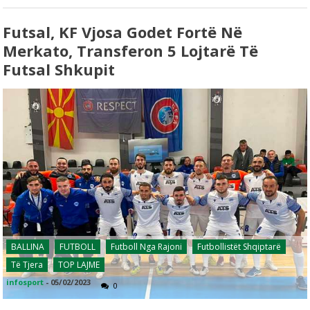
Futsal, KF Vjosa Godet Fortë Në
Merkato, Transferon 5 Lojtarë Të
Futsal Shkupit
BALLINA
FUTBOLL
Futboll Nga Rajoni
Futbollistët Shqiptarë
Të Tjera
TOP LAJME
infosport
-
05/02/2023
0