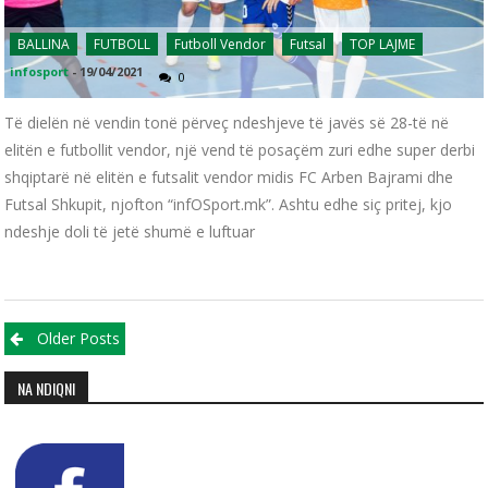
BALLINA
FUTBOLL
Futboll Vendor
Futsal
TOP LAJME
infosport
-
19/04/2021
0
Të dielën në vendin tonë përveç ndeshjeve të javës së 28-të në
elitën e futbollit vendor, një vend të posaçëm zuri edhe super derbi
shqiptarë në elitën e futsalit vendor midis FC Arben Bajrami dhe
Futsal Shkupit, njofton “infOSport.mk”. Ashtu edhe siç pritej, kjo
ndeshje doli të jetë shumë e luftuar
Posts navigation
Older Posts
NA NDIQNI