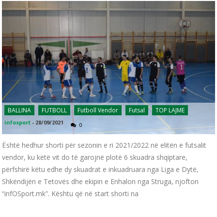
BALLINA
FUTBOLL
Futboll Vendor
Futsal
TOP LAJME
infosport
-
28/09/2021
0
Është hedhur shorti për sezonin e ri 2021/2022 në elitën e futsalit
vendor, ku këtë vit do të garojnë plotë 6 skuadra shqiptare,
përfshirë këtu edhe dy skuadrat e inkuadruara nga Liga e Dytë,
Shkëndijën e Tetovës dhe ekipin e Enhalon nga Struga, njofton
“infOSport.mk”. Kështu që në start shorti na