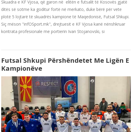
Skuadra e KF Vjosa, që garon në elitën e futsalit të Kosovës gjatë
ditës së sotme ka goditur fortë në merkato, duke bërë për vete
plotë 5 lojtarë të skuadrës kampione të Maqedonisë, Futsal Shkupi.
Siç mëson "infOSport.mk", drejtuesit e KF Vjosa kanë nënshkruar
kontrata profesionale me portierin Ivan Stojanovski, si
Futsal Shkupi Përshëndetet Me Ligën E
Kampionëve