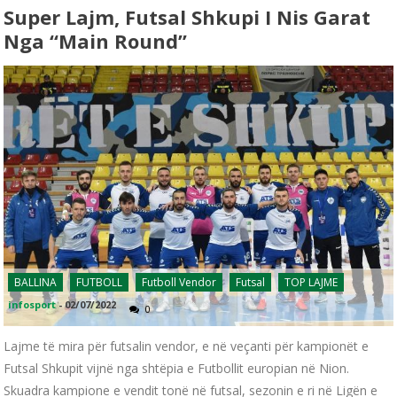
Super Lajm, Futsal Shkupi I Nis Garat
Nga “Main Round”
BALLINA
FUTBOLL
Futboll Vendor
Futsal
TOP LAJME
infosport
-
02/07/2022
0
Lajme të mira për futsalin vendor, e në veçanti për kampionët e
Futsal Shkupit vijnë nga shtëpia e Futbollit europian në Nion.
Skuadra kampione e vendit tonë në futsal, sezonin e ri në Ligën e