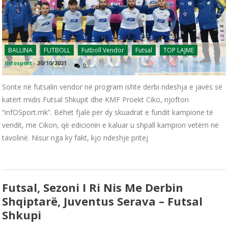
BALLINA
FUTBOLL
Futboll Vendor
Futsal
TOP LAJME
infosport
-
30/10/2021
0
Sonte në futsalin vendor në program ishte derbi ndeshja e javës së
katërt midis Futsal Shkupit dhe KMF Proekt Ciko, njofton
“infOSport.mk”. Bëhet fjalë për dy skuadrat e fundit kampione të
vendit, me Cikon, që edicionin e kaluar u shpall kampion vetëm në
tavolinë. Nisur nga ky fakt, kjo ndeshje pritej
Futsal, Sezoni I Ri Nis Me Derbin
Shqiptarë, Juventus Serava – Futsal
Shkupi