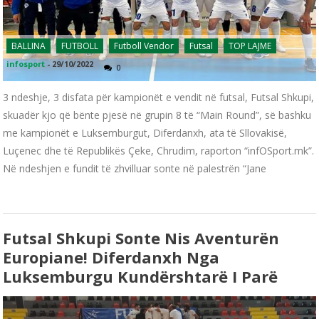
BALLINA
FUTBOLL
Futboll Vendor
Futsal
TOP LAJME
infosport
-
29/10/2022
0
3 ndeshje, 3 disfata për kampionët e vendit në futsal, Futsal Shkupi,
skuadër kjo që bënte pjesë në grupin 8 të “Main Round”, së bashku
me kampionët e Luksemburgut, Diferdanxh, ata të Sllovakisë,
Luçenec dhe të Republikës Çeke, Chrudim, raporton “infOSport.mk”.
Në ndeshjen e fundit të zhvilluar sonte në palestrën “Jane
Futsal Shkupi Sonte Nis Aventurën
Europiane! Diferdanxh Nga
Luksemburgu Kundërshtarë I Parë