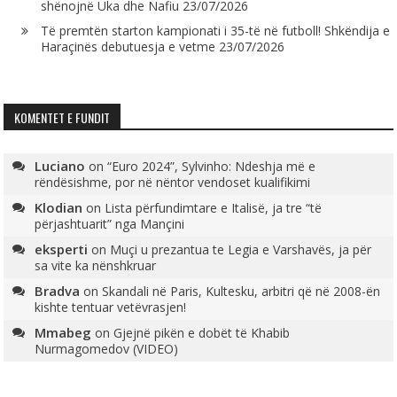
shënojnë Uka dhe Nafiu
23/07/2026
Të premtën starton kampionati i 35-të në futboll! Shkëndija e
Haraçinës debutuesja e vetme
23/07/2026
KOMENTET E FUNDIT
Luciano
on
“Euro 2024”, Sylvinho: Ndeshja më e
rëndësishme, por në nëntor vendoset kualifikimi
Klodian
on
Lista përfundimtare e Italisë, ja tre “të
përjashtuarit” nga Mançini
eksperti
on
Muçi u prezantua te Legia e Varshavës, ja për
sa vite ka nënshkruar
Bradva
on
Skandali në Paris, Kultesku, arbitri që në 2008-ën
kishte tentuar vetëvrasjen!
Mmabeg
on
Gjejnë pikën e dobët të Khabib
Nurmagomedov (VIDEO)