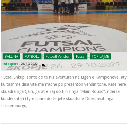
BALLINA
FUTBOLL
Futboll Vendor
Futsal
TOP LAJME
infosport
-
26/10/2022
0
Futsal Shkupi sonte do të nis aventurën në Ligën e Kampionëve, aty
ku tashmë disa vite me rradhë po prezanton vendin tonë. Këtë herë
skuadra nga Çairi, garat e saj do ti nis nga “Main Round”, ndërsa
kundërshtari i tyre i parë do të jetë skuadra e Diferdanxh nga
Luksemburgu,