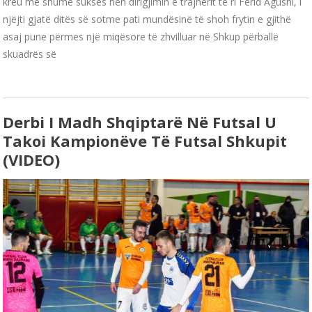
kreu me shumë sukses nën dirigjimin e trajnerit të ri Ferid Agushi, i
njëjti gjatë ditës së sotme pati mundësinë të shoh frytin e gjithë
asaj pune përmes një miqësore të zhvilluar në Shkup përballë
skuadrës së
Derbi I Madh Shqiptarë Në Futsal U
Takoi Kampionëve Të Futsal Shkupit
(VIDEO)