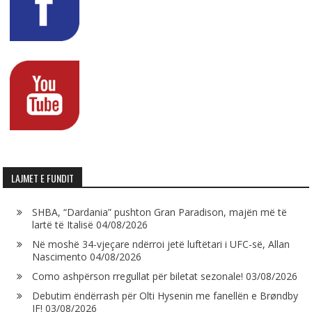
LAJMET E FUNDIT
SHBA, “Dardania” pushton Gran Paradison, majën më të
lartë të Italisë
04/08/2026
Në moshë 34-vjeçare ndërroi jetë luftëtari i UFC-së, Allan
Nascimento
04/08/2026
Como ashpërson rregullat për biletat sezonale!
03/08/2026
Debutim ëndërrash për Olti Hysenin me fanellën e Brøndby
IF!
03/08/2026