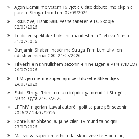
Agon Demiri me vetëm 16 vjet e 6 ditë debutoi me ekipin e
parë të Struga Trim Lum
02/08/2026
Ekskluzive, Fisnik Saliu veshë fanellën e FC Skopje
02/08/2026
Të dielën spektakël boksi në manifestimin “Tetova N’festë”
31/07/2026
Bunjamin Shabani nesër me Struga Trim Lum zhvillon
ndeshjen numër 200!
24/07/2026
Tikveshi e nis vrrullshëm sezonin e ri në Ligën e Parë (VIDEO)
24/07/2026
FFM vjen me një super lajm për tifozët e Shkëndijës!
24/07/2026
Ekipi i Struga Trim Lum u mirëprit nga numri 1 i Strugës,
Mendi Qyra
24/07/2026
LPFMV, nigeriani Lawal autorë i golit të parë për sezonin
2026/27
24/07/2026
Sonte luan Shkëndija, ja në cilën TV mund ta ndiqni!
23/07/2026
Malisheva superiore edhe ndaj skocezëve të Hibernian,