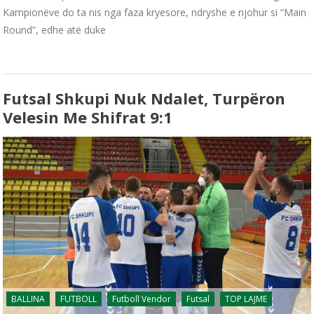
Kampionëve do ta nis nga faza kryesore, ndryshe e njohur si “Main
Round”, edhe atë duke
Futsal Shkupi Nuk Ndalet, Turpëron
Velesin Me Shifrat 9:1
BALLINA
FUTBOLL
Futboll Vendor
Futsal
TOP LAJME