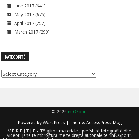
June 2017
(641)
May 2017
(675)
April 2017
(252)
March 2017
(299)
KATEGORITË
Kategoritë
© 2026
infOSport
Powered by
WordPress
| Theme:
AccessPress Mag
V Ë R E J T J E – Të gjitha materialet, përfshirë fotografitë dhe
videot, janë të mbrojtura me të drejta autoriale të “infOSport”.