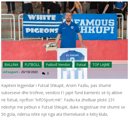
BALLINA
FUTBOLL
Futboll Vendor
Futsal
TOP LAJME
infosport
-
23/10/2023
0
Kapiteni legjendar i Futsal Shkupit, Arsim Fazliu, pas shumë
sukseseve dhe trofeve, vendosi t'i japë fund karrierës së tij aktive
në futsal, njofton “infOSport.mk”. Fazliu ka zhvilluar plotë 231
ndeshje me petkun e Futsal Shkupit, duke regjistruar më shumë se
50 gola, ndërsa ishte një nga ata themeluesit e këtij klubi,