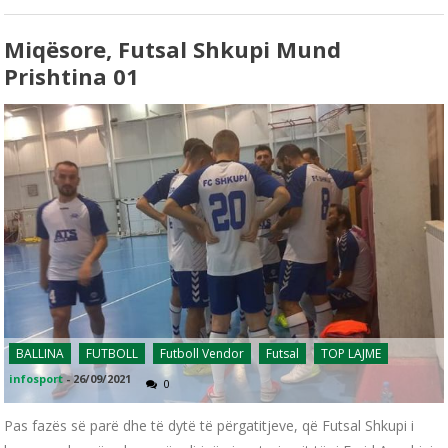
Miqësore, Futsal Shkupi Mund
Prishtina 01
BALLINA
FUTBOLL
Futboll Vendor
Futsal
TOP LAJME
infosport
-
26/09/2021
0
Pas fazës së parë dhe të dytë të përgatitjeve, që Futsal Shkupi i