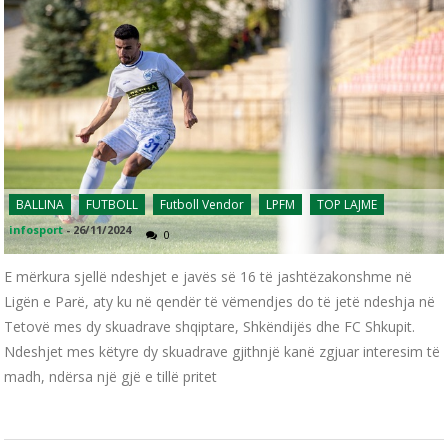
BALLINA
FUTBOLL
Futboll Vendor
LPFM
TOP LAJME
infosport
-
26/11/2024
0
E mërkura sjellë ndeshjet e javës së 16 të jashtëzakonshme në
Ligën e Parë, aty ku në qendër të vëmendjes do të jetë ndeshja në
Tetovë mes dy skuadrave shqiptare, Shkëndijës dhe FC Shkupit.
Ndeshjet mes këtyre dy skuadrave gjithnjë kanë zgjuar interesim të
madh, ndërsa një gjë e tillë pritet