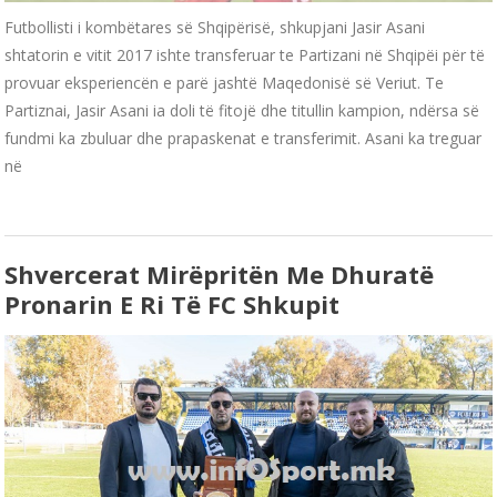
Futbollisti i kombëtares së Shqipërisë, shkupjani Jasir Asani
shtatorin e vitit 2017 ishte transferuar te Partizani në Shqipëi për të
provuar eksperiencën e parë jashtë Maqedonisë së Veriut. Te
Partiznai, Jasir Asani ia doli të fitojë dhe titullin kampion, ndërsa së
fundmi ka zbuluar dhe prapaskenat e transferimit. Asani ka treguar
në
Shvercerat Mirëpritën Me Dhuratë
Pronarin E Ri Të FC Shkupit