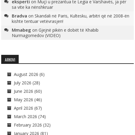
eksperti
on
Muçi u prezantua te Legia e Varshavës, ja për
sa vite ka nënshkruar
Bradva
on
Skandali në Paris, Kultesku, arbitri që në 2008-ën
kishte tentuar vetëvrasjen!
Mmabeg
on
Gjejnë pikën e dobët të Khabib
Nurmagomedov (VIDEO)
ARKIVI
August 2026
(6)
July 2026
(28)
June 2026
(60)
May 2026
(46)
April 2026
(67)
March 2026
(74)
February 2026
(32)
January 2026
(81)