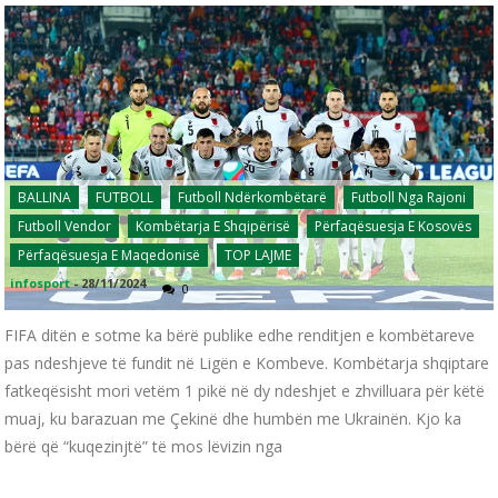
BALLINA
FUTBOLL
Futboll Ndërkombëtarë
Futboll Nga Rajoni
Futboll Vendor
Kombëtarja E Shqipërisë
Përfaqësuesja E Kosovës
Përfaqësuesja E Maqedonisë
TOP LAJME
infosport
-
28/11/2024
0
FIFA ditën e sotme ka bërë publike edhe renditjen e kombëtareve
pas ndeshjeve të fundit në Ligën e Kombeve. Kombëtarja shqiptare
fatkeqësisht mori vetëm 1 pikë në dy ndeshjet e zhvilluara për këtë
muaj, ku barazuan me Çekinë dhe humbën me Ukrainën. Kjo ka
bërë që “kuqezinjtë” të mos lëvizin nga