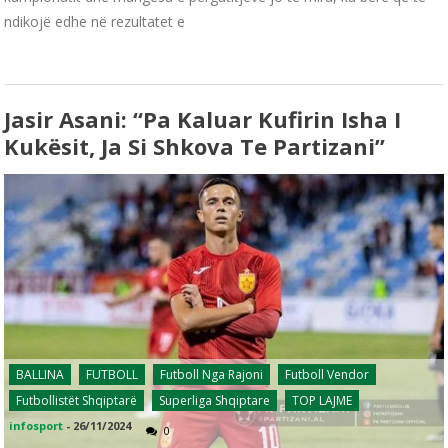
ndikojë edhe në rezultatet e
Jasir Asani: “Pa Kaluar Kufirin Isha I
Kukësit, Ja Si Shkova Te Partizani”
BALLINA
FUTBOLL
Futboll Nga Rajoni
Futboll Vendor
Futbollistët Shqiptarë
Superliga Shqiptare
TOP LAJME
infosport
-
26/11/2024
0