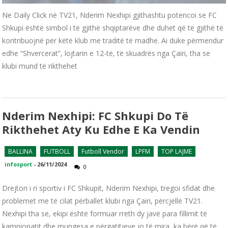
Ne Daily Click në TV21, Nderim Nexhipi gjithashtu potencoi se FC
Shkupi është simbol i të gjithë shqiptarëve dhe duhet që të gjithë të
kontribuojnë për këtë klub me traditë të madhe. Ai duke përmendur
edhe “Shvercerat”, lojtarin e 12-të, të skuadrës nga Çairi, tha se
klubi mund të rikthehet
Nderim Nexhipi: FC Shkupi Do Të
Rikthehet Aty Ku Edhe E Ka Vendin
BALLINA
FUTBOLL
Futboll Vendor
LPFM
TOP LAJME
infosport
-
26/11/2024
0
Drejtori i ri sportiv i FC Shkupit, Nderim Nexhipi, tregoi sfidat dhe
problemet me të cilat përballet klubi nga Çairi, përcjellë TV21.
Nexhipi tha se, ekipi është formuar rreth dy javë para fillimit të
kampionatit dhe mungesa e përgatitjeve jo të mira, ka bërë që të