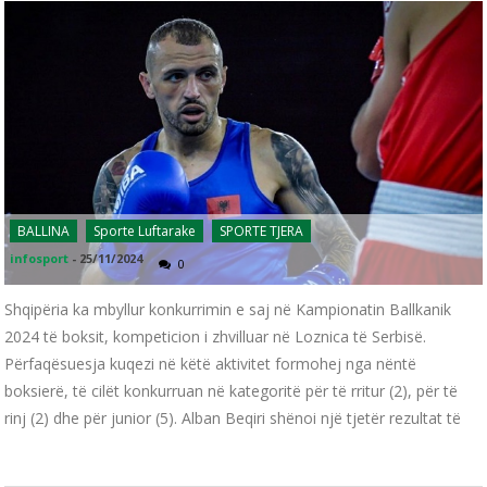
BALLINA
Sporte Luftarake
SPORTE TJERA
infosport
-
25/11/2024
0
Shqipëria ka mbyllur konkurrimin e saj në Kampionatin Ballkanik
2024 të boksit, kompeticion i zhvilluar në Loznica të Serbisë.
Përfaqësuesja kuqezi në këtë aktivitet formohej nga nëntë
boksierë, të cilët konkurruan në kategoritë për të rritur (2), për të
rinj (2) dhe për junior (5). Alban Beqiri shënoi një tjetër rezultat të