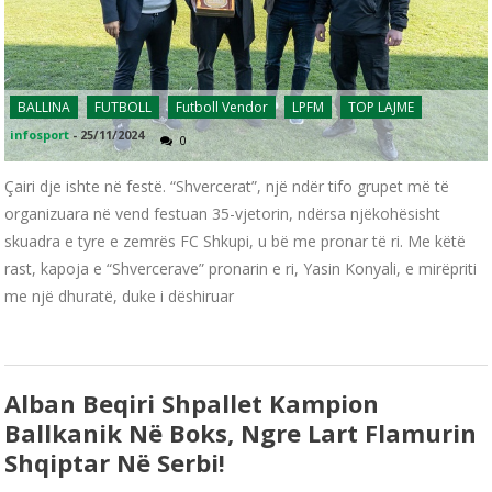
BALLINA
FUTBOLL
Futboll Vendor
LPFM
TOP LAJME
infosport
-
25/11/2024
0
Çairi dje ishte në festë. “Shvercerat”, një ndër tifo grupet më të
organizuara në vend festuan 35-vjetorin, ndërsa njëkohësisht
skuadra e tyre e zemrës FC Shkupi, u bë me pronar të ri. Me këtë
rast, kapoja e “Shvercerave” pronarin e ri, Yasin Konyali, e mirëpriti
me një dhuratë, duke i dëshiruar
Alban Beqiri Shpallet Kampion
Ballkanik Në Boks, Ngre Lart Flamurin
Shqiptar Në Serbi!