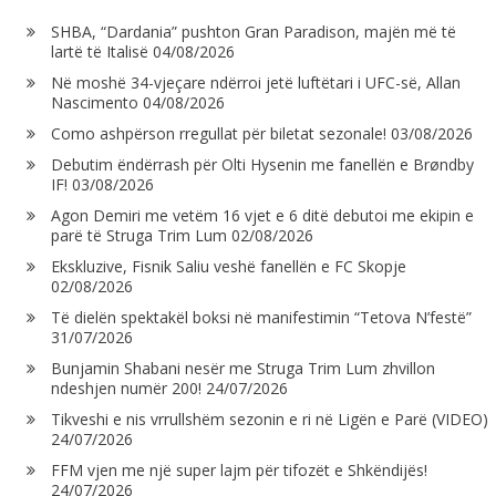
SHBA, “Dardania” pushton Gran Paradison, majën më të
lartë të Italisë
04/08/2026
Në moshë 34-vjeçare ndërroi jetë luftëtari i UFC-së, Allan
Nascimento
04/08/2026
Como ashpërson rregullat për biletat sezonale!
03/08/2026
Debutim ëndërrash për Olti Hysenin me fanellën e Brøndby
IF!
03/08/2026
Agon Demiri me vetëm 16 vjet e 6 ditë debutoi me ekipin e
parë të Struga Trim Lum
02/08/2026
Ekskluzive, Fisnik Saliu veshë fanellën e FC Skopje
02/08/2026
Të dielën spektakël boksi në manifestimin “Tetova N’festë”
31/07/2026
Bunjamin Shabani nesër me Struga Trim Lum zhvillon
ndeshjen numër 200!
24/07/2026
Tikveshi e nis vrrullshëm sezonin e ri në Ligën e Parë (VIDEO)
24/07/2026
FFM vjen me një super lajm për tifozët e Shkëndijës!
24/07/2026