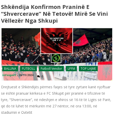
Shkëndija Konfirmon Praninë E
“Shvercerave” Në Tetovë! Mirë Se Vini
Vëllezër Nga Shkupi
BALLINA
FUTBOLL
Futboll Vendor
LPFM
TOP LAJME
infosport
-
26/11/2024
0
Drejtuesit e Shkëndijës përmes faqes së tyre zyrtare kanë njoftuar
se është pranuar kërkesa e FC Shkupit për praninë e tifozëve të
tyre, “Shvercerave”, në ndeshjen e xhiros së 16-të të Ligës së Parë,
që do të luhet të mërkurën më 27 nëntor, në ora 13:00, në
stadiumin e Qytetit