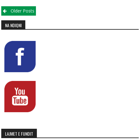
Posts navigation
Older Posts
NA NDIQNI
LAJMET E FUNDIT