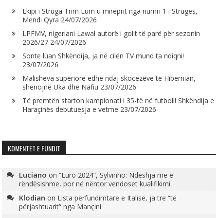
Ekipi i Struga Trim Lum u mirëprit nga numri 1 i Strugës,
Mendi Qyra
24/07/2026
LPFMV, nigeriani Lawal autorë i golit të parë për sezonin
2026/27
24/07/2026
Sonte luan Shkëndija, ja në cilën TV mund ta ndiqni!
23/07/2026
Malisheva superiore edhe ndaj skocezëve të Hibernian,
shënojnë Uka dhe Nafiu
23/07/2026
Të premtën starton kampionati i 35-të në futboll! Shkëndija e
Haraçinës debutuesja e vetme
23/07/2026
KOMENTET E FUNDIT
Luciano
on
“Euro 2024”, Sylvinho: Ndeshja më e
rëndësishme, por në nëntor vendoset kualifikimi
Klodian
on
Lista përfundimtare e Italisë, ja tre “të
përjashtuarit” nga Mançini