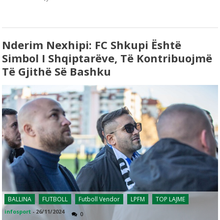
Nderim Nexhipi: FC Shkupi Është
Simbol I Shqiptarëve, Të Kontribuojmë
Të Gjithë Së Bashku
BALLINA
FUTBOLL
Futboll Vendor
LPFM
TOP LAJME
infosport
-
26/11/2024
0