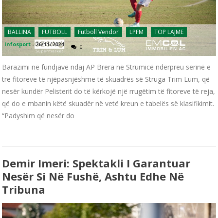
BALLINA
FUTBOLL
Futboll Vendor
LPFM
TOP LAJME
infosport
-
26/11/2024
0
Barazimi në fundjavë ndaj AP Brera në Strumicë ndërpreu serinë e
tre fitoreve të njëpasnjëshme të skuadrës së Struga Trim Lum, që
nesër kundër Pelisterit do të kërkojë një rrugëtim të fitoreve të reja,
që do e mbanin këtë skuadër në vetë kreun e tabelës së klasifikimit.
“Padyshim që nesër do
Demir Imeri: Spektakli I Garantuar
Nesër Si Në Fushë, Ashtu Edhe Në
Tribuna