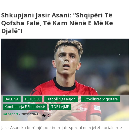
Shkupjani Jasir Asani: “Shqipëri Të
Qofsha Falë, Të Kam Nënë E Më Ke
Djalë”!
BALLINA
FUTBOLL
Futboll Nga Rajoni
Futbollistët Shqiptarë
Kombëtarja E Shqipërisë
TOP LAJME
infosport
-
28/11/2024
0
Jasir Asani ka bërë një postim mjaft special në rrjetet sociale me