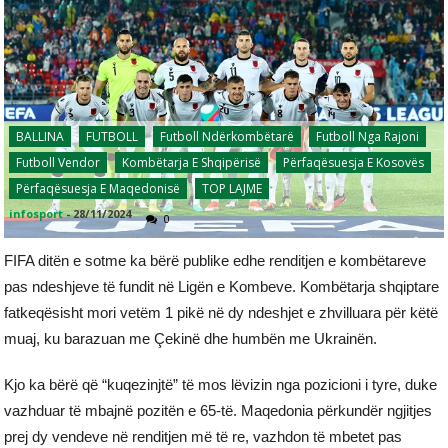
BALLINA
FUTBOLL
Futboll Ndërkombëtarë
Futboll Nga Rajoni
Futboll Vendor
Kombëtarja E Shqipërisë
Përfaqësuesja E Kosovës
Përfaqësuesja E Maqedonisë
TOP LAJME
infosport
-
28/11/2024
0
FIFA ditën e sotme ka bërë publike edhe renditjen e kombëtareve
pas ndeshjeve të fundit në Ligën e Kombeve. Kombëtarja shqiptare
fatkeqësisht mori vetëm 1 pikë në dy ndeshjet e zhvilluara për këtë
muaj, ku barazuan me Çekinë dhe humbën me Ukrainën.
Kjo ka bërë që “kuqezinjtë” të mos lëvizin nga pozicioni i tyre, duke
vazhduar të mbajnë pozitën e 65-të. Maqedonia përkundër ngjitjes
prej dy vendeve në renditjen më të re, vazhdon të mbetet pas