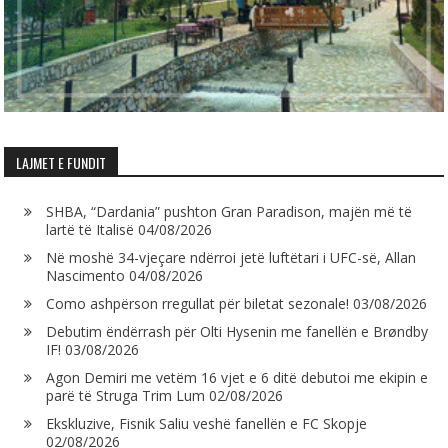
LAJMET E FUNDIT
SHBA, “Dardania” pushton Gran Paradison, majën më të
lartë të Italisë
04/08/2026
Në moshë 34-vjeçare ndërroi jetë luftëtari i UFC-së, Allan
Nascimento
04/08/2026
Como ashpërson rregullat për biletat sezonale!
03/08/2026
Debutim ëndërrash për Olti Hysenin me fanellën e Brøndby
IF!
03/08/2026
Agon Demiri me vetëm 16 vjet e 6 ditë debutoi me ekipin e
parë të Struga Trim Lum
02/08/2026
Ekskluzive, Fisnik Saliu veshë fanellën e FC Skopje
02/08/2026