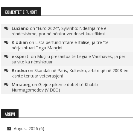
KOMENTET E FUNDIT
Luciano
on
“Euro 2024”, Sylvinho: Ndeshja më e
rëndësishme, por në nëntor vendoset kualifikimi
Klodian
on
Lista përfundimtare e Italisë, ja tre “të
përjashtuarit” nga Mançini
eksperti
on
Muçi u prezantua te Legia e Varshavës, ja për
sa vite ka nënshkruar
Bradva
on
Skandali në Paris, Kultesku, arbitri që në 2008-ën
kishte tentuar vetëvrasjen!
Mmabeg
on
Gjejnë pikën e dobët të Khabib
Nurmagomedov (VIDEO)
ARKIVI
August 2026
(6)