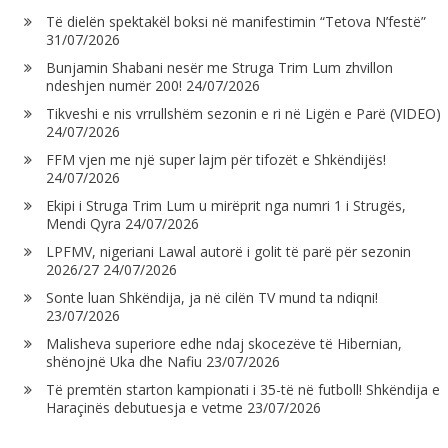
Të dielën spektakël boksi në manifestimin “Tetova N’festë”
31/07/2026
Bunjamin Shabani nesër me Struga Trim Lum zhvillon
ndeshjen numër 200!
24/07/2026
Tikveshi e nis vrrullshëm sezonin e ri në Ligën e Parë (VIDEO)
24/07/2026
FFM vjen me një super lajm për tifozët e Shkëndijës!
24/07/2026
Ekipi i Struga Trim Lum u mirëprit nga numri 1 i Strugës,
Mendi Qyra
24/07/2026
LPFMV, nigeriani Lawal autorë i golit të parë për sezonin
2026/27
24/07/2026
Sonte luan Shkëndija, ja në cilën TV mund ta ndiqni!
23/07/2026
Malisheva superiore edhe ndaj skocezëve të Hibernian,
shënojnë Uka dhe Nafiu
23/07/2026
Të premtën starton kampionati i 35-të në futboll! Shkëndija e
Haraçinës debutuesja e vetme
23/07/2026