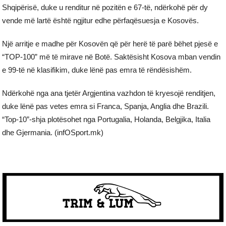
Shqipërisë, duke u renditur në pozitën e 67-të, ndërkohë për dy
vende më lartë është ngjitur edhe përfaqësuesja e Kosovës.
Një arritje e madhe për Kosovën që për herë të parë bëhet pjesë e
“TOP-100” më të mirave në Botë. Saktësisht Kosova mban vendin
e 99-të në klasifikim, duke lënë pas emra të rëndësishëm.
Ndërkohë nga ana tjetër Argjentina vazhdon të kryesojë renditjen,
duke lënë pas vetes emra si Franca, Spanja, Anglia dhe Brazili.
“Top-10”-shja plotësohet nga Portugalia, Holanda, Belgjika, Italia
dhe Gjermania. (infOSport.mk)