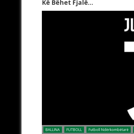
Kë Bëhet Fjalë…
BALLINA
FUTBOLL
Futboll Ndërkombëtarë