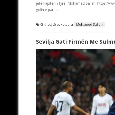
jetë kapiteni i tyre, Mohamed Sallah. https://
golin e parë në
Gjithsej të etiketuara
Mohamed Sallah
Sevilja Gati Firmën Me Sulm