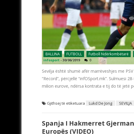
BALLINA
FUTBOLL
Futboll Ndërkombëtarë
infosport
-
30/06/2019
0
Sevilja është shumë afër marrëveshjes me PSV A
“Record”, përcjellë “infOSport.mk”. Sulmuesi 28-
milion eurove, ndërsa kontrata e tij do të jetë
Gjithsej të etiketuara
Lukd De Jong
SEVILJA
Spanja I Hakmerret Gjermani
Europës (VIDEO)