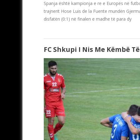
Spanja është kampionja e re e Europës në futboll
trajnerit Hose Luis de la Fuente mundën Gjerma
disfatën (0:1) në finalen e madhe të para dy
FC Shkupi I Nis Me Këmbë Të