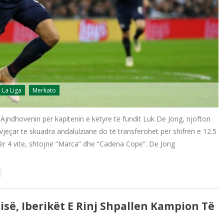
La Liga
Merkato
jndhovenin për kapitenin e këtyre të fundit Luk De Jong, njofton
vjeçar te skuadra andalulziane do të transferohet për shifrën e 12.5
 për 4 vite, shtojnë “Marca” dhe “Cadena Cope”. De Jong
së, Iberikët E Rinj Shpallen Kampion Të