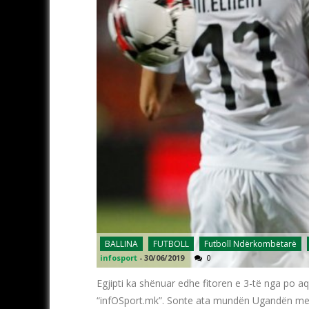
BALLINA
FUTBOLL
Futboll Ndërkombëtarë
infosport
-
30/06/2019
0
Egjipti ka shënuar edhe fitoren e 3-të nga po a
“infOSport.mk”. Sonte ata mundën Ugandën me re