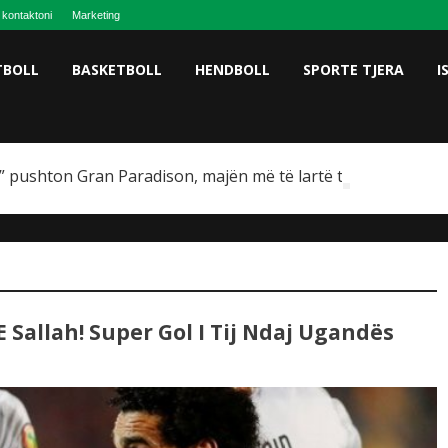
 kontaktoni
Marketing
TBOLL
BASKETBOLL
HENDBOLL
SPORTE TJERA
I
 pushton Gran Paradison, majën më të lartë të Italisë
E Sallah! Super Gol I Tij Ndaj Ugandës