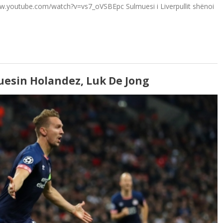
www.youtube.com/watch?v=vs7_oVSBEpc Sulmuesi i Liverpullit shënoi
uesin Holandez, Luk De Jong