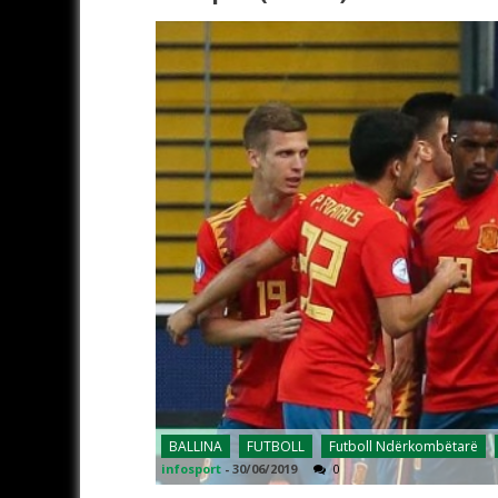
BALLINA
FUTBOLL
Futboll Ndërkombëtarë
infosport
-
30/06/2019
0