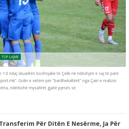
TOP LAJME
 1:0 ndaj skuadrës boshnjake të Çelik në ndeshjen e saj të parë
Sport.mk”. Golin e vetëm për “bardhekaltërit” nga Çairi e realizoi
metra, ndërkohë mysafirët gjatë pjesës së
Transferim Për Ditën E Nesërme, Ja Për