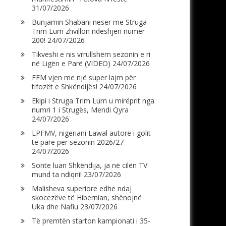
31/07/2026
Bunjamin Shabani nesër me Struga
Trim Lum zhvillon ndeshjen numër
200!
24/07/2026
Tikveshi e nis vrrullshëm sezonin e ri
në Ligën e Parë (VIDEO)
24/07/2026
FFM vjen me një super lajm për
tifozët e Shkëndijës!
24/07/2026
Ekipi i Struga Trim Lum u mirëprit nga
numri 1 i Strugës, Mendi Qyra
24/07/2026
LPFMV, nigeriani Lawal autorë i golit
të parë për sezonin 2026/27
24/07/2026
Sonte luan Shkëndija, ja në cilën TV
mund ta ndiqni!
23/07/2026
Malisheva superiore edhe ndaj
skocezëve të Hibernian, shënojnë
Uka dhe Nafiu
23/07/2026
Të premtën starton kampionati i 35-