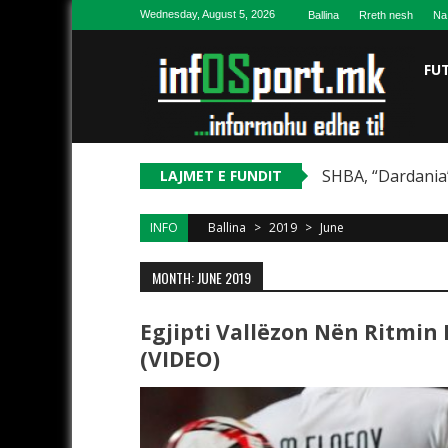
Skip to content
Wednesday, August 5, 2026
Ballina
Rreth nesh
Na
FU
SHBA, “Dardania”
LAJMET E FUNDIT
INFO
Ballina
>
2019
>
June
MONTH: JUNE 2019
Egjipti Vallëzon Nën Ritmin 
(VIDEO)