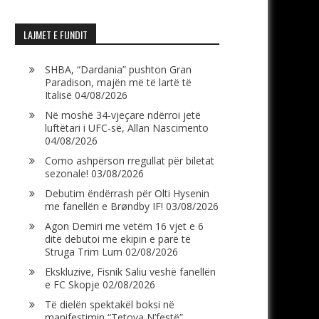
LAJMET E FUNDIT
SHBA, “Dardania” pushton Gran
Paradison, majën më të lartë të
Italisë
04/08/2026
Në moshë 34-vjeçare ndërroi jetë
luftëtari i UFC-së, Allan Nascimento
04/08/2026
Como ashpërson rregullat për biletat
sezonale!
03/08/2026
Debutim ëndërrash për Olti Hysenin
me fanellën e Brøndby IF!
03/08/2026
Agon Demiri me vetëm 16 vjet e 6
ditë debutoi me ekipin e parë të
Struga Trim Lum
02/08/2026
Ekskluzive, Fisnik Saliu veshë fanellën
e FC Skopje
02/08/2026
Të dielën spektakël boksi në
manifestimin “Tetova N’festë”