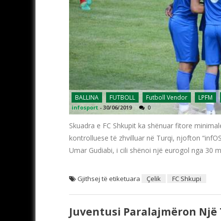
BALLINA
FUTBOLL
Futboll Vendor
LPFM
infosport
-
30/06/2019
0
Skuadra e FC Shkupit ka shënuar fitore minimale
kontrolluese të zhvilluar në Turqi, njofton “infO
Umar Gudiabi, i cili shënoi një eurogol nga 30 
Gjithsej të etiketuara
Çelik
FC Shkupi
Juventusi Paralajmëron Një 