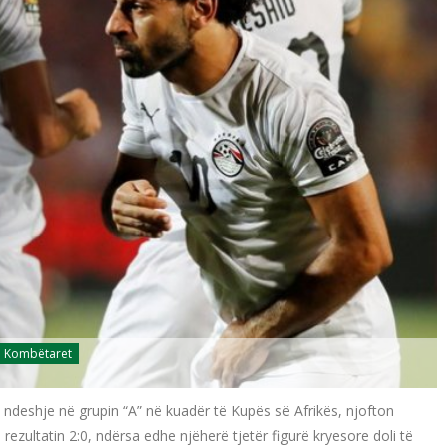
Kombëtaret
q ndeshje në grupin “A” në kuadër të Kupës së Afrikës, njofton
zultatin 2:0, ndërsa edhe njëherë tjetër figurë kryesore doli të