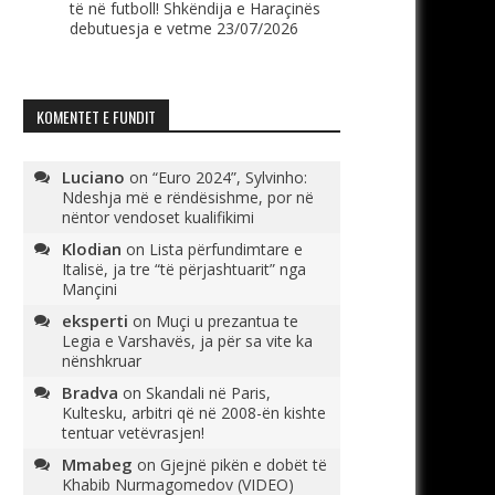
të në futboll! Shkëndija e Haraçinës
debutuesja e vetme
23/07/2026
KOMENTET E FUNDIT
Luciano
on
“Euro 2024”, Sylvinho:
Ndeshja më e rëndësishme, por në
nëntor vendoset kualifikimi
Klodian
on
Lista përfundimtare e
Italisë, ja tre “të përjashtuarit” nga
Mançini
eksperti
on
Muçi u prezantua te
Legia e Varshavës, ja për sa vite ka
nënshkruar
Bradva
on
Skandali në Paris,
Kultesku, arbitri që në 2008-ën kishte
tentuar vetëvrasjen!
Mmabeg
on
Gjejnë pikën e dobët të
Khabib Nurmagomedov (VIDEO)