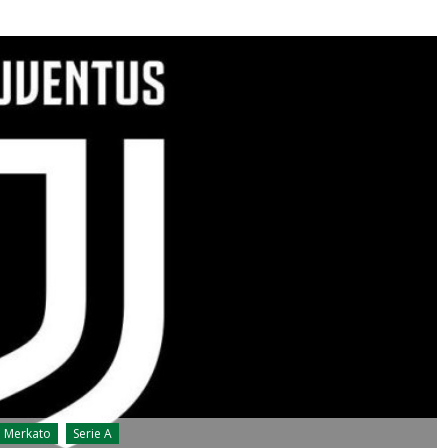
Merkato
Serie A