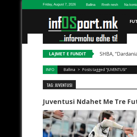
Skip to content
Friday, August 7, 2026
Ballina
Rreth nesh
Na konta
FU
SHBA, “Dardania
LAJMET E FUNDIT
INFO
Ballina
>
Posts tagged "JUVENTUSI"
TAG: JUVENTUSI
Juventusi Ndahet Me Tre Fut