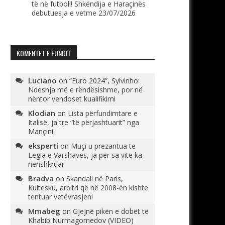
të në futboll! Shkëndija e Haraçinës
debutuesja e vetme
23/07/2026
KOMENTET E FUNDIT
Luciano
on
“Euro 2024”, Sylvinho:
Ndeshja më e rëndësishme, por në
nëntor vendoset kualifikimi
Klodian
on
Lista përfundimtare e
Italisë, ja tre “të përjashtuarit” nga
Mançini
eksperti
on
Muçi u prezantua te
Legia e Varshavës, ja për sa vite ka
nënshkruar
Bradva
on
Skandali në Paris,
Kultesku, arbitri që në 2008-ën kishte
tentuar vetëvrasjen!
Mmabeg
on
Gjejnë pikën e dobët të
Khabib Nurmagomedov (VIDEO)