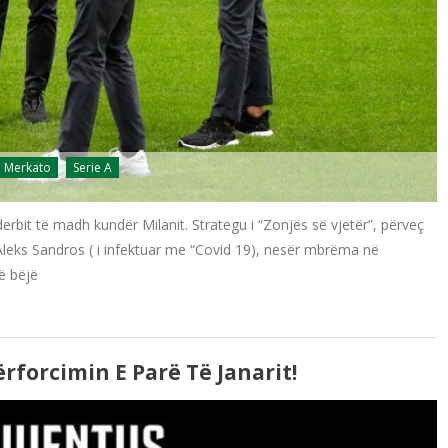
Merkato
Serie A
erbit të madh kundër Milanit. Strategu i “Zonjës së vjetër”, përveç
Aleks Sandros ( i infektuar me “Covid 19), nesër mbrëma në
të bëjë
rforcimin E Parë Të Janarit!