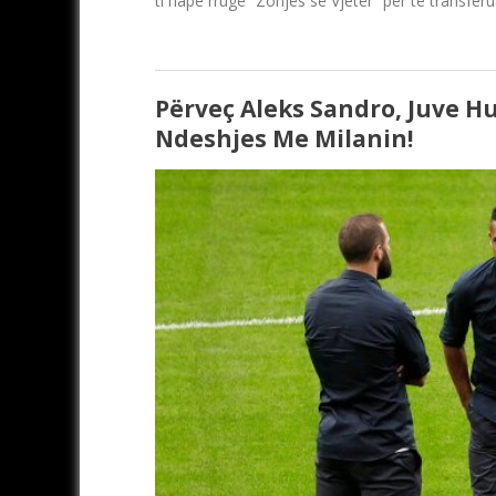
ti hapë rrugë “Zonjës së Vjetër” për të transfer
Përveç Aleks Sandro, Juve H
Ndeshjes Me Milanin!