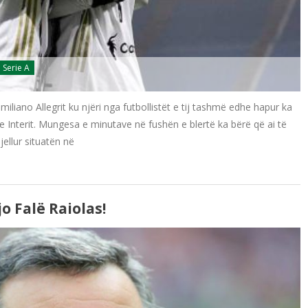
Serie A
iano Allegrit ku njëri nga futbollistët e tij tashmë edhe hapur ka
 e Interit. Mungesa e minutave në fushën e blertë ka bërë që ai të
jellur situatën në
o Falë Raiolas!