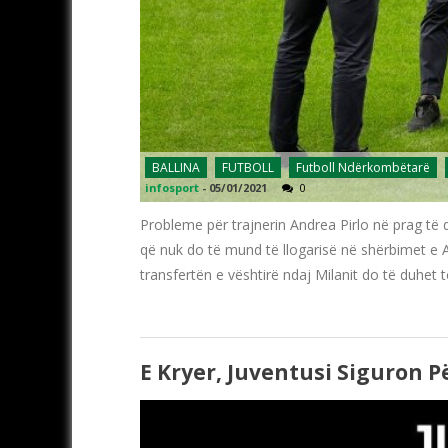
BALLINA
FUTBOLL
Futboll Ndërkombëtarë
infosport
-
05/01/2021
0
Probleme për trajnerin Andrea Pirlo në prag të d
që nuk do të mund të llogarisë në shërbimet e 
transfertën e vështirë ndaj Milanit do të duhet 
E Kryer, Juventusi Siguron Pë