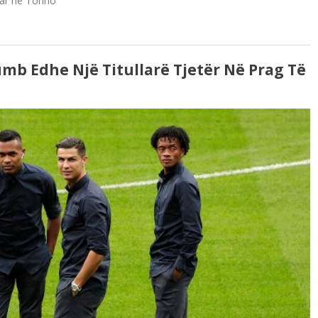
uar në Torino
umb Edhe Një Titullarë Tjetër Në Prag Të