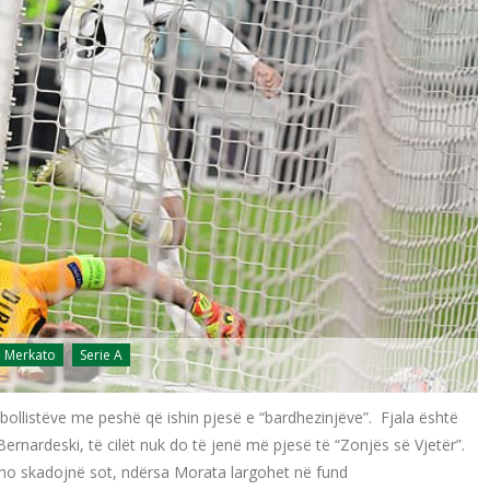
Merkato
Serie A
utbollistëve me peshë që ishin pjesë e “bardhezinjëve”. Fjala është
rnardeski, të cilët nuk do të jenë më pjesë të “Zonjës së Vjetër”.
no skadojnë sot, ndërsa Morata largohet në fund