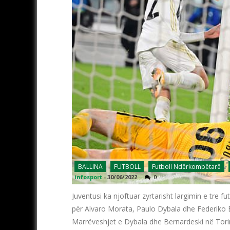
BALLINA
FUTBOLL
Futboll Ndërkombëtarë
infosport
-
30/06/2022
0
Juventusi ka njoftuar zyrtarisht largimin e tre f
për Alvaro Morata, Paulo Dybala dhe Federiko Be
Marrëveshjet e Dybala dhe Bernardeski në Tori