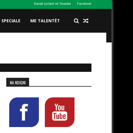
Kanali zyrtarë në Youtube
Facebook
S SPECIALE
ME TALENTËT
NA NDIQNI