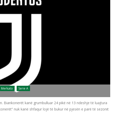
Merkato
Serie A
n. Biankonerët kanë grumbulluar 24 pikë në 13 ndeshje të luajtura
konerët” nuk kanë shfaqur lojë të bukur në pjesën e parë të sezonit