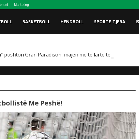
ktoni
Marketing
TBOLL
BASKETBOLL
HENDBOLL
SPORTE TJERA
I
” pushton Gran Paradison, majën më të lartë të Italisë
bollistë Me Peshë!