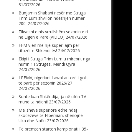
31/07/2026
Bunjamin Shabani nesër me Struga
Trim Lum zhvillon ndeshjen numër
200!
24/07/2026
Tikveshi e nis vrrullshëm sezonin e ri
në Ligën e Parë (VIDEO)
24/07/2026
FFM vjen me një super lajm për
tifozët e Shkëndijës!
24/07/2026
Ekipi i Struga Trim Lum u mirëprit nga
numri 1 i Strugës, Mendi Qyra
24/07/2026
LPFMV, nigeriani Lawal autorë i golit
të parë për sezonin 2026/27
24/07/2026
Sonte luan Shkëndija, ja në cilën TV
mund ta ndiqni!
23/07/2026
Malisheva superiore edhe ndaj
skocezëve të Hibernian, shënojnë
Uka dhe Nafiu
23/07/2026
Të premtën starton kampionati i 35-