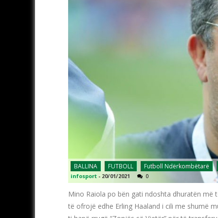
BALLINA
FUTBOLL
Futboll Ndërkombëtarë
infosport
-
20/01/2021
0
Mino Raiola po bën gati ndoshta dhuratën më t
të ofrojë edhe Erling Haaland i cili me shumë m