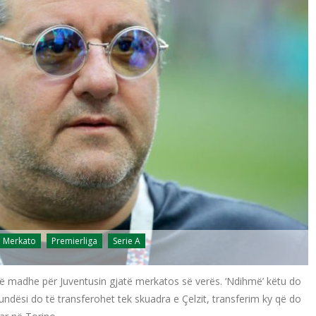
Merkato
Premierliga
Serie A
ë madhe për Juventusin gjatë merkatos së verës. ‘Ndihmë’ këtu do
undësi do të transferohet tek skuadra e Çelzit, transferim ky që do