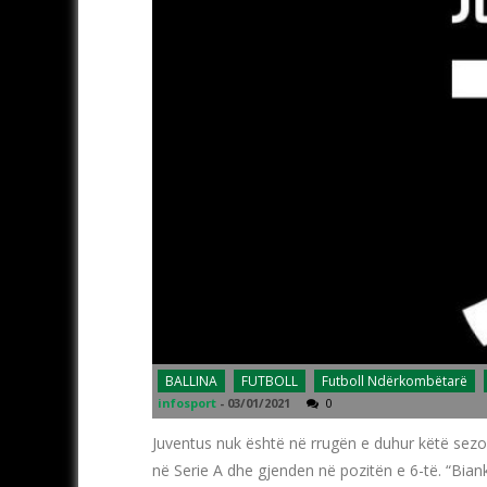
BALLINA
FUTBOLL
Futboll Ndërkombëtarë
infosport
-
03/01/2021
0
Juventus nuk është në rrugën e duhur këtë sezo
në Serie A dhe gjenden në pozitën e 6-të. “Bian