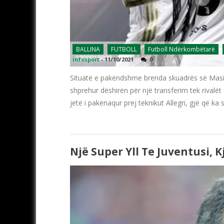
BALLINA
FUTBOLL
Futboll Ndërkombëtarë
infosport
-
11/10/2021
0
Situatë e pakëndshme brenda skuadrës së Masimil
shprehur dëshirën për një transferim tek rivalët
jetë i pakënaqur prej teknikut Allegri, gjë që ka s
Një Super Yll Te Juventusi, Kj