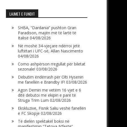
LAJMET E FUNDIT
SHBA, “Dardania” pushton Gran
Paradison, majën më të lartë të
Italisë
04/08/2026
Në moshë 34-vjeçare ndërroi jetë
luftëtari i UFC-së, Allan Nascimento
04/08/2026
Como ashpërson rregullat për biletat
sezonale!
03/08/2026
Debutim ëndërrash për Olti Hysenin
me fanellën e Brøndby IF!
03/08/2026
Agon Demiri me vetëm 16 vjet e 6
ditë debutoi me ekipin e parë të
Struga Trim Lum
02/08/2026
Ekskluzive, Fisnik Saliu veshë fanellën
e FC Skopje
02/08/2026
Të dielën spektakël boksi në
manifestimin “Tetova N’festë”