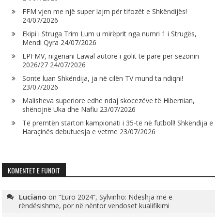
FFM vjen me një super lajm për tifozët e Shkëndijës!
24/07/2026
Ekipi i Struga Trim Lum u mirëprit nga numri 1 i Strugës,
Mendi Qyra
24/07/2026
LPFMV, nigeriani Lawal autorë i golit të parë për sezonin
2026/27
24/07/2026
Sonte luan Shkëndija, ja në cilën TV mund ta ndiqni!
23/07/2026
Malisheva superiore edhe ndaj skocezëve të Hibernian,
shënojnë Uka dhe Nafiu
23/07/2026
Të premtën starton kampionati i 35-të në futboll! Shkëndija e
Haraçinës debutuesja e vetme
23/07/2026
KOMENTET E FUNDIT
Luciano
on
“Euro 2024”, Sylvinho: Ndeshja më e
rëndësishme, por në nëntor vendoset kualifikimi