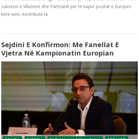
suksesin e Vllaznisë dhe Partizanit për të kapur pozitat e Europës
këtë verë, kontributë të
Sejdini E Konfirmon: Me Fanellat E
Vjetra Në Kampionatin Europian