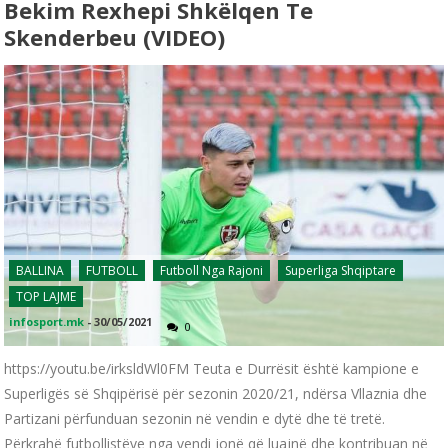
Bekim Rexhepi Shkëlqen Te
Skenderbeu (VIDEO)
BALLINA
FUTBOLL
Futboll Nga Rajoni
Superliga Shqiptare
TOP LAJME
infosport.mk
-
30/05/2021
0
https://youtu.be/irksldWl0FM Teuta e Durrësit është kampione e
Superligës së Shqipërisë për sezonin 2020/21, ndërsa Vllaznia dhe
Partizani përfunduan sezonin në vendin e dytë dhe të tretë.
Përkrahë futbollistëve nga vendi jonë që luajnë dhe kontribuan në