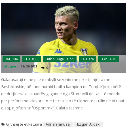
BALLINA
FUTBOLL
Futboll Nga Rajoni
Të Tjera
TOP LAJME
infosport
-
29/05/2021
0
Galatasaraji edhe pse e mbylli sezonin me pikë të njëjta me
Beshiktashin, në fund humbi titullin kampion në Turqi. Kjo ka bërë
që drejtuesit e skuadrës gjigande nga Stambolli që tani të mendoj
për përforcime cilësore, me të cilat do të rikthente titullin në vitrinat
e saj, njofton “infOSport.mk”. Galata tashmë
Gjithsej të etiketuara
Adnan Januzaj
Ezgjan Alioski