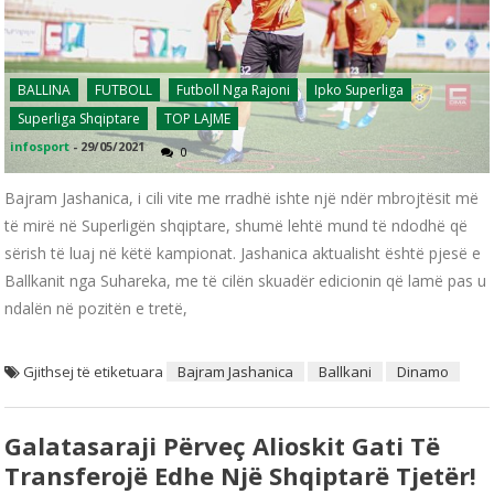
BALLINA
FUTBOLL
Futboll Nga Rajoni
Ipko Superliga
Superliga Shqiptare
TOP LAJME
infosport
-
29/05/2021
0
Bajram Jashanica, i cili vite me rradhë ishte një ndër mbrojtësit më
të mirë në Superligën shqiptare, shumë lehtë mund të ndodhë që
sërish të luaj në këtë kampionat. Jashanica aktualisht është pjesë e
Ballkanit nga Suhareka, me të cilën skuadër edicionin që lamë pas u
ndalën në pozitën e tretë,
Gjithsej të etiketuara
Bajram Jashanica
Ballkani
Dinamo
Galatasaraji Përveç Alioskit Gati Të
Transferojë Edhe Një Shqiptarë Tjetër!