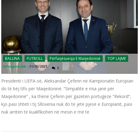
BALLINA
FUTBOLL
Përfaqësuesja E Maqedonisë
TOP LAJME
infosport.mk
-
31/05/2021
0
Presidenti i UEFA-së, Aleksandar Çeferin në Kampionatin Europian
do të bëj tifo për Maqedoninë. “Simpatitë e mia janë për
Maqedoninë” , ka thënë Çeferin për gazetën portugeze “Rekord”,
kjo pasi shteti i tij Sllovenia nuk do të jetë pjesë e Europianit, pasi
nuk arritën të kualifikohen në mesin e më të