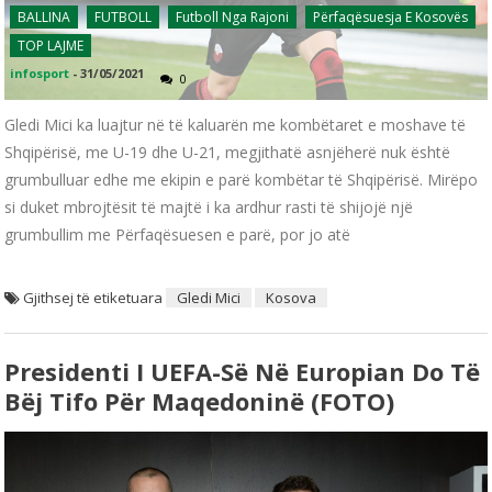
BALLINA
FUTBOLL
Futboll Nga Rajoni
Përfaqësuesja E Kosovës
TOP LAJME
infosport
-
31/05/2021
0
Gledi Mici ka luajtur në të kaluarën me kombëtaret e moshave të
Shqipërisë, me U-19 dhe U-21, megjithatë asnjëherë nuk është
grumbulluar edhe me ekipin e parë kombëtar të Shqipërisë. Mirëpo
si duket mbrojtësit të majtë i ka ardhur rasti të shijojë një
grumbullim me Përfaqësuesen e parë, por jo atë
Gjithsej të etiketuara
Gledi Mici
Kosova
Presidenti I UEFA-Së Në Europian Do Të
Bëj Tifo Për Maqedoninë (FOTO)