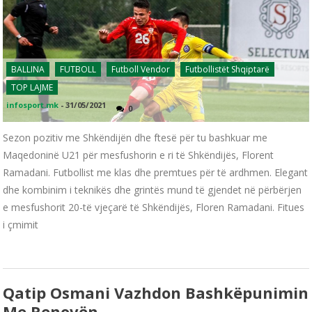
BALLINA
FUTBOLL
Futboll Vendor
Futbollistët Shqiptarë
TOP LAJME
infosport.mk
-
31/05/2021
0
Sezon pozitiv me Shkëndijën dhe ftesë për tu bashkuar me
Maqedoninë U21 për mesfushorin e ri të Shkëndijës, Florent
Ramadani. Futbollist me klas dhe premtues për të ardhmen. Elegant
dhe kombinim i teknikës dhe grintës mund të gjendet në përbërjen
e mesfushorit 20-të vjeçarë të Shkëndijës, Floren Ramadani. Fitues
i çmimit
Qatip Osmani Vazhdon Bashkëpunimin
Me Renovën