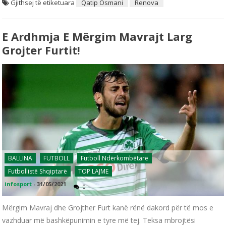
Gjithsej të etiketuara
Qatip Osmani
Renova
E Ardhmja E Mërgim Mavrajt Larg
Grojter Furtit!
BALLINA
FUTBOLL
Futboll Ndërkombëtarë
Futbollistë Shqiptarë
TOP LAJME
infosport
-
31/05/2021
0
Mërgim Mavraj dhe Grojther Furt kanë rënë dakord për të mos e
vazhduar më bashkëpunimin e tyre më tej. Teksa mbrojtësi