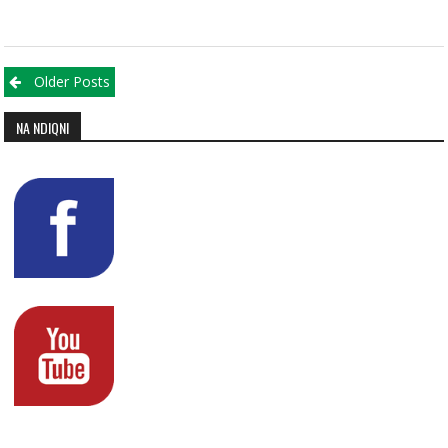
Posts navigation
Older Posts
NA NDIQNI