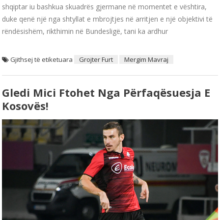
shqiptar iu bashkua skuadrës gjermane në momentet e vështira,
duke qenë një nga shtyllat e mbrojtjes në arritjen e një objektivi të
rëndësishëm, rikthimin në Bundesligë, tani ka ardhur
Gjithsej të etiketuara
Grojter Furt
Mergim Mavraj
Gledi Mici Ftohet Nga Përfaqësuesja E
Kosovës!