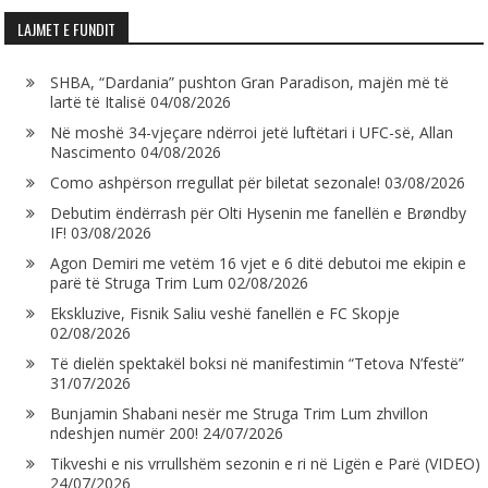
LAJMET E FUNDIT
SHBA, “Dardania” pushton Gran Paradison, majën më të
lartë të Italisë
04/08/2026
Në moshë 34-vjeçare ndërroi jetë luftëtari i UFC-së, Allan
Nascimento
04/08/2026
Como ashpërson rregullat për biletat sezonale!
03/08/2026
Debutim ëndërrash për Olti Hysenin me fanellën e Brøndby
IF!
03/08/2026
Agon Demiri me vetëm 16 vjet e 6 ditë debutoi me ekipin e
parë të Struga Trim Lum
02/08/2026
Ekskluzive, Fisnik Saliu veshë fanellën e FC Skopje
02/08/2026
Të dielën spektakël boksi në manifestimin “Tetova N’festë”
31/07/2026
Bunjamin Shabani nesër me Struga Trim Lum zhvillon
ndeshjen numër 200!
24/07/2026
Tikveshi e nis vrrullshëm sezonin e ri në Ligën e Parë (VIDEO)
24/07/2026