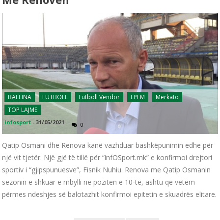
BALLINA
FUTBOLL
Futboll Vendor
LPFM
Merkato
TOP LAJME
infosport
-
31/05/2021
0
Qatip Osmani dhe Renova kanë vazhduar bashkëpunimin edhe për
një vit tjetër. Një gjë të tillë për “infOSport.mk” e konfirmoi drejtori
sportiv i “gjipspunuesve”, Fisnik Nuhiu. Renova me Qatip Osmanin
sezonin e shkuar e mbylli në pozitën e 10-të, ashtu që vetëm
përmes ndeshjes së balotazhit konfirmoi epitetin e skuadrës elitare.