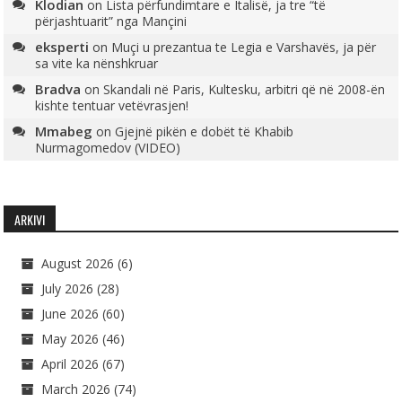
Klodian
on
Lista përfundimtare e Italisë, ja tre “të
përjashtuarit” nga Mançini
eksperti
on
Muçi u prezantua te Legia e Varshavës, ja për
sa vite ka nënshkruar
Bradva
on
Skandali në Paris, Kultesku, arbitri që në 2008-ën
kishte tentuar vetëvrasjen!
Mmabeg
on
Gjejnë pikën e dobët të Khabib
Nurmagomedov (VIDEO)
ARKIVI
August 2026
(6)
July 2026
(28)
June 2026
(60)
May 2026
(46)
April 2026
(67)
March 2026
(74)