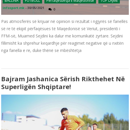
BALLINA
FUTBOLL
Përfaqësuesja E Maqedonisë
TOP LAJME
infosport.mk
-
30/05/2021
0
Pas atmosferës së krijuar në opinion si rezultat i ngjyrës së fanellës
së re të ekipit përfaqësues të Maqedonisë së Veriut, presidenti i
FFM-së, Muamed Sejdini ka dalur me komunikatë zyrtare. Sejdini
fillimisht ka shprehur keqardhje për reagimet negative që u nxitën
nga fanella e re, duke thënë se mbështetja
Bajram Jashanica Sërish Rikthehet Në
Superligën Shqiptare!