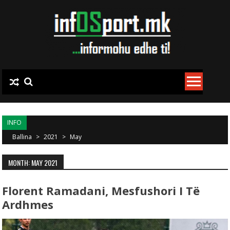
Skip to content
INFO
Ballina
>
2021
>
May
MONTH: MAY 2021
Florent Ramadani, Mesfushori I Të
Ardhmes