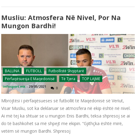
Musliu: Atmosfera Në Nivel, Por Na
Mungon Bardhi!
BALLINA
FUTBOLL
Futbollistë Shqiptarë
Përfaqësuesja E Maqedonisë
Të Tjera
TOP LAJME
infosport.mk
-
29/05/2021
0
Mbrojtësi i përfaqësueses së futbollit të Maqedonisë së Veriut,
Visar Musliu, sot ka deklaruar se atmosfera në ekip është në nivel.
Ai më tej ka shtuar se u mungon Enis Bardhi, teksa shpresoj se ai
do të bashkohet sa më shpejt me ekipin. “Gjithçka është mirë,
vetëm së mungon Bardhi. Shpresoj