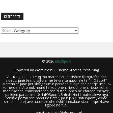
KATEGORITË
Kategoritë
© 2026
infOSport
Powered by
WordPress
| Theme:
AccessPress Mag
V Ë R E J T J E – Të gjitha materialet, përfshirë fotografitë dhe
videot, janë të mbrojtura me të drejta autoriale të “infOSport”.
Materialet janë për shfrytëzimin personal tuajin dhe për qëllime jo-
komerciale. Ato nuk mund të kopjohen, riprodhohen, ripublikohen,
modifikohen, transmetohen ose distribuohen në çfarëdo mënyre,
pa lejen paraprake të “infOSport”. Shfrytëzimi i materialeve nga
ndonjë portal ose medium tjetër, pa lejen e “infOSport”, është
shkelje e drejtave autoriale dhe është i ndaluar sipas dispozitave
ligjore në fuqi.
email: contact@infosport.mk