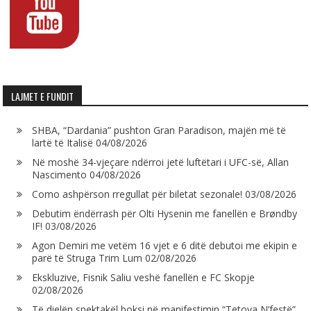
LAJMET E FUNDIT
SHBA, “Dardania” pushton Gran Paradison, majën më të
lartë të Italisë
04/08/2026
Në moshë 34-vjeçare ndërroi jetë luftëtari i UFC-së, Allan
Nascimento
04/08/2026
Como ashpërson rregullat për biletat sezonale!
03/08/2026
Debutim ëndërrash për Olti Hysenin me fanellën e Brøndby
IF!
03/08/2026
Agon Demiri me vetëm 16 vjet e 6 ditë debutoi me ekipin e
parë të Struga Trim Lum
02/08/2026
Ekskluzive, Fisnik Saliu veshë fanellën e FC Skopje
02/08/2026
Të dielën spektakël boksi në manifestimin “Tetova N’festë”