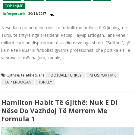
TOP LAJME
infosport.mk
-
30/11/2017
0
Nëse Kina po përqendrohet te futbolli me urdhër të Xi Jinping, në
Turqi, të shtyrë nga presidenti Recep Tayyip Erdogan, janë vënë 1
miliard euro në dispozicion të stadiumeve nga shteti. “Sulltani”, që
ka një të kaluar si futbollist gjysmë-profesionist, dhe politika e tij e
veprave të mëdha (ura, kanale,
Gjithsej të etiketuara
FOOTBALL TURKEY
INFOSPORT.MK
TAIP ERDOGAN
TURKEY
Hamilton Habit Të Gjithë: Nuk E Di
Nëse Do Vazhdoj Të Merrem Me
Formula 1