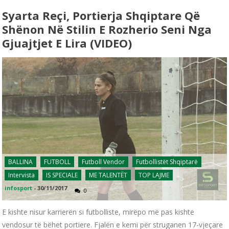
Syarta Reçi, Portierja Shqiptare Që
Shënon Në Stilin E Rozherio Seni Nga
Gjuajtjet E Lira (VIDEO)
BALLINA
FUTBOLL
Futboll Vendor
Futbollistët Shqiptarë
Intervista
IS SPECIALE
ME TALENTËT
TOP LAJME
infosport
-
30/11/2017
0
E kishte nisur karrierën si futbolliste, mirëpo më pas kishte
vendosur të bëhet portiere. Fjalën e kemi për struganen 17-vjeçare