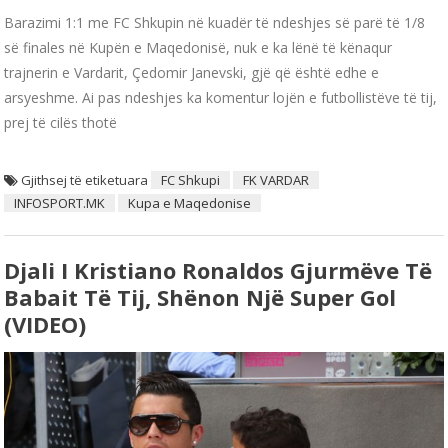
Barazimi 1:1 me FC Shkupin në kuadër të ndeshjes së parë të 1/8
së finales në Kupën e Maqedonisë, nuk e ka lënë të kënaqur
trajnerin e Vardarit, Çedomir Janevski, gjë që është edhe e
arsyeshme. Ai pas ndeshjes ka komentur lojën e futbollistëve të tij,
prej të cilës thotë
Gjithsej të etiketuara
FC Shkupi
FK VARDAR
INFOSPORT.MK
Kupa e Maqedonise
Djali I Kristiano Ronaldos Gjurmëve Të
Babait Të Tij, Shënon Një Super Gol
(VIDEO)