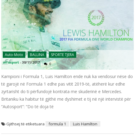
Auto-Moto
BALLINA
SPORTE TJERA
infosport
-
30/11/2017
0
Kampioni i Formula 1, Luis Hamilton ende nuk ka vendosur nëse do
të garojë në Formula 1 edhe pas vitit 2019-të, atëherë kur edhe
zyrtarisht do ti përfundojë kontrata me skuderinë e Mercedes.
Britaniku ka habitur të gjithë me dyshimet e tij në një intervistë për
“Autosport”: “Do të doja të
Gjithsej të etiketuara
formula 1
Luis Hamilton