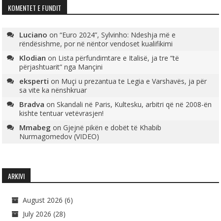
KOMENTET E FUNDIT
Luciano
on
“Euro 2024”, Sylvinho: Ndeshja më e
rëndësishme, por në nëntor vendoset kualifikimi
Klodian
on
Lista përfundimtare e Italisë, ja tre “të
përjashtuarit” nga Mançini
eksperti
on
Muçi u prezantua te Legia e Varshavës, ja për
sa vite ka nënshkruar
Bradva
on
Skandali në Paris, Kultesku, arbitri që në 2008-ën
kishte tentuar vetëvrasjen!
Mmabeg
on
Gjejnë pikën e dobët të Khabib
Nurmagomedov (VIDEO)
ARKIVI
August 2026
(6)
July 2026
(28)