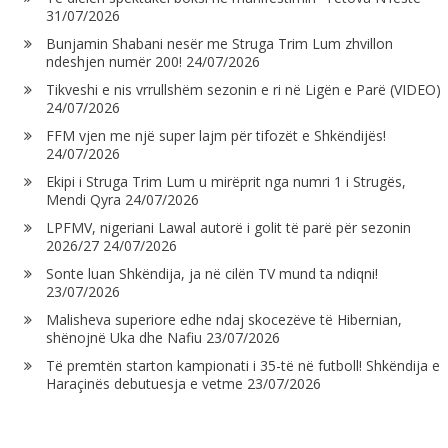
31/07/2026
Bunjamin Shabani nesër me Struga Trim Lum zhvillon
ndeshjen numër 200!
24/07/2026
Tikveshi e nis vrrullshëm sezonin e ri në Ligën e Parë (VIDEO)
24/07/2026
FFM vjen me një super lajm për tifozët e Shkëndijës!
24/07/2026
Ekipi i Struga Trim Lum u mirëprit nga numri 1 i Strugës,
Mendi Qyra
24/07/2026
LPFMV, nigeriani Lawal autorë i golit të parë për sezonin
2026/27
24/07/2026
Sonte luan Shkëndija, ja në cilën TV mund ta ndiqni!
23/07/2026
Malisheva superiore edhe ndaj skocezëve të Hibernian,
shënojnë Uka dhe Nafiu
23/07/2026
Të premtën starton kampionati i 35-të në futboll! Shkëndija e
Haraçinës debutuesja e vetme
23/07/2026