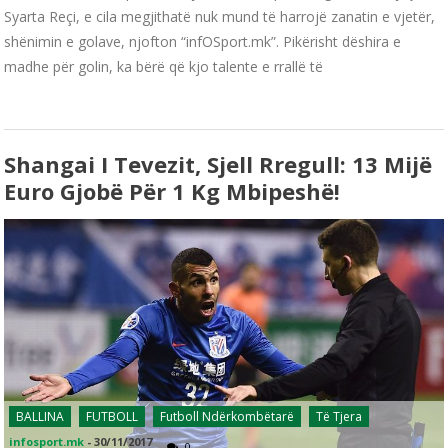
Syarta Reçi, e cila megjithatë nuk mund të harrojë zanatin e vjetër,
shënimin e golave, njofton “infOSport.mk”. Pikërisht dëshira e
madhe për golin, ka bërë që kjo talente e rrallë të
Shangai I Tevezit, Sjell Rregull: 13 Mijë
Euro Gjobë Për 1 Kg Mbipeshë!
BALLINA
FUTBOLL
Futboll Ndërkombëtarë
Të Tjera
infosport.mk
-
30/11/2017
0