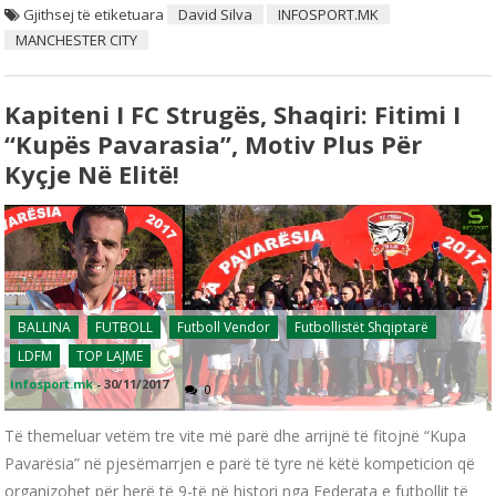
Gjithsej të etiketuara
David Silva
INFOSPORT.MK
MANCHESTER CITY
Kapiteni I FC Strugës, Shaqiri: Fitimi I
“Kupës Pavarasia”, Motiv Plus Për
Kyçje Në Elitë!
BALLINA
FUTBOLL
Futboll Vendor
Futbollistët Shqiptarë
LDFM
TOP LAJME
infosport.mk
-
30/11/2017
0
Të themeluar vetëm tre vite më parë dhe arrijnë të fitojnë “Kupa
Pavarësia” në pjesëmarrjen e parë të tyre në këtë kompeticion që
organizohet për herë të 9-të në histori nga Federata e futbollit të