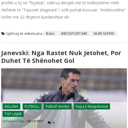
profilin e tij në “fejsbuk”, ndërsa detajet më të hollësishme rreth
rikthimit të “Tajsonit shqiptarë” i solli portali kosovar, “indeksonline”.
Seferi me 22 dhjetori kundërshtar do
Gjithsej të etiketuara
Boks
INFOSPORT.MK
NURI SEFERI
Janevski: Nga Rastet Nuk Jetohet, Por
Duhet Të Shënohet Gol
BALLINA
FUTBOLL
Futboll Vendor
Kupa E Maqedonisë
TOP LAJME
infosport.mk
-
30/11/2017
0