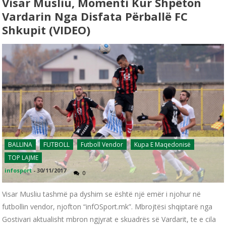
Visar Musliu, Momenti Kur Shpëton
Vardarin Nga Disfata Përballë FC
Shkupit (VIDEO)
BALLINA
FUTBOLL
Futboll Vendor
Kupa E Maqedonisë
TOP LAJME
infosport
-
30/11/2017
0
Visar Musliu tashmë pa dyshim se është një emër i njohur në
futbollin vendor, njofton “infOSport.mk”. Mbrojtësi shqiptarë nga
Gostivari aktualisht mbron ngjyrat e skuadrës së Vardarit, te e cila