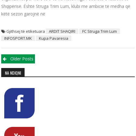
Shqipërisë. Është Struga Trim Lum, klubi me ambicie të mëdha që
këtë sezon garojnë në
Gjithsej të etiketuara
ARDIT SHAQIRI
FC Struga Trim Lum
INFOSPORT.MK
Kupa Pavaresia
Posts navigation
Older Posts
NA NDIQNI