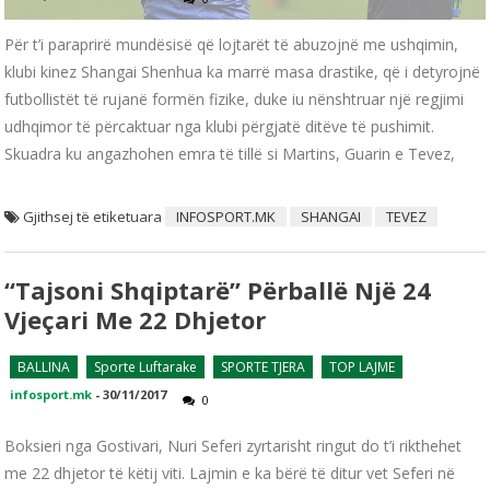
Për t’i paraprirë mundësisë që lojtarët të abuzojnë me ushqimin,
klubi kinez Shangai Shenhua ka marrë masa drastike, që i detyrojnë
futbollistët të rujanë formën fizike, duke iu nënshtruar një regjimi
udhqimor të përcaktuar nga klubi përgjatë ditëve të pushimit.
Skuadra ku angazhohen emra të tillë si Martins, Guarin e Tevez,
Gjithsej të etiketuara
INFOSPORT.MK
SHANGAI
TEVEZ
“Tajsoni Shqiptarë” Përballë Një 24
Vjeçari Me 22 Dhjetor
BALLINA
Sporte Luftarake
SPORTE TJERA
TOP LAJME
infosport.mk
-
30/11/2017
0
Boksieri nga Gostivari, Nuri Seferi zyrtarisht ringut do t’i rikthehet
me 22 dhjetor të këtij viti. Lajmin e ka bërë të ditur vet Seferi në