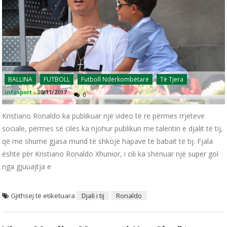
BALLINA
FUTBOLL
Futboll Ndërkombëtarë
Të Tjera
infosport
-
30/11/2017
0
Kristiano Ronaldo ka publikuar një video të re përmes rrjeteve
sociale, përmes së cilës ka njohur publikun me talentin e djalit të tij,
që me shumë gjasa mund të shkojë hapave të babait të tij. Fjala
është për Kristiano Ronaldo Xhunior, i cili ka shënuar një super gol
nga gjuuajtja e
Gjithsej të etiketuara
Djali i tij
Ronaldo