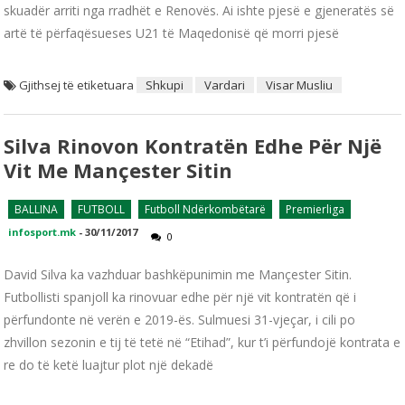
skuadër arriti nga rradhët e Renovës. Ai ishte pjesë e gjeneratës së
artë të përfaqësueses U21 të Maqedonisë që morri pjesë
Gjithsej të etiketuara
Shkupi
Vardari
Visar Musliu
Silva Rinovon Kontratën Edhe Për Një
Vit Me Mançester Sitin
BALLINA
FUTBOLL
Futboll Ndërkombëtarë
Premierliga
infosport.mk
-
30/11/2017
0
David Silva ka vazhduar bashkëpunimin me Mançester Sitin.
Futbollisti spanjoll ka rinovuar edhe për një vit kontratën që i
përfundonte në verën e 2019-ës. Sulmuesi 31-vjeçar, i cili po
zhvillon sezonin e tij të tetë në “Etihad”, kur t’i përfundojë kontrata e
re do të ketë luajtur plot një dekadë