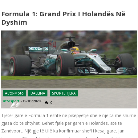
Formula 1: Grand Prix I Holandës Në
Dyshim
Auto-Moto
BALLINA
SPORTE TJERA
infosport
-
15/03/2020
0
Tjetër garë e Formula 1 është në pikëpyetje dhe e njëjta me shumë
gjasa do të shtyhet. Bëhet fjalë për garën e Holandës, atë të
Zandvoort. Një gjë të tillë ka konfirmuar shefi i kësaj gare, Jan