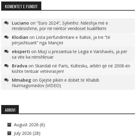
KOMENTET E FUNDIT
Luciano
on
“Euro 2024”, Sylvinho: Ndeshja më e
rëndësishme, por në nëntor vendoset kualifikimi
Klodian
on
Lista përfundimtare e Italisë, ja tre “të
përjashtuarit” nga Mançini
eksperti
on
Muçi u prezantua te Legia e Varshavës, ja për
sa vite ka nënshkruar
Bradva
on
Skandali në Paris, Kultesku, arbitri që në 2008-ën
kishte tentuar vetëvrasjen!
Mmabeg
on
Gjejnë pikën e dobët të Khabib
Nurmagomedov (VIDEO)
ARKIVI
August 2026
(6)
July 2026
(28)