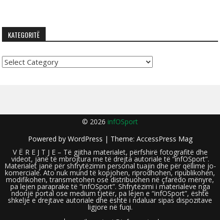
KATEGORITË
Kategoritë
© 2026
infOSport
Powered by
WordPress
| Theme:
AccessPress Mag
V Ë R E J T J E – Të gjitha materialet, përfshirë fotografitë dhe
videot, janë të mbrojtura me të drejta autoriale të “infOSport”.
Materialet janë për shfrytëzimin personal tuajin dhe për qëllime jo-
komerciale. Ato nuk mund të kopjohen, riprodhohen, ripublikohen,
modifikohen, transmetohen ose distribuohen në çfarëdo mënyre,
pa lejen paraprake të “infOSport”. Shfrytëzimi i materialeve nga
ndonjë portal ose medium tjetër, pa lejen e “infOSport”, është
shkelje e drejtave autoriale dhe është i ndaluar sipas dispozitave
ligjore në fuqi.