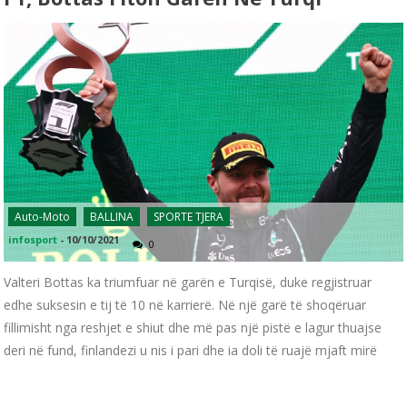
Auto-Moto
BALLINA
SPORTE TJERA
infosport
-
10/10/2021
0
Valteri Bottas ka triumfuar në garën e Turqisë, duke regjistruar
edhe suksesin e tij të 10 në karrierë. Në një garë të shoqëruar
fillimisht nga reshjet e shiut dhe më pas një pistë e lagur thuajse
deri në fund, finlandezi u nis i pari dhe ia doli të ruajë mjaft mirë