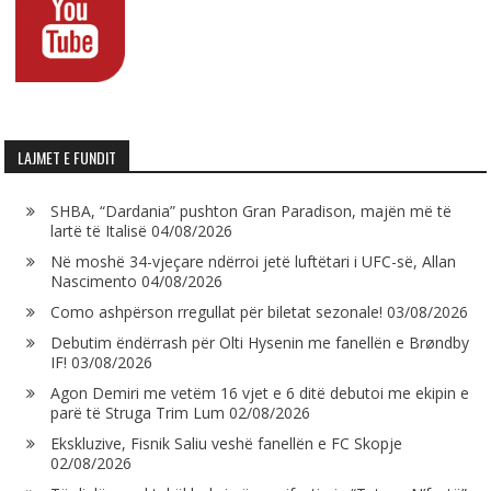
LAJMET E FUNDIT
SHBA, “Dardania” pushton Gran Paradison, majën më të
lartë të Italisë
04/08/2026
Në moshë 34-vjeçare ndërroi jetë luftëtari i UFC-së, Allan
Nascimento
04/08/2026
Como ashpërson rregullat për biletat sezonale!
03/08/2026
Debutim ëndërrash për Olti Hysenin me fanellën e Brøndby
IF!
03/08/2026
Agon Demiri me vetëm 16 vjet e 6 ditë debutoi me ekipin e
parë të Struga Trim Lum
02/08/2026
Ekskluzive, Fisnik Saliu veshë fanellën e FC Skopje
02/08/2026