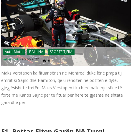
Auto-Moto
BALLINA
SPORTE TJERA
infosport
-
20/06/2022
0
Maks Verstapen ka fituar sërish në Montreal duke lënë prapa tij
emrat si Sajnc dhe Hamilton, që u renditën në pozitën e dytë,
gjegjësisht të tretën. Maks Verstapen i ka bërë ballë një sfide të
fortë me Karlos Sajnc për të fituar për herë të gjashtë në shtatë
gara dhe për
F1, Bottas Fiton Garën Në Turqi