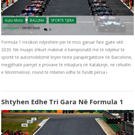
Auto-Moto
BALLINA
SPORTE TJERA
infosport
-
09/05/2020
0
Formula 1 rrezikon ndjeshëm për të mos garuar fare gjatë vitit
2020. Në muajin shkurt makinat e kampionatit më të ndjekur të
sportit të automobilizmit kryen teste parapërgatitore në Barcelonë,
megjithatë pamjet e provave të mbajtura në Katalunjë, në cirkuitin
e Montmelosë, mund të mbeten edhe të fundit përsa i
Shtyhen Edhe Tri Gara Në Formula 1