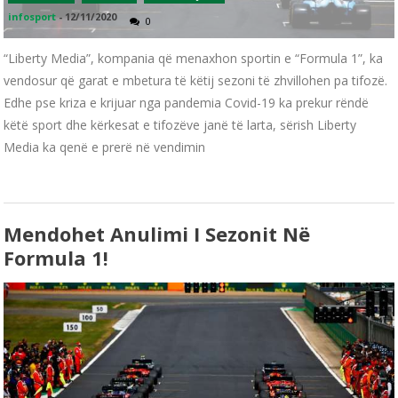
infosport
-
12/11/2020
0
“Liberty Media”, kompania që menaxhon sportin e “Formula 1”, ka
vendosur që garat e mbetura të këtij sezoni të zhvillohen pa tifozë.
Edhe pse kriza e krijuar nga pandemia Covid-19 ka prekur rëndë
këtë sport dhe kërkesat e tifozëve janë të larta, sërish Liberty
Media ka qenë e prerë në vendimin
Mendohet Anulimi I Sezonit Në
Formula 1!