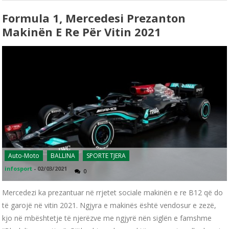
Formula 1, Mercedesi Prezanton
Makinën E Re Për Vitin 2021
Auto-Moto
BALLINA
SPORTE TJERA
infosport
-
02/03/2021
0
Mercedezi ka prezantuar në rrjetet sociale makinën e re B12 që do
të garojë në vitin 2021. Ngjyra e makinës është vendosur e zezë,
kjo në mbështetje të njerëzve me ngjyrë nën siglën e famshme