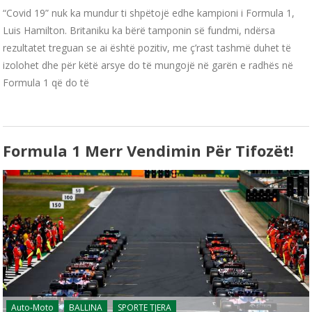
“Covid 19” nuk ka mundur ti shpëtojë edhe kampioni i Formula 1,
Luis Hamilton. Britaniku ka bërë tamponin së fundmi, ndërsa
rezultatet treguan se ai është pozitiv, me ç’rast tashmë duhet të
izolohet dhe për këtë arsye do të mungojë në garën e radhës në
Formula 1 që do të
Formula 1 Merr Vendimin Për Tifozët!
Auto-Moto
BALLINA
SPORTE TJERA