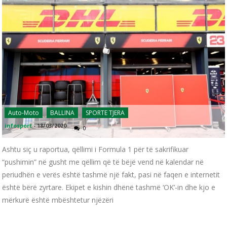
Auto-Moto
BALLINA
SPORTE TJERA
infosport
-
18/03/2020
0
Ashtu siç u raportua, qëllimi i Formula 1 për të sakrifikuar
“pushimin” në gusht me qëllim që të bëjë vend në kalendar në
periudhën e verës është tashmë një fakt, pasi në faqen e internetit
është bërë zyrtare. Ekipet e kishin dhënë tashmë ‘OK’-in dhe kjo e
mërkurë është mbështetur njëzëri