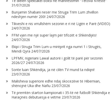
Të dielën spektakël boksi në manifestimin “Tetova N’festë”
31/07/2026
Bunjamin Shabani nesër me Struga Trim Lum zhvillon
ndeshjen numër 200!
24/07/2026
Tikveshi e nis vrrullshëm sezonin e ri në Ligën e Parë (VIDEO)
24/07/2026
FFM vjen me një super lajm për tifozët e Shkëndijës!
24/07/2026
Ekipi i Struga Trim Lum u mirëprit nga numri 1 i Strugës,
Mendi Qyra
24/07/2026
LPFMV, nigeriani Lawal autorë i golit të parë për sezonin
2026/27
24/07/2026
Sonte luan Shkëndija, ja në cilën TV mund ta ndiqni!
23/07/2026
Malisheva superiore edhe ndaj skocezëve të Hibernian,
shënojnë Uka dhe Nafiu
23/07/2026
Të premtën starton kampionati i 35-të në futboll! Shkëndija e
Haraçinës debutuesja e vetme
23/07/2026