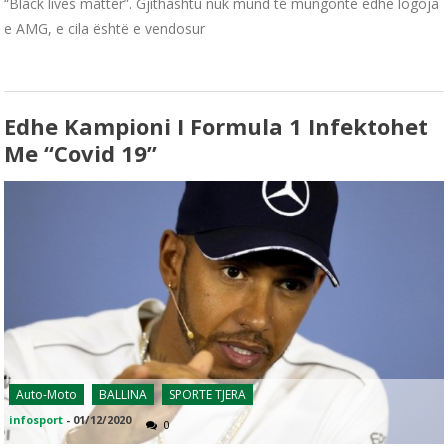
“Black lives matter”. Gjithashtu nuk mund të mungonte edhe logoja
e AMG, e cila është e vendosur
Edhe Kampioni I Formula 1 Infektohet
Me “Covid 19”
Auto-Moto
BALLINA
SPORTE TJERA
infosport
-
01/12/2020
0