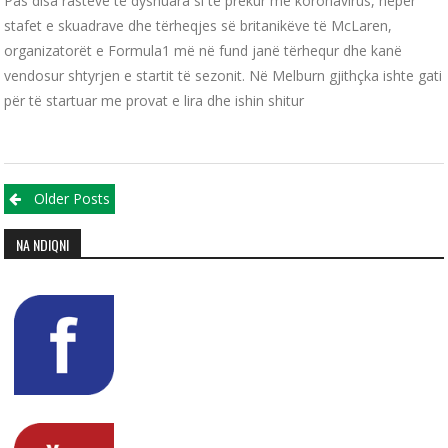
Pas disa rasteve të dyshuara si të prekur me koronavirus, nëpër
stafet e skuadrave dhe tërheqjes së britanikëve të McLaren,
organizatorët e Formula1 më në fund janë tërhequr dhe kanë
vendosur shtyrjen e startit të sezonit. Në Melburn gjithçka ishte gati
për të startuar me provat e lira dhe ishin shitur
Posts navigation
Older Posts
NA NDIQNI