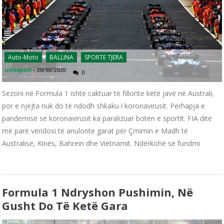
Auto-Moto
BALLINA
SPORTE TJERA
infosport
-
20/03/2020
0
Sezoni në Formula 1 ishte caktuar të fillonte këtë javë në Australi,
por e njëjta nuk do të ndodh shkaku i koronavirusit. Përhapja e
pandemisë së koronavirusit ka paralizuar botën e sportit. FIA ditë
më parë vendosi të anulonte garat për Çmimin e Madh të
Australisë, Kinës, Bahrein dhe Vietnamit. Ndërkohë së fundmi
Formula 1 Ndryshon Pushimin, Në
Gusht Do Të Ketë Gara