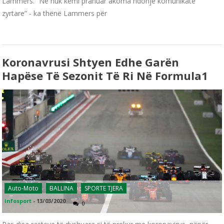
Lammers. “Ne nuk kemi pranuar akoma ndonjë komunikatë
zyrtare” - ka thënë Lammers për
Koronavrusi Shtyen Edhe Garën
Hapëse Të Sezonit Të Ri Në Formula1
Auto-Moto
BALLINA
SPORTE TJERA
infosport
-
13/03/2020
0