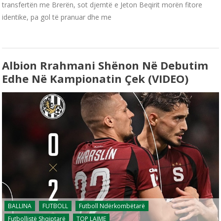
transfertën me Brerën, sot djemtë e Jeton Beqirit morën fitore
identike, pa gol të pranuar dhe me
Albion Rrahmani Shënon Në Debutim
Edhe Në Kampionatin Çek (VIDEO)
BALLINA
FUTBOLL
Futboll Ndërkombëtarë
Futbollistë Shqiptarë
TOP LAJME