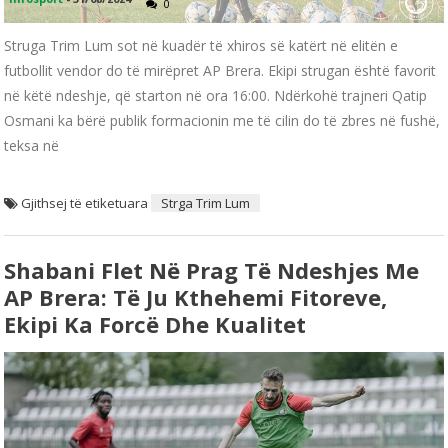
0
Struga Trim Lum sot në kuadër të xhiros së katërt në elitën e
futbollit vendor do të mirëpret AP Brera. Ekipi strugan është favorit
në këtë ndeshje, që starton në ora 16:00. Ndërkohë trajneri Qatip
Osmani ka bërë publik formacionin me të cilin do të zbres në fushë,
teksa në
Gjithsej të etiketuara
Strga Trim Lum
Shabani Flet Në Prag Të Ndeshjes Me
AP Brera: Të Ju Kthehemi Fitoreve,
Ekipi Ka Forcë Dhe Kualitet