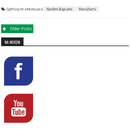
Gjithsej të etiketuara
Nedim Bajrami
Renxhers
Posts navigation
Older Posts
NA NDIQNI