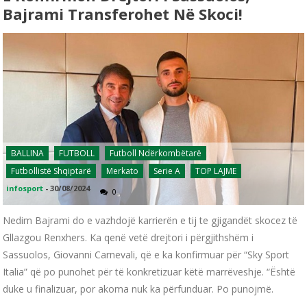
Bajrami Transferohet Në Skoci!
BALLINA
FUTBOLL
Futboll Ndërkombëtarë
Futbollistë Shqiptarë
Merkato
Serie A
TOP LAJME
infosport
-
30/08/2024
0
Nedim Bajrami do e vazhdojë karrierën e tij te gjigandët skocez të
Gllazgou Renxhers. Ka qenë vetë drejtori i përgjithshëm i
Sassuolos, Giovanni Carnevali, që e ka konfirmuar për “Sky Sport
Italia” që po punohet për të konkretizuar këtë marrëveshje. “Është
duke u finalizuar, por akoma nuk ka përfunduar. Po punojmë.