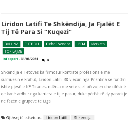
Liridon Latifi Te Shkëndija, Ja Fjalët E
Tij Të Para Si “kuqezi”
BALLINA
FUTBOLL
Futboll Vendor
LPFM
Merkato
TOP LAJME
infosport
-
31/08/2024
0
Shkëndija e Tetovës ka firmosur kontratë profesionale me
sulmuesin e krahut, Liridon Latifi. 30 vjeçari nga Prishtina së fundmi
ishte pjesë e KF Tiranës, ndërsa me vete sjell përvojën dhe cilësinë
që kanë ardhur nga karriera e tij e pasur, duke përfshirë dy paraqitje
në fazën e grupeve të Liga
Gjithsej të etiketuara
Liridon Latifi
Shkendija