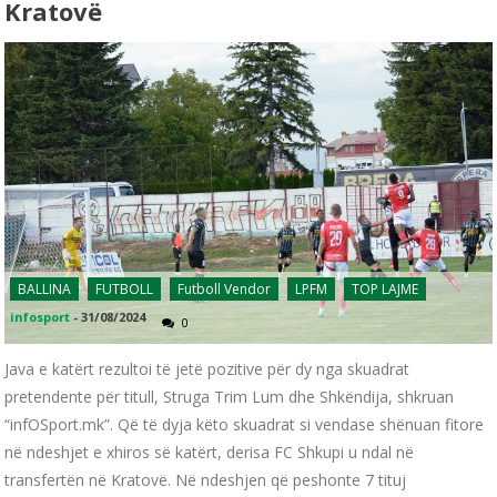
Kratovë
BALLINA
FUTBOLL
Futboll Vendor
LPFM
TOP LAJME
infosport
-
31/08/2024
0
Java e katërt rezultoi të jetë pozitive për dy nga skuadrat
pretendente për titull, Struga Trim Lum dhe Shkëndija, shkruan
“infOSport.mk”. Që të dyja këto skuadrat si vendase shënuan fitore
në ndeshjet e xhiros së katërt, derisa FC Shkupi u ndal në
transfertën në Kratovë. Në ndeshjen që peshonte 7 tituj