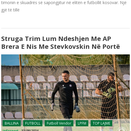
timonin e skuadrës së sapongjitur në elitën e futbollit kosovar. Një
gjë të tillë
Struga Trim Lum Ndeshjen Me AP
Brera E Nis Me Stevkovskin Në Portë
BALLINA
FUTBOLL
Futboll Vendor
LPFM
TOP LAJME
infosport
-
31/08/2024