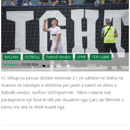
BALLINA
FUTBOLL
Futboll Vendor
LPFM
TOP LAJME
infosport
-
31/08/2024
0
FC Shkupi ka pësuar disfatë minimale 2:1 në udhëtim te Sileksi në
Kratovë në ndeshjen e vlefshme për javën e katërt në elitën e
futbollit vendor, njofton “infOSport.mk”. Fillimi i takimit nuk
paralajmëroi një fund të tillë për skuadrën nga Çairi, që fillimisht u
kanos me anë të Xhelil Asanit nga