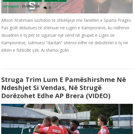
infosport
-
31/08/2024
0
Albion Rrahmani vazhdon të shkëlqejë me fanellën e Sparta Pragës.
Pas golit debutues të shënuar në Ligën e Kampionëve, ku ndihmoi
skuadrën e tij për të siguruar një vend në grupet e Ligës së
Kampionëve, sulmuesi “dardan” shënoi edhe në debutimin e tij në
elitën e futbollit çek. Ai shënoi golin
Struga Trim Lum E Pamëshirshme Në
Ndeshjet Si Vendas, Në Strugë
Dorëzohet Edhe AP Brera (VIDEO)