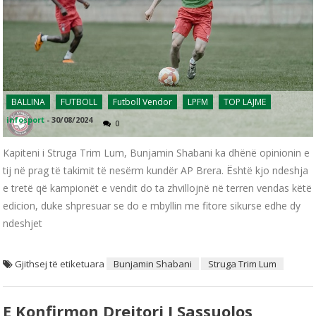
BALLINA
FUTBOLL
Futboll Vendor
LPFM
TOP LAJME
infosport
-
30/08/2024
0
Kapiteni i Struga Trim Lum, Bunjamin Shabani ka dhënë opinionin e
tij në prag të takimit të nesërm kundër AP Brera. Është kjo ndeshja
e tretë që kampionët e vendit do ta zhvillojnë në terren vendas këtë
edicion, duke shpresuar se do e mbyllin me fitore sikurse edhe dy
ndeshjet
Gjithsej të etiketuara
Bunjamin Shabani
Struga Trim Lum
E Konfirmon Drejtori I Sassuolos,