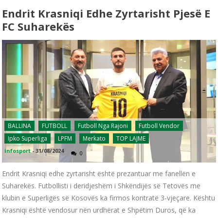
Endrit Krasniqi Edhe Zyrtarisht Pjesë E
FC Suharekës
BALLINA
FUTBOLL
Futboll Nga Rajoni
Futboll Vendor
Ipko Superliga
LPFM
Merkato
TOP LAJME
infosport
-
31/08/2024
0
Endrit Krasniqi edhe zyrtarisht është prezantuar me fanellën e
Suharekës. Futbollisti i deridjeshëm i Shkëndijës së Tetovës me
klubin e Superligës së Kosovës ka firmos kontratë 3-vjeçare. Kështu
Krasniqi është vendosur nën urdhërat e Shpëtim Duros, që ka