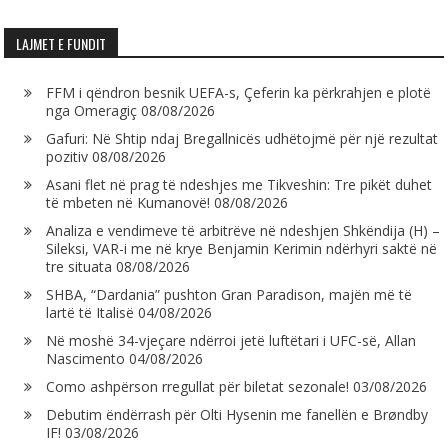
LAJMET E FUNDIT
FFM i qëndron besnik UEFA-s, Çeferin ka përkrahjen e plotë
nga Omeragiç
08/08/2026
Gafuri: Në Shtip ndaj Bregallnicës udhëtojmë për një rezultat
pozitiv
08/08/2026
Asani flet në prag të ndeshjes me Tikveshin: Tre pikët duhet
të mbeten në Kumanovë!
08/08/2026
Analiza e vendimeve të arbitrëve në ndeshjen Shkëndija (H) –
Sileksi, VAR-i me në krye Benjamin Kerimin ndërhyri saktë në
tre situata
08/08/2026
SHBA, “Dardania” pushton Gran Paradison, majën më të
lartë të Italisë
04/08/2026
Në moshë 34-vjeçare ndërroi jetë luftëtari i UFC-së, Allan
Nascimento
04/08/2026
Como ashpërson rregullat për biletat sezonale!
03/08/2026
Debutim ëndërrash për Olti Hysenin me fanellën e Brøndby
IF!
03/08/2026