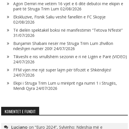
Agon Demiri me vetëm 16 vjet e 6 ditë debutoi me ekipin e
parë të Struga Trim Lum
02/08/2026
Ekskluzive, Fisnik Saliu veshë fanellën e FC Skopje
02/08/2026
Të dielën spektakël boksi në manifestimin “Tetova N’festë”
31/07/2026
Bunjamin Shabani nesër me Struga Trim Lum zhvillon
ndeshjen numër 200!
24/07/2026
Tikveshi e nis vrrullshëm sezonin e ri në Ligën e Parë (VIDEO)
24/07/2026
FFM vjen me një super lajm për tifozët e Shkëndijës!
24/07/2026
Ekipi i Struga Trim Lum u mirëprit nga numri 1 i Strugës,
Mendi Qyra
24/07/2026
KOMENTET E FUNDIT
Luciano
on
“Euro 2024”, Sylvinho: Ndeshja më e