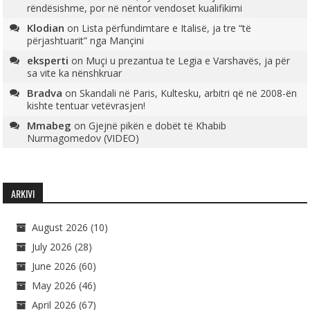
rëndësishme, por në nëntor vendoset kualifikimi
Klodian
on
Lista përfundimtare e Italisë, ja tre “të
përjashtuarit” nga Mançini
eksperti
on
Muçi u prezantua te Legia e Varshavës, ja për
sa vite ka nënshkruar
Bradva
on
Skandali në Paris, Kultesku, arbitri që në 2008-ën
kishte tentuar vetëvrasjen!
Mmabeg
on
Gjejnë pikën e dobët të Khabib
Nurmagomedov (VIDEO)
ARKIVI
August 2026
(10)
July 2026
(28)
June 2026
(60)
May 2026
(46)
April 2026
(67)