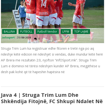
BALLINA
FUTBOLL
Futboll Vendor
LPFM
TOP LAJME
infosport
-
31/08/2024
0
Struga Trim Lum ka regjistruar edhe fitoren e tretë nga po aq
ndeshje këtë edicion në ndeshjet si vendas, duke mundur këtë herë
AP Brera me rezultatin 2:0, njofton “infOSport.mk”. Struga Trim
Lum e dominoi në tërësi ndeshjen kundër AP Brera, megjithëse u
desh pak kohë që të hapeshin hapësira në
Java 4 | Struga Trim Lum Dhe
Shkëndija Fitojnë, FC Shkupi Ndalet Në