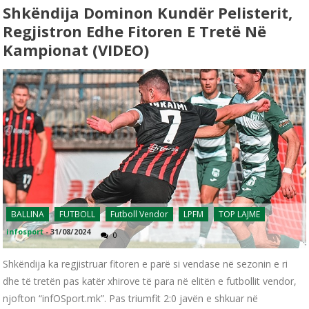
Shkëndija Dominon Kundër Pelisterit,
Regjistron Edhe Fitoren E Tretë Në
Kampionat (VIDEO)
BALLINA
FUTBOLL
Futboll Vendor
LPFM
TOP LAJME
infosport
-
31/08/2024
0
Shkëndija ka regjistruar fitoren e parë si vendase në sezonin e ri
dhe të tretën pas katër xhirove të para në elitën e futbollit vendor,
njofton “infOSport.mk”. Pas triumfit 2:0 javën e shkuar në