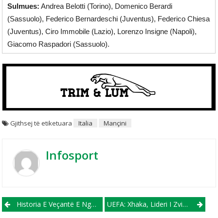
Sulmues:
Andrea Belotti (Torino), Domenico Berardi
(Sassuolo), Federico Bernardeschi (Juventus), Federico Chiesa
(Juventus), Ciro Immobile (Lazio), Lorenzo Insigne (Napoli),
Giacomo Raspadori (Sassuolo).
Gjithsej të etiketuara
Italia
Mançini
Infosport
Post navigation
Historia E Veçantë E Ngolo Kante, Humbi Trenin Për Në Paris, Përfundon Duke Lozur
UEFA: Xhaka, Lideri I Zvicrës Në “Euro 2020(1)”