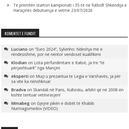
Të premtën starton kampionati i 35-të në futboll! Shkëndija e
Haraçinës debutuesja e vetme
23/07/2026
KOMENTET E FUNDIT
Luciano
on
“Euro 2024”, Sylvinho: Ndeshja më e
rëndësishme, por në nëntor vendoset kualifikimi
Klodian
on
Lista përfundimtare e Italisë, ja tre “të
përjashtuarit” nga Mançini
eksperti
on
Muçi u prezantua te Legia e Varshavës, ja për
sa vite ka nënshkruar
Bradva
on
Skandali në Paris, Kultesku, arbitri që në 2008-ën
kishte tentuar vetëvrasjen!
Mmabeg
on
Gjejnë pikën e dobët të Khabib
Nurmagomedov (VIDEO)