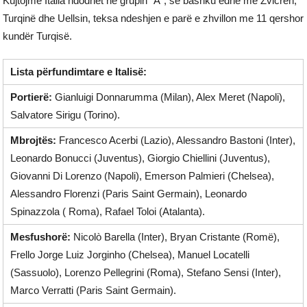
Kujtojmë Italia ndodhet në grupin “A”, së bashku edhe me Zvicrën,
Turqinë dhe Uellsin, teksa ndeshjen e parë e zhvillon me 11 qershor
kundër Turqisë.
Lista përfundimtare e Italisë:
Portierë:
Gianluigi Donnarumma (Milan), Alex Meret (Napoli),
Salvatore Sirigu (Torino).
Mbrojtës:
Francesco Acerbi (Lazio), Alessandro Bastoni (Inter),
Leonardo Bonucci (Juventus), Giorgio Chiellini (Juventus),
Giovanni Di Lorenzo (Napoli), Emerson Palmieri (Chelsea),
Alessandro Florenzi (Paris Saint Germain), Leonardo
Spinazzola ( Roma), Rafael Toloi (Atalanta).
Mesfushorë:
Nicolò Barella (Inter), Bryan Cristante (Romë),
Frello Jorge Luiz Jorginho (Chelsea), Manuel Locatelli
(Sassuolo), Lorenzo Pellegrini (Roma), Stefano Sensi (Inter),
Marco Verratti (Paris Saint Germain).