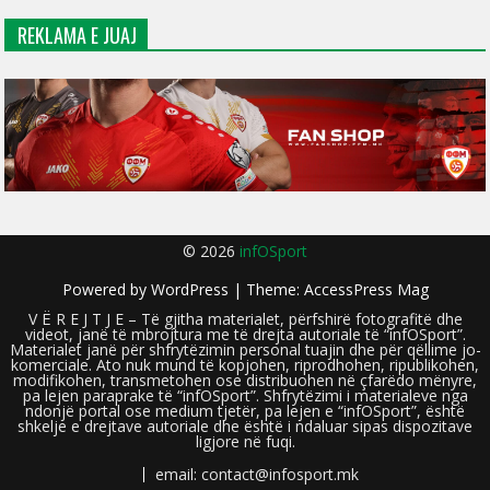
REKLAMA E JUAJ
© 2026
infOSport
Powered by
WordPress
| Theme:
AccessPress Mag
V Ë R E J T J E – Të gjitha materialet, përfshirë fotografitë dhe
videot, janë të mbrojtura me të drejta autoriale të “infOSport”.
Materialet janë për shfrytëzimin personal tuajin dhe për qëllime jo-
komerciale. Ato nuk mund të kopjohen, riprodhohen, ripublikohen,
modifikohen, transmetohen ose distribuohen në çfarëdo mënyre,
pa lejen paraprake të “infOSport”. Shfrytëzimi i materialeve nga
ndonjë portal ose medium tjetër, pa lejen e “infOSport”, është
shkelje e drejtave autoriale dhe është i ndaluar sipas dispozitave
ligjore në fuqi.
email: contact@infosport.mk