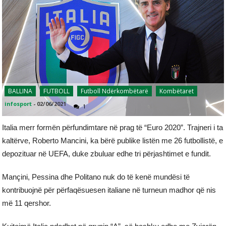
BALLINA
FUTBOLL
Futboll Ndërkombëtarë
Kombëtaret
infosport
-
02/06/2021
1
Italia merr formën përfundimtare në prag të “Euro 2020”. Trajneri i ta
kaltërve, Roberto Mancini, ka bërë publike listën me 26 futbollistë, e
depozituar në UEFA, duke zbuluar edhe tri përjashtimet e fundit.
Mançini, Pessina dhe Politano nuk do të kenë mundësi të
kontribuojnë për përfaqësuesen italiane në turneun madhor që nis
më 11 qershor.