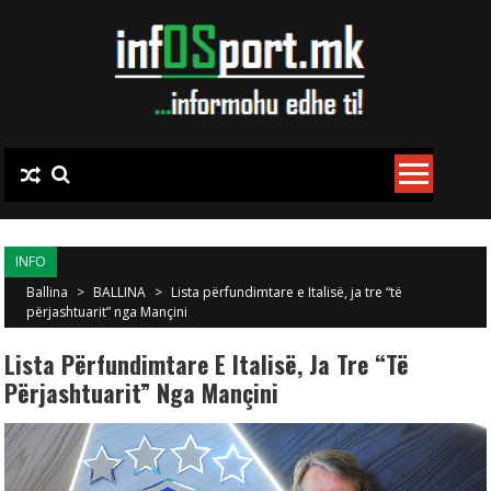
Skip to content
INFO
Ballina
>
BALLINA
>
Lista përfundimtare e Italisë, ja tre “të
përjashtuarit” nga Mançini
Lista Përfundimtare E Italisë, Ja Tre “të
Përjashtuarit” Nga Mançini