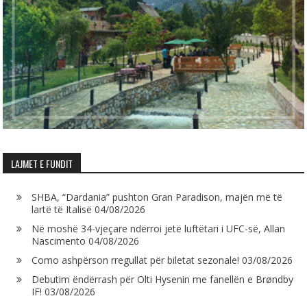
LAJMET E FUNDIT
SHBA, “Dardania” pushton Gran Paradison, majën më të
lartë të Italisë
04/08/2026
Në moshë 34-vjeçare ndërroi jetë luftëtari i UFC-së, Allan
Nascimento
04/08/2026
Como ashpërson rregullat për biletat sezonale!
03/08/2026
Debutim ëndërrash për Olti Hysenin me fanellën e Brøndby
IF!
03/08/2026