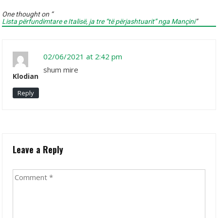
One thought on “
Lista përfundimtare e Italisë, ja tre “të përjashtuarit” nga Mançini
”
02/06/2021 at 2:42 pm
shum mire
Klodian
Reply
Leave a Reply