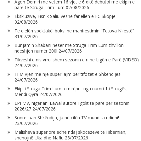
Agon Demiri me vetëm 16 vjet e 6 ditë debutoi me ekipin e
parë të Struga Trim Lum
02/08/2026
Ekskluzive, Fisnik Saliu veshë fanellën e FC Skopje
02/08/2026
Të dielën spektakël boksi në manifestimin “Tetova N’festë”
31/07/2026
Bunjamin Shabani nesër me Struga Trim Lum zhvillon
ndeshjen numër 200!
24/07/2026
Tikveshi e nis vrrullshëm sezonin e ri në Ligën e Parë (VIDEO)
24/07/2026
FFM vjen me një super lajm për tifozët e Shkëndijës!
24/07/2026
Ekipi i Struga Trim Lum u mirëprit nga numri 1 i Strugës,
Mendi Qyra
24/07/2026
LPFMV, nigeriani Lawal autorë i golit të parë për sezonin
2026/27
24/07/2026
Sonte luan Shkëndija, ja në cilën TV mund ta ndiqni!
23/07/2026
Malisheva superiore edhe ndaj skocezëve të Hibernian,
shënojnë Uka dhe Nafiu
23/07/2026