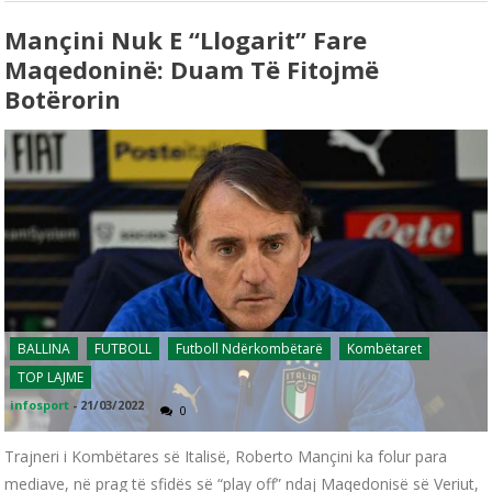
Mançini Nuk E “llogarit” Fare
Maqedoninë: Duam Të Fitojmë
Botërorin
BALLINA
FUTBOLL
Futboll Ndërkombëtarë
Kombëtaret
TOP LAJME
infosport
-
21/03/2022
0
Trajneri i Kombëtares së Italisë, Roberto Mançini ka folur para
mediave, në prag të sfidës së “play off” ndaj Maqedonisë së Veriut,