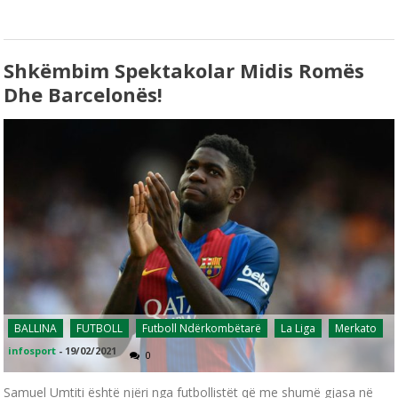
Shkëmbim Spektakolar Midis Romës
Dhe Barcelonës!
BALLINA
FUTBOLL
Futboll Ndërkombëtarë
La Liga
Merkato
infosport
-
19/02/2021
0
Samuel Umtiti është njëri nga futbollistët që me shumë gjasa në