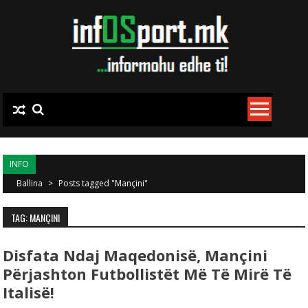
Skip to content
INFO
Ballina
>
Posts tagged "Mançini"
TAG: MANÇINI
Disfata Ndaj Maqedonisë, Mançini
Përjashton Futbollistët Më Të Mirë Të
Italisë!