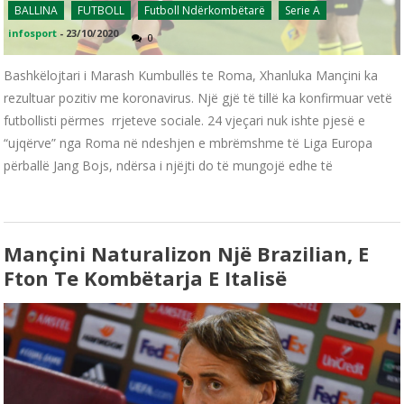
BALLINA
FUTBOLL
Futboll Ndërkombëtarë
Serie A
infosport
-
23/10/2020
0
Bashkëlojtari i Marash Kumbullës te Roma, Xhanluka Mançini ka
rezultuar pozitiv me koronavirus. Një gjë të tillë ka konfirmuar vetë
futbollisti përmes rrjeteve sociale. 24 vjeçari nuk ishte pjesë e
“ujqërve” nga Roma në ndeshjen e mbrëmshme të Liga Europa
përballë Jang Bojs, ndërsa i njëjti do të mungojë edhe të
Mançini Naturalizon Një Brazilian, E
Fton Te Kombëtarja E Italisë