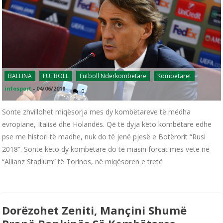
BALLINA
FUTBOLL
Futboll Ndërkombëtarë
Kombëtaret
infosport
-
04/06/2018
0
Sonte zhvillohet miqësorja mes dy kombëtareve të mëdha
evropiane, Italisë dhe Holandës. Që të dyja këto kombëtare edhe
pse me histori të madhe, nuk do të jenë pjesë e Botërorit “Rusi
2018”. Sonte këto dy kombëtare do të masin forcat mes vete në
“Allianz Stadium” të Torinos, në miqësoren e tretë
Dorëzohet Zeniti, Mançini Shumë