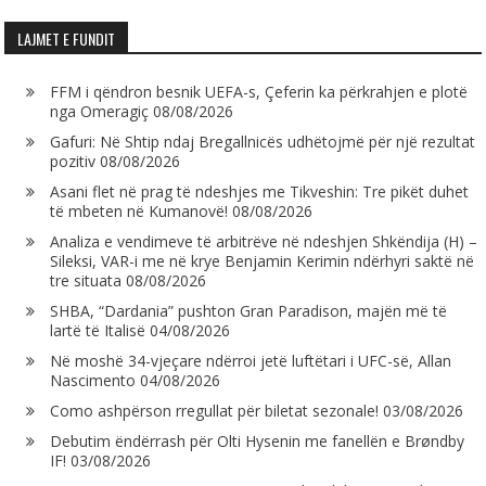
LAJMET E FUNDIT
FFM i qëndron besnik UEFA-s, Çeferin ka përkrahjen e plotë
nga Omeragiç
08/08/2026
Gafuri: Në Shtip ndaj Bregallnicës udhëtojmë për një rezultat
pozitiv
08/08/2026
Asani flet në prag të ndeshjes me Tikveshin: Tre pikët duhet
të mbeten në Kumanovë!
08/08/2026
Analiza e vendimeve të arbitrëve në ndeshjen Shkëndija (H) –
Sileksi, VAR-i me në krye Benjamin Kerimin ndërhyri saktë në
tre situata
08/08/2026
SHBA, “Dardania” pushton Gran Paradison, majën më të
lartë të Italisë
04/08/2026
Në moshë 34-vjeçare ndërroi jetë luftëtari i UFC-së, Allan
Nascimento
04/08/2026
Como ashpërson rregullat për biletat sezonale!
03/08/2026
Debutim ëndërrash për Olti Hysenin me fanellën e Brøndby
IF!
03/08/2026