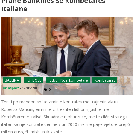
Pranë Bankinës Së Kombëtares
Italiane
BALLINA
FUTBOLL
Futboll Ndërkombëtarë
Kombëtaret
infosport
-
12/05/2018
0
Zeniti po mendon shfuqizimin e kontratës me trajnerin aktual
Roberto Mançini, emri i të cilit është i lidhur ngushtë me
Kombëtaren e Italisë. Skuadra e njohur ruse, me të cilën strategu
italian ka një kontratë deri në vitin 2020 me një pagë vjetore prej 6
milion euro, fillimisht nuk kishte