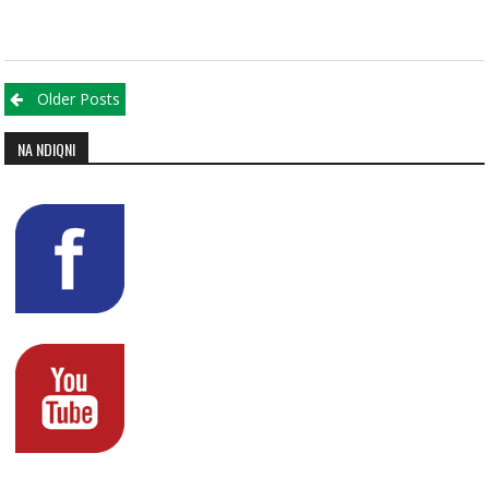
Posts navigation
Older Posts
NA NDIQNI