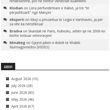
rëndësishme, por në nëntor vendoset kualifikimi
Klodian
on
Lista përfundimtare e Italisë, ja tre “të
përjashtuarit” nga Mançini
eksperti
on
Muçi u prezantua te Legia e Varshavës, ja për
sa vite ka nënshkruar
Bradva
on
Skandali në Paris, Kultesku, arbitri që në 2008-ën
kishte tentuar vetëvrasjen!
Mmabeg
on
Gjejnë pikën e dobët të Khabib
Nurmagomedov (VIDEO)
ARKIVI
August 2026
(10)
July 2026
(28)
June 2026
(60)
May 2026
(46)
April 2026
(67)