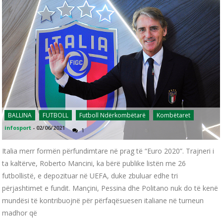
BALLINA
FUTBOLL
Futboll Ndërkombëtarë
Kombëtaret
infosport
-
02/06/2021
1
Italia merr formën përfundimtare në prag të “Euro 2020”. Trajneri i
ta kaltërve, Roberto Mancini, ka bërë publike listën me 26
futbollistë, e depozituar në UEFA, duke zbuluar edhe tri
përjashtimet e fundit. Mançini, Pessina dhe Politano nuk do të kenë
mundësi të kontribuojnë për përfaqësuesen italiane në turneun
madhor që