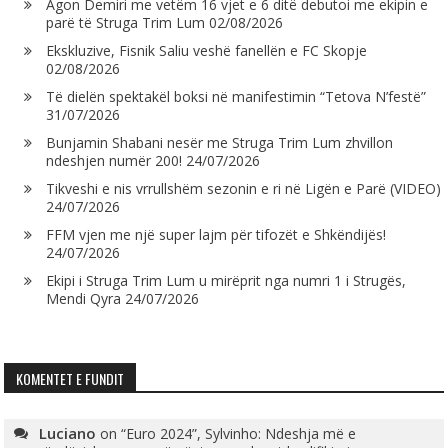
Agon Demiri me vetëm 16 vjet e 6 ditë debutoi me ekipin e
parë të Struga Trim Lum
02/08/2026
Ekskluzive, Fisnik Saliu veshë fanellën e FC Skopje
02/08/2026
Të dielën spektakël boksi në manifestimin “Tetova N’festë”
31/07/2026
Bunjamin Shabani nesër me Struga Trim Lum zhvillon
ndeshjen numër 200!
24/07/2026
Tikveshi e nis vrrullshëm sezonin e ri në Ligën e Parë (VIDEO)
24/07/2026
FFM vjen me një super lajm për tifozët e Shkëndijës!
24/07/2026
Ekipi i Struga Trim Lum u mirëprit nga numri 1 i Strugës,
Mendi Qyra
24/07/2026
KOMENTET E FUNDIT
Luciano
on
“Euro 2024”, Sylvinho: Ndeshja më e