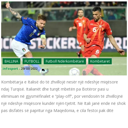
BALLINA
FUTBOLL
Futboll Ndërkombëtarë
Kombëtaret
infosport
-
29/03/2022
0
Kombëtarja e Italisë do të zhvillojë nesër një ndeshje miqësore
ndaj Turqisë. Italianët dhe turqit mbetën pa Botëror pasi u
eliminuan në gjysmëfinalet e “play-off”, por vendosën të zhvillojnë
një ndeshje miqësore kundër njëri-tjetrit. Në Itali janë ende në shok
pas disfatës së papritur nga Maqedonia, e cila festoi pak ditë