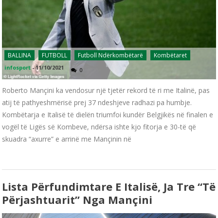
BALLINA
FUTBOLL
Futboll Ndërkombëtarë
Kombëtaret
infosport
-
11/10/2021
0
Roberto Mançini ka vendosur një tjetër rekord të ri me Italinë, pas
atij të pathyeshmërisë prej 37 ndeshjeve radhazi pa humbje.
Kombëtarja e Italisë të dielën triumfoi kundër Belgjikës në finalen e
vogël të Ligës së Kombeve, ndërsa ishte kjo fitorja e 30-të që
skuadra “axurre” e arrinë me Mançinin në
Lista Përfundimtare E Italisë, Ja Tre “të
Përjashtuarit” Nga Mançini