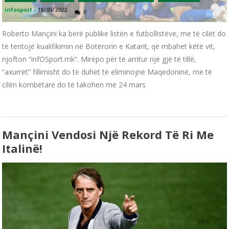
infosport
-
18/03/2022
0
Roberto Mançini ka bërë publike listën e futbollistëve, me të cilët do
të tentojë kualifikimin në Botërorin e Katarit, që mbahet këtë vit,
njofton “infOSport.mk”. Mirëpo për të arritur një gjë të tillë,
“axurrët” fillimisht do të duhet të eliminojnë Maqedoninë, me të
cilën kombëtare do të takohen me 24 mars
Mançini Vendosi Një Rekord Të Ri Me
Italinë!