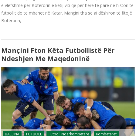
e vlefshme për Botërorin e këtij viti që për herë të parë në histori të
futbollit do të mbahet në Katar. Mançini tha se ai dëshiron të fitojë
Botërorin,
Mançini Fton Këta Futbollistë Për
Ndeshjen Me Maqedoninë
BALLINA
FUTBOLL
Futboll Ndërkombëtarë
Kombëtaret