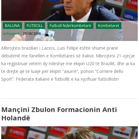
BALLINA
FUTBOLL
Futboll Ndërkombëtarë
Kombëtaret
infosport
-
28/08/2018
0
Mbrojtësi brazilian i Lacios, Luis Felipe është shumë pranë
debutimit me fanellën e Kombëtares së Italisë. Mbrojtësi 21-vjeçar
ka regjistruar vetëm dy ndeshje me ekipin U20 të Brazilit, dhe ai ka
të drejtë që të luajë për ekipin “axurrë”, pohon “Corriere dello
Sport”. Federata Italiane e futbollit e ka njoftuar futbollistin
Mançini Zbulon Formacionin Anti
Holandë