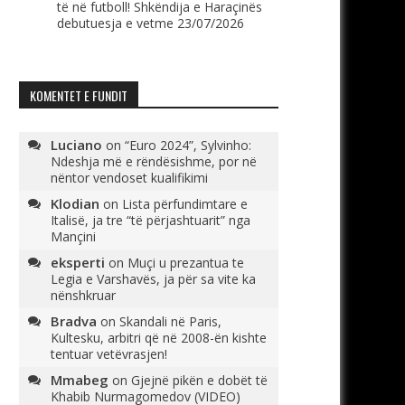
të në futboll! Shkëndija e Haraçinës
debutuesja e vetme
23/07/2026
KOMENTET E FUNDIT
Luciano
on
“Euro 2024”, Sylvinho:
Ndeshja më e rëndësishme, por në
nëntor vendoset kualifikimi
Klodian
on
Lista përfundimtare e
Italisë, ja tre “të përjashtuarit” nga
Mançini
eksperti
on
Muçi u prezantua te
Legia e Varshavës, ja për sa vite ka
nënshkruar
Bradva
on
Skandali në Paris,
Kultesku, arbitri që në 2008-ën kishte
tentuar vetëvrasjen!
Mmabeg
on
Gjejnë pikën e dobët të
Khabib Nurmagomedov (VIDEO)