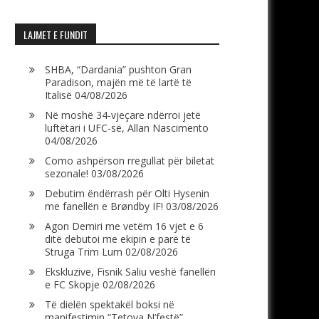
LAJMET E FUNDIT
SHBA, “Dardania” pushton Gran
Paradison, majën më të lartë të
Italisë
04/08/2026
Në moshë 34-vjeçare ndërroi jetë
luftëtari i UFC-së, Allan Nascimento
04/08/2026
Como ashpërson rregullat për biletat
sezonale!
03/08/2026
Debutim ëndërrash për Olti Hysenin
me fanellën e Brøndby IF!
03/08/2026
Agon Demiri me vetëm 16 vjet e 6
ditë debutoi me ekipin e parë të
Struga Trim Lum
02/08/2026
Ekskluzive, Fisnik Saliu veshë fanellën
e FC Skopje
02/08/2026
Të dielën spektakël boksi në
manifestimin “Tetova N’festë”