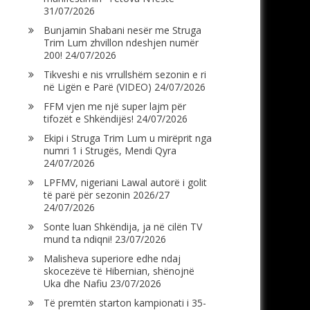
31/07/2026
Bunjamin Shabani nesër me Struga
Trim Lum zhvillon ndeshjen numër
200!
24/07/2026
Tikveshi e nis vrrullshëm sezonin e ri
në Ligën e Parë (VIDEO)
24/07/2026
FFM vjen me një super lajm për
tifozët e Shkëndijës!
24/07/2026
Ekipi i Struga Trim Lum u mirëprit nga
numri 1 i Strugës, Mendi Qyra
24/07/2026
LPFMV, nigeriani Lawal autorë i golit
të parë për sezonin 2026/27
24/07/2026
Sonte luan Shkëndija, ja në cilën TV
mund ta ndiqni!
23/07/2026
Malisheva superiore edhe ndaj
skocezëve të Hibernian, shënojnë
Uka dhe Nafiu
23/07/2026
Të premtën starton kampionati i 35-