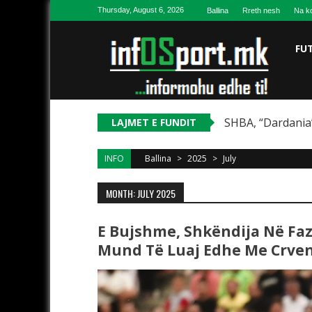
Skip to content
Thursday, August 6, 2026
Ballina
Rreth nesh
Na ko
FU
SHBA, “Dardania”
LAJMET E FUNDIT
INFO
Ballina
>
2025
>
July
MONTH: JULY 2025
E Bujshme, Shkëndija Në Faz
Mund Të Luaj Edhe Me Crven