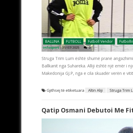
BALLINA
FUTBOLL
Futboll Vendor
Futbolli
infosport
-
31/07/2025
0
Struga Trim Lum është shumë pranë angazhimit të t
Ballkanit nga Suhareka. Alliji është një emër i nj
Makedonija GJ.P, nga e cila skuadër verën e vitit
Gjithsej të etiketuara
Altin Aliji
Struga Trim 
Qatip Osmani Debutoi Me Fi