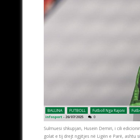
BALLINA
FUTBOLL
Futboll Nga Rajoni
Futb
infosport
-
26/07/2025
0
Sulmuesi shkupjan, Husein Demiri, i cili edicio
golat e tij drejt ngjitjes në Ligën e Parë, ashtu 