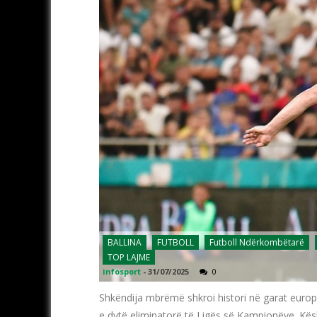
BALLINA
FUTBOLL
Futboll Ndërkombëtarë
TOP LAJME
infosport
-
31/07/2025
0
Shkëndija mbrëmë shkroi histori në garat europ
e dytë eliminatorë të Ligës së Kampionëve. Kështu