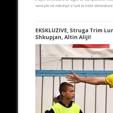
vend për në ndeshjet e turit të tretë eliminator
EKSKLUZIVE, Struga Trim Lu
Shkupjan, Altin Aliji!