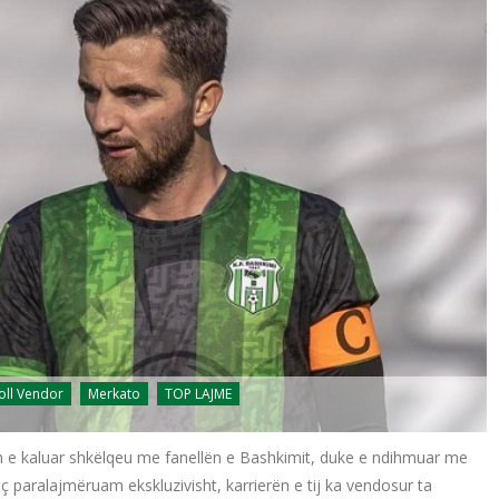
oll Vendor
Merkato
TOP LAJME
nin e kaluar shkëlqeu me fanellën e Bashkimit, duke e ndihmuar me
siç paralajmëruam ekskluzivisht, karrierën e tij ka vendosur ta