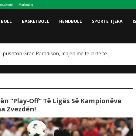
ntaktoni
Marketing
TBOLL
BASKETBOLL
HENDBOLL
SPORTE TJERA
I
 pushton Gran Paradison, majën më të lartë të Italisë
ën “play-Off” Të Ligës Së Kampionëve
a Zvezdën!