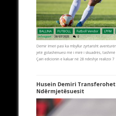
BALLINA
FUTBOLL
Futboll Vendor
LPFM
infosport
-
28/07/2025
0
Demir Imeri pasi ka mbyllur zyrtarisht aventurën 
jetë golashënuesi më i mirë i skuadrës, tashmë 
Çairi edicionin e kaluar në 28 ndeshje realizoi 7
Husein Demiri Transferohet T
Ndërmjetësuesit