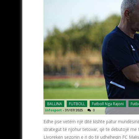
BALLINA
FUTBOLL
Futboll Nga Rajoni
Futb
infosport
-
31/07/2025
0
Edhe pse vetëm një ditë kishte patur mundësinë 
strategut të njohur tetovar, që të debutojë me
Livorekën sezonin e ri do të udhëheqin FC Mali