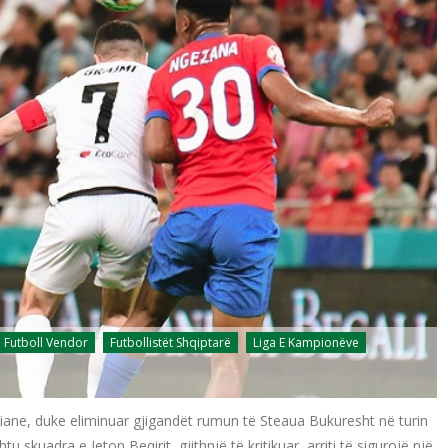
Futboll Vendor
Futbollistët Shqiptarë
Liga E Kampionëve
iane, duke eliminuar gjigandët rumun të Steaua Bukuresht në turin
 skuadra e Jeton Beqirit, gjithnjë të kritikuar, arriti të sigurojë një