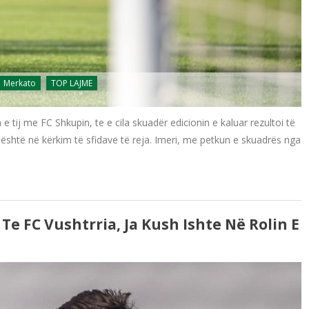
Merkato
TOP LAJME
e tij me FC Shkupin, te e cila skuadër edicionin e kaluar rezultoi të
është në kërkim të sfidave të reja. Imeri, me petkun e skuadrës nga
e FC Vushtrria, Ja Kush Ishte Në Rolin E