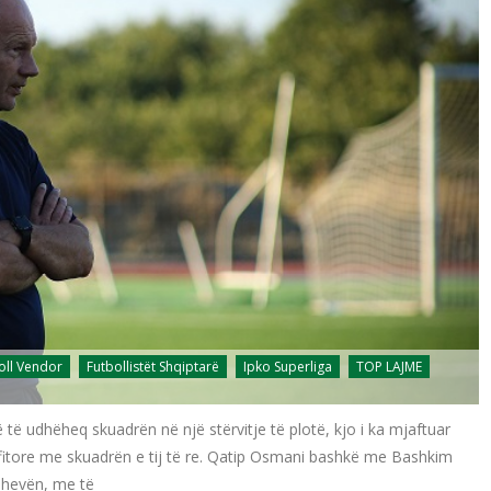
oll Vendor
Futbollistët Shqiptarë
Ipko Superliga
TOP LAJME
të udhëheq skuadrën në një stërvitje të plotë, kjo i ka mjaftuar
 fitore me skuadrën e tij të re. Qatip Osmani bashkë me Bashkim
shevën, me të