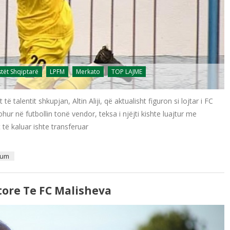
stët Shqiptarë
LPFM
Merkato
TOP LAJME
alentit shkupjan, Altin Aliji, që aktualisht figuron si lojtar i FC
ohur në futbollin tonë vendor, teksa i njëjti kishte luajtur me
 të kaluar ishte transferuar
Lum
tore Te FC Malisheva