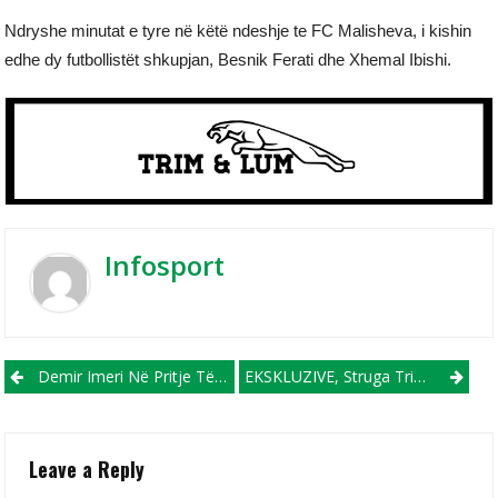
Ndryshe minutat e tyre në këtë ndeshje te FC Malisheva, i kishin
edhe dy futbollistët shkupjan, Besnik Ferati dhe Xhemal Ibishi.
Infosport
Post navigation
Demir Imeri Në Pritje Të Sfidave Të Reja Pas Largimit Nga FC Shkupi
EKSKLUZIVE, Struga Trim Lum Shumë Pranë Transferimit Të Talentit Shkupjan, Altin Aliji!
Leave a Reply