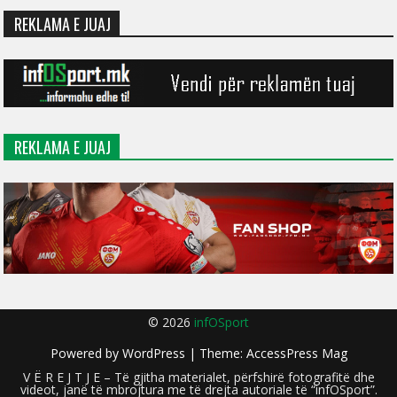
REKLAMA E JUAJ
REKLAMA E JUAJ
© 2026
infOSport
Powered by
WordPress
| Theme:
AccessPress Mag
V Ë R E J T J E – Të gjitha materialet, përfshirë fotografitë dhe
videot, janë të mbrojtura me të drejta autoriale të “infOSport”.