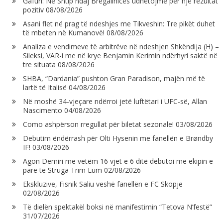
Gafuri: Në Shtip ndaj Bregallnicës udhëtojmë për një rezultat
pozitiv
08/08/2026
Asani flet në prag të ndeshjes me Tikveshin: Tre pikët duhet
të mbeten në Kumanovë!
08/08/2026
Analiza e vendimeve të arbitrëve në ndeshjen Shkëndija (H) –
Sileksi, VAR-i me në krye Benjamin Kerimin ndërhyri saktë në
tre situata
08/08/2026
SHBA, “Dardania” pushton Gran Paradison, majën më të
lartë të Italisë
04/08/2026
Në moshë 34-vjeçare ndërroi jetë luftëtari i UFC-së, Allan
Nascimento
04/08/2026
Como ashpërson rregullat për biletat sezonale!
03/08/2026
Debutim ëndërrash për Olti Hysenin me fanellën e Brøndby
IF!
03/08/2026
Agon Demiri me vetëm 16 vjet e 6 ditë debutoi me ekipin e
parë të Struga Trim Lum
02/08/2026
Ekskluzive, Fisnik Saliu veshë fanellën e FC Skopje
02/08/2026
Të dielën spektakël boksi në manifestimin “Tetova N’festë”
31/07/2026