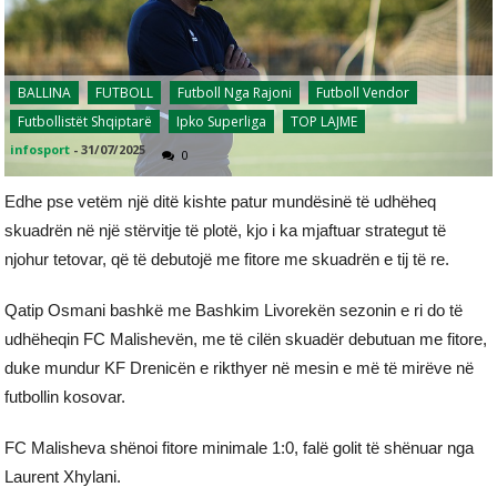
BALLINA
FUTBOLL
Futboll Nga Rajoni
Futboll Vendor
Futbollistët Shqiptarë
Ipko Superliga
TOP LAJME
infosport
-
31/07/2025
0
Edhe pse vetëm një ditë kishte patur mundësinë të udhëheq
skuadrën në një stërvitje të plotë, kjo i ka mjaftuar strategut të
njohur tetovar, që të debutojë me fitore me skuadrën e tij të re.
Qatip Osmani bashkë me Bashkim Livorekën sezonin e ri do të
udhëheqin FC Malishevën, me të cilën skuadër debutuan me fitore,
duke mundur KF Drenicën e rikthyer në mesin e më të mirëve në
futbollin kosovar.
FC Malisheva shënoi fitore minimale 1:0, falë golit të shënuar nga
Laurent Xhylani.