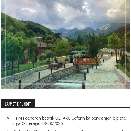
LAJMET E FUNDIT
FFM i qëndron besnik UEFA-s, Çeferin ka përkrahjen e plotë
nga Omeragiç
08/08/2026