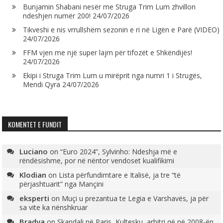
Bunjamin Shabani nesër me Struga Trim Lum zhvillon
ndeshjen numër 200!
24/07/2026
Tikveshi e nis vrrullshëm sezonin e ri në Ligën e Parë (VIDEO)
24/07/2026
FFM vjen me një super lajm për tifozët e Shkëndijës!
24/07/2026
Ekipi i Struga Trim Lum u mirëprit nga numri 1 i Strugës,
Mendi Qyra
24/07/2026
KOMENTET E FUNDIT
Luciano
on
“Euro 2024”, Sylvinho: Ndeshja më e
rëndësishme, por në nëntor vendoset kualifikimi
Klodian
on
Lista përfundimtare e Italisë, ja tre “të
përjashtuarit” nga Mançini
eksperti
on
Muçi u prezantua te Legia e Varshavës, ja për
sa vite ka nënshkruar
Bradva
on
Skandali në Paris, Kultesku, arbitri që në 2008-ën