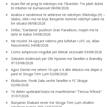
Asani flet në prag të ndeshjes me Tikveshin: Tre pikët duhet
të mbeten në Kumanovë!
08/08/2026
Analiza e vendimeve të arbitrëve në ndeshjen Shkëndija (H) –
Sileksi, VAR-i me në krye Benjamin Kerimin ndërhyri saktë në
tre situata
08/08/2026
SHBA, “Dardania” pushton Gran Paradison, majën më të
lartë të Italisë
04/08/2026
Në moshë 34-vjeçare ndërroi jetë luftëtari i UFC-së, Allan
Nascimento
04/08/2026
Como ashpërson rregullat për biletat sezonale!
03/08/2026
Debutim ëndërrash për Olti Hysenin me fanellën e Brøndby
IF!
03/08/2026
Agon Demiri me vetëm 16 vjet e 6 ditë debutoi me ekipin e
parë të Struga Trim Lum
02/08/2026
Ekskluzive, Fisnik Saliu veshë fanellën e FC Skopje
02/08/2026
Të dielën spektakël boksi në manifestimin “Tetova N’festë”
31/07/2026
Bunjamin Shabani nesër me Struga Trim Lum zhvillon
ndeshjen numër 200!
24/07/2026