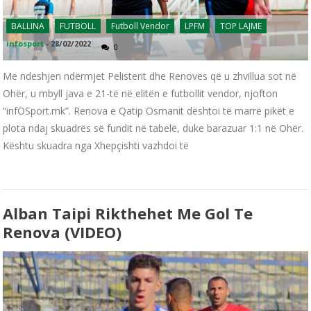
BALLINA
FUTBOLL
Futboll Vendor
LPFM
TOP LAJME
infosport
-
28/02/2022
0
Me ndeshjen ndërmjet Pelisterit dhe Renovës që u zhvillua sot në
Ohër, u mbyll java e 21-të në elitën e futbollit vendor, njofton
“infOSport.mk”. Renova e Qatip Osmanit dështoi të marrë pikët e
plota ndaj skuadrës së fundit në tabelë, duke barazuar 1:1 në Ohër.
Kështu skuadra nga Xhepçishti vazhdoi të
Alban Taipi Rikthehet Me Gol Te
Renova (VIDEO)