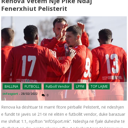
Renova Vetëm Një Pikë Ndaj
Fenerxhiut Pelisterit
BALLINA
FUTBOLL
Futboll Vendor
LPFM
TOP LAJME
infosport
-
28/02/2022
0
Renova ka dështuar të marrë fitore përballë Pelisterit, në ndeshjen
e fundit të javës së 21-të në elitën e futbollit vendor, duke barazuar
me shifrat 1:1, njofton “infOSport.mk”. Ndeshja në fjalë duheshe të