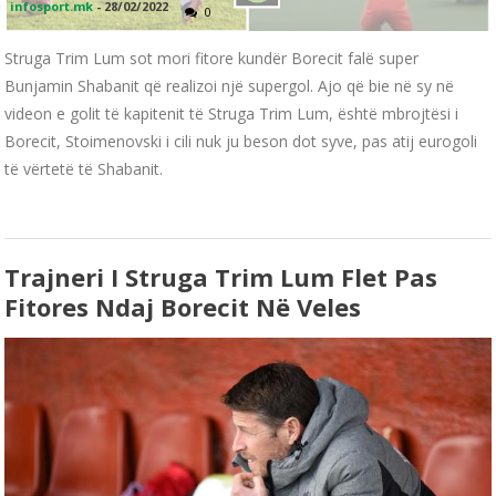
infosport.mk
-
28/02/2022
0
Struga Trim Lum sot mori fitore kundër Borecit falë super
Bunjamin Shabanit që realizoi një supergol. Ajo që bie në sy në
videon e golit të kapitenit të Struga Trim Lum, është mbrojtësi i
Borecit, Stoimenovski i cili nuk ju beson dot syve, pas atij eurogoli
të vërtetë të Shabanit.
Trajneri I Struga Trim Lum Flet Pas
Fitores Ndaj Borecit Në Veles