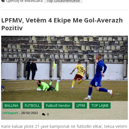
Gjithsej të etiketuara
Top Golashenuesit
LPFMV, Vetëm 4 Ekipe Me Gol-Averazh
Pozitiv
BALLINA
FUTBOLL
Futboll Vendor
LPFM
TOP LAJME
infosport
-
28/02/2022
0
Kanë kaluar plotë 21-javë kampionat në futbollin elitar, teksa vetëm