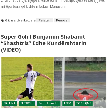
zhvillohet që dje, njëjtë sikurse edhe 4 ndeshjet tjera të kësaj jave,
mirëpo bora që kishte mbuluar Manastirin
Gjithsej të etiketuara
Pelisteri
Renova
Super Goli I Bunjamin Shabanit
“shashtris” Edhe Kundërshtarin
(VIDEO)
BALLINA
FUTBOLL
Futboll Vendor
LPFM
TOP LAJME