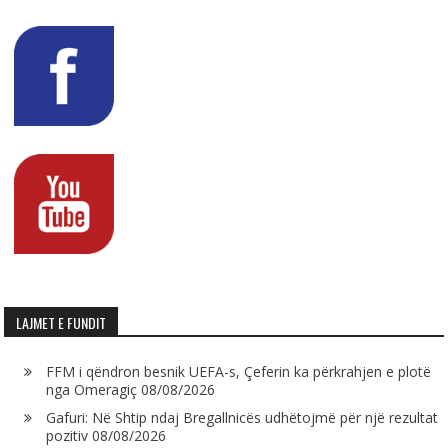
LAJMET E FUNDIT
FFM i qëndron besnik UEFA-s, Çeferin ka përkrahjen e plotë
nga Omeragiç
08/08/2026
Gafuri: Në Shtip ndaj Bregallnicës udhëtojmë për një rezultat
pozitiv
08/08/2026