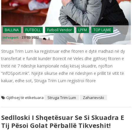
BALLINA
FUTBOLL
Futboll Vendor
LPFM
TOP LAJME
infosport
-
27/02/2022
0
Struga Trim Lum ka regjistruar edhe fitoren e dytë rradhazi në dy
transfertat e fundit kundër Borecit në Veles dhe gjithsej fitoren e
tretë në 7 ndeshje kampionale ndaj kësaj skuadre, njofton
“infOSport.mk”. Njëjtë sikurse edhe në ndeshjen e prillit të vitit të
kaluar, edhe sot, Struga Trim Lum regjistroi fitore
Gjithsej të etiketuara
Struga Trim Lum
Zaharievski
Sedlloski I Shqetësuar Se Si Skuadra E
Tij Pësoi Golat Përballë Tikveshit!