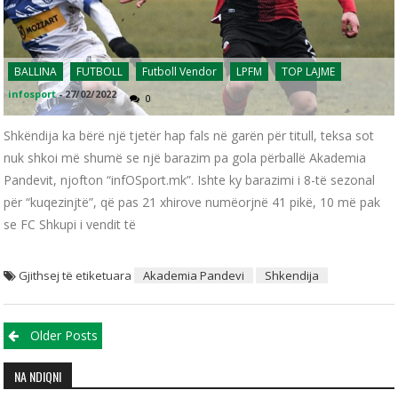
BALLINA
FUTBOLL
Futboll Vendor
LPFM
TOP LAJME
infosport
-
27/02/2022
0
Shkëndija ka bërë një tjetër hap fals në garën për titull, teksa sot
nuk shkoi më shumë se një barazim pa gola përballë Akademia
Pandevit, njofton “infOSport.mk”. Ishte ky barazimi i 8-të sezonal
për “kuqezinjtë”, që pas 21 xhirove numëorjnë 41 pikë, 10 më pak
se FC Shkupi i vendit të
Gjithsej të etiketuara
Akademia Pandevi
Shkendija
Posts navigation
Older Posts
NA NDIQNI