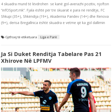
4 skuadra mund të lëvdrohen se kanë gol-averazhi pozitiv, njofton
“infOSport.mk”. Fjala është për tre skuarat e para në renditje, FC
Shkupi (35+), Shkëndija (19+), Akademia Pandev (14+) dhe Renova
(9+), derisa Bregallnica është skuadra e vetme që ka gol dallimin
Gjithsej të etiketuara
Liga e Parë
Ja Si Duket Renditja Tabelare Pas 21
Xhirove Në LPFMV