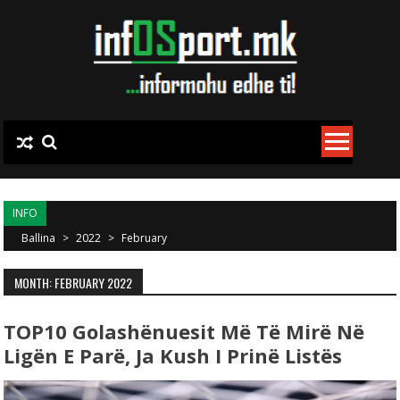
Skip to content
INFO
Ballina
>
2022
>
February
MONTH: FEBRUARY 2022
TOP10 Golashënuesit Më Të Mirë Në
Ligën E Parë, Ja Kush I Prinë Listës