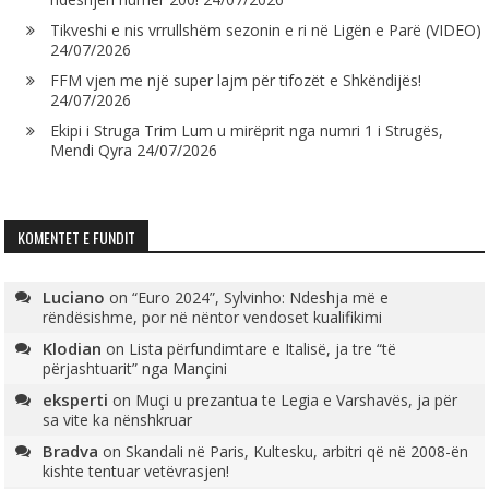
Tikveshi e nis vrrullshëm sezonin e ri në Ligën e Parë (VIDEO)
24/07/2026
FFM vjen me një super lajm për tifozët e Shkëndijës!
24/07/2026
Ekipi i Struga Trim Lum u mirëprit nga numri 1 i Strugës,
Mendi Qyra
24/07/2026
KOMENTET E FUNDIT
Luciano
on
“Euro 2024”, Sylvinho: Ndeshja më e
rëndësishme, por në nëntor vendoset kualifikimi
Klodian
on
Lista përfundimtare e Italisë, ja tre “të
përjashtuarit” nga Mançini
eksperti
on
Muçi u prezantua te Legia e Varshavës, ja për
sa vite ka nënshkruar
Bradva
on
Skandali në Paris, Kultesku, arbitri që në 2008-ën
kishte tentuar vetëvrasjen!