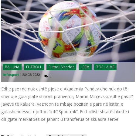
BALLINA
FUTBOLL
Futboll Vendor
LPFM
TOP LAJME
infosport
-
28/02/2022
0
Edhe pse më nuk është pjesë e Akademia Pandev dhe nuk do të
shënojë gola gjatë stinorit pranveror, Martin Mirçevski, edhe pas 21
javëve të kaluara, vazhdon të mbajë pozitën e parë në listën e
golashënuesve, njofton “infOSport.mk”. Futbollisti shtatëshkurtë i
cili gjatë merkatoës së janarit u transferua te skuadra serbe