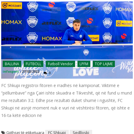
BALLINA
FUTBOLL
Futboll Vendor
LPFM
TOP LAJME
infosport
-
27/02/2022
0
FC Shkupi regjistroi fitoren e rradhës në kampionat. Viktimë e
“pëllumbave” nga Çairi ishte skuadra e Tikveshit, që në fund u mund
me rezultatin 3:2. Edhe pse rezultati duket shumë i ngushtë, FC
Shkupi në asnjë moment nuk e vuri në vështirësi fitoren, që ishte e
16-ta këtë edicion në
Gjithsej të etiketuara
FC Shkupi
Sedlloski