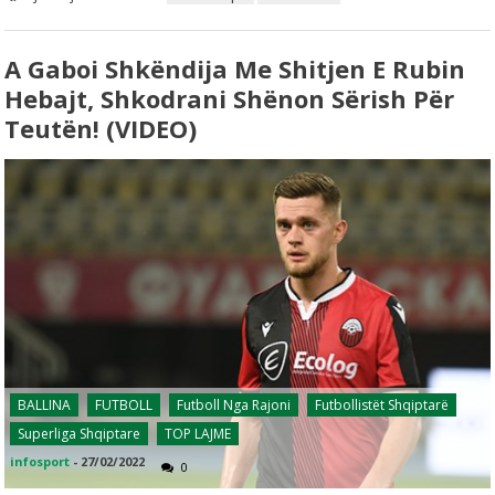
A Gaboi Shkëndija Me Shitjen E Rubin
Hebajt, Shkodrani Shënon Sërish Për
Teutën! (VIDEO)
BALLINA
FUTBOLL
Futboll Nga Rajoni
Futbollistët Shqiptarë
Superliga Shqiptare
TOP LAJME
infosport
-
27/02/2022
0