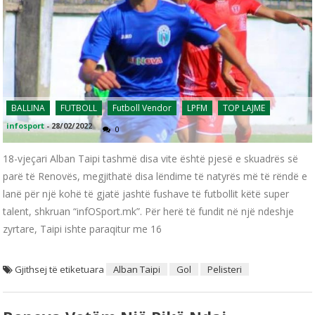
BALLINA
FUTBOLL
Futboll Vendor
LPFM
TOP LAJME
infosport
-
28/02/2022
0
18-vjeçari Alban Taipi tashmë disa vite është pjesë e skuadrës së
parë të Renovës, megjithatë disa lëndime të natyrës më të rëndë e
lanë për një kohë të gjatë jashtë fushave të futbollit këtë super
talent, shkruan “infOSport.mk”. Për herë të fundit në një ndeshje
zyrtare, Taipi ishte paraqitur me 16
Gjithsej të etiketuara
Alban Taipi
Gol
Pelisteri