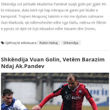
Shkëndija sot përballë Akademia Pandevit vuajti golin për gjatë 90-
të minutave, duke bërë një hap mbrapa në garën për titullin e
kampionit. Trajneri Akrapoviç takimin e nisi me dyshen sulmuese
Guri-Markoski, që ndihmoheshin edhe nga Nafiu, ndërsa në fillimin
e pjesës së dytë në lojë inkuadroi edhe Hasanin dhe Doriev,
Gjithsej të etiketuara
Rubin Hebaj
Shkendija
Shkëndija Vuan Golin, Vetëm Barazim
Ndaj Ak.Pandev