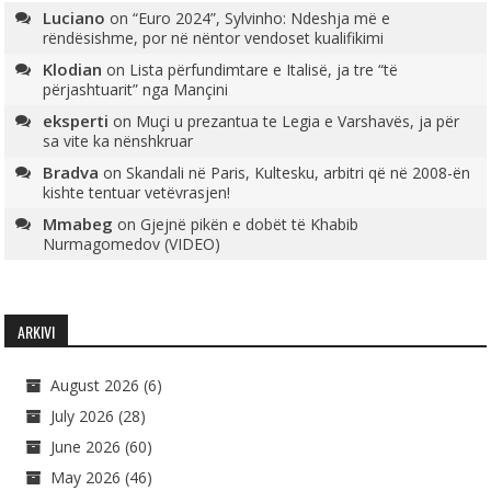
Luciano
on
“Euro 2024”, Sylvinho: Ndeshja më e
rëndësishme, por në nëntor vendoset kualifikimi
Klodian
on
Lista përfundimtare e Italisë, ja tre “të
përjashtuarit” nga Mançini
eksperti
on
Muçi u prezantua te Legia e Varshavës, ja për
sa vite ka nënshkruar
Bradva
on
Skandali në Paris, Kultesku, arbitri që në 2008-ën
kishte tentuar vetëvrasjen!
Mmabeg
on
Gjejnë pikën e dobët të Khabib
Nurmagomedov (VIDEO)
ARKIVI
August 2026
(6)
July 2026
(28)
June 2026
(60)
May 2026
(46)