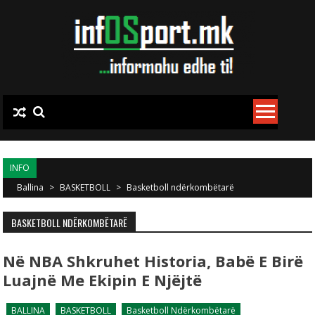
Skip to content
INFO
Ballina
>
BASKETBOLL
>
Basketboll ndërkombëtarë
BASKETBOLL NDËRKOMBËTARË
Në NBA Shkruhet Historia, Babë E Birë
Luajnë Me Ekipin E Njëjtë
BALLINA
BASKETBOLL
Basketboll Ndërkombëtarë