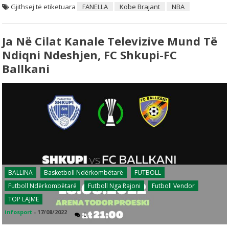
Gjithsej të etiketuara
FANELLA
Kobe Brajant
NBA
Ja Në Cilat Kanale Televizive Mund Të
Ndiqni Ndeshjen, FC Shkupi-FC
Ballkani
BALLINA
Basketboll Ndërkombëtarë
FUTBOLL
Futboll Ndërkombëtarë
Futboll Nga Rajoni
Futboll Vendor
TOP LAJME
infosport
-
17/08/2022
0