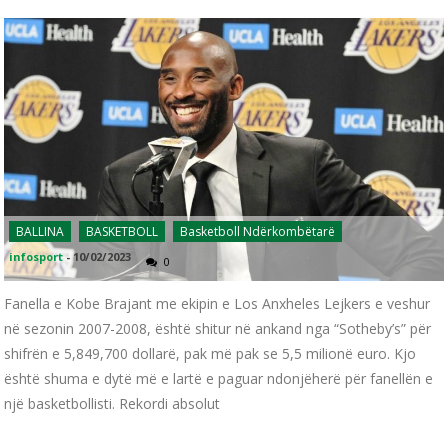
BALLINA
BASKETBOLL
Basketboll Ndërkombëtarë
infosport
-
10/02/2023
0
Fanella e Kobe Brajant me ekipin e Los Anxheles Lejkers e veshur
në sezonin 2007-2008, është shitur në ankand nga “Sotheby’s” për
shifrën e 5,849,700 dollarë, pak më pak se 5,5 milionë euro. Kjo
është shuma e dytë më e lartë e paguar ndonjëherë për fanellën e
një basketbollisti. Rekordi absolut