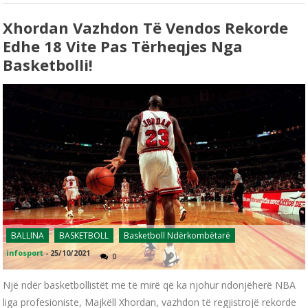
Xhordan Vazhdon Të Vendos Rekorde
Edhe 18 Vite Pas Tërheqjes Nga
Basketbolli!
BALLINA
BASKETBOLL
Basketboll Ndërkombëtarë
infosport
-
25/10/2021
0
Një ndër basketbollistët më të mirë që ka njohur ndonjëherë NBA
liga profesioniste, Majkëll Xhordan, vazhdon të regjistrojë rekorde