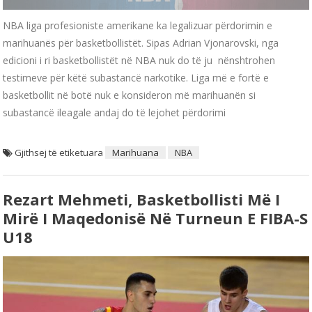
NBA liga profesioniste amerikane ka legalizuar përdorimin e
marihuanës për basketbollistët. Sipas Adrian Vjonarovski, nga
edicioni i ri basketbollistët në NBA nuk do të ju nënshtrohen
testimeve për këtë subastancë narkotike. Liga më e fortë e
basketbollit në botë nuk e konsideron më marihuanën si
subastancë ileagale andaj do të lejohet përdorimi
Gjithsej të etiketuara
Marihuana
NBA
Rezart Mehmeti, Basketbollisti Më I
Mirë I Maqedonisë Në Turneun E FIBA-S
U18