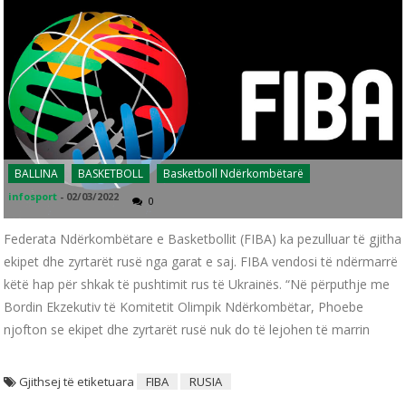
BALLINA
BASKETBOLL
Basketboll Ndërkombëtarë
infosport
-
02/03/2022
0
Federata Ndërkombëtare e Basketbollit (FIBA) ka pezulluar të gjitha
ekipet dhe zyrtarët rusë nga garat e saj. FIBA vendosi të ndërmarrë
këtë hap për shkak të pushtimit rus të Ukrainës. “Në përputhje me
Bordin Ekzekutiv të Komitetit Olimpik Ndërkombëtar, Phoebe
njofton se ekipet dhe zyrtarët rusë nuk do të lejohen të marrin
Gjithsej të etiketuara
FIBA
RUSIA