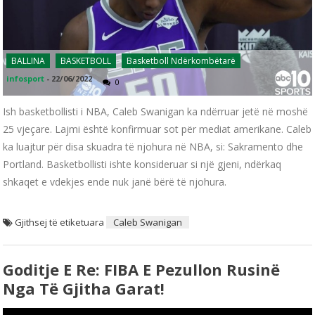
BALLINA
BASKETBOLL
Basketboll Ndërkombëtarë
infosport
-
22/06/2022
0
Ish basketbollisti i NBA, Caleb Swanigan ka ndërruar jetë në moshë
25 vjeçare. Lajmi është konfirmuar sot për mediat amerikane. Caleb
ka luajtur për disa skuadra të njohura në NBA, si: Sakramento dhe
Portland. Basketbollisti ishte konsideruar si një gjeni, ndërkaq
shkaqet e vdekjes ende nuk janë bërë të njohura.
Gjithsej të etiketuara
Caleb Swanigan
Goditje E Re: FIBA ​​e Pezullon Rusinë
Nga Të Gjitha Garat!