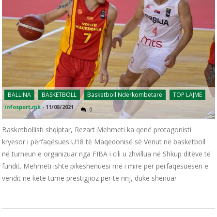
BALLINA
BASKETBOLL
Basketboll Ndërkombëtarë
TOP LAJME
infosport.mk
-
11/08/2021
0
Basketbollisti shqiptar, Rezart Mehmeti ka qenë protagonisti
kryesor i përfaqësues U18 të Maqedonisë së Veriut në basketboll
në turneun e organizuar nga FIBA i cili u zhvillua në Shkup ditëve të
fundit. Mehmeti ishte pikëshënuesi më i mirë për përfaqësuesen e
vendit në këtë turne prestigjioz për të rinj, duke shënuar