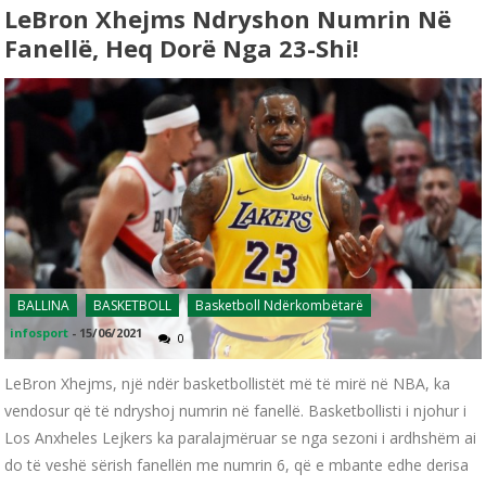
LeBron Xhejms Ndryshon Numrin Në
Fanellë, Heq Dorë Nga 23-Shi!
BALLINA
BASKETBOLL
Basketboll Ndërkombëtarë
infosport
-
15/06/2021
0
LeBron Xhejms, një ndër basketbollistët më të mirë në NBA, ka
vendosur që të ndryshoj numrin në fanellë. Basketbollisti i njohur i
Los Anxheles Lejkers ka paralajmëruar se nga sezoni i ardhshëm ai
do të veshë sërish fanellën me numrin 6, që e mbante edhe derisa