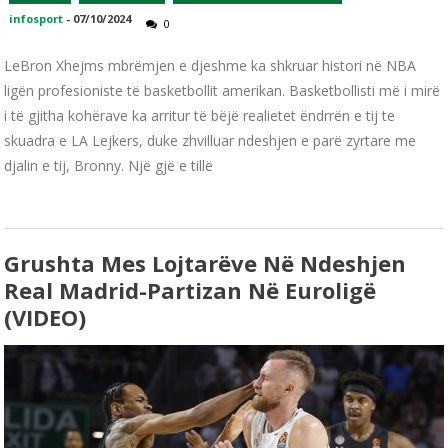
infosport
-
07/10/2024
0
LeBron Xhejms mbrëmjen e djeshme ka shkruar histori në NBA
ligën profesioniste të basketbollit amerikan. Basketbollisti më i mirë
i të gjitha kohërave ka arritur të bëjë realietet ëndrrën e tij te
skuadra e LA Lejkers, duke zhvilluar ndeshjen e parë zyrtare me
djalin e tij, Bronny. Një gjë e tillë
Grushta Mes Lojtarëve Në Ndeshjen
Real Madrid-Partizan Në Euroligë
(VIDEO)