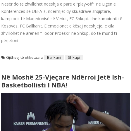
Nesër do të zhvillohet ndeshja e parë e “play-off” në Ligën e
Konferencës së UEFA-s, ndërmjet dy skuadrave shqiptare,
kampionit të Maqedonisë së Veriut, FC Shkupit dhe kampionit të
Kosovës, FC Ballkanit. E emocionet e kësaj ndeshjeje, e cila
zhvillohet në arenën “Todor Proeski” në Shkup, do të mund t’i
përjetoni
Gjithsej të etiketuara
Ballkani
Shkupi
Në Moshë 25-Vjeçare Ndërroi Jetë Ish-
Basketbollisti I NBA!