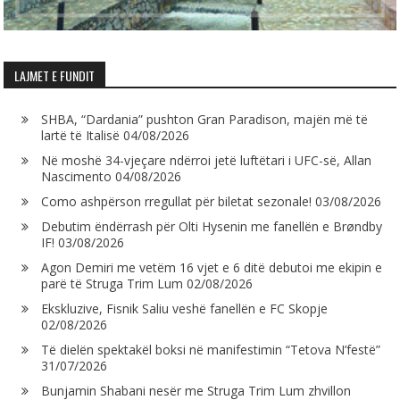
LAJMET E FUNDIT
SHBA, “Dardania” pushton Gran Paradison, majën më të
lartë të Italisë
04/08/2026
Në moshë 34-vjeçare ndërroi jetë luftëtari i UFC-së, Allan
Nascimento
04/08/2026
Como ashpërson rregullat për biletat sezonale!
03/08/2026
Debutim ëndërrash për Olti Hysenin me fanellën e Brøndby
IF!
03/08/2026
Agon Demiri me vetëm 16 vjet e 6 ditë debutoi me ekipin e
parë të Struga Trim Lum
02/08/2026
Ekskluzive, Fisnik Saliu veshë fanellën e FC Skopje
02/08/2026
Të dielën spektakël boksi në manifestimin “Tetova N’festë”
31/07/2026
Bunjamin Shabani nesër me Struga Trim Lum zhvillon