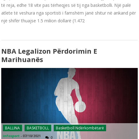
të reja, edhe 18 vite pas tërheqjes së tij nga basketbolli. Një palë
atlete të veshura nga sportisti i famshëm janë shitur në ankand për
një shifër thuajse 1.5 milion dollarë (1.472
NBA Legalizon Përdorimin E
Marihuanës
BALLINA
BASKETBOLL
Basketboll Ndërkombëtarë
infosport
-
07/10/2021
0