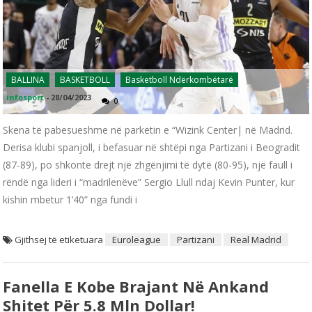
BALLINA
BASKETBOLL
Basketboll Ndërkombëtarë
infosport
-
28/04/2023
0
Skena të pabesueshme në parketin e “Wizink Center| në Madrid.
Derisa klubi spanjoll, i befasuar në shtëpi nga Partizani i Beogradit
(87-89), po shkonte drejt një zhgënjimi të dytë (80-95), një faull i
rëndë nga lideri i “madrilenëve” Sergio Llull ndaj Kevin Punter, kur
kishin mbetur 1’40” nga fundi i
Gjithsej të etiketuara
Euroleague
Partizani
Real Madrid
Fanella E Kobe Brajant Në Ankand
Shitet Për 5.8 Mln Dollar!