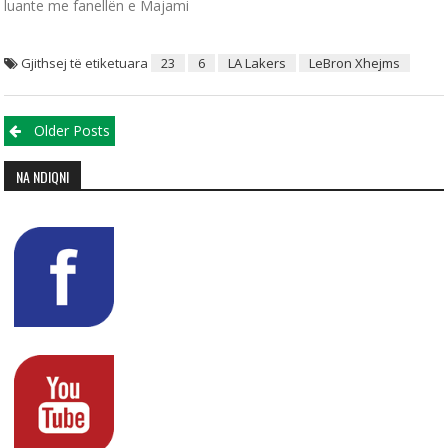
luante me fanellën e Majami
Gjithsej të etiketuara
23
6
LA Lakers
LeBron Xhejms
Posts navigation
Older Posts
NA NDIQNI