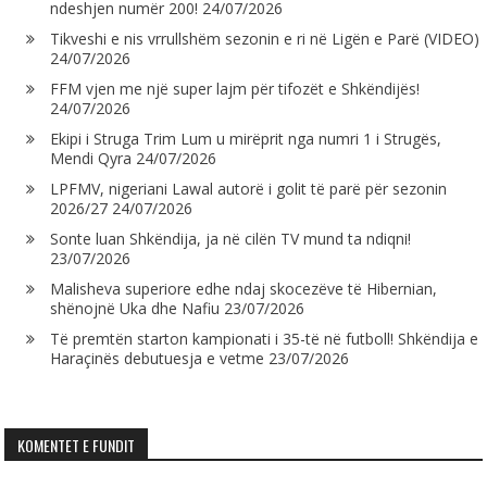
ndeshjen numër 200!
24/07/2026
Tikveshi e nis vrrullshëm sezonin e ri në Ligën e Parë (VIDEO)
24/07/2026
FFM vjen me një super lajm për tifozët e Shkëndijës!
24/07/2026
Ekipi i Struga Trim Lum u mirëprit nga numri 1 i Strugës,
Mendi Qyra
24/07/2026
LPFMV, nigeriani Lawal autorë i golit të parë për sezonin
2026/27
24/07/2026
Sonte luan Shkëndija, ja në cilën TV mund ta ndiqni!
23/07/2026
Malisheva superiore edhe ndaj skocezëve të Hibernian,
shënojnë Uka dhe Nafiu
23/07/2026
Të premtën starton kampionati i 35-të në futboll! Shkëndija e
Haraçinës debutuesja e vetme
23/07/2026
KOMENTET E FUNDIT