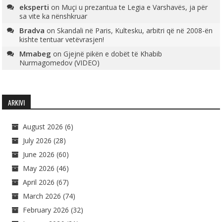
eksperti
on
Muçi u prezantua te Legia e Varshavës, ja për
sa vite ka nënshkruar
Bradva
on
Skandali në Paris, Kultesku, arbitri që në 2008-ën
kishte tentuar vetëvrasjen!
Mmabeg
on
Gjejnë pikën e dobët të Khabib
Nurmagomedov (VIDEO)
ARKIVI
August 2026
(6)
July 2026
(28)
June 2026
(60)
May 2026
(46)
April 2026
(67)
March 2026
(74)
February 2026
(32)