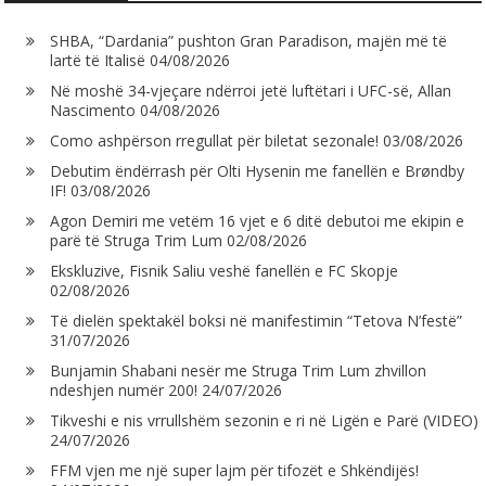
SHBA, “Dardania” pushton Gran Paradison, majën më të
lartë të Italisë
04/08/2026
Në moshë 34-vjeçare ndërroi jetë luftëtari i UFC-së, Allan
Nascimento
04/08/2026
Como ashpërson rregullat për biletat sezonale!
03/08/2026
Debutim ëndërrash për Olti Hysenin me fanellën e Brøndby
IF!
03/08/2026
Agon Demiri me vetëm 16 vjet e 6 ditë debutoi me ekipin e
parë të Struga Trim Lum
02/08/2026
Ekskluzive, Fisnik Saliu veshë fanellën e FC Skopje
02/08/2026
Të dielën spektakël boksi në manifestimin “Tetova N’festë”
31/07/2026
Bunjamin Shabani nesër me Struga Trim Lum zhvillon
ndeshjen numër 200!
24/07/2026
Tikveshi e nis vrrullshëm sezonin e ri në Ligën e Parë (VIDEO)
24/07/2026
FFM vjen me një super lajm për tifozët e Shkëndijës!