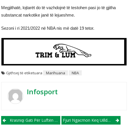
Megjithatë, lojtarët do të vazhdojnë të testohen pasi jo të gjitha
substancat narkotike janë të lejueshme.
Sezoni i ri 2021/2022 në NBA nis më datë 19 tetor.
Gjithsej të etiketuara
Marihuana
NBA
Infosport
Post navigation
Krasniqi Gati Për Luftën E Madhe Ndaj Bosel: Të Shtunën Do Të Jem Në Formën Time Më Të Mirë
Fjuri Ngacmon Keq Uillderin: Bëji Vetes Një Nder Dhe Pensionohu, Je Burrë I Ligë