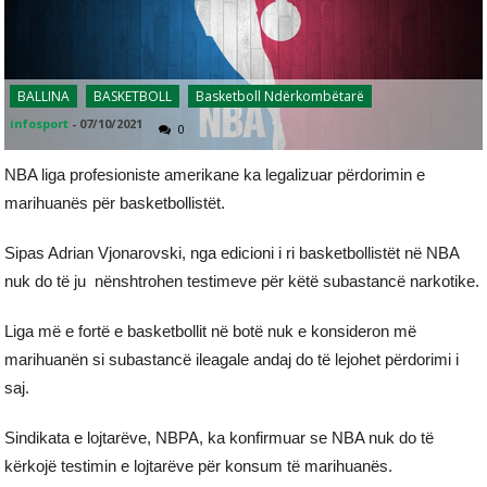
BALLINA
BASKETBOLL
Basketboll Ndërkombëtarë
infosport
-
07/10/2021
0
NBA liga profesioniste amerikane ka legalizuar përdorimin e
marihuanës për basketbollistët.
Sipas Adrian Vjonarovski, nga edicioni i ri basketbollistët në NBA
nuk do të ju nënshtrohen testimeve për këtë subastancë narkotike.
Liga më e fortë e basketbollit në botë nuk e konsideron më
marihuanën si subastancë ileagale andaj do të lejohet përdorimi i
saj.
Sindikata e lojtarëve, NBPA, ka konfirmuar se NBA nuk do të
kërkojë testimin e lojtarëve për konsum të marihuanës.