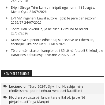
24/07/2026
Ekipi i Struga Trim Lum u mirëprit nga numri 1 i Strugës,
Mendi Qyra
24/07/2026
LPFMV, nigeriani Lawal autorë i golit të parë për sezonin
2026/27
24/07/2026
Sonte luan Shkëndija, ja në cilën TV mund ta ndiqni!
23/07/2026
Malisheva superiore edhe ndaj skocezëve të Hibernian,
shënojnë Uka dhe Nafiu
23/07/2026
Të premtën starton kampionati i 35-të në futboll! Shkëndija e
Haraçinës debutuesja e vetme
23/07/2026
KOMENTET E FUNDIT
Luciano
on
“Euro 2024”, Sylvinho: Ndeshja më e
rëndësishme, por në nëntor vendoset kualifikimi
Klodian
on
Lista përfundimtare e Italisë, ja tre “të
përjashtuarit” nga Mançini