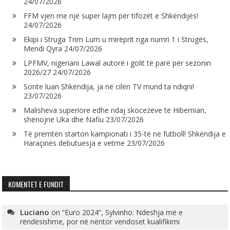
24/07/2026
FFM vjen me një super lajm për tifozët e Shkëndijës!
24/07/2026
Ekipi i Struga Trim Lum u mirëprit nga numri 1 i Strugës,
Mendi Qyra
24/07/2026
LPFMV, nigeriani Lawal autorë i golit të parë për sezonin
2026/27
24/07/2026
Sonte luan Shkëndija, ja në cilën TV mund ta ndiqni!
23/07/2026
Malisheva superiore edhe ndaj skocezëve të Hibernian,
shënojnë Uka dhe Nafiu
23/07/2026
Të premtën starton kampionati i 35-të në futboll! Shkëndija e
Haraçinës debutuesja e vetme
23/07/2026
KOMENTET E FUNDIT
Luciano
on
“Euro 2024”, Sylvinho: Ndeshja më e
rëndësishme, por në nëntor vendoset kualifikimi