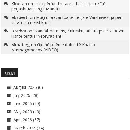
Klodian
on
Lista përfundimtare e Italisë, ja tre “të
përjashtuarit” nga Mançini
eksperti
on
Muçi u prezantua te Legia e Varshavës, ja për
sa vite ka nënshkruar
Bradva
on
Skandali në Paris, Kultesku, arbitri që në 2008-ën
kishte tentuar vetëvrasjen!
Mmabeg
on
Gjejnë pikën e dobët të Khabib
Nurmagomedov (VIDEO)
ARKIVI
August 2026
(6)
July 2026
(28)
June 2026
(60)
May 2026
(46)
April 2026
(67)
March 2026
(74)