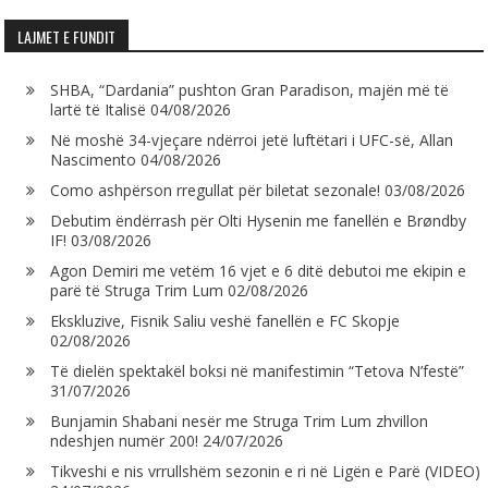
LAJMET E FUNDIT
SHBA, “Dardania” pushton Gran Paradison, majën më të
lartë të Italisë
04/08/2026
Në moshë 34-vjeçare ndërroi jetë luftëtari i UFC-së, Allan
Nascimento
04/08/2026
Como ashpërson rregullat për biletat sezonale!
03/08/2026
Debutim ëndërrash për Olti Hysenin me fanellën e Brøndby
IF!
03/08/2026
Agon Demiri me vetëm 16 vjet e 6 ditë debutoi me ekipin e
parë të Struga Trim Lum
02/08/2026
Ekskluzive, Fisnik Saliu veshë fanellën e FC Skopje
02/08/2026
Të dielën spektakël boksi në manifestimin “Tetova N’festë”
31/07/2026
Bunjamin Shabani nesër me Struga Trim Lum zhvillon
ndeshjen numër 200!
24/07/2026
Tikveshi e nis vrrullshëm sezonin e ri në Ligën e Parë (VIDEO)