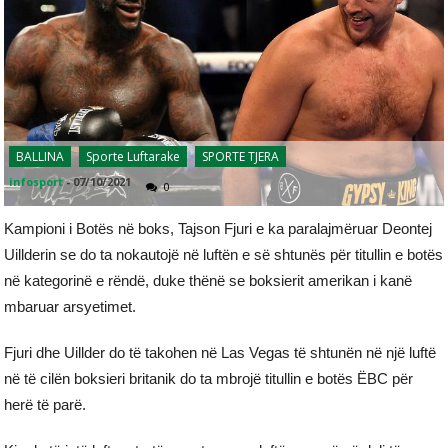
BALLINA
Sporte Luftarake
SPORTE TJERA
infosport
-
07/10/2021
0
Kampioni i Botës në boks, Tajson Fjuri e ka paralajmëruar Deontej
Uillderin se do ta nokautojë në luftën e së shtunës për titullin e botës
në kategorinë e rëndë, duke thënë se boksierit amerikan i kanë
mbaruar arsyetimet.
Fjuri dhe Uillder do të takohen në Las Vegas të shtunën në një luftë
në të cilën boksieri britanik do ta mbrojë titullin e botës ËBC për
herë të parë.