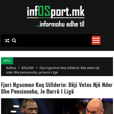
Skip to content
INFO
Ballina
>
BALLINA
>
Fjuri ngacmon keq Uillderin: Bëji vetes një
nder dhe pensionohu, je burrë i ligë
Fjuri Ngacmon Keq Uillderin: Bëji Vetes Një Nder
Dhe Pensionohu, Je Burrë I Ligë