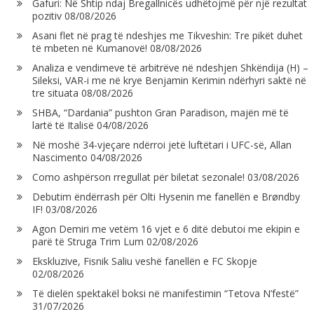
Gafuri: Në Shtip ndaj Bregallnicës udhëtojmë për një rezultat
pozitiv
08/08/2026
Asani flet në prag të ndeshjes me Tikveshin: Tre pikët duhet
të mbeten në Kumanovë!
08/08/2026
Analiza e vendimeve të arbitrëve në ndeshjen Shkëndija (H) –
Sileksi, VAR-i me në krye Benjamin Kerimin ndërhyri saktë në
tre situata
08/08/2026
SHBA, “Dardania” pushton Gran Paradison, majën më të
lartë të Italisë
04/08/2026
Në moshë 34-vjeçare ndërroi jetë luftëtari i UFC-së, Allan
Nascimento
04/08/2026
Como ashpërson rregullat për biletat sezonale!
03/08/2026
Debutim ëndërrash për Olti Hysenin me fanellën e Brøndby
IF!
03/08/2026
Agon Demiri me vetëm 16 vjet e 6 ditë debutoi me ekipin e
parë të Struga Trim Lum
02/08/2026
Ekskluzive, Fisnik Saliu veshë fanellën e FC Skopje
02/08/2026
Të dielën spektakël boksi në manifestimin “Tetova N’festë”
31/07/2026