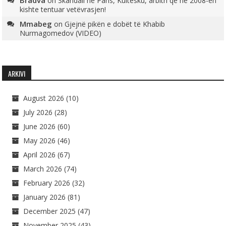
Bradva
on
Skandali në Paris, Kultesku, arbitri që në 2008-ën
kishte tentuar vetëvrasjen!
Mmabeg
on
Gjejnë pikën e dobët të Khabib
Nurmagomedov (VIDEO)
ARKIVI
August 2026
(10)
July 2026
(28)
June 2026
(60)
May 2026
(46)
April 2026
(67)
March 2026
(74)
February 2026
(32)
January 2026
(81)
December 2025
(47)
November 2025
(43)