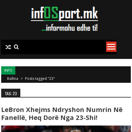
Skip to content
INFO
Ballina
>
Posts tagged "23"
TAG: 23
LeBron Xhejms Ndryshon Numrin Në
Fanellë, Heq Dorë Nga 23-Shi!