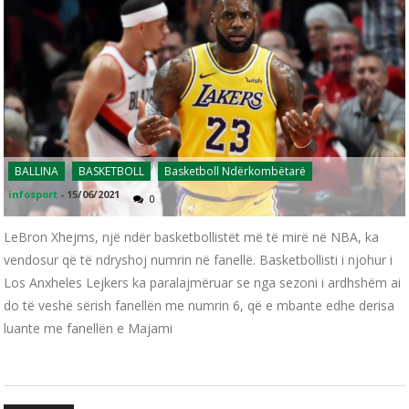
BALLINA
BASKETBOLL
Basketboll Ndërkombëtarë
infosport
-
15/06/2021
0
LeBron Xhejms, një ndër basketbollistët më të mirë në NBA, ka
vendosur që të ndryshoj numrin në fanellë. Basketbollisti i njohur i
Los Anxheles Lejkers ka paralajmëruar se nga sezoni i ardhshëm ai
do të veshë sërish fanellën me numrin 6, që e mbante edhe derisa
luante me fanellën e Majami