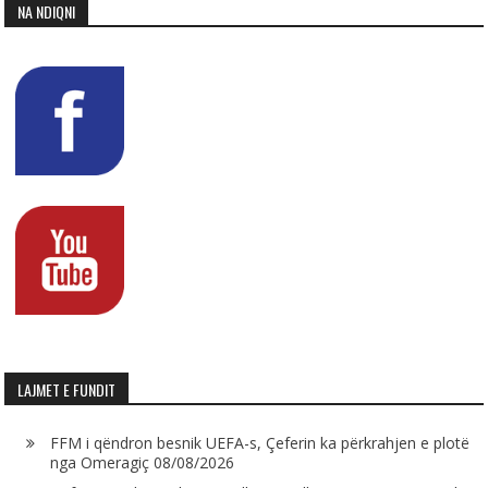
NA NDIQNI
LAJMET E FUNDIT
FFM i qëndron besnik UEFA-s, Çeferin ka përkrahjen e plotë
nga Omeragiç
08/08/2026