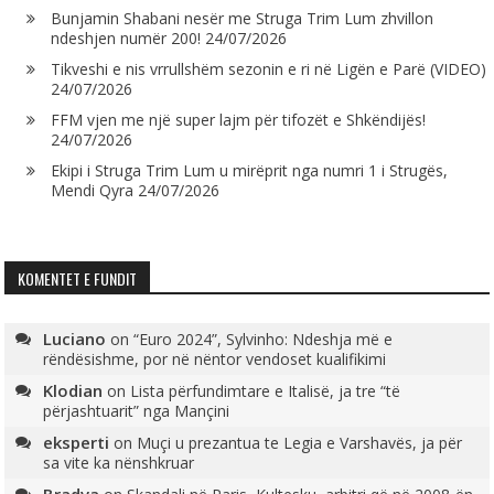
Bunjamin Shabani nesër me Struga Trim Lum zhvillon
ndeshjen numër 200!
24/07/2026
Tikveshi e nis vrrullshëm sezonin e ri në Ligën e Parë (VIDEO)
24/07/2026
FFM vjen me një super lajm për tifozët e Shkëndijës!
24/07/2026
Ekipi i Struga Trim Lum u mirëprit nga numri 1 i Strugës,
Mendi Qyra
24/07/2026
KOMENTET E FUNDIT
Luciano
on
“Euro 2024”, Sylvinho: Ndeshja më e
rëndësishme, por në nëntor vendoset kualifikimi
Klodian
on
Lista përfundimtare e Italisë, ja tre “të
përjashtuarit” nga Mançini
eksperti
on
Muçi u prezantua te Legia e Varshavës, ja për
sa vite ka nënshkruar