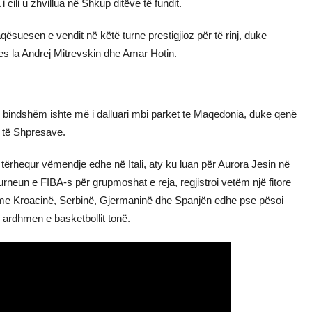
cili u zhvillua në Shkup ditëve të fundit.
ësuesen e vendit në këtë turne prestigjioz për të rinj, duke
s la Andrej Mitrevskin dhe Amar Hotin.
ai bindshëm ishte më i dalluari mbi parket te Maqedonia, duke qenë
s të Shpresave.
tërhequr vëmendje edhe në Itali, aty ku luan për Aurora Jesin në
neun e FIBA-s për grupmoshat e reja, regjistroi vetëm një fitore
a me Kroacinë, Serbinë, Gjermaninë dhe Spanjën edhe pse pësoi
ë ardhmen e basketbollit tonë.