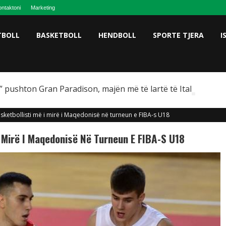
ntaktoni
Marketing
TBOLL
BASKETBOLL
HENDBOLL
SPORTE TJERA
I
 pushton Gran Paradison, majën më të lartë të Italisë
sketbollisti më i mirë i Maqedonisë në turneun e FIBA-s U18
 Mirë I Maqedonisë Në Turneun E FIBA-S U18