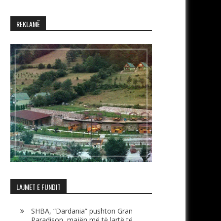
REKLAMË
LAJMET E FUNDIT
SHBA, “Dardania” pushton Gran
Paradison, majën më të lartë të