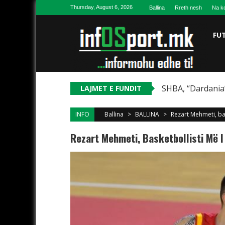
Skip to content
Thursday, August 6, 2026
Ballina
Rreth nesh
Na ko
FU
SHBA, “Dardania”
LAJMET E FUNDIT
INFO
Ballina
>
BALLINA
>
Rezart Mehmeti, ba
Rezart Mehmeti, Basketbollisti Më I