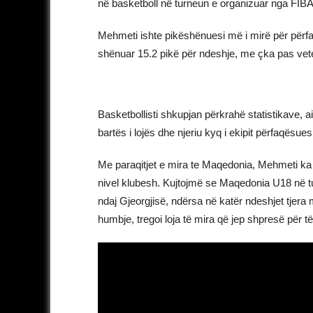
në basketboll në turneun e organizuar nga FIBA i 
Mehmeti ishte pikëshënuesi më i mirë për përfaq
shënuar 15.2 pikë për ndeshje, me çka pas vete
Basketbollisti shkupjan përkrahë statistikave, 
bartës i lojës dhe njeriu kyq i ekipit përfaqësue
Me paraqitjet e mira te Maqedonia, Mehmeti ka 
nivel klubesh. Kujtojmë se Maqedonia U18 në tur
ndaj Gjeorgjisë, ndërsa në katër ndeshjet tjer
humbje, tregoi loja të mira që jep shpresë për t