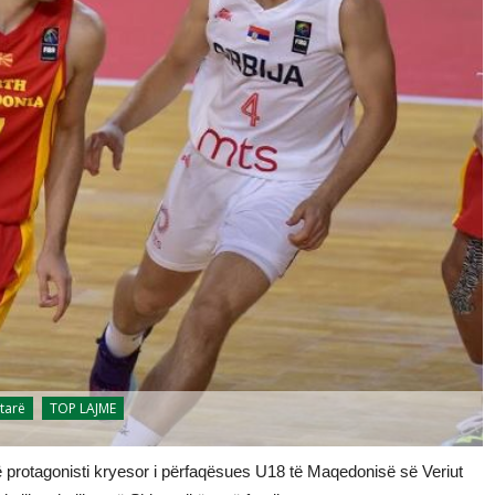
tarë
TOP LAJME
ë protagonisti kryesor i përfaqësues U18 të Maqedonisë së Veriut