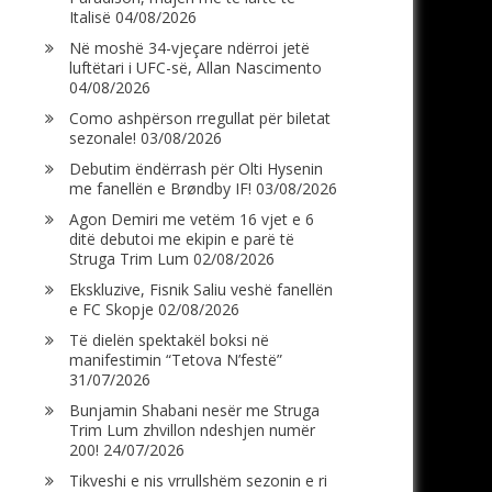
Italisë
04/08/2026
Në moshë 34-vjeçare ndërroi jetë
luftëtari i UFC-së, Allan Nascimento
04/08/2026
Como ashpërson rregullat për biletat
sezonale!
03/08/2026
Debutim ëndërrash për Olti Hysenin
me fanellën e Brøndby IF!
03/08/2026
Agon Demiri me vetëm 16 vjet e 6
ditë debutoi me ekipin e parë të
Struga Trim Lum
02/08/2026
Ekskluzive, Fisnik Saliu veshë fanellën
e FC Skopje
02/08/2026
Të dielën spektakël boksi në
manifestimin “Tetova N’festë”
31/07/2026
Bunjamin Shabani nesër me Struga
Trim Lum zhvillon ndeshjen numër
200!
24/07/2026
Tikveshi e nis vrrullshëm sezonin e ri