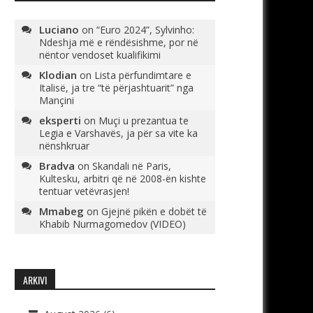
Luciano
on
“Euro 2024”, Sylvinho:
Ndeshja më e rëndësishme, por në
nëntor vendoset kualifikimi
Klodian
on
Lista përfundimtare e
Italisë, ja tre “të përjashtuarit” nga
Mançini
eksperti
on
Muçi u prezantua te
Legia e Varshavës, ja për sa vite ka
nënshkruar
Bradva
on
Skandali në Paris,
Kultesku, arbitri që në 2008-ën kishte
tentuar vetëvrasjen!
Mmabeg
on
Gjejnë pikën e dobët të
Khabib Nurmagomedov (VIDEO)
ARKIVI