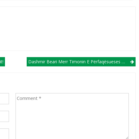
t!
Dashmir Beari Merr Timonin E Përfaqësueses U19 Të Maqedonisë