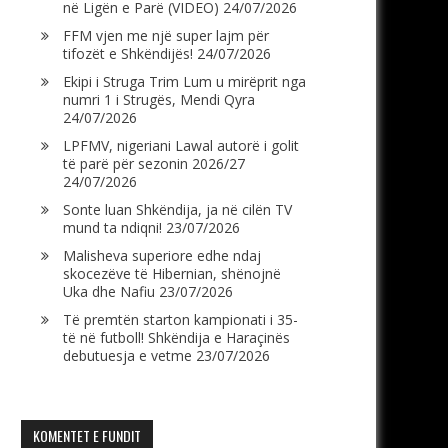
në Ligën e Parë (VIDEO)
24/07/2026
FFM vjen me një super lajm për
tifozët e Shkëndijës!
24/07/2026
Ekipi i Struga Trim Lum u mirëprit nga
numri 1 i Strugës, Mendi Qyra
24/07/2026
LPFMV, nigeriani Lawal autorë i golit
të parë për sezonin 2026/27
24/07/2026
Sonte luan Shkëndija, ja në cilën TV
mund ta ndiqni!
23/07/2026
Malisheva superiore edhe ndaj
skocezëve të Hibernian, shënojnë
Uka dhe Nafiu
23/07/2026
Të premtën starton kampionati i 35-
të në futboll! Shkëndija e Haraçinës
debutuesja e vetme
23/07/2026
KOMENTET E FUNDIT