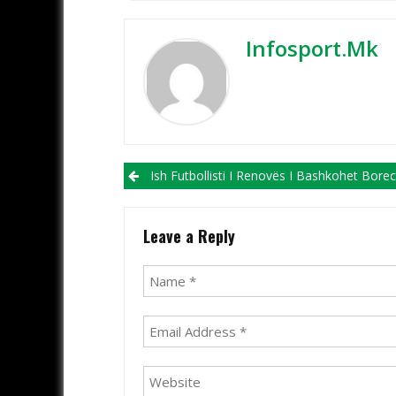
Infosport.mk
Post navigation
Ish Futbollisti I Renovës I Bashkohet Boreci
Leave a Reply