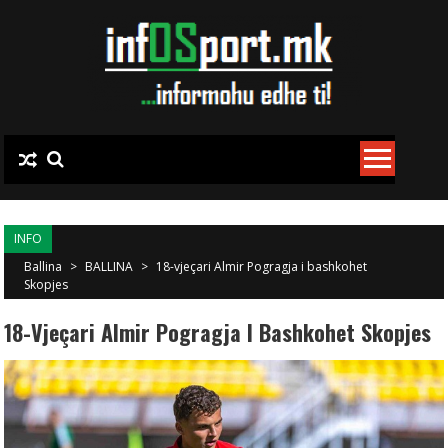
Skip to content
INFO
Ballina
>
BALLINA
>
18-vjeçari Almir Pogragja i bashkohet
Skopjes
18-Vjeçari Almir Pogragja I Bashkohet Skopjes