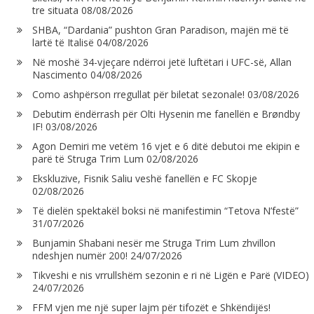
tre situata
08/08/2026
SHBA, “Dardania” pushton Gran Paradison, majën më të
lartë të Italisë
04/08/2026
Në moshë 34-vjeçare ndërroi jetë luftëtari i UFC-së, Allan
Nascimento
04/08/2026
Como ashpërson rregullat për biletat sezonale!
03/08/2026
Debutim ëndërrash për Olti Hysenin me fanellën e Brøndby
IF!
03/08/2026
Agon Demiri me vetëm 16 vjet e 6 ditë debutoi me ekipin e
parë të Struga Trim Lum
02/08/2026
Ekskluzive, Fisnik Saliu veshë fanellën e FC Skopje
02/08/2026
Të dielën spektakël boksi në manifestimin “Tetova N’festë”
31/07/2026
Bunjamin Shabani nesër me Struga Trim Lum zhvillon
ndeshjen numër 200!
24/07/2026
Tikveshi e nis vrrullshëm sezonin e ri në Ligën e Parë (VIDEO)
24/07/2026
FFM vjen me një super lajm për tifozët e Shkëndijës!