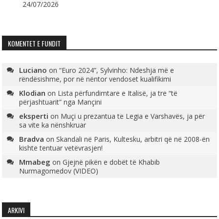
24/07/2026
KOMENTET E FUNDIT
Luciano
on
“Euro 2024”, Sylvinho: Ndeshja më e
rëndësishme, por në nëntor vendoset kualifikimi
Klodian
on
Lista përfundimtare e Italisë, ja tre “të
përjashtuarit” nga Mançini
eksperti
on
Muçi u prezantua te Legia e Varshavës, ja për
sa vite ka nënshkruar
Bradva
on
Skandali në Paris, Kultesku, arbitri që në 2008-ën
kishte tentuar vetëvrasjen!
Mmabeg
on
Gjejnë pikën e dobët të Khabib
Nurmagomedov (VIDEO)
ARKIVI