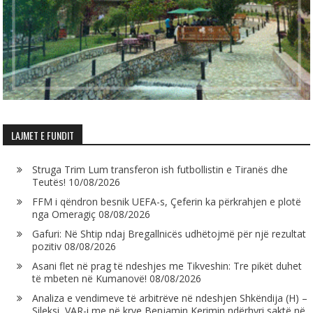
LAJMET E FUNDIT
Struga Trim Lum transferon ish futbollistin e Tiranës dhe
Teutës!
10/08/2026
FFM i qëndron besnik UEFA-s, Çeferin ka përkrahjen e plotë
nga Omeragiç
08/08/2026
Gafuri: Në Shtip ndaj Bregallnicës udhëtojmë për një rezultat
pozitiv
08/08/2026
Asani flet në prag të ndeshjes me Tikveshin: Tre pikët duhet
të mbeten në Kumanovë!
08/08/2026
Analiza e vendimeve të arbitrëve në ndeshjen Shkëndija (H) –
Sileksi, VAR-i me në krye Benjamin Kerimin ndërhyri saktë në