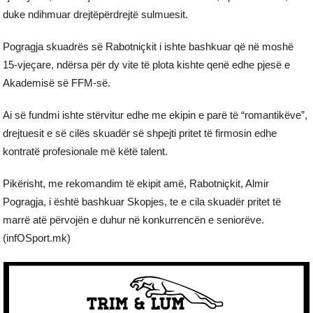
duke ndihmuar drejtëpërdrejtë sulmuesit.
Pogragja skuadrës së Rabotniçkit i ishte bashkuar që në moshë
15-vjeçare, ndërsa për dy vite të plota kishte qenë edhe pjesë e
Akademisë së FFM-së.
Ai së fundmi ishte stërvitur edhe me ekipin e parë të “romantikëve”,
drejtuesit e së cilës skuadër së shpejti pritet të firmosin edhe
kontratë profesionale më këtë talent.
Pikërisht, me rekomandim të ekipit amë, Rabotniçkit, Almir
Pogragja, i është bashkuar Skopjes, te e cila skuadër pritet të
marrë atë përvojën e duhur në konkurrencën e seniorëve.
(infOSport.mk)