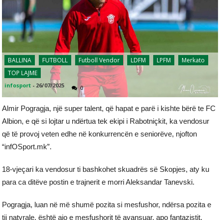
BALLINA
FUTBOLL
Futboll Vendor
LDFM
LPFM
Merkato
TOP LAJME
infosport
-
26/07/2025
0
Almir Pogragja, një super talent, që hapat e parë i kishte bërë te FC
Albion, e që si lojtar u ndërtua tek ekipi i Rabotniçkit, ka vendosur
që të provoj veten edhe në konkurrencën e seniorëve, njofton
“infOSport.mk”.
18-vjeçari ka vendosur ti bashkohet skuadrës së Skopjes, aty ku
para ca ditëve postin e trajnerit e morri Aleksandar Tanevski.
Pogragja, luan në më shumë pozita si mesfushor, ndërsa pozita e
tij natyrale, është ajo e mesfushorit të avansuar, apo fantazistit,