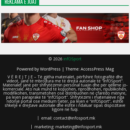
REKLAMA E JUAJ
© 2026
infOSport
Powered by
WordPress
| Theme:
AccessPress Mag
V Ë R E J T J E – Të gjitha materialet, përfshirë fotografitë dhe
videot, janë të mbrojtura me të drejta autoriale të “infOSport”.
Materialet janë për shfrytëzimin personal tuajin dhe për qëllime jo-
komerciale. Ato nuk mund të kopjohen, riprodhohen, ripublikohen,
modifikohen, transmetohen ose distribuohen në çfarëdo mënyre,
pa lejen paraprake të “infOSport”. Shfrytëzimi i materialeve nga
ndonjë portal ose medium tjetër, pa lejen e “infOSport”, është
shkelje e drejtave autoriale dhe është i ndaluar sipas dispozitave
ligjore në fuqi.
email: contact@infosport.mk
marketing: marketing@infosport.mk