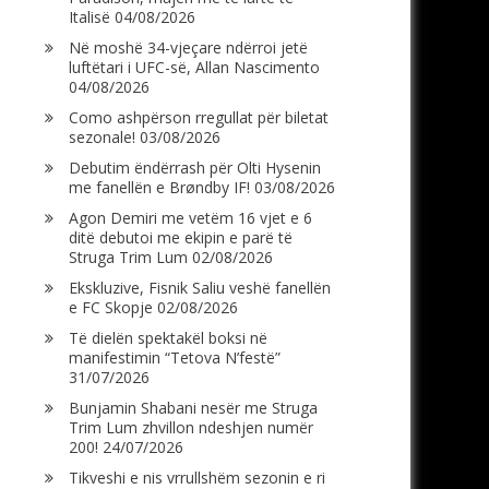
Italisë
04/08/2026
Në moshë 34-vjeçare ndërroi jetë
luftëtari i UFC-së, Allan Nascimento
04/08/2026
Como ashpërson rregullat për biletat
sezonale!
03/08/2026
Debutim ëndërrash për Olti Hysenin
me fanellën e Brøndby IF!
03/08/2026
Agon Demiri me vetëm 16 vjet e 6
ditë debutoi me ekipin e parë të
Struga Trim Lum
02/08/2026
Ekskluzive, Fisnik Saliu veshë fanellën
e FC Skopje
02/08/2026
Të dielën spektakël boksi në
manifestimin “Tetova N’festë”
31/07/2026
Bunjamin Shabani nesër me Struga
Trim Lum zhvillon ndeshjen numër
200!
24/07/2026
Tikveshi e nis vrrullshëm sezonin e ri