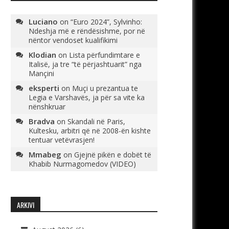
Luciano
on
“Euro 2024”, Sylvinho:
Ndeshja më e rëndësishme, por në
nëntor vendoset kualifikimi
Klodian
on
Lista përfundimtare e
Italisë, ja tre “të përjashtuarit” nga
Mançini
eksperti
on
Muçi u prezantua te
Legia e Varshavës, ja për sa vite ka
nënshkruar
Bradva
on
Skandali në Paris,
Kultesku, arbitri që në 2008-ën kishte
tentuar vetëvrasjen!
Mmabeg
on
Gjejnë pikën e dobët të
Khabib Nurmagomedov (VIDEO)
ARKIVI