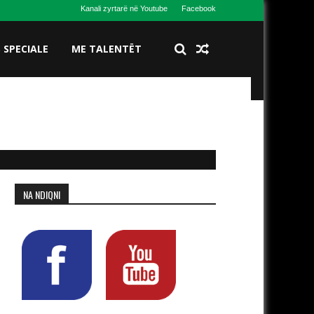
Kanali zyrtarë në Youtube
Facebook
S SPECIALE
ME TALENTËT
NA NDIQNI