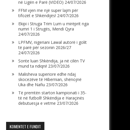
në Ligën e Parë (VIDEO)
24/07/2026
FFM vjen me një super lajm për
tifozët e Shkëndijës!
24/07/2026
Ekipi i Struga Trim Lum u mirëprit nga
numri 1 i Strugës, Mendi Qyra
24/07/2026
LPFMV, nigeriani Lawal autorë i golit
të parë për sezonin 2026/27
24/07/2026
Sonte luan Shkëndija, ja në cilën TV
mund ta ndiqni!
23/07/2026
Malisheva superiore edhe ndaj
skocezëve të Hibernian, shënojnë
Uka dhe Nafiu
23/07/2026
Të premtën starton kampionati i 35-
të në futboll! Shkëndija e Haraçinës
debutuesja e vetme
23/07/2026
KOMENTET E FUNDIT