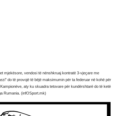
met mjekësore, vendosi të nënshkruaj kontratë 3-vjeçare me
ezi” do të provojë të bëjë maksimumin për ta federuar në kohë për
së Kampionëve, aty ku skuadra tetovare për kundërshtarë do të ketë
ga Rumania. (infOSport.mk)