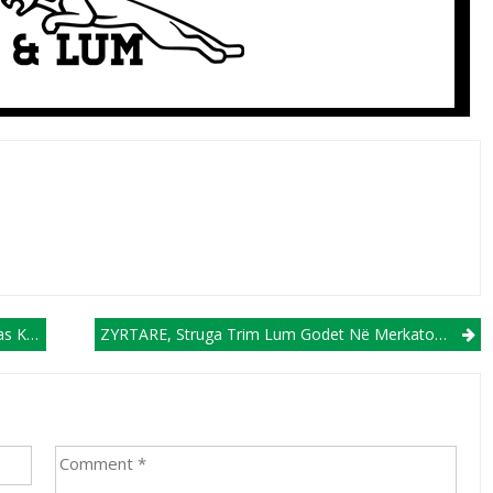
mpionëve
ZYRTARE, Struga Trim Lum Godet Në Merkato, Prezanton Mbrojtësin Grek, Mazoulouxis