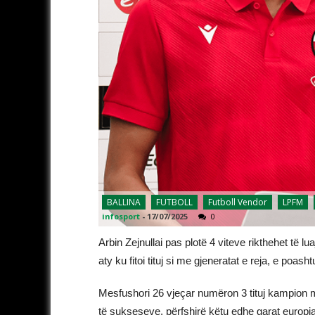
BALLINA
FUTBOLL
Futboll Vendor
LPFM
infosport
-
17/07/2025
0
Arbin Zejnullai pas plotë 4 viteve rikthehet të lu
aty ku fitoi tituj si me gjeneratat e reja, e poas
Mesfushori 26 vjeçar numëron 3 tituj kampion me
të sukseseve, përfshirë këtu edhe garat europi