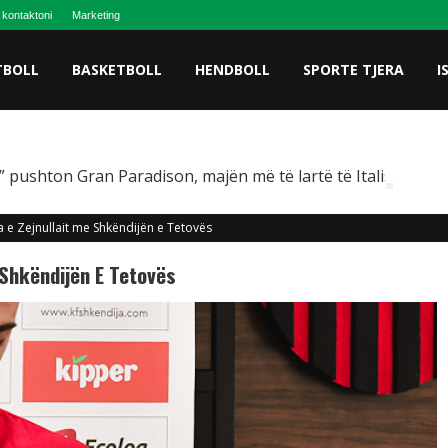
 kontaktoni
Marketing
TBOLL
BASKETBOLL
HENDBOLL
SPORTE TJERA
I
 pushton Gran Paradison, majën më të lartë të Italisë
a e Zejnullait me Shkëndijën e Tetovës
 Shkëndijën E Tetovës