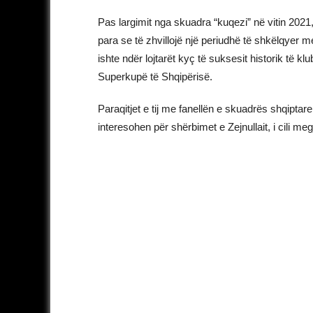
Pas largimit nga skuadra “kuqezi” në vitin 202
para se të zhvillojë një periudhë të shkëlqyer me
ishte ndër lojtarët kyç të suksesit historik të k
Superkupë të Shqipërisë.
Paraqitjet e tij me fanellën e skuadrës shqipta
interesohen për shërbimet e Zejnullait, i cili me