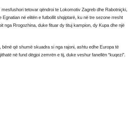
1, mesfushori tetovar qëndroi te Lokomotiv Zagreb dhe Rabotniçki,
 Egnatian në elitën e futbollit shqiptarë, ku në tre sezone rresht
lubit nga Rrogozhina, duke fituar dy tituj kampion, dy Kupa dhe një
re, bënë që shumë skuadra si nga rajoni, ashtu edhe Europa të
gjithatë në fund dëgjoi zemrën e tij, duke veshur fanellën “kuqezi”.