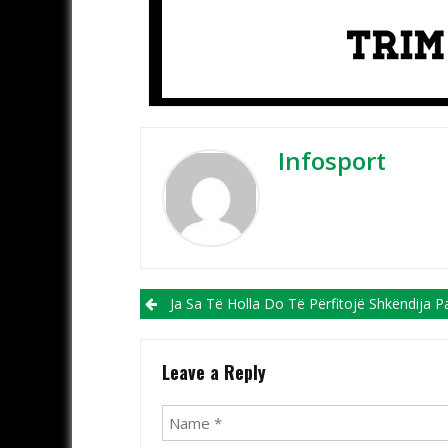
Infosport
Post navigation
Ja Sa Të Holla Do Të Përfitojë Shkëndija Pas Kalimit Në Raundin E Dytë Të Ligës Së Ka
Leave a Reply