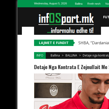
Skip to content
Wednesday, August 5, 2026
Ballina
Rreth nesh
Na
FU
SHBA, “Dardania”
LAJMET E FUNDIT
INFO
Ballina
>
BALLINA
>
Detaje nga kontrat
Detaje Nga Kontrata E Zejnullait Me