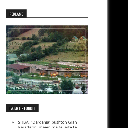
REKLAMË
LAJMET E FUNDIT
SHBA, “Dardania” pushton Gran
Paradison, majën më të lartë të