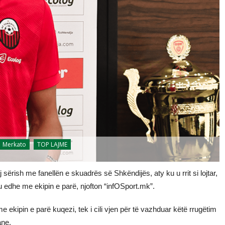
Merkato
TOP LAJME
aj sërish me fanellën e skuadrës së Shkëndijës, aty ku u rrit si lojtar,
htu edhe me ekipin e parë, njofton “infOSport.mk”.
 ekipin e parë kuqezi, tek i cili vjen për të vazhduar këtë rrugëtim
ane.