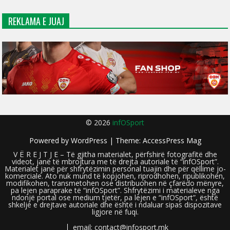
REKLAMA E JUAJ
© 2026
infOSport
Powered by
WordPress
| Theme:
AccessPress Mag
V Ë R E J T J E – Të gjitha materialet, përfshirë fotografitë dhe
videot, janë të mbrojtura me të drejta autoriale të “infOSport”.
Materialet janë për shfrytëzimin personal tuajin dhe për qëllime jo-
komerciale. Ato nuk mund të kopjohen, riprodhohen, ripublikohen,
modifikohen, transmetohen ose distribuohen në çfarëdo mënyre,
pa lejen paraprake të “infOSport”. Shfrytëzimi i materialeve nga
ndonjë portal ose medium tjetër, pa lejen e “infOSport”, është
shkelje e drejtave autoriale dhe është i ndaluar sipas dispozitave
ligjore në fuqi.
email: contact@infosport.mk