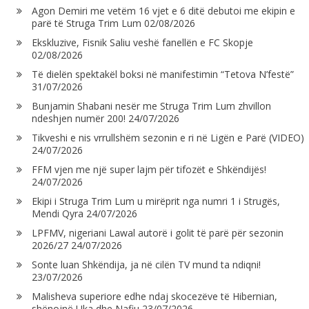
Agon Demiri me vetëm 16 vjet e 6 ditë debutoi me ekipin e
parë të Struga Trim Lum
02/08/2026
Ekskluzive, Fisnik Saliu veshë fanellën e FC Skopje
02/08/2026
Të dielën spektakël boksi në manifestimin “Tetova N’festë”
31/07/2026
Bunjamin Shabani nesër me Struga Trim Lum zhvillon
ndeshjen numër 200!
24/07/2026
Tikveshi e nis vrrullshëm sezonin e ri në Ligën e Parë (VIDEO)
24/07/2026
FFM vjen me një super lajm për tifozët e Shkëndijës!
24/07/2026
Ekipi i Struga Trim Lum u mirëprit nga numri 1 i Strugës,
Mendi Qyra
24/07/2026
LPFMV, nigeriani Lawal autorë i golit të parë për sezonin
2026/27
24/07/2026
Sonte luan Shkëndija, ja në cilën TV mund ta ndiqni!
23/07/2026
Malisheva superiore edhe ndaj skocezëve të Hibernian,
shënojnë Uka dhe Nafiu
23/07/2026