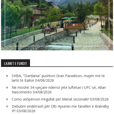
LAJMET E FUNDIT
SHBA, “Dardania” pushton Gran Paradison, majën më të
lartë të Italisë
04/08/2026
Në moshë 34-vjeçare ndërroi jetë luftëtari i UFC-së, Allan
Nascimento
04/08/2026
Como ashpërson rregullat për biletat sezonale!
03/08/2026
Debutim ëndërrash për Olti Hysenin me fanellën e Brøndby
IF!
03/08/2026