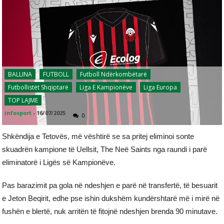
BALLINA
FUTBOLL
Futboll Ndërkombëtarë
Futbollistët Shqiptarë
Liga E Kampionëve
Liga Europa
TOP LAJME
infosport
-
16/07/2025
0
Shkëndija e Tetovës, më vështirë se sa pritej eliminoi sonte
skuadrën kampione të Uellsit, The Neë Saints nga raundi i parë
eliminatorë i Ligës së Kampionëve.
Pas barazimit pa gola në ndeshjen e parë në transfertë, të besuarit
e Jeton Beqirit, edhe pse ishin dukshëm kundërshtarë më i mirë në
fushën e blertë, nuk arritën të fitojnë ndeshjen brenda 90 minutave.