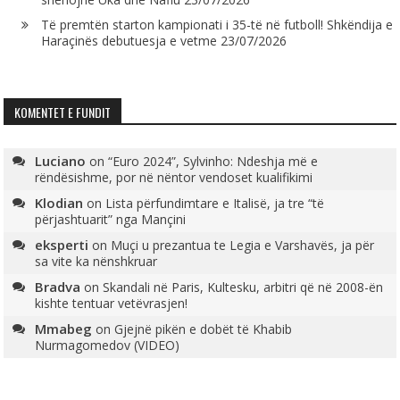
Të premtën starton kampionati i 35-të në futboll! Shkëndija e
Haraçinës debutuesja e vetme
23/07/2026
KOMENTET E FUNDIT
Luciano
on
“Euro 2024”, Sylvinho: Ndeshja më e
rëndësishme, por në nëntor vendoset kualifikimi
Klodian
on
Lista përfundimtare e Italisë, ja tre “të
përjashtuarit” nga Mançini
eksperti
on
Muçi u prezantua te Legia e Varshavës, ja për
sa vite ka nënshkruar
Bradva
on
Skandali në Paris, Kultesku, arbitri që në 2008-ën
kishte tentuar vetëvrasjen!
Mmabeg
on
Gjejnë pikën e dobët të Khabib
Nurmagomedov (VIDEO)