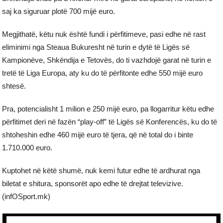
saj ka siguruar plotë 700 mijë euro.
Megjithatë, këtu nuk është fundi i përfitimeve, pasi edhe në rast
eliminimi nga Steaua Bukuresht në turin e dytë të Ligës së
Kampionëve, Shkëndija e Tetovës, do ti vazhdojë garat në turin e
tretë të Liga Europa, aty ku do të përfitonte edhe 550 mijë euro
shtesë.
Pra, potencialisht 1 milion e 250 mijë euro, pa llogarritur këtu edhe
përfitimet deri në fazën “play-off” të Ligës së Konferencës, ku do të
shtoheshin edhe 460 mijë euro të tjera, që në total do i binte
1.710.000 euro.
Kuptohet në këtë shumë, nuk kemi futur edhe të ardhurat nga
biletat e shitura, sponsorët apo edhe të drejtat televizive.
(infOSport.mk)