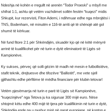
Ndeshja në kohën e rregullt në arenën “Todor Proeski” u mbyll me
shifrat 1:1, ashtu që vetëm vazhdimet sollën festën “kuqezi” midis
Shkupit, kur rezervisti, Fiton Ademi, i ndihmuar edhe nga mbrojtësi i
TNS, Bodenham, në minutën e 116-të arriti që të shënojë atë gol
shumë të kërkuar.
Në fund fitore 2:1 për Shkëndijën, skuadër kjo që në këtë mënyrë
arrinë të kualifikohet për në turin e dytë eliminatorë të Ligës së
Kampionëve.
Ky sukses, përveç që solli gëzim të madh në mesin e futbollistëve,
stafit teknik, drejtuesve dhe tifozëve “Ballistët”, me vete sjell
gjithashtu edhe përfitime të mëdha financiare për klubin tetovar!
Vetëm pjesëmarrja në turin e parë të Ligës së Kampionëve,
“kuqezinjëve” nga Tetova ju ka siguruar 300 mijë euro. Nëse
shtojmë këtu edhe 400 mijë të tjera për kualifikimin në turin e dytë,
Shkëndija ende pa u nxehur mirë në garat europiane, në konton e