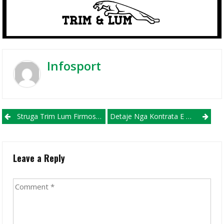
Infosport
Post navigation
Struga Trim Lum Firmos Me Mbrojtësin Shqiptarë Të Winterthur
Detaje Nga Kontrata E Zejnullait Me Shkëndijën E Tetovës
Leave a Reply