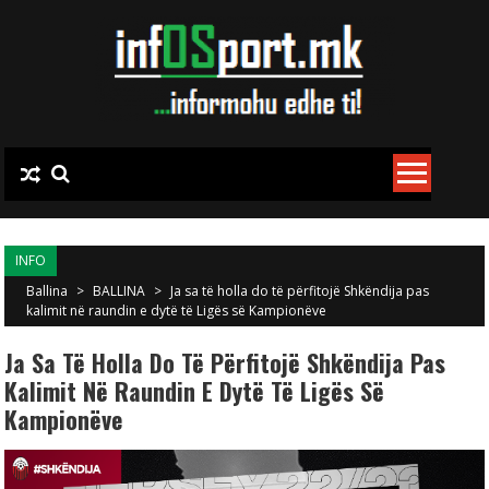
Skip to content
INFO
Ballina
>
BALLINA
>
Ja sa të holla do të përfitojë Shkëndija pas
kalimit në raundin e dytë të Ligës së Kampionëve
Ja Sa Të Holla Do Të Përfitojë Shkëndija Pas
Kalimit Në Raundin E Dytë Të Ligës Së
Kampionëve