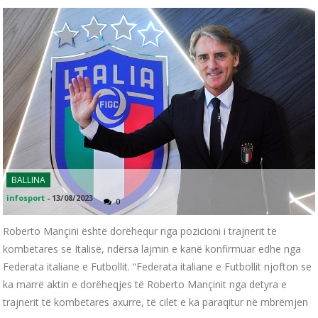
BALLINA
infosport
-
13/08/2023
0
Roberto Mançini është dorëhequr nga pozicioni i trajnerit të
kombëtares së Italisë, ndërsa lajmin e kanë konfirmuar edhe nga
Federata italiane e Futbollit. “Federata italiane e Futbollit njofton se
ka marrë aktin e dorëheqjes të Roberto Mançinit nga detyra e
trajnerit të kombëtares axurre, të cilët e ka paraqitur në mbrëmjen