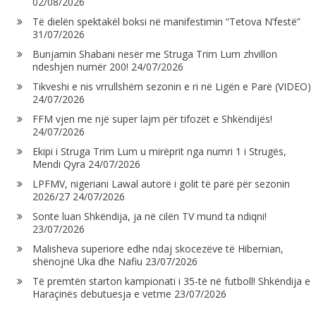
02/08/2026
Të dielën spektakël boksi në manifestimin “Tetova N’festë”
31/07/2026
Bunjamin Shabani nesër me Struga Trim Lum zhvillon
ndeshjen numër 200!
24/07/2026
Tikveshi e nis vrrullshëm sezonin e ri në Ligën e Parë (VIDEO)
24/07/2026
FFM vjen me një super lajm për tifozët e Shkëndijës!
24/07/2026
Ekipi i Struga Trim Lum u mirëprit nga numri 1 i Strugës,
Mendi Qyra
24/07/2026
LPFMV, nigeriani Lawal autorë i golit të parë për sezonin
2026/27
24/07/2026
Sonte luan Shkëndija, ja në cilën TV mund ta ndiqni!
23/07/2026
Malisheva superiore edhe ndaj skocezëve të Hibernian,
shënojnë Uka dhe Nafiu
23/07/2026
Të premtën starton kampionati i 35-të në futboll! Shkëndija e
Haraçinës debutuesja e vetme
23/07/2026