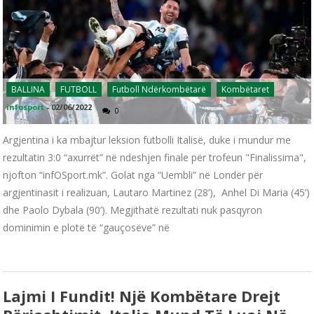
BALLINA
FUTBOLL
Futboll Ndërkombëtarë
Kombëtaret
infosport
-
02/06/2022
0
Argjentina i ka mbajtur leksion futbolli Italisë, duke i mundur me
rezultatin 3:0 “axurrët” në ndeshjen finale për trofeun "Finalissima",
njofton “infOSport.mk”. Golat nga “Uembli” në Londër për
argjentinasit i realizuan, Lautaro Martinez (28’), Anhel Di Maria (45’)
dhe Paolo Dybala (90’). Megjithatë rezultati nuk pasqyron
dominimin e plotë të “gauçosëve” në
Lajmi I Fundit! Një Kombëtare Drejt