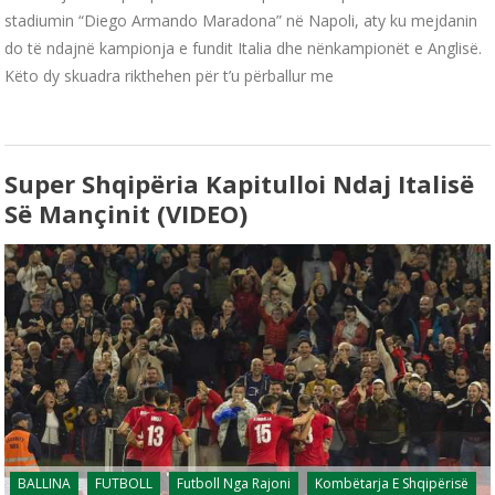
stadiumin “Diego Armando Maradona” në Napoli, aty ku mejdanin
do të ndajnë kampionja e fundit Italia dhe nënkampionët e Anglisë.
Këto dy skuadra rikthehen për t’u përballur me
Super Shqipëria Kapitulloi Ndaj Italisë
Së Mançinit (VIDEO)
BALLINA
FUTBOLL
Futboll Nga Rajoni
Kombëtarja E Shqipërisë