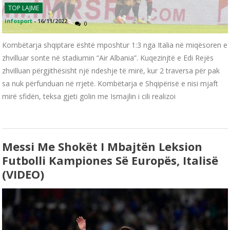
TOP LAJME
infosport
-
16/11/2022
0
Kombëtarja shqiptare është mposhtur 1:3 nga Italia në miqësoren e
zhvilluar sonte në stadiumin “Air Albania”. Kuqezinjtë e Edi Rejës
zhvilluan përgjithësisht një ndeshje të mirë, kur 2 traversa për pak
sa nuk përfunduan në rrjetë. Kombëtarja e Shqipërisë e nisi mjaft
mirë sfidën, teksa gjeti golin me Ismajlin i cili realizoi
Messi Me Shokët I Mbajtën Leksion
Futbolli Kampiones Së Europës, Italisë
(VIDEO)