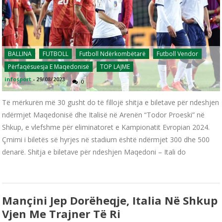
BALLINA
FUTBOLL
Futboll Ndërkombëtarë
Futboll Vendor
Përfaqësuesja E Maqedonisë
TOP LAJME
infosport
-
29/08/2023
0
Të mërkurën më 30 gusht do të fillojë shitja e biletave për ndeshjen
ndërmjet Maqedonisë dhe Italisë në Arenën “Todor Proeski” në
Shkup, e vlefshme për eliminatoret e Kampionatit Evropian 2024.
Çmimi i biletës së hyrjes në stadium është ndërmjet 300 dhe 500
denarë. Shitja e biletave për ndeshjen Maqedoni – Itali do
Mançini Jep Dorëheqje, Italia Në Shkup
Vjen Me Trajner Të Ri