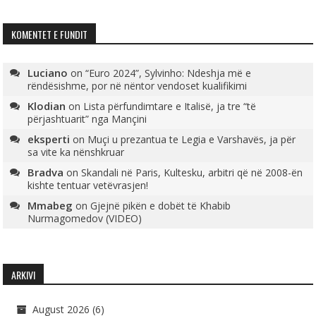
KOMENTET E FUNDIT
Luciano
on
“Euro 2024”, Sylvinho: Ndeshja më e
rëndësishme, por në nëntor vendoset kualifikimi
Klodian
on
Lista përfundimtare e Italisë, ja tre “të
përjashtuarit” nga Mançini
eksperti
on
Muçi u prezantua te Legia e Varshavës, ja për
sa vite ka nënshkruar
Bradva
on
Skandali në Paris, Kultesku, arbitri që në 2008-ën
kishte tentuar vetëvrasjen!
Mmabeg
on
Gjejnë pikën e dobët të Khabib
Nurmagomedov (VIDEO)
ARKIVI
August 2026
(6)