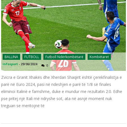
BALLINA
FUTBOLL
Futboll Ndërkombëtarë
Kombëtaret
infosport
-
29/06/2024
0
Zvicra e Granit Xhakës dhe Xherdan Shaqirit është çerekfinalistja e
parë në Euro 2024, pasi në ndeshjen e parë të 1/8 së finales
eliminoi Italinë e famshme, duke e mundur me rezultatin 2:0. Edhe
pse pritej një Itali më ndryshe sot, ata në asnjë moment nuk
treguan se meritojnë të