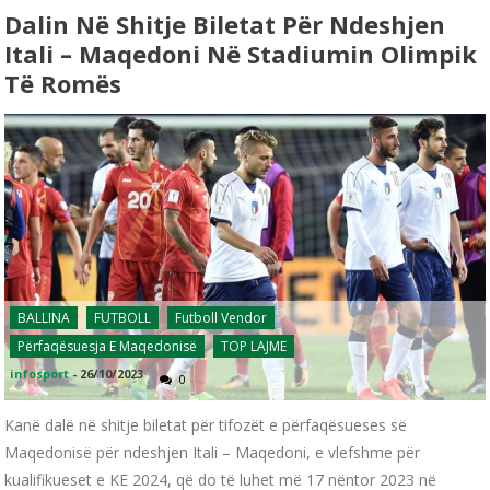
Dalin Në Shitje Biletat Për Ndeshjen
Itali – Maqedoni Në Stadiumin Olimpik
Të Romës
BALLINA
FUTBOLL
Futboll Vendor
Përfaqësuesja E Maqedonisë
TOP LAJME
infosport
-
26/10/2023
0
Kanë dalë në shitje biletat për tifozët e përfaqësueses së
Maqedonisë për ndeshjen Itali – Maqedoni, e vlefshme për
kualifikueset e KE 2024, që do të luhet më 17 nëntor 2023 në