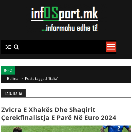
Skip to content
INFO
Ballina
>
Posts tagged "Italia"
TAG: ITALIA
Zvicra E Xhakës Dhe Shaqirit
Çerekfinalistja E Parë Në Euro 2024