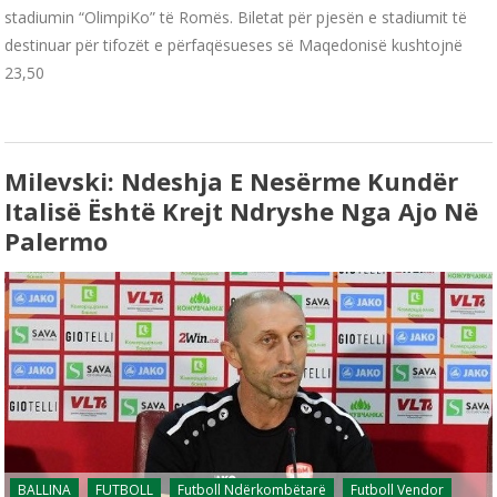
stadiumin “OlimpiKo” të Romës. Biletat për pjesën e stadiumit të
destinuar për tifozët e përfaqësueses së Maqedonisë kushtojnë
23,50
Milevski: Ndeshja E Nesërme Kundër
Italisë Është Krejt Ndryshe Nga Ajo Në
Palermo
BALLINA
FUTBOLL
Futboll Ndërkombëtarë
Futboll Vendor