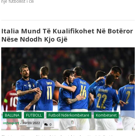
një futbollist i cili
Italia Mund Të Kualifikohet Në Botëror
Nëse Ndodh Kjo Gjë
BALLINA
FUTBOLL
Futboll Ndërkombëtarë
Kombëtaret
infosport
-
30/03/2022
0