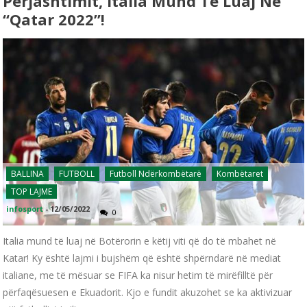
Përjashtimit, Italia Mund Të Luaj Në
“Qatar 2022”!
BALLINA
FUTBOLL
Futboll Ndërkombëtarë
Kombëtaret
TOP LAJME
infosport
-
12/05/2022
0
Italia mund të luaj në Botërorin e këtij viti që do të mbahet në
Katar! Ky është lajmi i bujshëm që është shpërndarë në mediat
italiane, me të mësuar se FIFA ka nisur hetim të mirëfilltë për
përfaqësuesen e Ekuadorit. Kjo e fundit akuzohet se ka aktivizuar