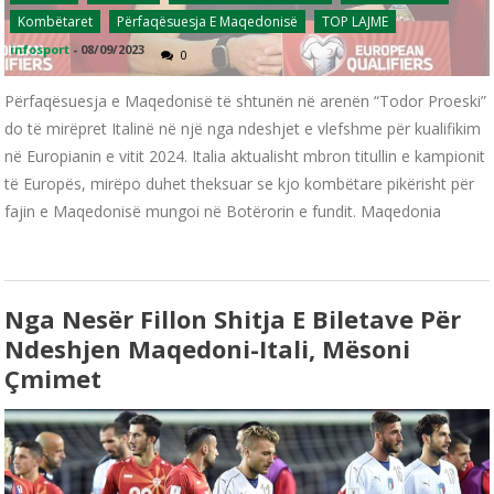
Kombëtaret
Përfaqësuesja E Maqedonisë
TOP LAJME
infosport
-
08/09/2023
0
Përfaqësuesja e Maqedonisë të shtunën në arenën “Todor Proeski”
do të mirëpret Italinë në një nga ndeshjet e vlefshme për kualifikim
në Europianin e vitit 2024. Italia aktualisht mbron titullin e kampionit
të Europës, mirëpo duhet theksuar se kjo kombëtare pikërisht për
fajin e Maqedonisë mungoi në Botërorin e fundit. Maqedonia
Nga Nesër Fillon Shitja E Biletave Për
Ndeshjen Maqedoni-Itali, Mësoni
Çmimet