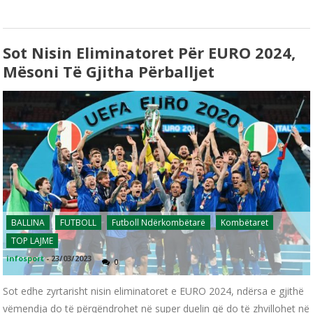
Sot Nisin Eliminatoret Për EURO 2024,
Mësoni Të Gjitha Përballjet
BALLINA
FUTBOLL
Futboll Ndërkombëtarë
Kombëtaret
TOP LAJME
infosport
-
23/03/2023
0
Sot edhe zyrtarisht nisin eliminatoret e EURO 2024, ndërsa e gjithë
vëmendja do të përqëndrohet në super duelin që do të zhvillohet në