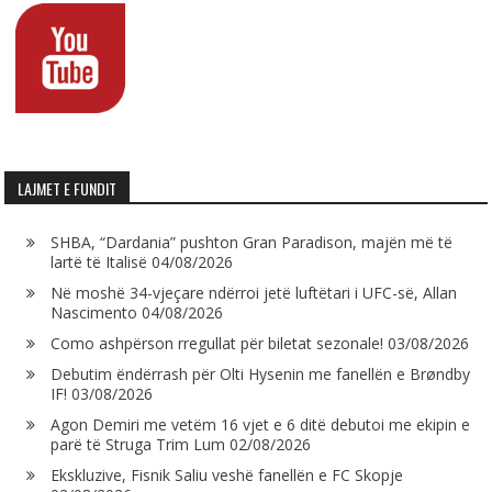
LAJMET E FUNDIT
SHBA, “Dardania” pushton Gran Paradison, majën më të
lartë të Italisë
04/08/2026
Në moshë 34-vjeçare ndërroi jetë luftëtari i UFC-së, Allan
Nascimento
04/08/2026
Como ashpërson rregullat për biletat sezonale!
03/08/2026
Debutim ëndërrash për Olti Hysenin me fanellën e Brøndby
IF!
03/08/2026
Agon Demiri me vetëm 16 vjet e 6 ditë debutoi me ekipin e
parë të Struga Trim Lum
02/08/2026
Ekskluzive, Fisnik Saliu veshë fanellën e FC Skopje