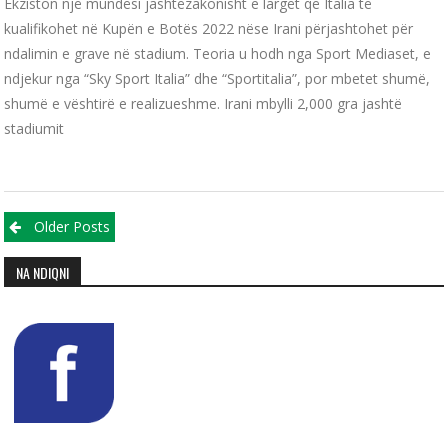
Ekziston një mundësi jashtëzakonisht e largët që Italia të
kualifikohet në Kupën e Botës 2022 nëse Irani përjashtohet për
ndalimin e grave në stadium. Teoria u hodh nga Sport Mediaset, e
ndjekur nga “Sky Sport Italia” dhe “Sportitalia”, por mbetet shumë,
shumë e vështirë e realizueshme. Irani mbylli 2,000 gra jashtë
stadiumit
Posts navigation
Older Posts
NA NDIQNI