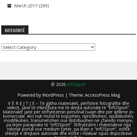
March 2017
(299)
KATEGORITË
Kategoritë
© 2026
infOSport
Powered by
WordPress
| Theme:
AccessPress Mag
V Ë R E J T J E – Të gjitha materialet, përfshirë fotografitë dhe
videot, janë të mbrojtura me të drejta autoriale të “infOSport”.
Materialet janë për shfrytëzimin personal tuajin dhe për qëllime jo-
komerciale. Ato nuk mund të kopjohen, riprodhohen, ripublikohen,
modifikohen, transmetohen ose distribuohen në çfarëdo mënyre,
pa lejen paraprake të “infOSport”. Shfrytëzimi i materialeve nga
ndonjë portal ose medium tjetër, pa lejen e “infOSport”, është
shkelje e drejtave autoriale dhe është i ndaluar sipas dispozitave