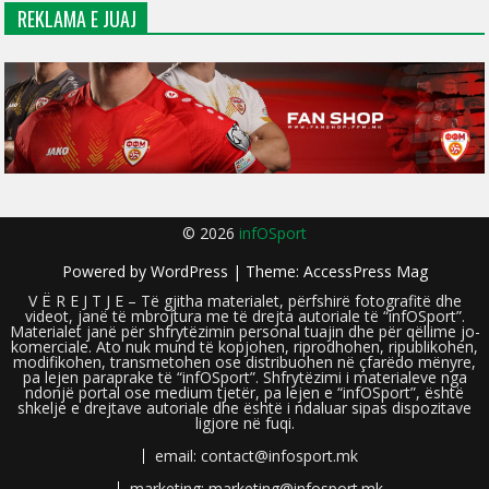
REKLAMA E JUAJ
© 2026
infOSport
Powered by
WordPress
| Theme:
AccessPress Mag
V Ë R E J T J E – Të gjitha materialet, përfshirë fotografitë dhe
videot, janë të mbrojtura me të drejta autoriale të “infOSport”.
Materialet janë për shfrytëzimin personal tuajin dhe për qëllime jo-
komerciale. Ato nuk mund të kopjohen, riprodhohen, ripublikohen,
modifikohen, transmetohen ose distribuohen në çfarëdo mënyre,
pa lejen paraprake të “infOSport”. Shfrytëzimi i materialeve nga
ndonjë portal ose medium tjetër, pa lejen e “infOSport”, është
shkelje e drejtave autoriale dhe është i ndaluar sipas dispozitave
ligjore në fuqi.
email: contact@infosport.mk
marketing: marketing@infosport.mk