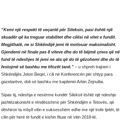
“Kemi një respekt të veçantë për Sileksin, pasi është një
skuadër që ka treguar stabilitet dhe cilësi në vitet e fundit.
Megjithatë, ne si Shkëndijë jemi të motivuar maksimalisht.
Gjendemi në finale pas 8 viteve dhe do të bëjmë çmos që në
fund të ndeshjes të jemi ne ata që do të gëzohemi dhe do të
festojmë së bashku me tifozët tanë.”
– u shpreh trajneri i
Shkëndijës Jeton Beqiri, i cili në Konferencën për shtyp para
gazetarëve, doli së bashku me kapitenin Arbin Zejnullai.
Sipas tij, ndeshja e nesërme kundër Sileksit është një ndeshje
jashtëzakonisht e rëndësishme për Shkëndijën e Tetovës, që
dëshiron ta mbyll vitin e suksesshëm edhe me një trofe tjetër, të
cilin për herë të fundit e kishin fituar në vitin 2018-të.