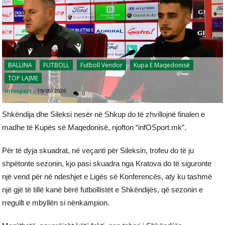
BALLINA
FUTBOLL
Futboll Vendor
Kupa E Maqedonisë
TOP LAJME
infosport
-
19/05/2026
0
Shkëndija dhe Sileksi nesër në Shkup do të zhvillojnë finalen e
madhe të Kupës së Maqedonisë, njofton “infOSport.mk”.
Për të dyja skuadrat, në veçanti për Sileksin, trofeu do të ju
shpëtonte sezonin, kjo pasi skuadra nga Kratova do të siguronte
një vend për në ndeshjet e Ligës së Konferencës, aty ku tashmë
një gjë të tillë kanë bërë futbollistët e Shkëndijës, që sezonin e
rregullt e mbyllën si nënkampion.