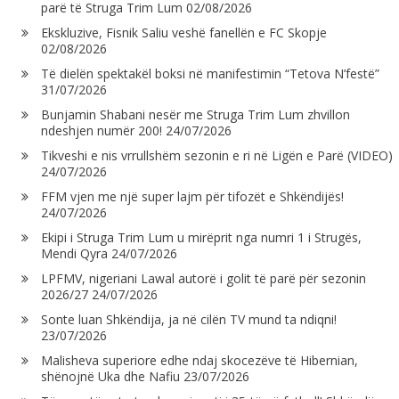
parë të Struga Trim Lum
02/08/2026
Ekskluzive, Fisnik Saliu veshë fanellën e FC Skopje
02/08/2026
Të dielën spektakël boksi në manifestimin “Tetova N’festë”
31/07/2026
Bunjamin Shabani nesër me Struga Trim Lum zhvillon
ndeshjen numër 200!
24/07/2026
Tikveshi e nis vrrullshëm sezonin e ri në Ligën e Parë (VIDEO)
24/07/2026
FFM vjen me një super lajm për tifozët e Shkëndijës!
24/07/2026
Ekipi i Struga Trim Lum u mirëprit nga numri 1 i Strugës,
Mendi Qyra
24/07/2026
LPFMV, nigeriani Lawal autorë i golit të parë për sezonin
2026/27
24/07/2026
Sonte luan Shkëndija, ja në cilën TV mund ta ndiqni!
23/07/2026
Malisheva superiore edhe ndaj skocezëve të Hibernian,
shënojnë Uka dhe Nafiu
23/07/2026