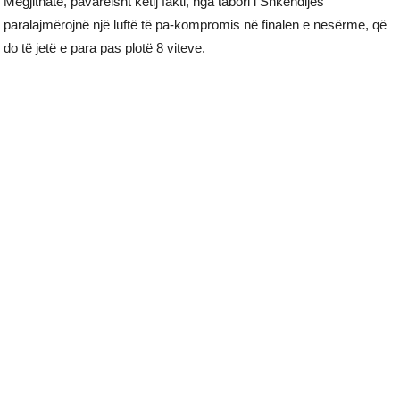
Megjithatë, pavarëisht këtij fakti, nga tabori i Shkëndijës
paralajmërojnë një luftë të pa-kompromis në finalen e nesërme, që
do të jetë e para pas plotë 8 viteve.