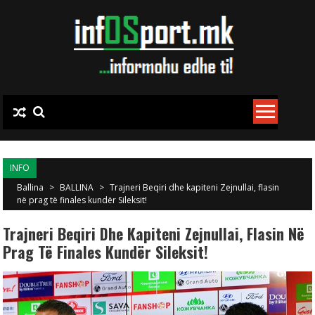
Skip to content
INFO
Ballina
>
BALLINA
>
Trajneri Beqiri dhe kapiteni Zejnullai, flasin
në prag të finales kundër Sileksit!
Trajneri Beqiri Dhe Kapiteni Zejnullai, Flasin Në
Prag Të Finales Kundër Sileksit!