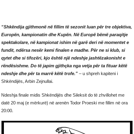
“Shkëndija gjithmonë në fillim të sezonit luan për tre objektiva,
Europën, kampionatin dhe Kupën. Në Europë bëmë paraqitje
spektakolare, në kampionat ishim në garë deri në momentet e
fundit, ndërsa nesër kemi finalen e madhe. Për ne si klub, si
qytet dhe si tifozëri, kjo është një ndeshje jashtëzakonisht e
rëndësishme. Do të japim gjithçka nga vetja për ta fituar këtë
ndeshje dhe për ta marrë këtë trofe.”
– u shpreh kapiteni i
Shkëndijës, Arbin Zejnullai.
Ndeshja finale midis Shkëndijës dhe Sileksit do të zhvillohet me
datë 20 maj (e mërkurë) në arenën Todor Proeski me fillim në ora
20:00.