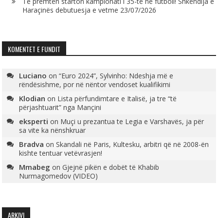
Të premtën starton kampionati i 35-të në futboll! Shkëndija e
Haraçinës debutuesja e vetme
23/07/2026
KOMENTET E FUNDIT
Luciano
on
“Euro 2024”, Sylvinho: Ndeshja më e
rëndësishme, por në nëntor vendoset kualifikimi
Klodian
on
Lista përfundimtare e Italisë, ja tre “të
përjashtuarit” nga Mançini
eksperti
on
Muçi u prezantua te Legia e Varshavës, ja për
sa vite ka nënshkruar
Bradva
on
Skandali në Paris, Kultesku, arbitri që në 2008-ën
kishte tentuar vetëvrasjen!
Mmabeg
on
Gjejnë pikën e dobët të Khabib
Nurmagomedov (VIDEO)
ARKIVI