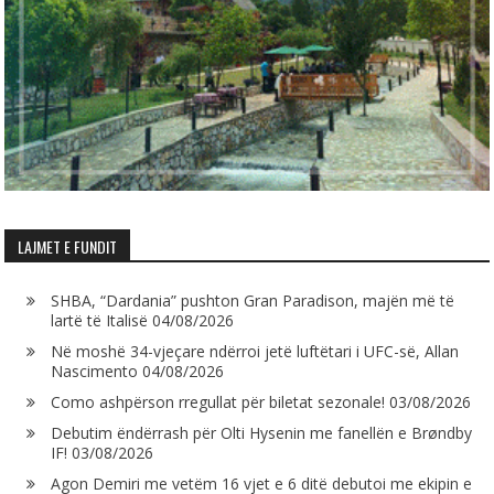
LAJMET E FUNDIT
SHBA, “Dardania” pushton Gran Paradison, majën më të
lartë të Italisë
04/08/2026
Në moshë 34-vjeçare ndërroi jetë luftëtari i UFC-së, Allan
Nascimento
04/08/2026
Como ashpërson rregullat për biletat sezonale!
03/08/2026
Debutim ëndërrash për Olti Hysenin me fanellën e Brøndby
IF!
03/08/2026
Agon Demiri me vetëm 16 vjet e 6 ditë debutoi me ekipin e