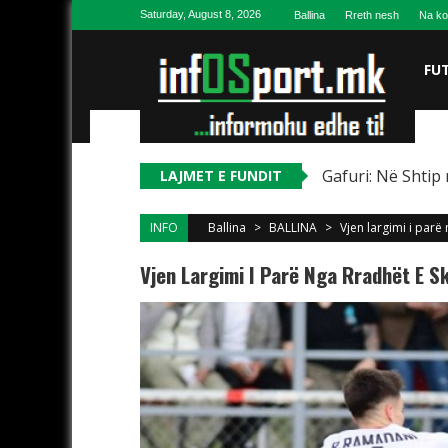
Skip to content
Saturday, August 8, 2026
Ballina
Rreth nesh
Na ko
FU
Gafuri: Në Shtip 
LAJMET E FUNDIT
INFO
Ballina
>
BALLINA
>
Vjen largimi i parë
Vjen Largimi I Parë Nga Rradhët E S