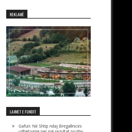
REKLAMË
LAJMET E FUNDIT
Gafuri: Në Shtip ndaj Bregallnicës
udhëtojmë për një rezultat pozitiv