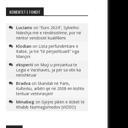
KOMENTET E FUNDIT
Luciano
on
“Euro 2024”, Sylvinho:
Ndeshja më e rëndësishme, por në
nëntor vendoset kualifikimi
Klodian
on
Lista përfundimtare e
Italisë, ja tre “të përjashtuarit” nga
Mançini
eksperti
on
Muçi u prezantua te
Legia e Varshavës, ja për sa vite ka
nënshkruar
Bradva
on
Skandali në Paris,
Kultesku, arbitri që në 2008-ën kishte
tentuar vetëvrasjen!
Mmabeg
on
Gjejnë pikën e dobët të
Khabib Nurmagomedov (VIDEO)