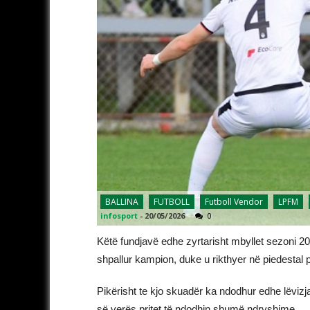
BALLINA
FUTBOLL
Futboll Vendor
LPFM
infosport
-
20/05/2026
0
Këtë fundjavë edhe zyrtarisht mbyllet sezoni 202
shpallur kampion, duke u rikthyer në piedestal p
Pikërisht te kjo skuadër ka ndodhur edhe lëvizja
së verës pritet të ndodhin shumë ndryshime.