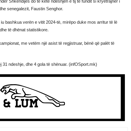
ndër Shkëndijës do të ketë ndeshjen e tij të fundit si kryetrajner i
edhe senegalezit, Faustin Senghor.
t iu bashkua verën e vitit 2024-të, mirëpo duke mos arritur të lë
dhe të dhënat statistikore.
ampionat, me vetëm një asist të regjistruar, bënë që palët të
 31 ndeshje, dhe 4 gola të shënuar. (infOSport.mk)