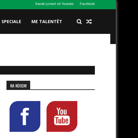
Kanali zyrtarë në Youtube
Facebook
S SPECIALE
ME TALENTËT
NA NDIQNI