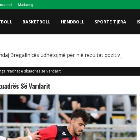
ntaktoni
Marketing
TBOLL
BASKETBOLL
HENDBOLL
SPORTE TJERA
I
ndaj Bregallnicës udhëtojmë për një rezultat pozitiv
 nga rradhët e skuadrës së Vardarit
kuadrës Së Vardarit