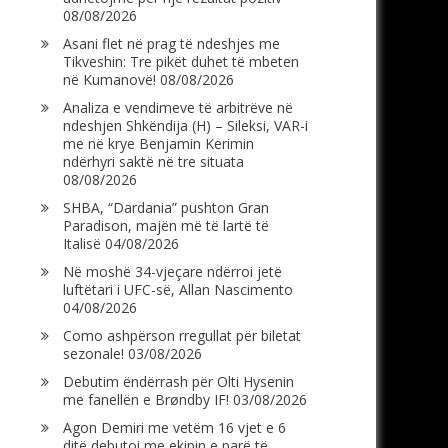
08/08/2026
Asani flet në prag të ndeshjes me
Tikveshin: Tre pikët duhet të mbeten
në Kumanovë!
08/08/2026
Analiza e vendimeve të arbitrëve në
ndeshjen Shkëndija (H) – Sileksi, VAR-i
me në krye Benjamin Kerimin
ndërhyri saktë në tre situata
08/08/2026
SHBA, “Dardania” pushton Gran
Paradison, majën më të lartë të
Italisë
04/08/2026
Në moshë 34-vjeçare ndërroi jetë
luftëtari i UFC-së, Allan Nascimento
04/08/2026
Como ashpërson rregullat për biletat
sezonale!
03/08/2026
Debutim ëndërrash për Olti Hysenin
me fanellën e Brøndby IF!
03/08/2026
Agon Demiri me vetëm 16 vjet e 6
ditë debutoi me ekipin e parë të