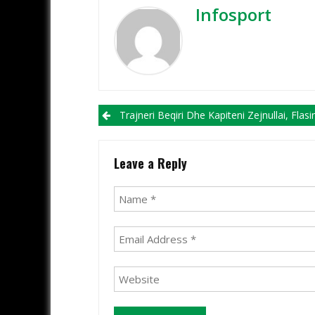
Infosport
Post navigation
Trajneri Beqiri Dhe Kapiteni Zejnullai, Flasin Në Prag Të Finales Kundër S
Leave a Reply