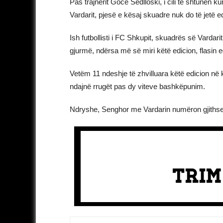
Pas trajnerit Goce Sedlloski, i cili të shtunën ku
Vardarit, pjesë e kësaj skuadre nuk do të jetë 
Ish futbollisti i FC Shkupit, skuadrës së Vardari
gjurmë, ndërsa më së miri këtë edicion, flasin e
Vetëm 11 ndeshje të zhvilluara këtë edicion në k
ndajnë rrugët pas dy viteve bashkëpunim.
Ndryshe, Senghor me Vardarin numëron gjithsej