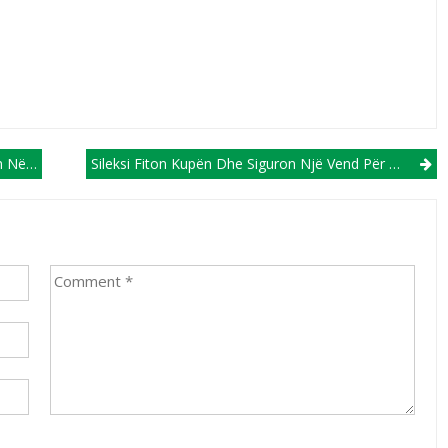
ileksit!
Sileksi Fiton Kupën Dhe Siguron Një Vend Për Në Europë (VIDEO)