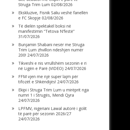
Struga Trim Lum
02/08/2026
Ekskluzive, Fisnik Saliu veshë fanellën
e FC Skopje
02/08/2026
Të dielën spektakël boksi në
manifestimin “Tetova N’festë”
31/07/2026
Bunjamin Shabani nesër me Struga
Trim Lum zhvillon ndeshjen numër
200!
24/07/2026
Tikveshi e nis vrrullshëm sezonin e ri
në Ligën e Parë (VIDEO)
24/07/2026
FFM vjen me një super lajm për
tifozët e Shkëndijës!
24/07/2026
Ekipi i Struga Trim Lum u mirëprit nga
numri 1 i Strugës, Mendi Qyra
24/07/2026
LPFMV, nigeriani Lawal autorë i golit
të parë për sezonin 2026/27
24/07/2026