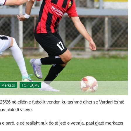
Merkato
TOP LAJME
5/26 në elitën e futbollit vendor, ku tashmë dihet se Vardari është
as plotë 6 viteve.
 e parë, e që realisht nuk do të jetë e vetmja, pasi gjatë merkatos