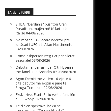
LAJMET E FUNDIT
SHBA, “Dardania” pushton Gran
Paradison, majën më të lartë të
Italisë
04/08/2026
Në moshë 34-vjeçare ndërroi jetë
luftëtari i UFC-së, Allan Nascimento
04/08/2026
Como ashpërson rregullat për biletat
sezonale!
03/08/2026
Debutim ëndërrash për Olti Hysenin
me fanellën e Brøndby IF!
03/08/2026
Agon Demiri me vetëm 16 vjet e 6
ditë debutoi me ekipin e parë të
Struga Trim Lum
02/08/2026
Ekskluzive, Fisnik Saliu veshë fanellën
e FC Skopje
02/08/2026
Të dielën spektakël boksi në
manifestimin “Tetova N’festë”