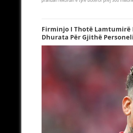
pranuan rekordin e tyre botëror prej 300 milion
Firminjo I Thotë Lamtumirë 
Dhurata Për Gjithë Personel