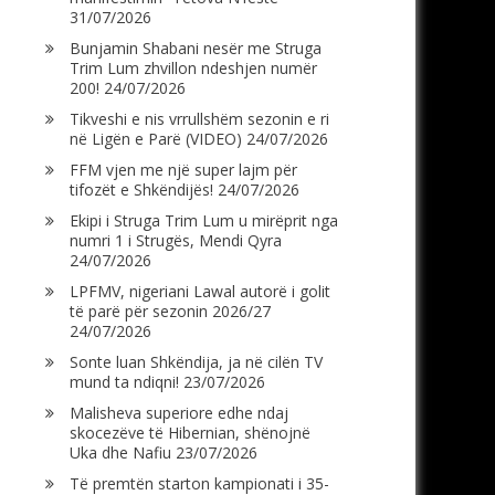
31/07/2026
Bunjamin Shabani nesër me Struga
Trim Lum zhvillon ndeshjen numër
200!
24/07/2026
Tikveshi e nis vrrullshëm sezonin e ri
në Ligën e Parë (VIDEO)
24/07/2026
FFM vjen me një super lajm për
tifozët e Shkëndijës!
24/07/2026
Ekipi i Struga Trim Lum u mirëprit nga
numri 1 i Strugës, Mendi Qyra
24/07/2026
LPFMV, nigeriani Lawal autorë i golit
të parë për sezonin 2026/27
24/07/2026
Sonte luan Shkëndija, ja në cilën TV
mund ta ndiqni!
23/07/2026
Malisheva superiore edhe ndaj
skocezëve të Hibernian, shënojnë
Uka dhe Nafiu
23/07/2026
Të premtën starton kampionati i 35-