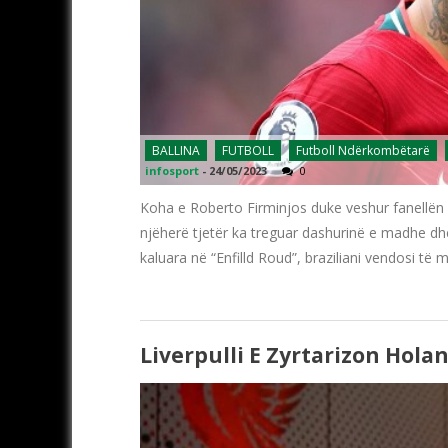
BALLINA
FUTBOLL
Futboll Ndërkombëtarë
infosport
-
24/05/2023
0
Koha e Roberto Firminjos duke veshur fanellën e k
njëherë tjetër ka treguar dashurinë e madhe dhe
kaluara në “Enfilld Roud”, braziliani vendosi t
Liverpulli E Zyrtarizon Hol