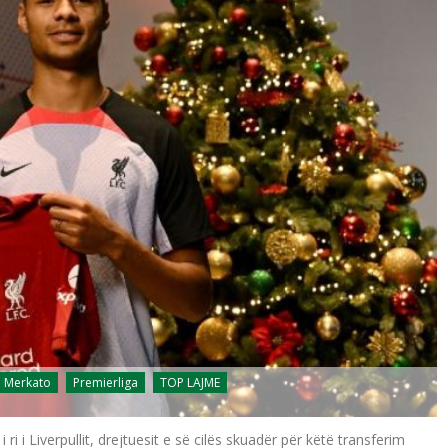
Merkato
Premierliga
TOP LAJME
ri i Liverpullit, drejtuesit e së cilës skuadër për këtë transferim