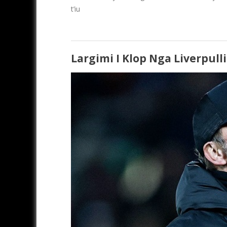
t’iu
Largimi I Klop Nga Liverpul