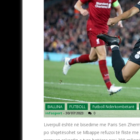
BALLINA
FUTBOLL
Futboll Ndërkombëtarë
infosport
-
30/07/2023
0
Liverpull është në bisedime me Paris Sen Zherm
po shqetësohet se Mbappe refuzoi të fliste me s