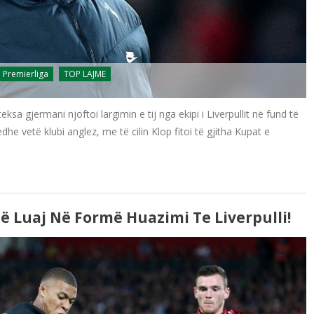
Premierliga
TOP LAJME
ksa gjermani njoftoi largimin e tij nga ekipi i Liverpullit në fund të
edhe vetë klubi anglez, me të cilin Klop fitoi të gjitha Kupat e
 Luaj Në Formë Huazimi Te Liverpulli!