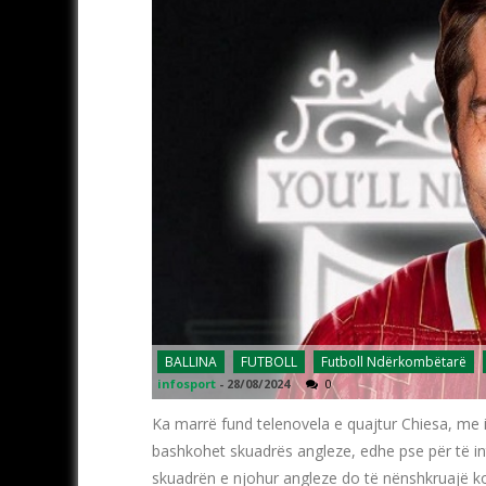
BALLINA
FUTBOLL
Futboll Ndërkombëtarë
infosport
-
28/08/2024
0
Ka marrë fund telenovela e quajtur Chiesa, me ita
bashkohet skuadrës angleze, edhe pse për të i
skuadrën e njohur angleze do të nënshkruajë kont