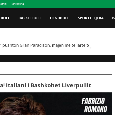
ktoni
Marketing
TBOLL
BASKETBOLL
HENDBOLL
SPORTE TJERA
I
 pushton Gran Paradison, majën më të lartë të Italisë
! Italiani I Bashkohet Liverpullit