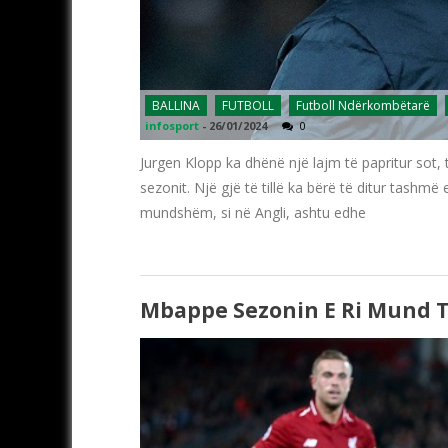
BALLINA
FUTBOLL
Futboll Ndërkombëtarë
infosport
-
26/01/2024
0
Jurgen Klopp ka dhënë një lajm të papritur sot, te
sezonit. Një gjë të tillë ka bërë të ditur tashmë 
mundshëm, si në Angli, ashtu edhe
Mbappe Sezonin E Ri Mund Të