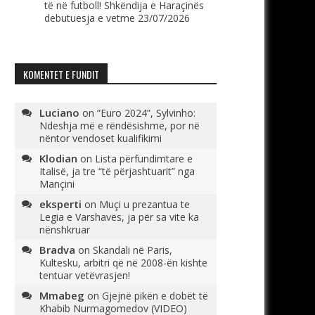
të në futboll! Shkëndija e Haraçinës
debutuesja e vetme
23/07/2026
KOMENTET E FUNDIT
Luciano
on
“Euro 2024”, Sylvinho:
Ndeshja më e rëndësishme, por në
nëntor vendoset kualifikimi
Klodian
on
Lista përfundimtare e
Italisë, ja tre “të përjashtuarit” nga
Mançini
eksperti
on
Muçi u prezantua te
Legia e Varshavës, ja për sa vite ka
nënshkruar
Bradva
on
Skandali në Paris,
Kultesku, arbitri që në 2008-ën kishte
tentuar vetëvrasjen!
Mmabeg
on
Gjejnë pikën e dobët të
Khabib Nurmagomedov (VIDEO)