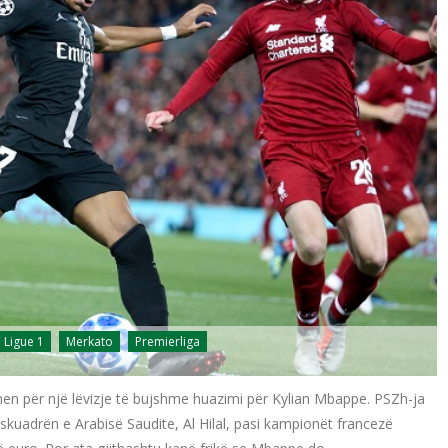
Ligue 1
Merkato
Premierliga
en për një lëvizje të bujshme huazimi për Kylian Mbappe. PSZh-ja
kuadrën e Arabisë Saudite, Al Hilal, pasi kampionët francezë