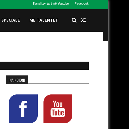
Kanali zyrtarë në Youtube
Facebook
S SPECIALE
ME TALENTËT
NA NDIQNI