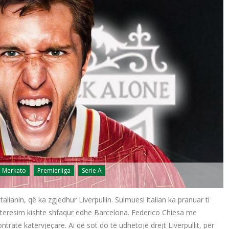
Merkato
Premierliga
Serie A
lianin, që ka zgjedhur Liverpullin. Sulmuesi italian ka pranuar ti
nteresim kishte shfaqur edhe Barcelona. Federico Chiesa me
ratë katërvjeçare. Ai që sot do të udhëtojë drejt Liverpullit, për