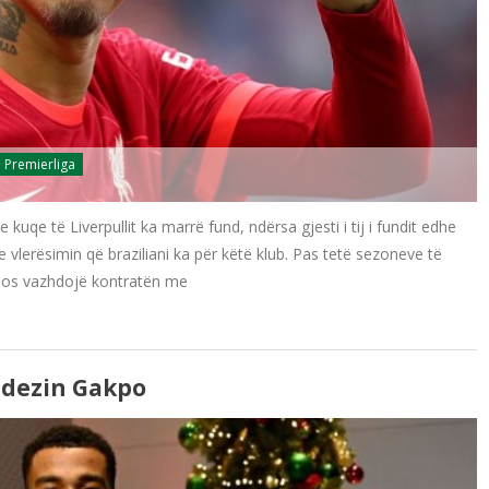
Premierliga
uqe të Liverpullit ka marrë fund, ndërsa gjesti i tij i fundit edhe
 vlerësimin që braziliani ka për këtë klub. Pas tetë sezoneve të
ë mos vazhdojë kontratën me
andezin Gakpo