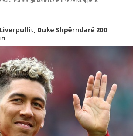
ë euro. Por ata gjithashtu kanë frikë se Mbappe do
Liverpullit, Duke Shpërndarë 200
in