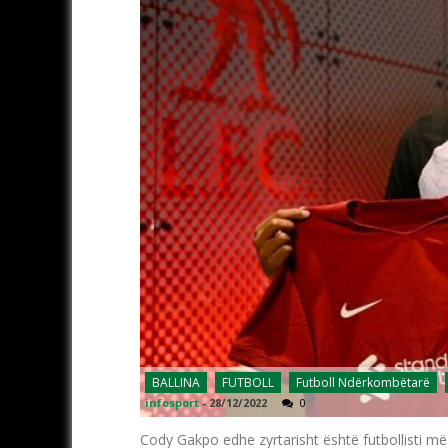
BALLINA
FUTBOLL
Futboll Ndërkombëtarë
infosport
-
28/12/2022
0
Cody Gakpo edhe zyrtarisht është futbollisti më i 