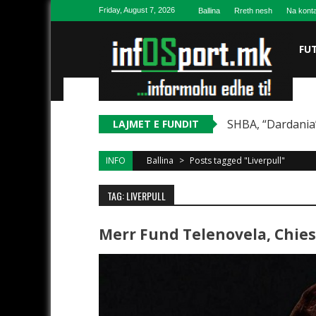
Skip to content
Friday, August 7, 2026
Ballina
Rreth nesh
Na konta
FU
SHBA, “Dardania”
LAJMET E FUNDIT
INFO
Ballina
>
Posts tagged "Liverpull"
TAG: LIVERPULL
Merr Fund Telenovela, Chiesa