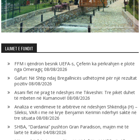
LAJMET E FUNDIT
FFM i qëndron besnik UEFA-s, Çeferin ka përkrahjen e plotë
nga Omeragiç
08/08/2026
Gafuri: Në Shtip ndaj Bregallnicës udhëtojmë për një rezultat
pozitiv
08/08/2026
Asani flet në prag të ndeshjes me Tikveshin: Tre pikët duhet
të mbeten në Kumanovë!
08/08/2026
Analiza e vendimeve të arbitrëve në ndeshjen Shkëndija (H) –
Sileksi, VAR-i me në krye Benjamin Kerimin ndërhyri saktë në
tre situata
08/08/2026
SHBA, “Dardania” pushton Gran Paradison, majën më të
lartë të Italisë
04/08/2026