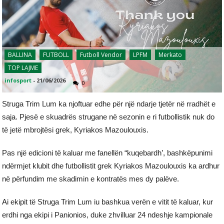
BALLINA
FUTBOLL
Futboll Vendor
LPFM
Merkato
TOP LAJME
infosport
-
21/06/2026
0
Struga Trim Lum ka njoftuar edhe për një ndarje tjetër në rradhët e
saja. Pjesë e skuadrës strugane në sezonin e ri futbollistik nuk do
të jetë mbrojtësi grek, Kyriakos Mazoulouxis.
Pas një edicioni të kaluar me fanellën “kuqebardh’, bashkëpunimi
ndërmjet klubit dhe futbollistit grek Kyriakos Mazoulouxis ka ardhur
në përfundim me skadimin e kontratës mes dy palëve.
Ai ekipit të Struga Trim Lum iu bashkua verën e vitit të kaluar, kur
erdhi nga ekipi i Panionios, duke zhvilluar 24 ndeshje kampionale