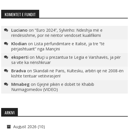
KOMENTET E FUNDIT
Luciano
on
“Euro 2024”, Sylvinho: Ndeshja më e
rëndësishme, por në nëntor vendoset kualifikimi
Klodian
on
Lista përfundimtare e Italisë, ja tre “të
përjashtuarit” nga Mançini
eksperti
on
Muçi u prezantua te Legia e Varshavës, ja për
sa vite ka nënshkruar
Bradva
on
Skandali në Paris, Kultesku, arbitri që në 2008-ën
kishte tentuar vetëvrasjen!
Mmabeg
on
Gjejnë pikën e dobët të Khabib
Nurmagomedov (VIDEO)
ARKIVI
August 2026
(10)