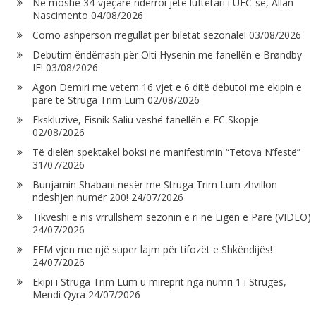
Në moshë 34-vjeçare ndërroi jetë luftëtari i UFC-së, Allan
Nascimento
04/08/2026
Como ashpërson rregullat për biletat sezonale!
03/08/2026
Debutim ëndërrash për Olti Hysenin me fanellën e Brøndby
IF!
03/08/2026
Agon Demiri me vetëm 16 vjet e 6 ditë debutoi me ekipin e
parë të Struga Trim Lum
02/08/2026
Ekskluzive, Fisnik Saliu veshë fanellën e FC Skopje
02/08/2026
Të dielën spektakël boksi në manifestimin “Tetova N’festë”
31/07/2026
Bunjamin Shabani nesër me Struga Trim Lum zhvillon
ndeshjen numër 200!
24/07/2026
Tikveshi e nis vrrullshëm sezonin e ri në Ligën e Parë (VIDEO)
24/07/2026
FFM vjen me një super lajm për tifozët e Shkëndijës!
24/07/2026
Ekipi i Struga Trim Lum u mirëprit nga numri 1 i Strugës,
Mendi Qyra
24/07/2026