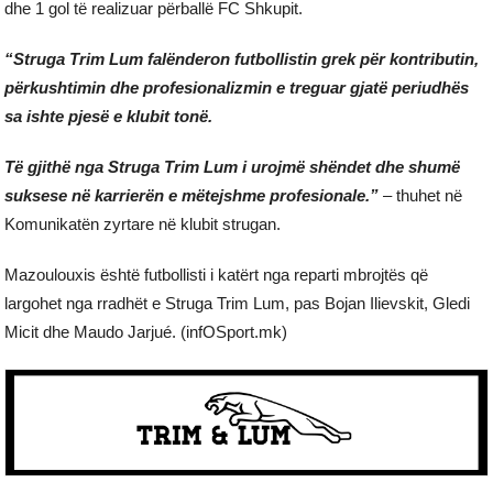
dhe 1 gol të realizuar përballë FC Shkupit.
“Struga Trim Lum falënderon futbollistin grek për kontributin,
përkushtimin dhe profesionalizmin e treguar gjatë periudhës
sa ishte pjesë e klubit tonë.
Të gjithë nga Struga Trim Lum i urojmë shëndet dhe shumë
suksese në karrierën e mëtejshme profesionale.”
– thuhet në
Komunikatën zyrtare në klubit strugan.
Mazoulouxis është futbollisti i katërt nga reparti mbrojtës që
largohet nga rradhët e Struga Trim Lum, pas Bojan Ilievskit, Gledi
Micit dhe Maudo Jarjué. (infOSport.mk)