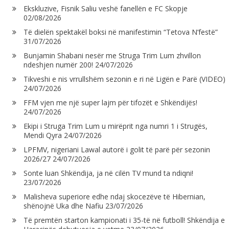
Ekskluzive, Fisnik Saliu veshë fanellën e FC Skopje
02/08/2026
Të dielën spektakël boksi në manifestimin “Tetova N’festë”
31/07/2026
Bunjamin Shabani nesër me Struga Trim Lum zhvillon
ndeshjen numër 200!
24/07/2026
Tikveshi e nis vrrullshëm sezonin e ri në Ligën e Parë (VIDEO)
24/07/2026
FFM vjen me një super lajm për tifozët e Shkëndijës!
24/07/2026
Ekipi i Struga Trim Lum u mirëprit nga numri 1 i Strugës,
Mendi Qyra
24/07/2026
LPFMV, nigeriani Lawal autorë i golit të parë për sezonin
2026/27
24/07/2026
Sonte luan Shkëndija, ja në cilën TV mund ta ndiqni!
23/07/2026
Malisheva superiore edhe ndaj skocezëve të Hibernian,
shënojnë Uka dhe Nafiu
23/07/2026
Të premtën starton kampionati i 35-të në futboll! Shkëndija e