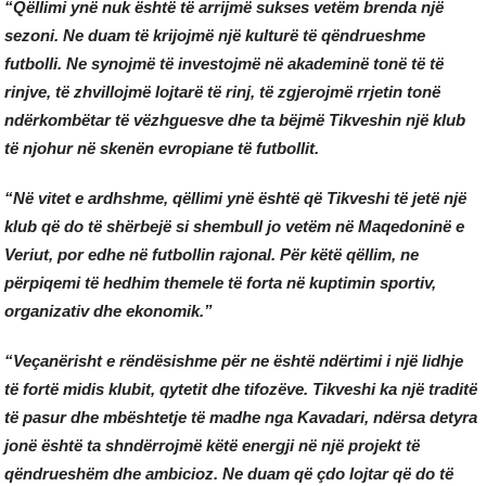
“Qëllimi ynë nuk është të arrijmë sukses vetëm brenda një
sezoni. Ne duam të krijojmë një kulturë të qëndrueshme
futbolli. Ne synojmë të investojmë në akademinë tonë të të
rinjve, të zhvillojmë lojtarë të rinj, të zgjerojmë rrjetin tonë
ndërkombëtar të vëzhguesve dhe ta bëjmë Tikveshin një klub
të njohur në skenën evropiane të futbollit.
“Në vitet e ardhshme, qëllimi ynë është që Tikveshi të jetë një
klub që do të shërbejë si shembull jo vetëm në Maqedoninë e
Veriut, por edhe në futbollin rajonal. Për këtë qëllim, ne
përpiqemi të hedhim themele të forta në kuptimin sportiv,
organizativ dhe ekonomik.”
“Veçanërisht e rëndësishme për ne është ndërtimi i një lidhje
të fortë midis klubit, qytetit dhe tifozëve. Tikveshi ka një traditë
të pasur dhe mbështetje të madhe nga Kavadari, ndërsa detyra
jonë është ta shndërrojmë këtë energji në një projekt të
qëndrueshëm dhe ambicioz. Ne duam që çdo lojtar që do të