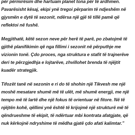
për përmirësim dhe hartuam planet tona për të ardhmen.
Pavarësisht kësaj, ekipi ynë tregoi përparim të ndjeshëm në
gjysmën e dytë të sezonit, ndërsa një gjë të tillë pamë që
reflektoi në fushë.
Megjithatë, këtë sezon neve për herë të parë, po zbatojmë të
gjithë planifikimin që nga fillimi i sezonit në përputhje me
vizionin tonë. Çdo proces, nga struktura e stafit të trajnerëve
deri te përzgjedhja e lojtarëve, zhvillohet brenda të njëjtit
kuadër strategjik.
Tifozët tanë në sezonin e ri do të shohin një Tikvesh me një
moshë mesatare shumë më të ulët, më shumë energji, me një
tempo më të lartë dhe një fokus të orientuar në fitore. Në të
njëjtën kohë, qëllimi ynë është të krijojmë një strukturë më të
qëndrueshme të ekipit, të ndërtuar mbi kontrata afatgjate, që
nuk kërkojnë ndryshime të mëdha gjatë çdo afati kalimtar.”