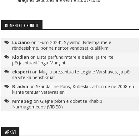
Haraçinës debutuesja e vetme
23/07/2026
KOMENTET E FUNDIT
Luciano
on
“Euro 2024”, Sylvinho: Ndeshja më e
rëndësishme, por në nëntor vendoset kualifikimi
Klodian
on
Lista përfundimtare e Italisë, ja tre “të
përjashtuarit” nga Mançini
eksperti
on
Muçi u prezantua te Legia e Varshavës, ja për
sa vite ka nënshkruar
Bradva
on
Skandali në Paris, Kultesku, arbitri që në 2008-ën
kishte tentuar vetëvrasjen!
Mmabeg
on
Gjejnë pikën e dobët të Khabib
Nurmagomedov (VIDEO)
ARKIVI