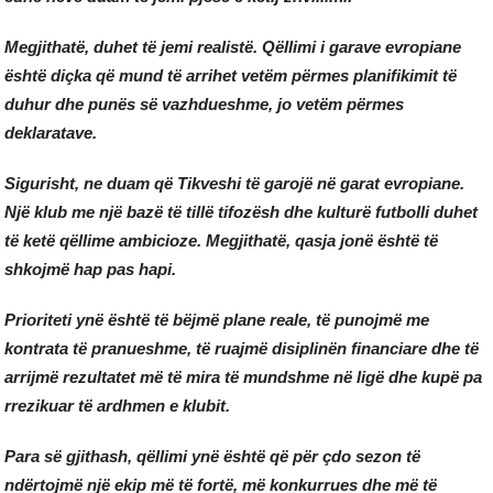
Megjithatë, duhet të jemi realistë. Qëllimi i garave evropiane
është diçka që mund të arrihet vetëm përmes planifikimit të
duhur dhe punës së vazhdueshme, jo vetëm përmes
deklaratave.
Sigurisht, ne duam që Tikveshi të garojë në garat evropiane.
Një klub me një bazë të tillë tifozësh dhe kulturë futbolli duhet
të ketë qëllime ambicioze. Megjithatë, qasja jonë është të
shkojmë hap pas hapi.
Prioriteti ynë është të bëjmë plane reale, të punojmë me
kontrata të pranueshme, të ruajmë disiplinën financiare dhe të
arrijmë rezultatet më të mira të mundshme në ligë dhe kupë pa
rrezikuar të ardhmen e klubit.
Para së gjithash, qëllimi ynë është që për çdo sezon të
ndërtojmë një ekip më të fortë, më konkurrues dhe më të