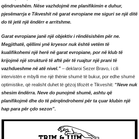
qëndrueshëm. Nëse vazhdojmë me planifikimin e duhur,
pjesëmarrja e Tikveshit në garat evropiane me siguri se një ditë
do të jetë një ëndërr e arritshme.
Garat evropiane janë një objektiv i rëndësishëm për ne.
Megjithatë, qëllimi ynë kryesor nuk është vetëm të
kualifikohemi një herë në garat evropiane, por në klub të
krijojmë një strukturë të aftë për të ruajtur një prani të
vazhdueshme në atë nivel.”
– deklaroi Sezer Bravo, i cili
intervistën e mbylli me një thënie shumë të bukur, por edhe shumë
optimistike, që realisht duhet të gëzoj tifozët e Tikveshit:
“Neve nuk
shesim ëndërra. Neve do punojmë shumë, ashtu që
planifikojmë dhe do të përqëndrohemi për ta çuar klubin një
hap para për çdo sezon”.