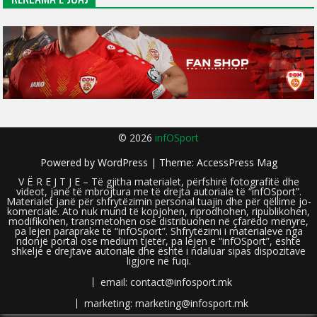
© 2026
infOSport
Powered by
WordPress
| Theme:
AccessPress Mag
V Ë R E J T J E – Të gjitha materialet, përfshirë fotografitë dhe
videot, janë të mbrojtura me të drejta autoriale të “infOSport”.
Materialet janë për shfrytëzimin personal tuajin dhe për qëllime jo-
komerciale. Ato nuk mund të kopjohen, riprodhohen, ripublikohen,
modifikohen, transmetohen ose distribuohen në çfarëdo mënyre,
pa lejen paraprake të “infOSport”. Shfrytëzimi i materialeve nga
ndonjë portal ose medium tjetër, pa lejen e “infOSport”, është
shkelje e drejtave autoriale dhe është i ndaluar sipas dispozitave
ligjore në fuqi.
email: contact@infosport.mk
marketing: marketing@infosport.mk