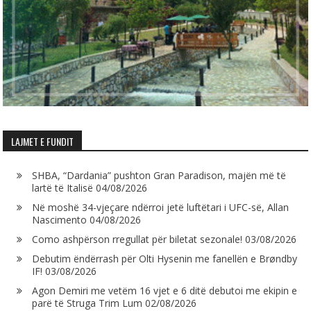
LAJMET E FUNDIT
SHBA, “Dardania” pushton Gran Paradison, majën më të
lartë të Italisë
04/08/2026
Në moshë 34-vjeçare ndërroi jetë luftëtari i UFC-së, Allan
Nascimento
04/08/2026
Como ashpërson rregullat për biletat sezonale!
03/08/2026
Debutim ëndërrash për Olti Hysenin me fanellën e Brøndby
IF!
03/08/2026
Agon Demiri me vetëm 16 vjet e 6 ditë debutoi me ekipin e
parë të Struga Trim Lum
02/08/2026