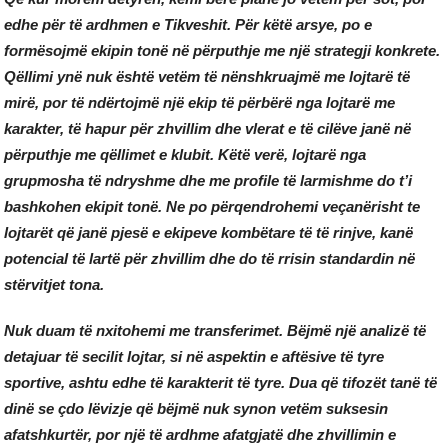
edhe për të ardhmen e Tikveshit. Për këtë arsye, po e
formësojmë ekipin tonë në përputhje me një strategji konkrete.
Qëllimi ynë nuk është vetëm të nënshkruajmë me lojtarë të
mirë, por të ndërtojmë një ekip të përbërë nga lojtarë me
karakter, të hapur për zhvillim dhe vlerat e të cilëve janë në
përputhje me qëllimet e klubit. Këtë verë, lojtarë nga
grupmosha të ndryshme dhe me profile të larmishme do t’i
bashkohen ekipit tonë. Ne po përqendrohemi veçanërisht te
lojtarët që janë pjesë e ekipeve kombëtare të të rinjve, kanë
potencial të lartë për zhvillim dhe do të rrisin standardin në
stërvitjet tona.
Nuk duam të nxitohemi me transferimet. Bëjmë një analizë të
detajuar të secilit lojtar, si në aspektin e aftësive të tyre
sportive, ashtu edhe të karakterit të tyre. Dua që tifozët tanë të
dinë se çdo lëvizje që bëjmë nuk synon vetëm suksesin
afatshkurtër, por një të ardhme afatgjatë dhe zhvillimin e