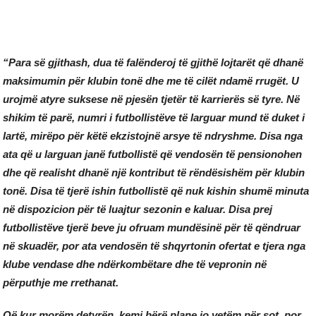
“Para së gjithash, dua të falënderoj të gjithë lojtarët që dhanë
maksimumin për klubin tonë dhe me të cilët ndamë rrugët. U
urojmë atyre suksese në pjesën tjetër të karrierës së tyre. Në
shikim të parë, numri i futbollistëve të larguar mund të duket i
lartë, mirëpo për këtë ekzistojnë arsye të ndryshme. Disa nga
ata që u larguan janë futbollistë që vendosën të pensionohen
dhe që realisht dhanë një kontribut të rëndësishëm për klubin
tonë. Disa të tjerë ishin futbollistë që nuk kishin shumë minuta
në dispozicion për të luajtur sezonin e kaluar. Disa prej
futbollistëve tjerë beve ju ofruam mundësinë për të qëndruar
në skuadër, por ata vendosën të shqyrtonin ofertat e tjera nga
klube vendase dhe ndërkombëtare dhe të vepronin në
përputhje me rrethanat.
Që kur morëm detyrën, kemi bërë plane jo vetëm për sot, por