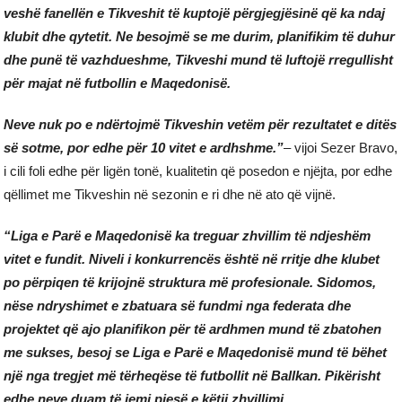
veshë fanellën e Tikveshit të kuptojë përgjegjësinë që ka ndaj
klubit dhe qytetit. Ne besojmë se me durim, planifikim të duhur
dhe punë të vazhdueshme, Tikveshi mund të luftojë rregullisht
për majat në futbollin e Maqedonisë.
Neve nuk po e ndërtojmë Tikveshin vetëm për rezultatet e ditës
së sotme, por edhe për 10 vitet e ardhshme.”
– vijoi Sezer Bravo,
i cili foli edhe për ligën tonë, kualitetin që posedon e njëjta, por edhe
qëllimet me Tikveshin në sezonin e ri dhe në ato që vijnë.
“Liga e Parë e Maqedonisë ka treguar zhvillim të ndjeshëm
vitet e fundit. Niveli i konkurrencës është në rritje dhe klubet
po përpiqen të krijojnë struktura më profesionale. Sidomos,
nëse ndryshimet e zbatuara së fundmi nga federata dhe
projektet që ajo planifikon për të ardhmen mund të zbatohen
me sukses, besoj se Liga e Parë e Maqedonisë mund të bëhet
një nga tregjet më tërheqëse të futbollit në Ballkan. Pikërisht
edhe neve duam të jemi pjesë e këtij zhvillimi.