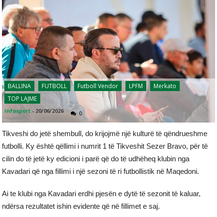
BALLINA
FUTBOLL
Futboll Vendor
LPFM
Merkato
TOP LAJME
infosport
-
20/06/2026
0
Tikveshi do jetë shembull, do krijojmë një kulturë të qëndrueshme
futbolli. Ky është qëllimi i numrit 1 të Tikveshit Sezer Bravo, për të
cilin do të jetë ky edicioni i parë që do të udhëheq klubin nga
Kavadari që nga fillimi i një sezoni të ri futbollistik në Maqedoni.
Ai te klubi nga Kavadari erdhi pjesën e dytë të sezonit të kaluar,
ndërsa rezultatet ishin evidente që në fillimet e saj.