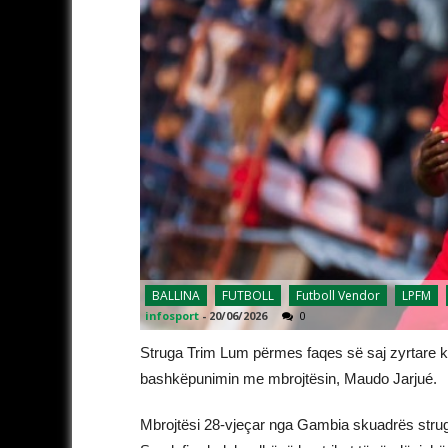
BALLINA
FUTBOLL
Futboll Vendor
LPFM
infosport
-
20/06/2026
0
Struga Trim Lum përmes faqes së saj zyrtare 
bashkëpunimin me mbrojtësin, Maudo Jarjué.
Mbrojtësi 28-vjeçar nga Gambia skuadrës strugan