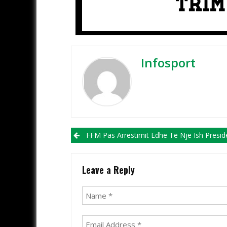
Infosport
Post navigation
FFM Pas Arrestimit Edhe Të Një Ish Presidenti: Dëmi Kap Shifrën E 2.5 Mln 
Leave a Reply