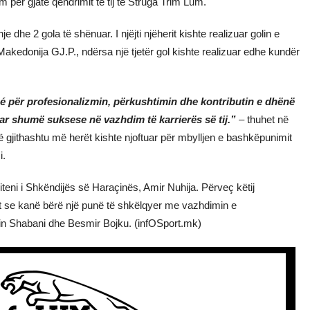
 për gjatë qëndrimit të tij te Struga Trim Lum.
dhe 2 gola të shënuar. I njëjti njëherit kishte realizuar golin e
kedonija GJ.P., ndërsa një tjetër gol kishte realizuar edhe kundër
 për profesionalizmin, përkushtimin dhe kontributin e dhënë
ar shumë suksese në vazhdim të karrierës së tij.”
– thuhet në
ë gjithashtu më herët kishte njoftuar për mbylljen e bashkëpunimit
i.
iteni i Shkëndijës së Haraçinës, Amir Nuhija. Përveç këtij
et se kanë bërë një punë të shkëlqyer me vazhdimin e
in Shabani dhe Besmir Bojku. (infOSport.mk)