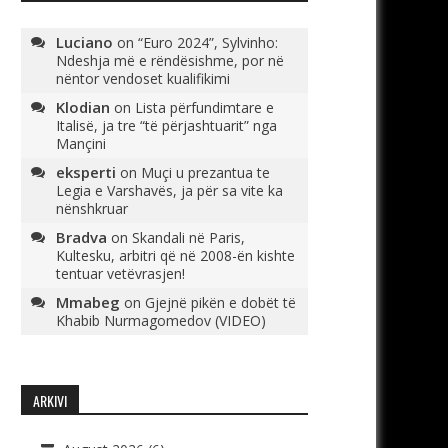
Luciano
on
“Euro 2024”, Sylvinho:
Ndeshja më e rëndësishme, por në
nëntor vendoset kualifikimi
Klodian
on
Lista përfundimtare e
Italisë, ja tre “të përjashtuarit” nga
Mançini
eksperti
on
Muçi u prezantua te
Legia e Varshavës, ja për sa vite ka
nënshkruar
Bradva
on
Skandali në Paris,
Kultesku, arbitri që në 2008-ën kishte
tentuar vetëvrasjen!
Mmabeg
on
Gjejnë pikën e dobët të
Khabib Nurmagomedov (VIDEO)
ARKIVI