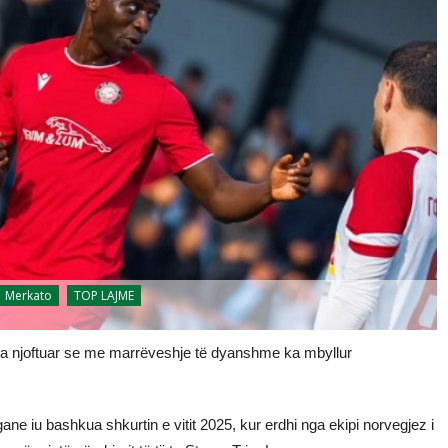
Merkato
TOP LAJME
ka njoftuar se me marrëveshje të dyanshme ka mbyllur
e iu bashkua shkurtin e vitit 2025, kur erdhi nga ekipi norvegjez i