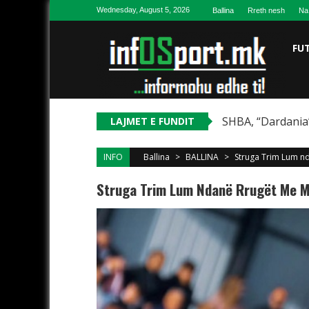
Skip to content
Wednesday, August 5, 2026
Ballina
Rreth nesh
Na
FU
SHBA, “Dardania”
LAJMET E FUNDIT
INFO
Ballina
>
BALLINA
>
Struga Trim Lum n
Struga Trim Lum Ndanë Rrugët Me M