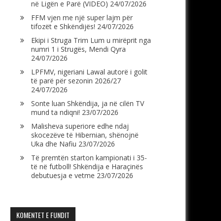
në Ligën e Parë (VIDEO)
24/07/2026
FFM vjen me një super lajm për
tifozët e Shkëndijës!
24/07/2026
Ekipi i Struga Trim Lum u mirëprit nga
numri 1 i Strugës, Mendi Qyra
24/07/2026
LPFMV, nigeriani Lawal autorë i golit
të parë për sezonin 2026/27
24/07/2026
Sonte luan Shkëndija, ja në cilën TV
mund ta ndiqni!
23/07/2026
Malisheva superiore edhe ndaj
skocezëve të Hibernian, shënojnë
Uka dhe Nafiu
23/07/2026
Të premtën starton kampionati i 35-
të në futboll! Shkëndija e Haraçinës
debutuesja e vetme
23/07/2026
KOMENTET E FUNDIT