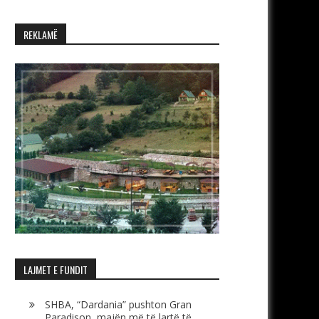
REKLAMË
LAJMET E FUNDIT
SHBA, “Dardania” pushton Gran
Paradison, majën më të lartë të