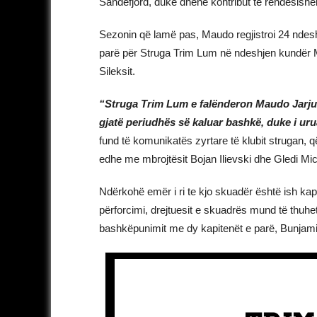
Sandefjord, duke dhënë kontribut të rëndësishëm
Sezonin që lamë pas, Maudo regjistroi 24 ndeshje 
parë për Struga Trim Lum në ndeshjen kundër Ma
Sileksit.
“Struga Trim Lum e falënderon Maudo Jarjué
gjatë periudhës së kaluar bashkë, duke i uru
fund të komunikatës zyrtare të klubit strugan, q
edhe me mbrojtësit Bojan Ilievski dhe Gledi Mic
Ndërkohë emër i ri te kjo skuadër është ish kap
përforcimi, drejtuesit e skuadrës mund të thuh
bashkëpunimit me dy kapitenët e parë, Bunjam