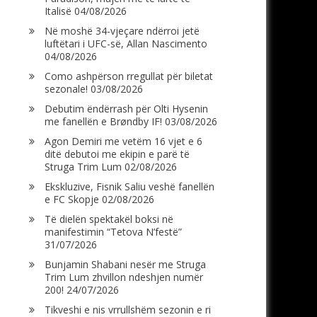
Italisë
04/08/2026
Në moshë 34-vjeçare ndërroi jetë
luftëtari i UFC-së, Allan Nascimento
04/08/2026
Como ashpërson rregullat për biletat
sezonale!
03/08/2026
Debutim ëndërrash për Olti Hysenin
me fanellën e Brøndby IF!
03/08/2026
Agon Demiri me vetëm 16 vjet e 6
ditë debutoi me ekipin e parë të
Struga Trim Lum
02/08/2026
Ekskluzive, Fisnik Saliu veshë fanellën
e FC Skopje
02/08/2026
Të dielën spektakël boksi në
manifestimin “Tetova N’festë”
31/07/2026
Bunjamin Shabani nesër me Struga
Trim Lum zhvillon ndeshjen numër
200!
24/07/2026
Tikveshi e nis vrrullshëm sezonin e ri