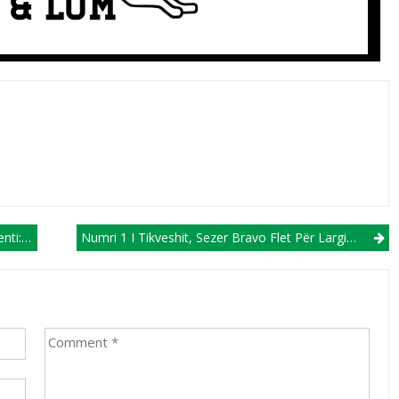
Eurove!
Numri 1 I Tikveshit, Sezer Bravo Flet Për Largimet, Transferimet E Reja Si Dhe Për Objektivat!