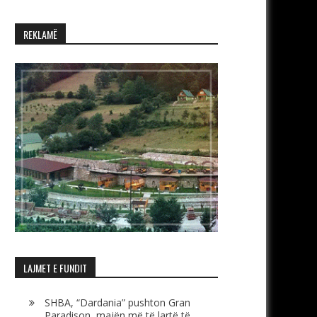
REKLAMË
LAJMET E FUNDIT
SHBA, “Dardania” pushton Gran
Paradison, majën më të lartë të