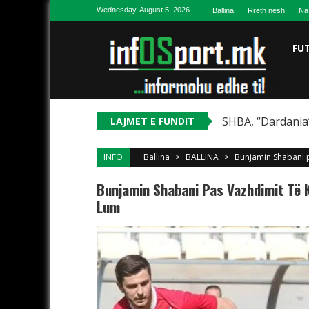
Skip to content
Wednesday, August 5, 2026
Ballina
Rreth nesh
Na
FU
SHBA, “Dardania”
LAJMET E FUNDIT
INFO
Ballina
>
BALLINA
>
Bunjamin Shabani p
Bunjamin Shabani Pas Vazhdimit Të K
Lum