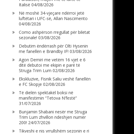
Italisë
04/08/2026
Në moshë 34-vjeçare ndërroi jetë
luftëtari i UFC-së, Allan Nascimento
04/08/2026
Como ashpërson rregullat për biletat
sezonale!
03/08/2026
Debutim ëndërrash për Olti Hysenin
me fanellën e Brøndby IF!
03/08/2026
Agon Demiri me vetëm 16 vjet e 6
ditë debutoi me ekipin e parë të
Struga Trim Lum
02/08/2026
Ekskluzive, Fisnik Saliu veshë fanellën
e FC Skopje
02/08/2026
Të dielën spektakël boksi në
manifestimin “Tetova N’festë”
31/07/2026
Bunjamin Shabani nesër me Struga
Trim Lum zhvillon ndeshjen numër
200!
24/07/2026
Tikveshi e nis vrrullshëm sezonin e ri