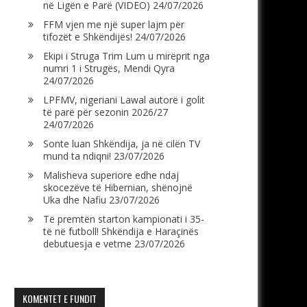
në Ligën e Parë (VIDEO)
24/07/2026
FFM vjen me një super lajm për
tifozët e Shkëndijës!
24/07/2026
Ekipi i Struga Trim Lum u mirëprit nga
numri 1 i Strugës, Mendi Qyra
24/07/2026
LPFMV, nigeriani Lawal autorë i golit
të parë për sezonin 2026/27
24/07/2026
Sonte luan Shkëndija, ja në cilën TV
mund ta ndiqni!
23/07/2026
Malisheva superiore edhe ndaj
skocezëve të Hibernian, shënojnë
Uka dhe Nafiu
23/07/2026
Të premtën starton kampionati i 35-
të në futboll! Shkëndija e Haraçinës
debutuesja e vetme
23/07/2026
KOMENTET E FUNDIT