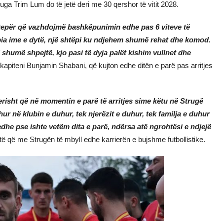
uga Trim Lum do të jetë deri me 30 qershor të vitit 2028.
ë tepër që vazhdojmë bashkëpunimin edhe pas 6 viteve të
pia ime e dytë, një shtëpi ku ndjehem shumë rehat dhe komod.
i shumë shpejtë, kjo pasi të dyja palët kishim vullnet dhe
kapiteni Bunjamin Shabani, që kujton edhe ditën e parë pas arritjes
erisht që në momentin e parë të arritjes sime këtu në Strugë
r në klubin e duhur, tek njerëzit e duhur, tek familja e duhur
edhe pse ishte vetëm dita e parë, ndërsa atë ngrohtësi e ndjejë
shtë që me Strugën të mbyll edhe karrierën e bujshme futbollistike.