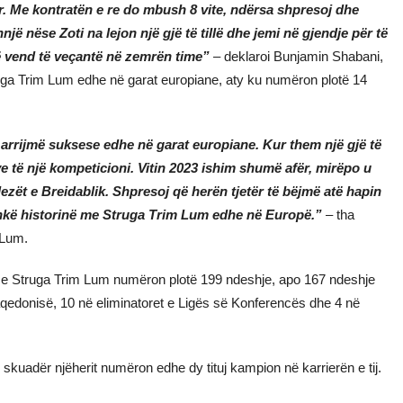
r. Me kontratën e re do mbush 8 vite, ndërsa shpresoj dhe
jë nëse Zoti na lejon një gjë të tillë dhe jemi në gjendje për të
ë vend të veçantë në zemrën time”
– deklaroi Bunjamin Shabani,
ruga Trim Lum edhe në garat europiane, aty ku numëron plotë 14
arrijmë suksese edhe në garat europiane. Kur them një gjë të
ve të një kompeticioni. Vitin 2023 ishim shumë afër, mirëpo u
ezët e Breidablik. Shpresoj që herën tjetër të bëjmë atë hapin
shkë historinë me Struga Trim Lum edhe në Europë.”
– tha
 Lum.
n e Struga Trim Lum numëron plotë 199 ndeshje, apo 167 ndeshje
qedonisë, 10 në eliminatoret e Ligës së Konferencës dhe 4 në
n skuadër njëherit numëron edhe dy tituj kampion në karrierën e tij.