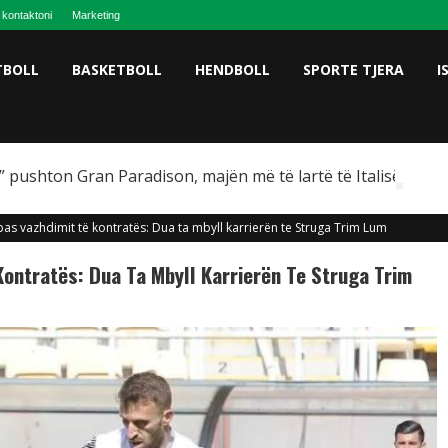
 kontaktoni
Marketing
TBOLL
BASKETBOLL
HENDBOLL
SPORTE TJERA
I
 pushton Gran Paradison, majën më të lartë të Italisë
as vazhdimit të kontratës: Dua ta mbyll karrierën te Struga Trim Lum
ontratës: Dua Ta Mbyll Karrierën Te Struga Trim