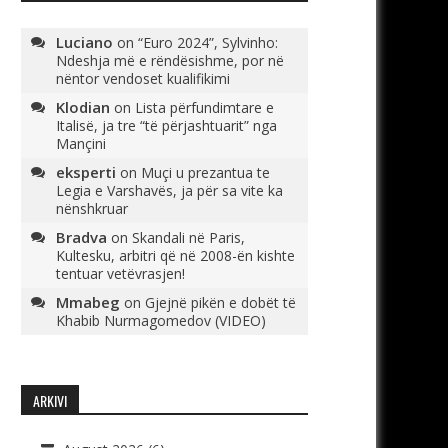
Luciano
on
“Euro 2024”, Sylvinho:
Ndeshja më e rëndësishme, por në
nëntor vendoset kualifikimi
Klodian
on
Lista përfundimtare e
Italisë, ja tre “të përjashtuarit” nga
Mançini
eksperti
on
Muçi u prezantua te
Legia e Varshavës, ja për sa vite ka
nënshkruar
Bradva
on
Skandali në Paris,
Kultesku, arbitri që në 2008-ën kishte
tentuar vetëvrasjen!
Mmabeg
on
Gjejnë pikën e dobët të
Khabib Nurmagomedov (VIDEO)
ARKIVI