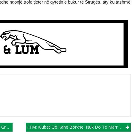
dhe ndonjë trofe tjetër në qytetin e bukur të Strugës, aty ku tashmë
uxis
FFM: Klubet Që Kanë Borxhe, Nuk Do Të Marrin Pjesë Në Gara!