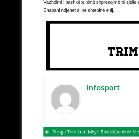
Vazhdimi i bashkëpunimit shpresojmë të sjellë e
Shabani ndjehet si në shtëpinë e tij.
Infosport
Post navigation
Struga Trim Lum Mbylli Bashkëpunimin Me Grekun Mazoulo