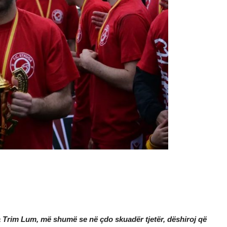
ga Trim Lum, më shumë se në çdo skuadër tjetër, dëshiroj që