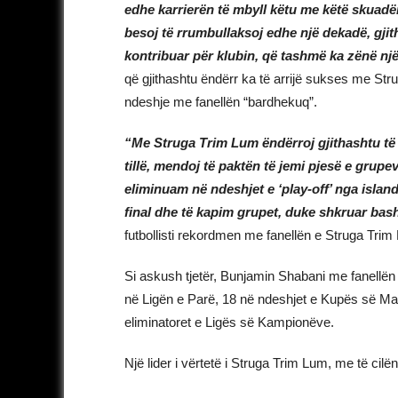
edhe karrierën të mbyll këtu me këtë skuadë
besoj të rrumbullaksoj edhe një dekadë, gjithn
kontribuar për klubin, që tashmë ka zënë nj
që gjithashtu ëndërr ka të arrijë sukses me St
ndeshje me fanellën “bardhekuq”.
“Me Struga Trim Lum ëndërroj gjithashtu të 
tillë, mendoj të paktën të jemi pjesë e grupe
eliminuam në ndeshjet e ‘play-off’ nga island
final dhe të kapim grupet, duke shkruar ba
futbollisti rekordmen me fanellën e Struga Trim
Si askush tjetër, Bunjamin Shabani me fanellë
në Ligën e Parë, 18 në ndeshjet e Kupës së Ma
eliminatoret e Ligës së Kampionëve.
Një lider i vërtetë i Struga Trim Lum, me të cilë