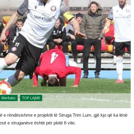
Merkato
TOP LAJME
ë e rëndësishme e projektit të Struga Trim Lum, gjë kjo që ka lënë
pjesë e struganëve është për plotë 6 vite.