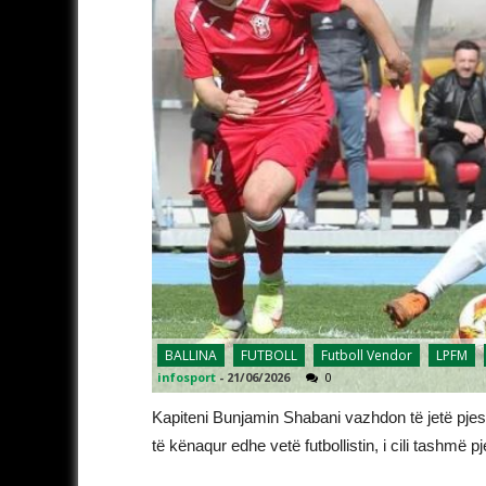
BALLINA
FUTBOLL
Futboll Vendor
LPFM
infosport
-
21/06/2026
0
Kapiteni Bunjamin Shabani vazhdon të jetë pjes
të kënaqur edhe vetë futbollistin, i cili tashmë 