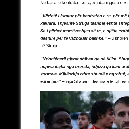
Në bazë të kontratës së re, Shabani pjesë e Str
“Vërtetë i lumtur për kontratën e re, për m
kaluara. Thjeshtë Struga tashmë është shtë
Sa i përket marrëveshjes së re, e njëjta erdh
dëshirë për të vazhduar bashkë.”
– u shpreh 
në Strugë.
“Ndonjëherë gjërat shihen që në fillim. Sinq
ndjeva diçka nga brenda, ndjeva që kam ardhu
sportive. Mikëpritja ishte shumë e ngrohtë, 
edhe tani
”
– vijoi Shabani, dëshira e të cilit ë