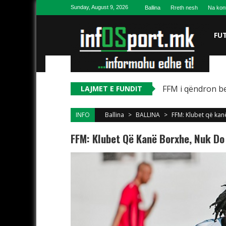
Skip to content
Sunday, August 9, 2026
Ballina
Rreth nesh
Na kon
FU
FFM i qëndron be
LAJMET E FUNDIT
INFO
Ballina
>
BALLINA
>
FFM: Klubet që kan
FFM: Klubet Që Kanë Borxhe, Nuk Do