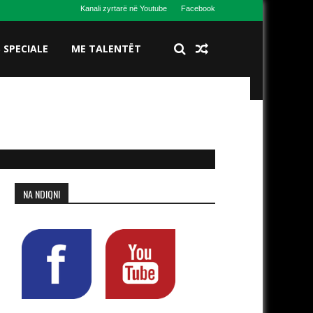
Kanali zyrtarë në Youtube
Facebook
S SPECIALE
ME TALENTËT
NA NDIQNI