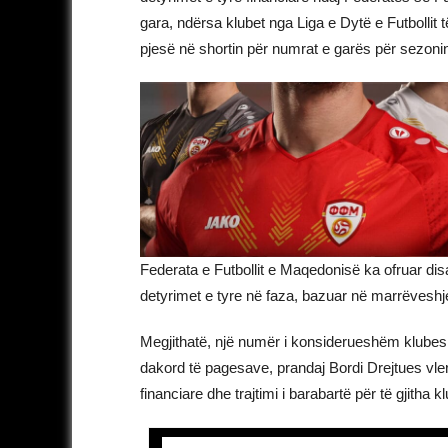
gara, ndërsa klubet nga Liga e Dytë e Futbolli
pjesë në shortin për numrat e garës për sezonin 
Federata e Futbollit e Maqedonisë ka ofruar disa
detyrimet e tyre në faza, bazuar në marrëveshje
Megjithatë, një numër i konsiderueshëm klubesh
dakord të pagesave, prandaj Bordi Drejtues vle
financiare dhe trajtimi i barabartë për të gjitha