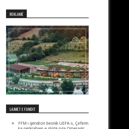
REKLAMË
LAJMET E FUNDIT
FFM i qëndron besnik UEFA-s, Çeferin
ka përkrahjen e plotë nga Omeragiç