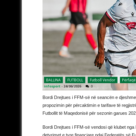
BALLINA
FUTBOLL
Futboll Vendor
Përfaqë
infosport
-
24/06/2026
0
Bordi Drejtues i FFM-së në seancën e djeshme sh
propozimin për përcaktimin e tarifave të regjist
Futbollit të Maqedonisë për sezonin garues 20
Bordi Drejtues i FFM-së vendosi që klubet nga L
detyrimet e tyre financiare ndaj Federatës së Fu