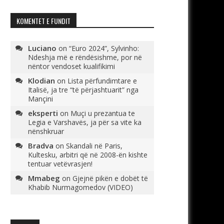
KOMENTET E FUNDIT
Luciano
on
“Euro 2024”, Sylvinho:
Ndeshja më e rëndësishme, por në
nëntor vendoset kualifikimi
Klodian
on
Lista përfundimtare e
Italisë, ja tre “të përjashtuarit” nga
Mançini
eksperti
on
Muçi u prezantua te
Legia e Varshavës, ja për sa vite ka
nënshkruar
Bradva
on
Skandali në Paris,
Kultesku, arbitri që në 2008-ën kishte
tentuar vetëvrasjen!
Mmabeg
on
Gjejnë pikën e dobët të
Khabib Nurmagomedov (VIDEO)