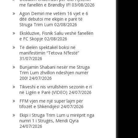
me fanellën e Brøndby IF!
03/08/2026
Agon Demiri me vetëm 16 vjet e 6
ditë debutoi me ekipin e parë të
Struga Trim Lum
02/08/2026
Ekskluzive, Fisnik Saliu veshë fanellën
e FC Skopje
02/08/2026
Të dielën spektakël boksi në
manifestimin “Tetova N’festë”
31/07/2026
Bunjamin Shabani nesër me Struga
Trim Lum zhvillon ndeshjen numër
200!
24/07/2026
Tikveshi e nis vrrullshëm sezonin e ri
në Ligën e Parë (VIDEO)
24/07/2026
FFM vjen me një super lajm për
tifozët e Shkëndijës!
24/07/2026
Ekipi i Struga Trim Lum u mirëprit nga
numri 1 i Strugës, Mendi Qyra
24/07/2026