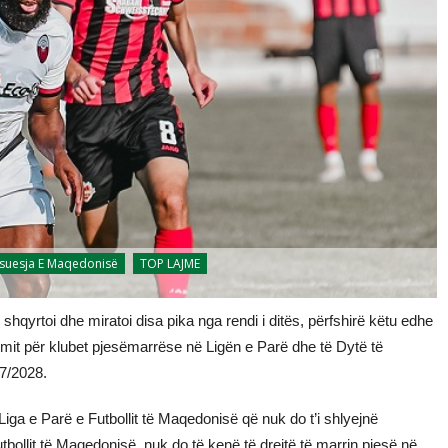
suesja E Maqedonisë
TOP LAJME
qyrtoi dhe miratoi disa pika nga rendi i ditës, përfshirë këtu edhe
rimit për klubet pjesëmarrëse në Ligën e Parë dhe të Dytë të
27/2028.
iga e Parë e Futbollit të Maqedonisë që nuk do t’i shlyejnë
tbollit të Maqedonisë, nuk do të kenë të drejtë të marrin pjesë në