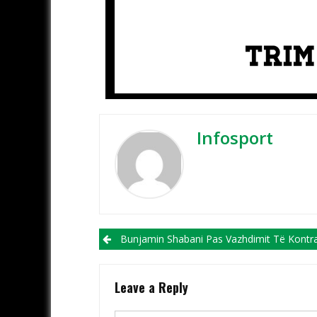
Infosport
Post navigation
Bunjamin Shabani Pas Vazhdimit Të Kontratës: Dua Ta Mbyll Karrierën Te Struga 
Leave a Reply