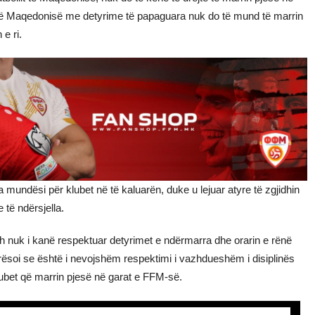
t të Maqedonisë me detyrime të papaguara nuk do të mund të marrin
e ri.
 mundësi për klubet në të kaluarën, duke u lejuar atyre të zgjidhin
 të ndërsjella.
 nuk i kanë respektuar detyrimet e ndërmarra dhe orarin e rënë
rësoi se është i nevojshëm respektimi i vazhdueshëm i disiplinës
 klubet që marrin pjesë në garat e FFM-së.