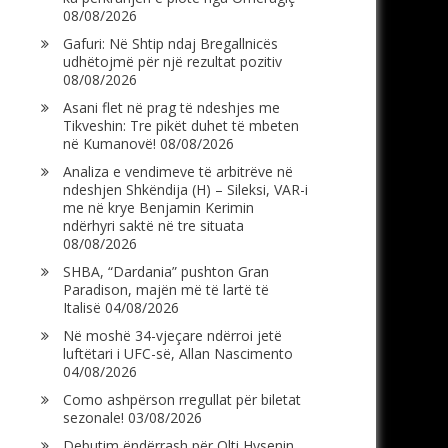
08/08/2026
Gafuri: Në Shtip ndaj Bregallnicës
udhëtojmë për një rezultat pozitiv
08/08/2026
Asani flet në prag të ndeshjes me
Tikveshin: Tre pikët duhet të mbeten
në Kumanovë!
08/08/2026
Analiza e vendimeve të arbitrëve në
ndeshjen Shkëndija (H) – Sileksi, VAR-i
me në krye Benjamin Kerimin
ndërhyri saktë në tre situata
08/08/2026
SHBA, “Dardania” pushton Gran
Paradison, majën më të lartë të
Italisë
04/08/2026
Në moshë 34-vjeçare ndërroi jetë
luftëtari i UFC-së, Allan Nascimento
04/08/2026
Como ashpërson rregullat për biletat
sezonale!
03/08/2026
Debutim ëndërrash për Olti Hysenin