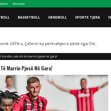
taktoni
Marketing
TBOLL
BASKETBOLL
HENDBOLL
SPORTE TJERA
I
snik UEFA-s, Çeferin ka përkrahjen e plotë nga Omeragiç
ë borxhe, nuk do të marrin pjesë në gara!
 Të Marrin Pjesë Në Gara!