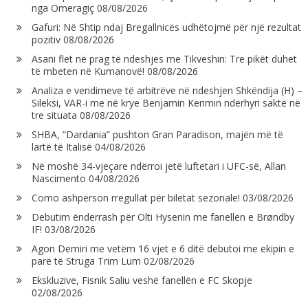
nga Omeragiç
08/08/2026
Gafuri: Në Shtip ndaj Bregallnicës udhëtojmë për një rezultat
pozitiv
08/08/2026
Asani flet në prag të ndeshjes me Tikveshin: Tre pikët duhet
të mbeten në Kumanovë!
08/08/2026
Analiza e vendimeve të arbitrëve në ndeshjen Shkëndija (H) –
Sileksi, VAR-i me në krye Benjamin Kerimin ndërhyri saktë në
tre situata
08/08/2026
SHBA, “Dardania” pushton Gran Paradison, majën më të
lartë të Italisë
04/08/2026
Në moshë 34-vjeçare ndërroi jetë luftëtari i UFC-së, Allan
Nascimento
04/08/2026
Como ashpërson rregullat për biletat sezonale!
03/08/2026
Debutim ëndërrash për Olti Hysenin me fanellën e Brøndby
IF!
03/08/2026
Agon Demiri me vetëm 16 vjet e 6 ditë debutoi me ekipin e
parë të Struga Trim Lum
02/08/2026
Ekskluzive, Fisnik Saliu veshë fanellën e FC Skopje
02/08/2026