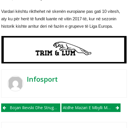
Vardari kështu rikthehet në skenën europiane pas gati 10 vitesh,
aty ku për herë të fundit luante në vitin 2017-të, kur në sezonin
historik kishte arritur deri në fazën e grupeve të Liga Europa.
Infosport
Post navigation
Bojan Ilievski Dhe Struga Trim Lum Ndajnë Rrugët
Atdhe Mazari E Mbylli Me Shkëndijën, Rikthehet Te Varazhdin Në Kroaci