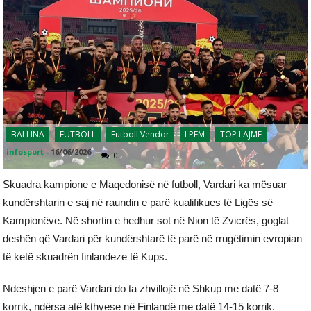
BALLINA
FUTBOLL
Futboll Vendor
LPFM
TOP LAJME
infosport
-
16/06/2026
0
Skuadra kampione e Maqedonisë në futboll, Vardari ka mësuar
kundërshtarin e saj në raundin e parë kualifikues të Ligës së
Kampionëve. Në shortin e hedhur sot në Nion të Zvicrës, goglat
deshën që Vardari për kundërshtarë të parë në rrugëtimin evropian
të ketë skuadrën finlandeze të Kups.
Ndeshjen e parë Vardari do ta zhvillojë në Shkup me datë 7-8
korrik, ndërsa atë kthyese në Finlandë me datë 14-15 korrik.