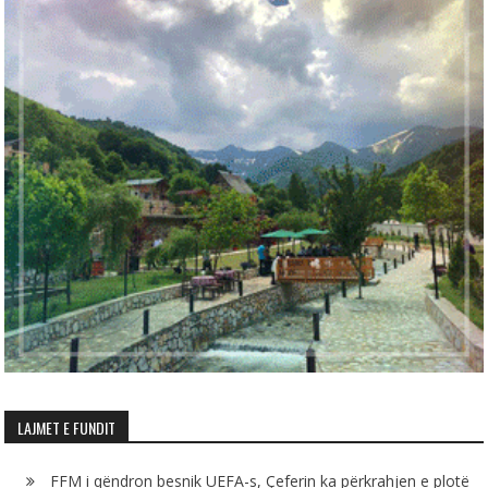
LAJMET E FUNDIT
FFM i qëndron besnik UEFA-s, Çeferin ka përkrahjen e plotë