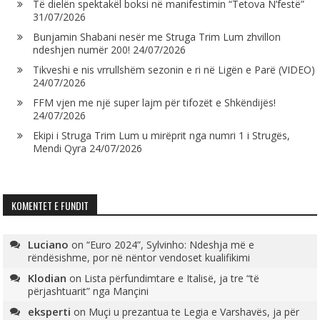
Të dielën spektakël boksi në manifestimin “Tetova N’festë”
31/07/2026
Bunjamin Shabani nesër me Struga Trim Lum zhvillon
ndeshjen numër 200!
24/07/2026
Tikveshi e nis vrrullshëm sezonin e ri në Ligën e Parë (VIDEO)
24/07/2026
FFM vjen me një super lajm për tifozët e Shkëndijës!
24/07/2026
Ekipi i Struga Trim Lum u mirëprit nga numri 1 i Strugës,
Mendi Qyra
24/07/2026
KOMENTET E FUNDIT
Luciano
on
“Euro 2024”, Sylvinho: Ndeshja më e
rëndësishme, por në nëntor vendoset kualifikimi
Klodian
on
Lista përfundimtare e Italisë, ja tre “të
përjashtuarit” nga Mançini
eksperti
on
Muçi u prezantua te Legia e Varshavës, ja për