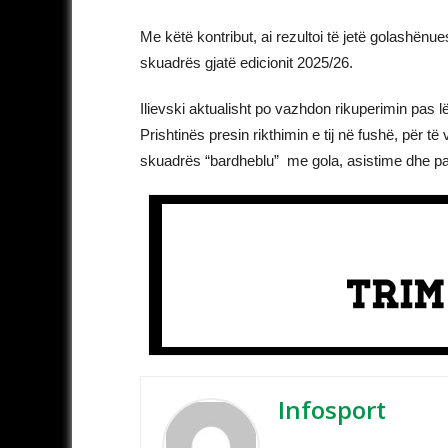
Me këtë kontribut, ai rezultoi të jetë golashënue
skuadrës gjatë edicionit 2025/26.
Ilievski aktualisht po vazhdon rikuperimin pas lë
Prishtinës presin rikthimin e tij në fushë, për t
skuadrës “bardheblu” me gola, asistime dhe pa
Infosport