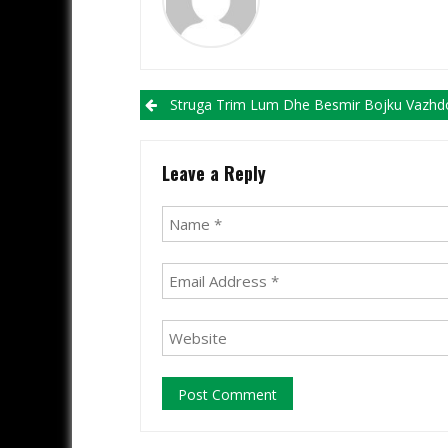
Post navigation
Struga Trim Lum Dhe Besmir Bojku Vazhdojnë Bashkëpu
Leave a Reply