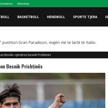
 kontaktoni
Marketing
TBOLL
BASKETBOLL
HENDBOLL
SPORTE TJERA
I
 pushton Gran Paradison, majën më të lartë të Italisë
 Ilievski i qëndron besnik Prishtinës
ron Besnik Prishtinës