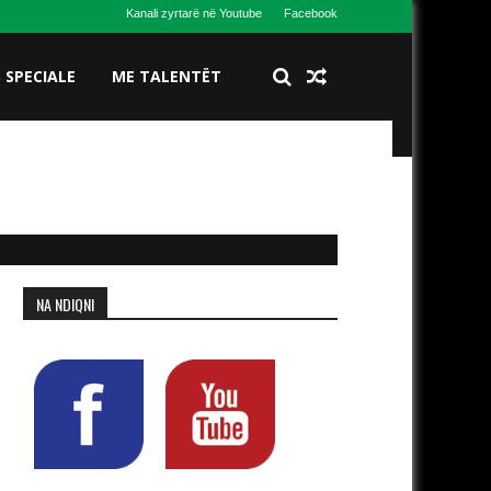
Kanali zyrtarë në Youtube
Facebook
S SPECIALE
ME TALENTËT
NA NDIQNI