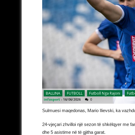
BALLINA
FUTBOLL
Futboll Nga Rajoni
Futb
infosport
-
16/06/2026
0
Sulmuesi maqedonas, Mario Ilievski, ka vazhdu
24-vjeçari zhvilloi një sezon të shkëlqyer me 
dhe 5 asistime në të gjitha garat.