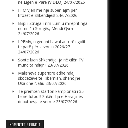
në Ligën e Parë (VIDEO)
24/07/2026
FFM vjen me një super lajm për
tifozët e Shkëndijës!
24/07/2026
Ekipi i Struga Trim Lum u mirëprit nga
numri 1 i Strugës, Mendi Qyra
24/07/2026
LPFMV, nigeriani Lawal autorë i golit
të parë për sezonin 2026/27
24/07/2026
Sonte luan Shkëndija, ja në cilën TV
mund ta ndiqni!
23/07/2026
Malisheva superiore edhe ndaj
skocezëve të Hibernian, shënojnë
Uka dhe Nafiu
23/07/2026
Të premtën starton kampionati i 35-
të në futboll! Shkëndija e Haraçinës
debutuesja e vetme
23/07/2026
KOMENTET E FUNDIT