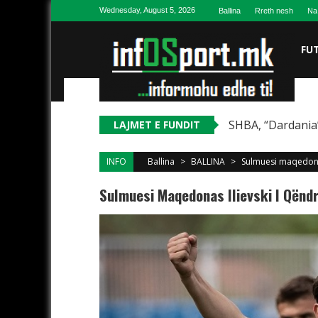
Skip to content
Wednesday, August 5, 2026
Ballina
Rreth nesh
Na
FU
SHBA, “Dardania”
LAJMET E FUNDIT
INFO
Ballina
>
BALLINA
>
Sulmuesi maqedonas
Sulmuesi Maqedonas Ilievski I Qënd