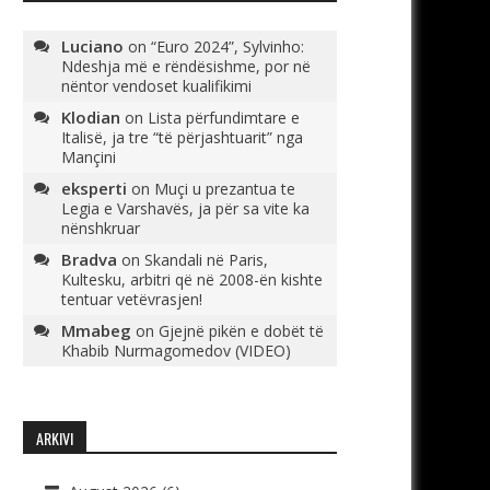
Luciano
on
“Euro 2024”, Sylvinho:
Ndeshja më e rëndësishme, por në
nëntor vendoset kualifikimi
Klodian
on
Lista përfundimtare e
Italisë, ja tre “të përjashtuarit” nga
Mançini
eksperti
on
Muçi u prezantua te
Legia e Varshavës, ja për sa vite ka
nënshkruar
Bradva
on
Skandali në Paris,
Kultesku, arbitri që në 2008-ën kishte
tentuar vetëvrasjen!
Mmabeg
on
Gjejnë pikën e dobët të
Khabib Nurmagomedov (VIDEO)
ARKIVI