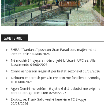
LAJMET E FUNDIT
SHBA, “Dardania” pushton Gran Paradison, majën më të
lartë të Italisë
04/08/2026
Në moshë 34-vjeçare ndërroi jetë luftëtari i UFC-së, Allan
Nascimento
04/08/2026
Como ashpërson rregullat për biletat sezonale!
03/08/2026
Debutim ëndërrash për Olti Hysenin me fanellën e Brøndby
IF!
03/08/2026
Agon Demiri me vetëm 16 vjet e 6 ditë debutoi me ekipin e
parë të Struga Trim Lum
02/08/2026
Ekskluzive, Fisnik Saliu veshë fanellën e FC Skopje
02/08/2026