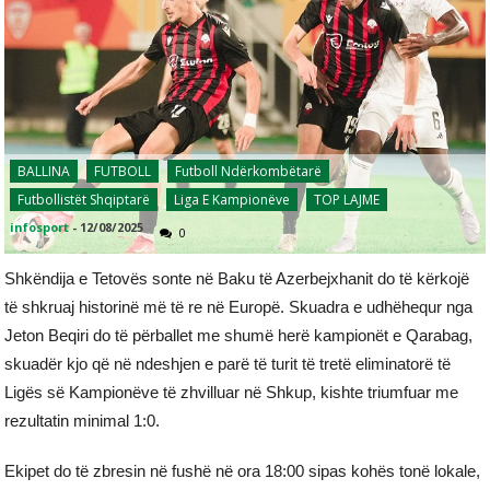
BALLINA
FUTBOLL
Futboll Ndërkombëtarë
Futbollistët Shqiptarë
Liga E Kampionëve
TOP LAJME
infosport
-
12/08/2025
0
Shkëndija e Tetovës sonte në Baku të Azerbejxhanit do të kërkojë
të shkruaj historinë më të re në Europë. Skuadra e udhëhequr nga
Jeton Beqiri do të përballet me shumë herë kampionët e Qarabag,
skuadër kjo që në ndeshjen e parë të turit të tretë eliminatorë të
Ligës së Kampionëve të zhvilluar në Shkup, kishte triumfuar me
rezultatin minimal 1:0.
Ekipet do të zbresin në fushë në ora 18:00 sipas kohës tonë lokale,