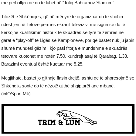
me përballjen që do të luhet në “Tofiq Bahramov Stadium”.
Tifozët e Shkëndijës, që në mënyrë të organizuar do të shohin
ndeshjen në Tetovë përmes ekranit televiziv, me siguri se do të
kërkojnë kualifikimin historik të skuadrës së tyre të zemrës në
garat e “play-off” të Ligës së Kampionëve, por që bastet nuk ju japin
shumë mundësi gëzimi, kjo pasi fitorja e mundshme e skuadrës
tetovare kuotohet me notën 7.50, kundrejt asaj të Qarabag, 1.33.
Barazimi eventual është kuotuar me 5.25.
Megjithatë, bastet jo gjithnjë flasin drejtë, ashtu që të shpresojmë se
Shkëndija sonte do të gëzojë gjithë shqiptarët ane mbanë.
(infOSport.Mk)