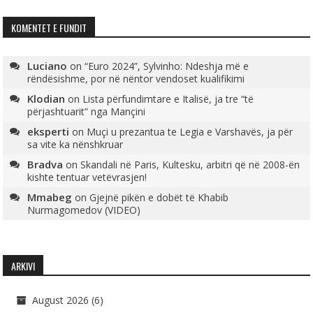
KOMENTET E FUNDIT
Luciano
on
“Euro 2024”, Sylvinho: Ndeshja më e
rëndësishme, por në nëntor vendoset kualifikimi
Klodian
on
Lista përfundimtare e Italisë, ja tre “të
përjashtuarit” nga Mançini
eksperti
on
Muçi u prezantua te Legia e Varshavës, ja për
sa vite ka nënshkruar
Bradva
on
Skandali në Paris, Kultesku, arbitri që në 2008-ën
kishte tentuar vetëvrasjen!
Mmabeg
on
Gjejnë pikën e dobët të Khabib
Nurmagomedov (VIDEO)
ARKIVI
August 2026
(6)