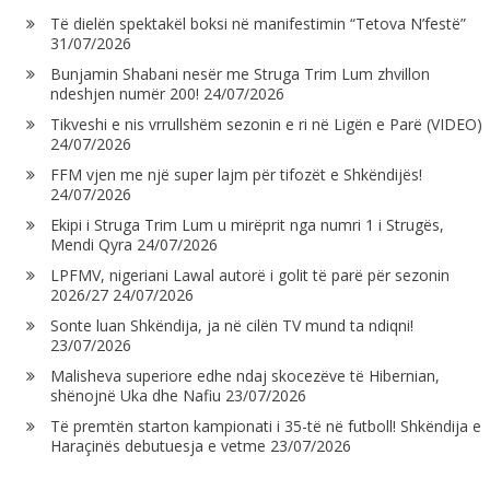
Të dielën spektakël boksi në manifestimin “Tetova N’festë”
31/07/2026
Bunjamin Shabani nesër me Struga Trim Lum zhvillon
ndeshjen numër 200!
24/07/2026
Tikveshi e nis vrrullshëm sezonin e ri në Ligën e Parë (VIDEO)
24/07/2026
FFM vjen me një super lajm për tifozët e Shkëndijës!
24/07/2026
Ekipi i Struga Trim Lum u mirëprit nga numri 1 i Strugës,
Mendi Qyra
24/07/2026
LPFMV, nigeriani Lawal autorë i golit të parë për sezonin
2026/27
24/07/2026
Sonte luan Shkëndija, ja në cilën TV mund ta ndiqni!
23/07/2026
Malisheva superiore edhe ndaj skocezëve të Hibernian,
shënojnë Uka dhe Nafiu
23/07/2026
Të premtën starton kampionati i 35-të në futboll! Shkëndija e
Haraçinës debutuesja e vetme
23/07/2026