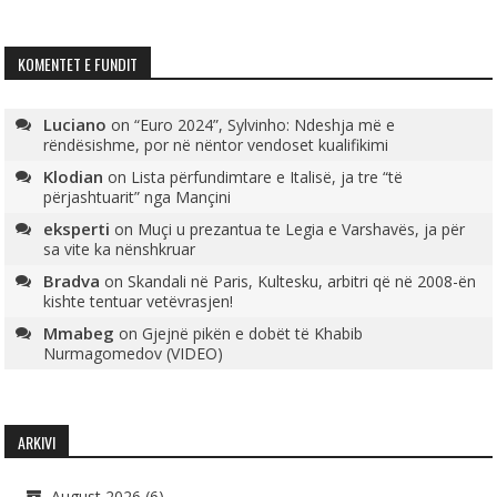
KOMENTET E FUNDIT
Luciano
on
“Euro 2024”, Sylvinho: Ndeshja më e
rëndësishme, por në nëntor vendoset kualifikimi
Klodian
on
Lista përfundimtare e Italisë, ja tre “të
përjashtuarit” nga Mançini
eksperti
on
Muçi u prezantua te Legia e Varshavës, ja për
sa vite ka nënshkruar
Bradva
on
Skandali në Paris, Kultesku, arbitri që në 2008-ën
kishte tentuar vetëvrasjen!
Mmabeg
on
Gjejnë pikën e dobët të Khabib
Nurmagomedov (VIDEO)
ARKIVI
August 2026
(6)