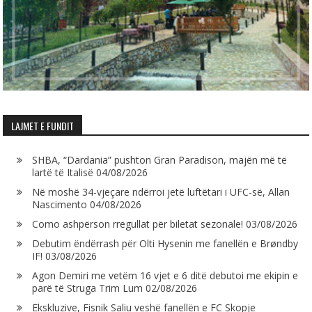
LAJMET E FUNDIT
SHBA, “Dardania” pushton Gran Paradison, majën më të
lartë të Italisë
04/08/2026
Në moshë 34-vjeçare ndërroi jetë luftëtari i UFC-së, Allan
Nascimento
04/08/2026
Como ashpërson rregullat për biletat sezonale!
03/08/2026
Debutim ëndërrash për Olti Hysenin me fanellën e Brøndby
IF!
03/08/2026
Agon Demiri me vetëm 16 vjet e 6 ditë debutoi me ekipin e
parë të Struga Trim Lum
02/08/2026
Ekskluzive, Fisnik Saliu veshë fanellën e FC Skopje