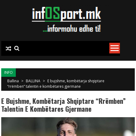
Skip to content
INFO
Ballina
>
BALLINA
>
E bujshme, kombëtarja shqiptare
“rrëmben” talentin e kombëtares gjermane
E Bujshme, Kombëtarja Shqiptare “rrëmben”
Talentin E Kombëtares Gjermane