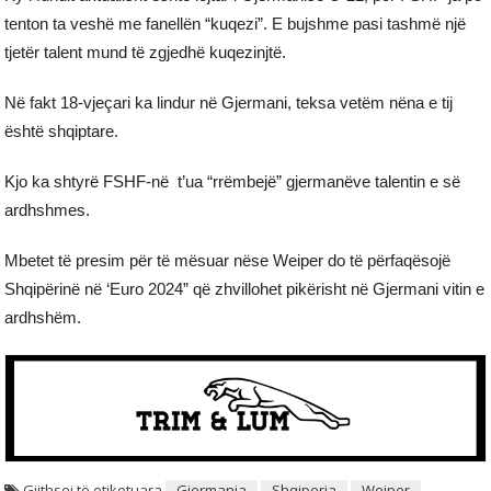
tenton ta veshë me fanellën “kuqezi”. E bujshme pasi tashmë një
tjetër talent mund të zgjedhë kuqezinjtë.
Në fakt 18-vjeçari ka lindur në Gjermani, teksa vetëm nëna e tij
është shqiptare.
Kjo ka shtyrë FSHF-në t’ua “rrëmbejë” gjermanëve talentin e së
ardhshmes.
Mbetet të presim për të mësuar nëse Weiper do të përfaqësojë
Shqipërinë në ‘Euro 2024” që zhvillohet pikërisht në Gjermani vitin e
ardhshëm.
Gjithsej të etiketuara
Gjermania
Shqiperia
Weiper