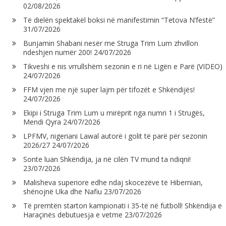
02/08/2026
Të dielën spektakël boksi në manifestimin “Tetova N’festë”
31/07/2026
Bunjamin Shabani nesër me Struga Trim Lum zhvillon
ndeshjen numër 200!
24/07/2026
Tikveshi e nis vrrullshëm sezonin e ri në Ligën e Parë (VIDEO)
24/07/2026
FFM vjen me një super lajm për tifozët e Shkëndijës!
24/07/2026
Ekipi i Struga Trim Lum u mirëprit nga numri 1 i Strugës,
Mendi Qyra
24/07/2026
LPFMV, nigeriani Lawal autorë i golit të parë për sezonin
2026/27
24/07/2026
Sonte luan Shkëndija, ja në cilën TV mund ta ndiqni!
23/07/2026
Malisheva superiore edhe ndaj skocezëve të Hibernian,
shënojnë Uka dhe Nafiu
23/07/2026
Të premtën starton kampionati i 35-të në futboll! Shkëndija e
Haraçinës debutuesja e vetme
23/07/2026