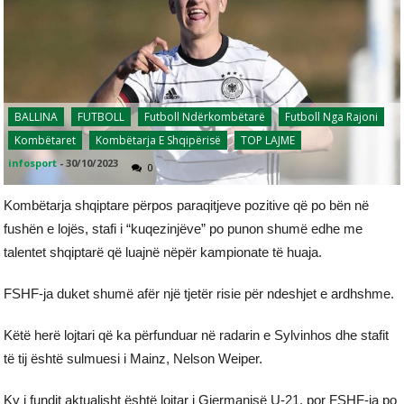
BALLINA
FUTBOLL
Futboll Ndërkombëtarë
Futboll Nga Rajoni
Kombëtaret
Kombëtarja E Shqipërisë
TOP LAJME
infosport
-
30/10/2023
0
Kombëtarja shqiptare përpos paraqitjeve pozitive që po bën në
fushën e lojës, stafi i “kuqezinjëve” po punon shumë edhe me
talentet shqiptarë që luajnë nëpër kampionate të huaja.
FSHF-ja duket shumë afër një tjetër risie për ndeshjet e ardhshme.
Këtë herë lojtari që ka përfunduar në radarin e Sylvinhos dhe stafit
të tij është sulmuesi i Mainz, Nelson Weiper.
Ky i fundit aktualisht është lojtar i Gjermanisë U-21, por FSHF-ja po