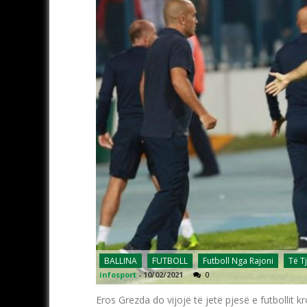
BALLINA
FUTBOLL
Futboll Nga Rajoni
Të T
infosport
-
10/02/2021
0
Eros Grezda do vijojë të jetë pjesë e futbollit k