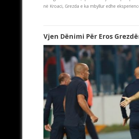
në Kroaci, Grezda e ka mbyllur edhe eksperienc
Vjen Dënimi Për Eros Grezdë