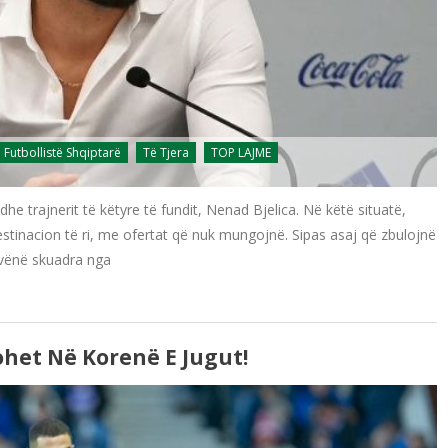
Futbollistë Shqiptarë
Të Tjera
TOP LAJME
e trajnerit të këtyre të fundit, Nenad Bjelica. Në këtë situatë,
destinacion të ri, me ofertat që nuk mungojnë. Sipas asaj që zbulojnë
ë vënë skuadra nga
ohet Në Korenë E Jugut!