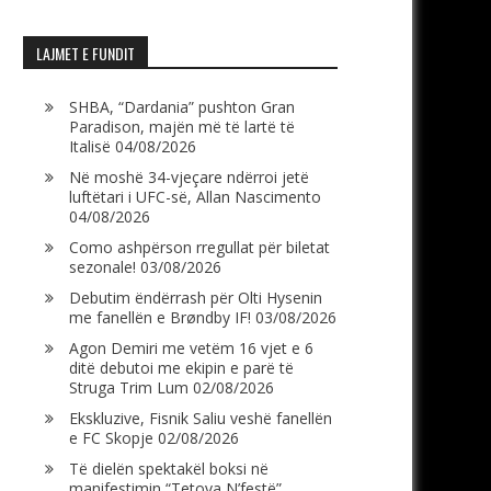
LAJMET E FUNDIT
SHBA, “Dardania” pushton Gran
Paradison, majën më të lartë të
Italisë
04/08/2026
Në moshë 34-vjeçare ndërroi jetë
luftëtari i UFC-së, Allan Nascimento
04/08/2026
Como ashpërson rregullat për biletat
sezonale!
03/08/2026
Debutim ëndërrash për Olti Hysenin
me fanellën e Brøndby IF!
03/08/2026
Agon Demiri me vetëm 16 vjet e 6
ditë debutoi me ekipin e parë të
Struga Trim Lum
02/08/2026
Ekskluzive, Fisnik Saliu veshë fanellën
e FC Skopje
02/08/2026
Të dielën spektakël boksi në
manifestimin “Tetova N’festë”