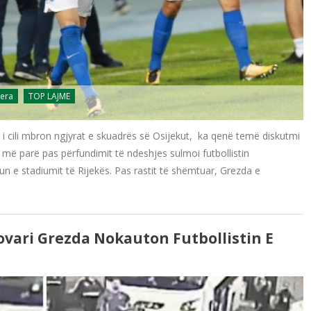
jera
TOP LAJME
, i cili mbron ngjyrat e skuadrës së Osijekut, ka qenë temë diskutmi
të më parë pas përfundimit të ndeshjes sulmoi futbollistin
un e stadiumit të Rijekës. Pas rastit të shëmtuar, Grezda e
ovari Grezda Nokauton Futbollistin E