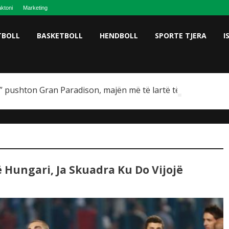
ktoni
Marketing
TBOLL
BASKETBOLL
HENDBOLL
SPORTE TJERA
I
 pushton Gran Paradison, majën më të lartë të Italisë
Hungari, Ja Skuadra Ku Do Vijojë