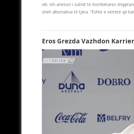
viti. Ish-anësori i sulmit të Kombëtares shqipt
sheh alternativa të tjera. “Është e vertetë që k
Eros Grezda Vazhdon Karrie