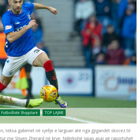
Futbollistë Shqiptarë
TOP LAJME
n, teksa gabimet në sjellje e larguan atë nga gjigandët skocez të
tur me Stiven Zherard në krye. Ndërkohë sipas asaj që raportohet