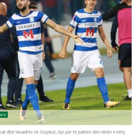
jera
roat dhe skuadrës së Osijekut, kjo për të paktën deri verën e këtij