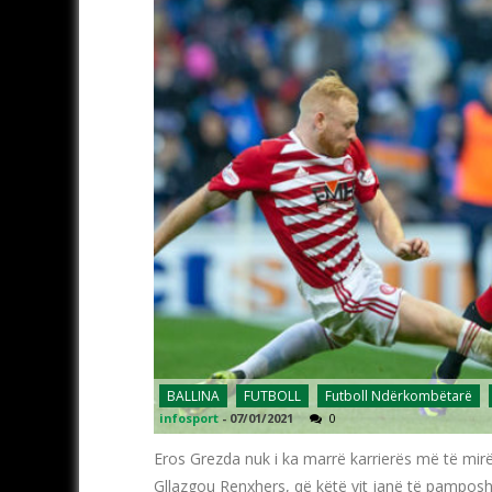
BALLINA
FUTBOLL
Futboll Ndërkombëtarë
infosport
-
07/01/2021
0
Eros Grezda nuk i ka marrë karrierës më të mirë
Gllazgou Renxhers, që këtë vit janë të pamposh