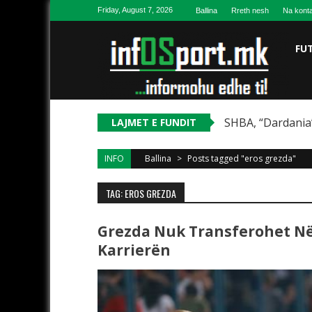
Skip to content
Friday, August 7, 2026
Ballina
Rreth nesh
Na konta
FU
SHBA, “Dardania”
LAJMET E FUNDIT
INFO
Ballina
>
Posts tagged "eros grezda"
TAG: EROS GREZDA
Grezda Nuk Transferohet Në 
Karrierën