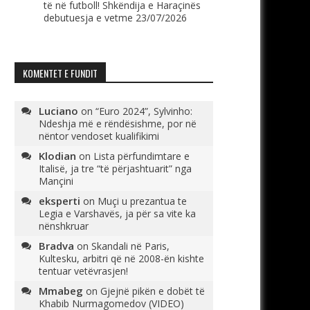
të në futboll! Shkëndija e Haraçinës
debutuesja e vetme
23/07/2026
KOMENTET E FUNDIT
Luciano
on
“Euro 2024”, Sylvinho:
Ndeshja më e rëndësishme, por në
nëntor vendoset kualifikimi
Klodian
on
Lista përfundimtare e
Italisë, ja tre “të përjashtuarit” nga
Mançini
eksperti
on
Muçi u prezantua te
Legia e Varshavës, ja për sa vite ka
nënshkruar
Bradva
on
Skandali në Paris,
Kultesku, arbitri që në 2008-ën kishte
tentuar vetëvrasjen!
Mmabeg
on
Gjejnë pikën e dobët të
Khabib Nurmagomedov (VIDEO)