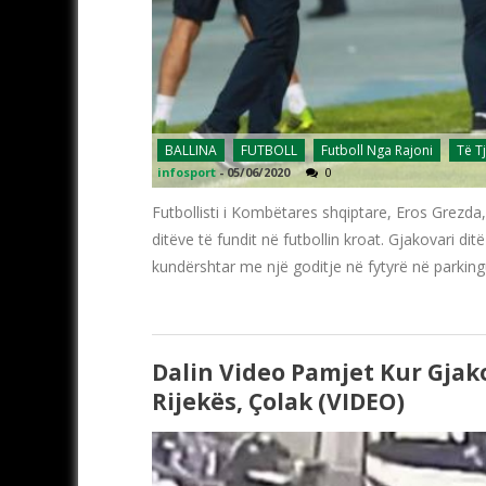
BALLINA
FUTBOLL
Futboll Nga Rajoni
Të T
infosport
-
05/06/2020
0
Futbollisti i Kombëtares shqiptare, Eros Grezda
ditëve të fundit në futbollin kroat. Gjakovari di
kundërshtar me një goditje në fytyrë në parking
Dalin Video Pamjet Kur Gjak
Rijekës, Çolak (VIDEO)