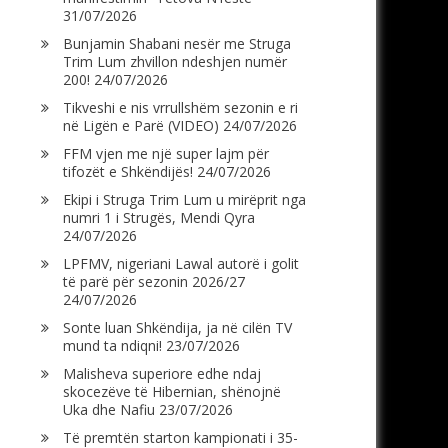
31/07/2026
Bunjamin Shabani nesër me Struga
Trim Lum zhvillon ndeshjen numër
200!
24/07/2026
Tikveshi e nis vrrullshëm sezonin e ri
në Ligën e Parë (VIDEO)
24/07/2026
FFM vjen me një super lajm për
tifozët e Shkëndijës!
24/07/2026
Ekipi i Struga Trim Lum u mirëprit nga
numri 1 i Strugës, Mendi Qyra
24/07/2026
LPFMV, nigeriani Lawal autorë i golit
të parë për sezonin 2026/27
24/07/2026
Sonte luan Shkëndija, ja në cilën TV
mund ta ndiqni!
23/07/2026
Malisheva superiore edhe ndaj
skocezëve të Hibernian, shënojnë
Uka dhe Nafiu
23/07/2026
Të premtën starton kampionati i 35-