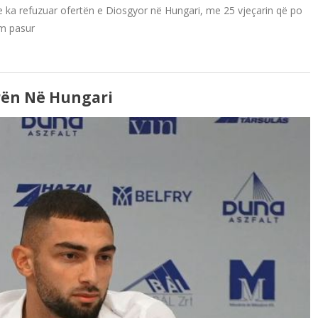
are ka refuzuar ofertën e Diosgyor në Hungari, me 25 vjeçarin që po
am pasur
rën Në Hungari