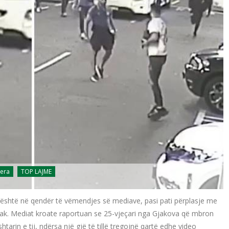
jera
TOP LAJME
 është në qendër të vëmendjes së mediave, pasi pati përplasje me
olak. Mediat kroate raportuan se 25-vjeçari nga Gjakova që mbron
tarin e tij, ndërsa një gjë të tillë tregojnë qartë edhe video