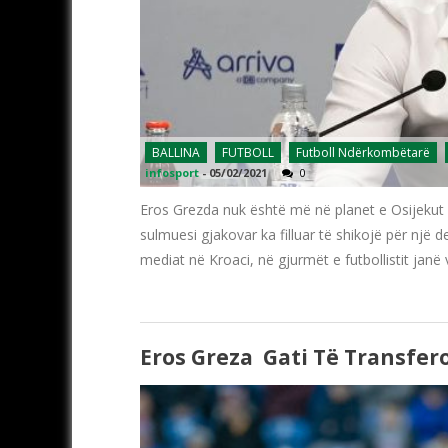
BALLINA
FUTBOLL
Futboll Ndërkombëtarë
infosport
-
05/02/2021
0
Eros Grezda nuk është më në planet e Osijekut dh
sulmuesi gjakovar ka filluar të shikojë për një 
mediat në Kroaci, në gjurmët e futbollistit jan
Eros Greza Gati Të Transfer