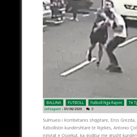
BALLINA
FUTBOLL
Futboll Nga Rajoni
Të T
infosport
-
01/06/2020
0
Sulmuesi i Kombëtares shqiptare, Eros Grezda,
futbollistin kundërshtarë të Rijekës, Antonio Ç
ngjyrat e Osijekut, ka goditur me grusht kundërsh