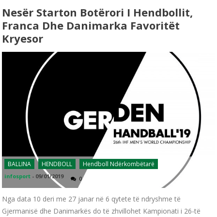
Nesër Starton Botërori I Hendbollit,
Franca Dhe Danimarka Favoritët
Kryesor
BALLINA
HENDBOLL
Hendboll Ndërkombëtarë
infosport
-
09/01/2019
0
Nga data 10 deri me 27 janar në 6 qytete të ndryshme të
Gjermanisë dhe Danimarkës do të zhvillohet Kampionati i 26-të