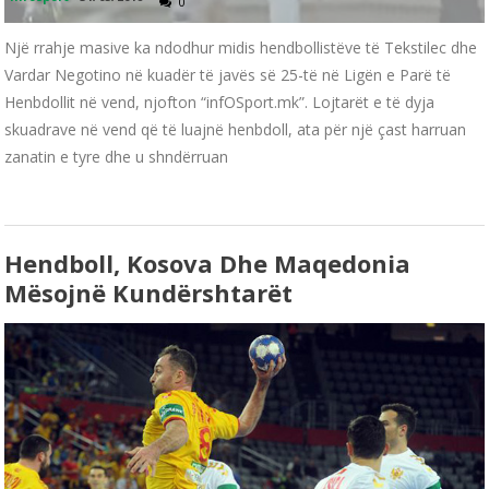
0
Një rrahje masive ka ndodhur midis hendbollistëve të Tekstilec dhe
Vardar Negotino në kuadër të javës së 25-të në Ligën e Parë të
Henbdollit në vend, njofton “infOSport.mk”. Lojtarët e të dyja
skuadrave në vend që të luajnë henbdoll, ata për një çast harruan
zanatin e tyre dhe u shndërruan
Hendboll, Kosova Dhe Maqedonia
Mësojnë Kundërshtarët