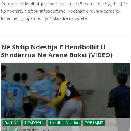
Botëror në Hendboll për meshkuj, ku do të marrin pjesë gjithsej 24
kombëtare, njofton ‘infOSport.mk’. Ndeshjet e raundit paraprak
luhen në 4 grupe me nga 6 skuadra në qytetet
Në Shtip Ndeshja E Hendbollit U
Shndërrua Në Arenë Boksi (VIDEO)
BALLINA
HENDBOLL
Hendboll Vendor
TOP LAJME
infosport
-
31/05/2018