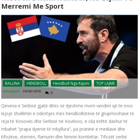
Merremi Me Sport
BALLINA
HENDBOLL
Hendboll Nga Rajoni
TOP LAJME
infosport
-
24/03/2018
0
Qeveria e Serbisë gjatë ditës së djeshme morri vendim që të mos
lejojë zhvillimin e ndeshjes mes hendbollisteve të grupmoshave të
reja të Kosovës dhe Serbisë në Kovilovo, e cila është dashur të
mbahet “prapa dyerve të mbyllura”, pa praninë e mediave dhe
tifozëve, stemën, flamurin dhe himnin kombëtar. Tifozët serbë