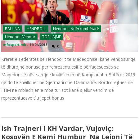
BALLINA
HENDBOLL
Hendboll Ndërkombëtarë
Hendboll Vendor
TOP LAJME
infosport.mk
-
11/04/2018
0
Krerët e Federatës së Hendbollit të Maqedonisë, kanë vendosur që
të dhurojnë bonuse për reprezentuesit e përfaqësueses së
Maqedonisë nëse arrijnë kualifikimin në Kampionatin Botëror 2019
që do të zhvillohet në Gjermani dhe Danimarkë. Bordi drejtues në
FHM në mbledhjen e mbajtur sot kanë sjellur vendim që
reprezentuesve t’iu jepet bonus
Ish Trajneri I KH Vardar, Vujoviç:
Kosovën E Kemi Humbur, Na Lejoni Të