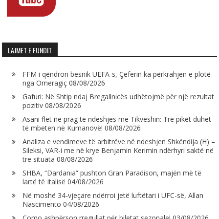
LAJMET E FUNDIT
FFM i qëndron besnik UEFA-s, Çeferin ka përkrahjen e plotë
nga Omeragiç
08/08/2026
Gafuri: Në Shtip ndaj Bregallnicës udhëtojmë për një rezultat
pozitiv
08/08/2026
Asani flet në prag të ndeshjes me Tikveshin: Tre pikët duhet
të mbeten në Kumanovë!
08/08/2026
Analiza e vendimeve të arbitrëve në ndeshjen Shkëndija (H) –
Sileksi, VAR-i me në krye Benjamin Kerimin ndërhyri saktë në
tre situata
08/08/2026
SHBA, “Dardania” pushton Gran Paradison, majën më të
lartë të Italisë
04/08/2026
Në moshë 34-vjeçare ndërroi jetë luftëtari i UFC-së, Allan
Nascimento
04/08/2026
Como ashpërson rregullat për biletat sezonale!
03/08/2026