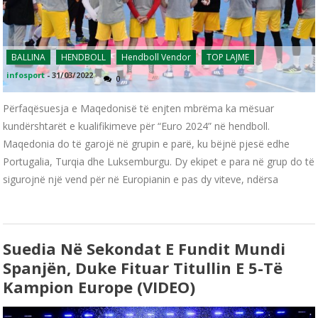
BALLINA
HENDBOLL
Hendboll Vendor
TOP LAJME
infosport
-
31/03/2022
0
Përfaqësuesja e Maqedonisë të enjten mbrëma ka mësuar
kundërshtarët e kualifikimeve për “Euro 2024” në hendboll.
Maqedonia do të garojë në grupin e parë, ku bëjnë pjesë edhe
Portugalia, Turqia dhe Luksemburgu. Dy ekipet e para në grup do të
sigurojnë një vend për në Europianin e pas dy viteve, ndërsa
Suedia Në Sekondat E Fundit Mundi
Spanjën, Duke Fituar Titullin E 5-Të
Kampion Europe (VIDEO)