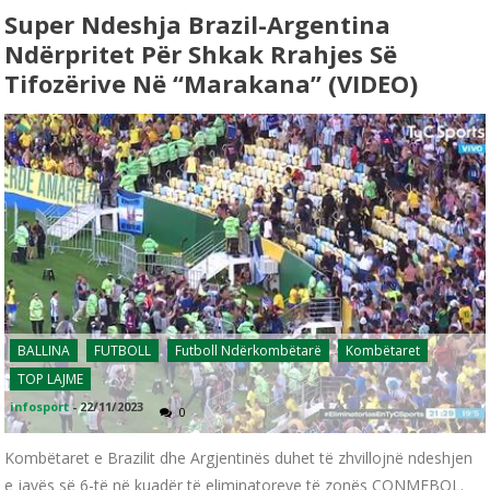
Super Ndeshja Brazil-Argentina
Ndërpritet Për Shkak Rrahjes Së
Tifozërive Në “Marakana” (VIDEO)
BALLINA
FUTBOLL
Futboll Ndërkombëtarë
Kombëtaret
TOP LAJME
infosport
-
22/11/2023
0
Kombëtaret e Brazilit dhe Argjentinës duhet të zhvillojnë ndeshjen
e javës së 6-të në kuadër të eliminatoreve të zonës CONMEBOL.