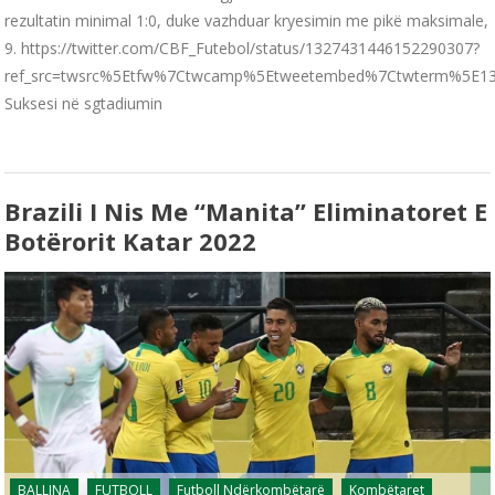
rezultatin minimal 1:0, duke vazhduar kryesimin me pikë maksimale,
9. https://twitter.com/CBF_Futebol/status/1327431446152290307?
ref_src=twsrc%5Etfw%7Ctwcamp%5Etweetembed%7Ctwterm%5E13
Suksesi në sgtadiumin
Brazili I Nis Me “manita” Eliminatoret E
Botërorit Katar 2022
BALLINA
FUTBOLL
Futboll Ndërkombëtarë
Kombëtaret