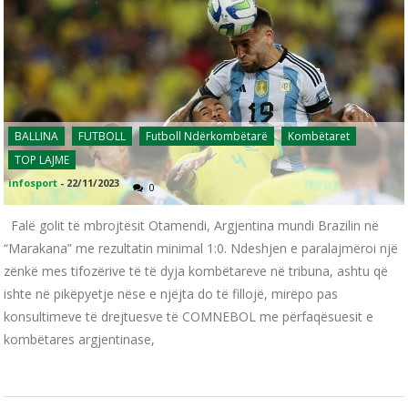
BALLINA
FUTBOLL
Futboll Ndërkombëtarë
Kombëtaret
TOP LAJME
infosport
-
22/11/2023
0
Falë golit të mbrojtësit Otamendi, Argjentina mundi Brazilin në
“Marakana” me rezultatin minimal 1:0. Ndeshjen e paralajmëroi një
zënkë mes tifozërive të të dyja kombëtareve në tribuna, ashtu që
ishte në pikëpyetje nëse e njëjta do të fillojë, mirëpo pas
konsultimeve të drejtuesve të COMNEBOL me përfaqësuesit e
kombëtares argjentinase,