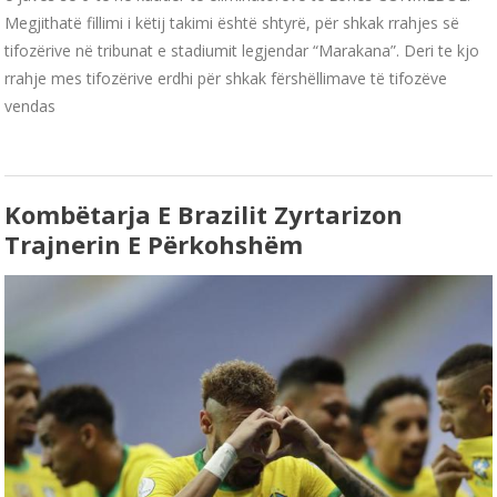
Megjithatë fillimi i këtij takimi është shtyrë, për shkak rrahjes së
tifozërive në tribunat e stadiumit legjendar “Marakana”. Deri te kjo
rrahje mes tifozërive erdhi për shkak fërshëllimave të tifozëve
vendas
Kombëtarja E Brazilit Zyrtarizon
Trajnerin E Përkohshëm