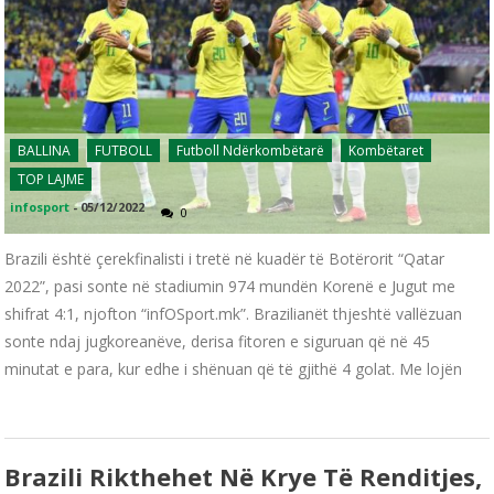
BALLINA
FUTBOLL
Futboll Ndërkombëtarë
Kombëtaret
TOP LAJME
infosport
-
05/12/2022
0
Brazili është çerekfinalisti i tretë në kuadër të Botërorit “Qatar
2022”, pasi sonte në stadiumin 974 mundën Korenë e Jugut me
shifrat 4:1, njofton “infOSport.mk”. Brazilianët thjeshtë vallëzuan
sonte ndaj jugkoreanëve, derisa fitoren e siguruan që në 45
minutat e para, kur edhe i shënuan që të gjithë 4 golat. Me lojën
Brazili Rikthehet Në Krye Të Renditjes,