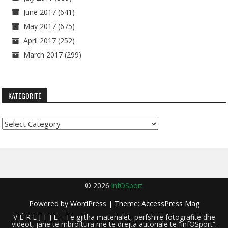
June 2017
(641)
May 2017
(675)
April 2017
(252)
March 2017
(299)
KATEGORITË
Kategoritë
© 2026
infOSport
Powered by
WordPress
| Theme:
AccessPress Mag
V Ë R E J T J E – Të gjitha materialet, përfshirë fotografitë dhe
videot, janë të mbrojtura me të drejta autoriale të “infOSport”.