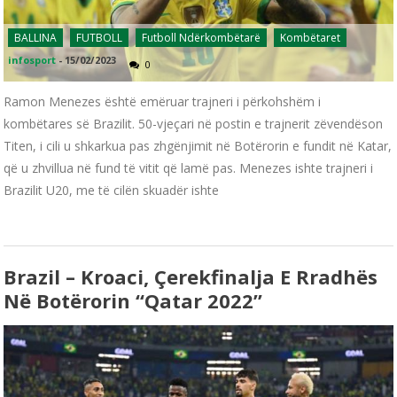
BALLINA
FUTBOLL
Futboll Ndërkombëtarë
Kombëtaret
infosport
-
15/02/2023
0
Ramon Menezes është emëruar trajneri i përkohshëm i
kombëtares së Brazilit. 50-vjeçari në postin e trajnerit zëvendëson
Titen, i cili u shkarkua pas zhgënjimit në Botërorin e fundit në Katar,
që u zhvillua në fund të vitit që lamë pas. Menezes ishte trajneri i
Brazilit U20, me të cilën skuadër ishte
Brazil – Kroaci, Çerekfinalja E Rradhës
Në Botërorin “Qatar 2022”