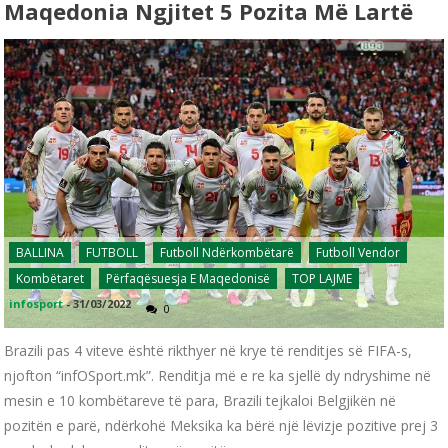
Maqedonia Ngjitet 5 Pozita Më Lartë
BALLINA
FUTBOLL
Futboll Ndërkombëtarë
Futboll Vendor
Kombëtaret
Përfaqësuesja E Maqedonisë
TOP LAJME
infosport
-
31/03/2022
0
Brazili pas 4 viteve është rikthyer në krye të renditjes së FIFA-s,
njofton “infOSport.mk”. Renditja më e re ka sjellë dy ndryshime në
mesin e 10 kombëtareve të para, Brazili tejkaloi Belgjikën në
pozitën e parë, ndërkohë Meksika ka bërë një lëvizje pozitive prej 3