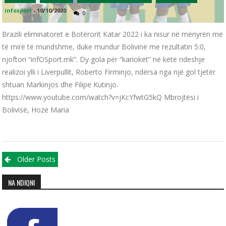
infosport
-
10/10/2020
0
Brazili eliminatoret e Botërorit Katar 2022 i ka nisur në mënyrën më
të mirë të mundshme, duke mundur Bolivinë me rezultatin 5:0,
njofton “infOSport.mk”. Dy gola për “kariokët” në këtë ndeshje
realizoi ylli i Liverpullit, Roberto Firminjo, ndërsa nga një gol tjetër
shtuan Markinjos dhe Filipe Kutinjo.
https://www.youtube.com/watch?v=jKcYfwtG5kQ Mbrojtësi i
Bolivisë, Hoze Maria
Posts navigation
Older Posts
NA NDIQNI