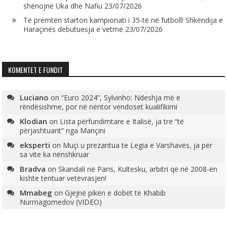
shënojnë Uka dhe Nafiu
23/07/2026
Të premtën starton kampionati i 35-të në futboll! Shkëndija e
Haraçinës debutuesja e vetme
23/07/2026
KOMENTET E FUNDIT
Luciano
on
“Euro 2024”, Sylvinho: Ndeshja më e
rëndësishme, por në nëntor vendoset kualifikimi
Klodian
on
Lista përfundimtare e Italisë, ja tre “të
përjashtuarit” nga Mançini
eksperti
on
Muçi u prezantua te Legia e Varshavës, ja për
sa vite ka nënshkruar
Bradva
on
Skandali në Paris, Kultesku, arbitri që në 2008-ën
kishte tentuar vetëvrasjen!
Mmabeg
on
Gjejnë pikën e dobët të Khabib
Nurmagomedov (VIDEO)