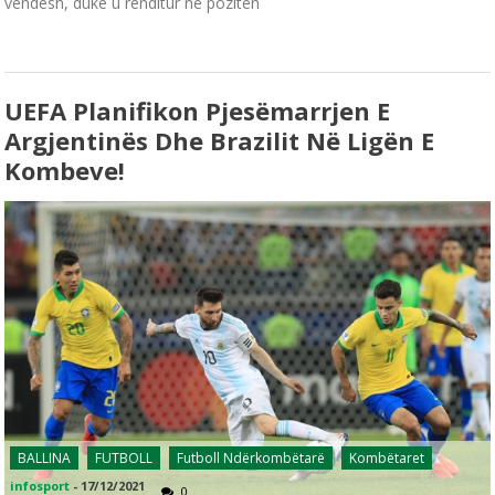
vendesh, duke u renditur në pozitën
UEFA Planifikon Pjesëmarrjen E
Argjentinës Dhe Brazilit Në Ligën E
Kombeve!
BALLINA
FUTBOLL
Futboll Ndërkombëtarë
Kombëtaret
infosport
-
17/12/2021
0