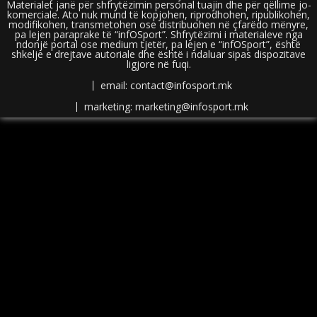
Materialet janë për shfrytëzimin personal tuajin dhe për qëllime jo-
komerciale. Ato nuk mund të kopjohen, riprodhohen, ripublikohen,
modifikohen, transmetohen ose distribuohen në çfarëdo mënyre,
pa lejen paraprake të “infOSport”. Shfrytëzimi i materialeve nga
ndonjë portal ose medium tjetër, pa lejen e “infOSport”, është
shkelje e drejtave autoriale dhe është i ndaluar sipas dispozitave
ligjore në fuqi.
email: contact@infosport.mk
marketing: marketing@infosport.mk