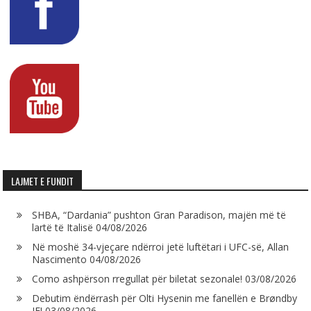
LAJMET E FUNDIT
SHBA, “Dardania” pushton Gran Paradison, majën më të
lartë të Italisë
04/08/2026
Në moshë 34-vjeçare ndërroi jetë luftëtari i UFC-së, Allan
Nascimento
04/08/2026
Como ashpërson rregullat për biletat sezonale!
03/08/2026
Debutim ëndërrash për Olti Hysenin me fanellën e Brøndby
IF!
03/08/2026