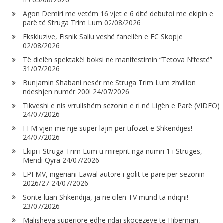
Agon Demiri me vetëm 16 vjet e 6 ditë debutoi me ekipin e
parë të Struga Trim Lum
02/08/2026
Ekskluzive, Fisnik Saliu veshë fanellën e FC Skopje
02/08/2026
Të dielën spektakël boksi në manifestimin “Tetova N’festë”
31/07/2026
Bunjamin Shabani nesër me Struga Trim Lum zhvillon
ndeshjen numër 200!
24/07/2026
Tikveshi e nis vrrullshëm sezonin e ri në Ligën e Parë (VIDEO)
24/07/2026
FFM vjen me një super lajm për tifozët e Shkëndijës!
24/07/2026
Ekipi i Struga Trim Lum u mirëprit nga numri 1 i Strugës,
Mendi Qyra
24/07/2026
LPFMV, nigeriani Lawal autorë i golit të parë për sezonin
2026/27
24/07/2026
Sonte luan Shkëndija, ja në cilën TV mund ta ndiqni!
23/07/2026
Malisheva superiore edhe ndaj skocezëve të Hibernian,