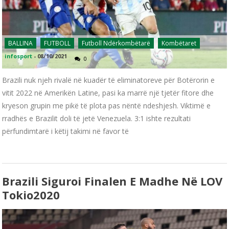
BALLINA
FUTBOLL
Futboll Ndërkombëtarë
Kombëtaret
infosport
-
08/10/2021
0
Brazili nuk njeh rivalë në kuadër të eliminatoreve për Botërorin e
vitit 2022 në Amerikën Latine, pasi ka marrë një tjetër fitore dhe
kryeson grupin me pikë të plota pas nëntë ndeshjesh. Viktimë e
rradhës e Brazilit doli të jetë Venezuela. 3:1 ishte rezultati
përfundimtarë i këtij takimi në favor të
Brazili Siguroi Finalen E Madhe Në LOV
Tokio2020