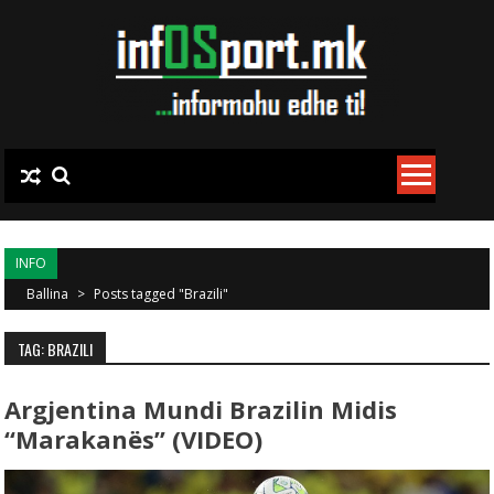
Skip to content
INFO
Ballina
>
Posts tagged "Brazili"
TAG: BRAZILI
Argjentina Mundi Brazilin Midis
“Marakanës” (VIDEO)