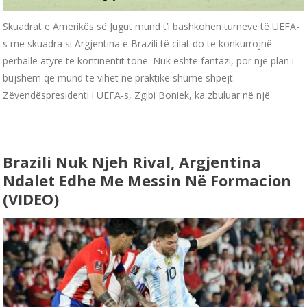
Skuadrat e Amerikës së Jugut mund t’i bashkohen turneve të UEFA-
s me skuadra si Argjentina e Brazili të cilat do të konkurrojnë
përballë atyre të kontinentit tonë. Nuk është fantazi, por një plan i
bujshëm që mund të vihet në praktikë shumë shpejt.
Zëvendëspresidenti i UEFA-s, Zgibi Boniek, ka zbuluar në një
Brazili Nuk Njeh Rival, Argjentina
Ndalet Edhe Me Messin Në Formacion
(VIDEO)