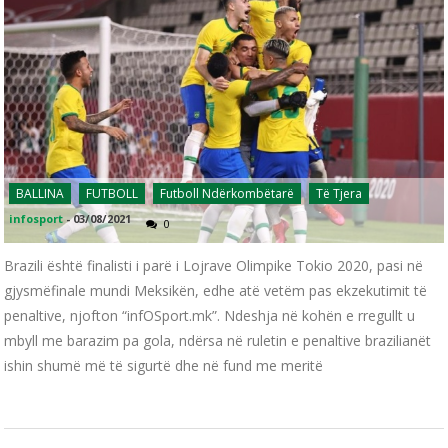
BALLINA
FUTBOLL
Futboll Ndërkombëtarë
Të Tjera
infosport
-
03/08/2021
0
Brazili është finalisti i parë i Lojrave Olimpike Tokio 2020, pasi në
gjysmëfinale mundi Meksikën, edhe atë vetëm pas ekzekutimit të
penaltive, njofton “infOSport.mk”. Ndeshja në kohën e rregullt u
mbyll me barazim pa gola, ndërsa në ruletin e penaltive brazilianët
ishin shumë më të sigurtë dhe në fund me meritë