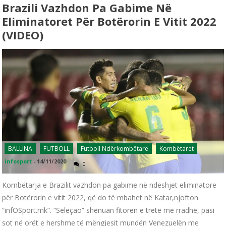
Brazili Vazhdon Pa Gabime Në
Eliminatoret Për Botërorin E Vitit 2022
(VIDEO)
BALLINA
FUTBOLL
Futboll Ndërkombëtarë
Kombëtaret
infosport
-
14/11/2020
0
Kombëtarja e Brazilit vazhdon pa gabime në ndeshjet eliminatore
për Botërorin e vitit 2022, që do të mbahet në Katar,njofton
“infOSport.mk”. “Seleçao” shënuan fitoren e tretë me rradhë, pasi
sot në orët e hershme të mëngjesit mundën Venezuelën me