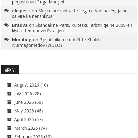
përjashtuarit” nga Mançini
eksperti
on
Muçi u prezantua te Legia e Varshavës, ja për
sa vite ka nënshkruar
Bradva
on
Skandali në Paris, Kultesku, arbitri që në 2008-ën
kishte tentuar vetëvrasjen!
Mmabeg
on
Gjejnë pikën e dobët të Khabib
Nurmagomedov (VIDEO)
ARKIVI
August 2026
(10)
July 2026
(28)
June 2026
(60)
May 2026
(46)
April 2026
(67)
March 2026
(74)
February 2026
(32)