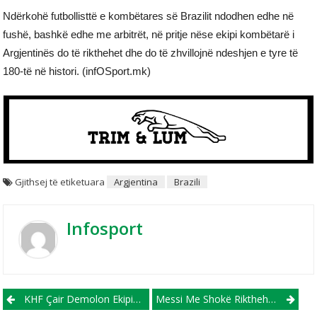
Ndërkohë futbollisttë e kombëtares së Brazilit ndodhen edhe në
fushë, bashkë edhe me arbitrët, në pritje nëse ekipi kombëtarë i
Argjentinës do të rikthehet dhe do të zhvillojnë ndeshjen e tyre të
180-të në histori. (infOSport.mk)
Gjithsej të etiketuara
Argjentina
Brazili
Infosport
Post navigation
KHF Çair Demolon Ekipin E Skopjes, Vazhdon Garën Për Kreun
Messi Me Shokë Rikthehen Në Fushë, Ndeshja Megjithatë Do Të Luhet