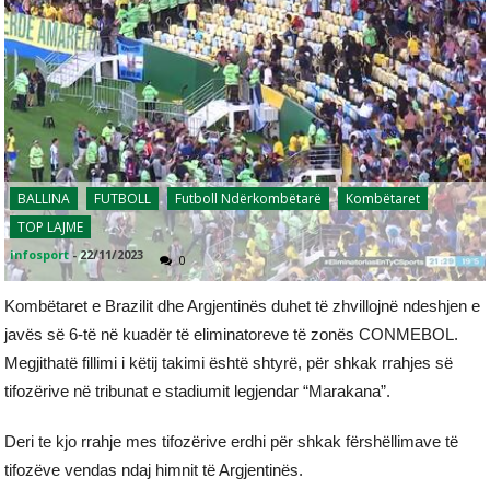
BALLINA
FUTBOLL
Futboll Ndërkombëtarë
Kombëtaret
TOP LAJME
infosport
-
22/11/2023
0
Kombëtaret e Brazilit dhe Argjentinës duhet të zhvillojnë ndeshjen e
javës së 6-të në kuadër të eliminatoreve të zonës CONMEBOL.
Megjithatë fillimi i këtij takimi është shtyrë, për shkak rrahjes së
tifozërive në tribunat e stadiumit legjendar “Marakana”.
Deri te kjo rrahje mes tifozërive erdhi për shkak fërshëllimave të
tifozëve vendas ndaj himnit të Argjentinës.