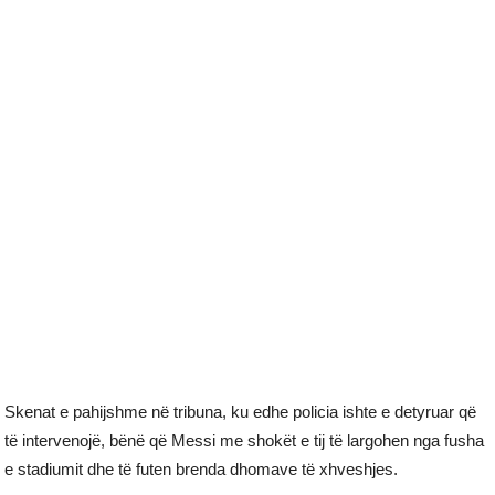
Skenat e pahijshme në tribuna, ku edhe policia ishte e detyruar që
të intervenojë, bënë që Messi me shokët e tij të largohen nga fusha
e stadiumit dhe të futen brenda dhomave të xhveshjes.