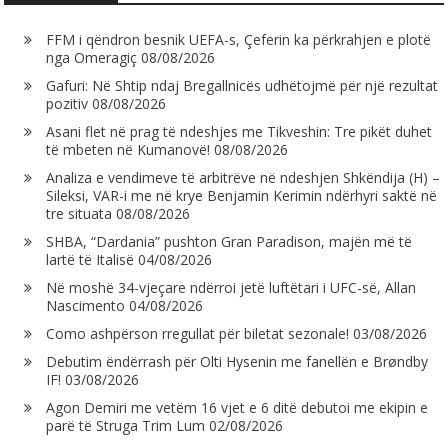
FFM i qëndron besnik UEFA-s, Çeferin ka përkrahjen e plotë
nga Omeragiç
08/08/2026
Gafuri: Në Shtip ndaj Bregallnicës udhëtojmë për një rezultat
pozitiv
08/08/2026
Asani flet në prag të ndeshjes me Tikveshin: Tre pikët duhet
të mbeten në Kumanovë!
08/08/2026
Analiza e vendimeve të arbitrëve në ndeshjen Shkëndija (H) –
Sileksi, VAR-i me në krye Benjamin Kerimin ndërhyri saktë në
tre situata
08/08/2026
SHBA, “Dardania” pushton Gran Paradison, majën më të
lartë të Italisë
04/08/2026
Në moshë 34-vjeçare ndërroi jetë luftëtari i UFC-së, Allan
Nascimento
04/08/2026
Como ashpërson rregullat për biletat sezonale!
03/08/2026
Debutim ëndërrash për Olti Hysenin me fanellën e Brøndby
IF!
03/08/2026
Agon Demiri me vetëm 16 vjet e 6 ditë debutoi me ekipin e
parë të Struga Trim Lum
02/08/2026