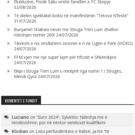
Ekskluzive, Fisnik Saliu veshë fanellën e FC Skopje
02/08/2026
Të dielën spektakël boksi në manifestimin “Tetova N’festë”
31/07/2026
Bunjamin Shabani nesër me Struga Trim Lum zhvillon
ndeshjen numër 200!
24/07/2026
Tikveshi e nis vrrullshëm sezonin e ri në Ligën e Parë (VIDEO)
24/07/2026
FFM vjen me një super lajm për tifozët e Shkëndijës!
24/07/2026
Ekipi i Struga Trim Lum u mirëprit nga numri 1 i Strugës,
Mendi Qyra
24/07/2026
KOMENTET E FUNDIT
Luciano
on
“Euro 2024”, Sylvinho: Ndeshja më e
rëndësishme, por në nëntor vendoset kualifikimi
Klodian
on
Lista përfundimtare e Italisë, ja tre “të