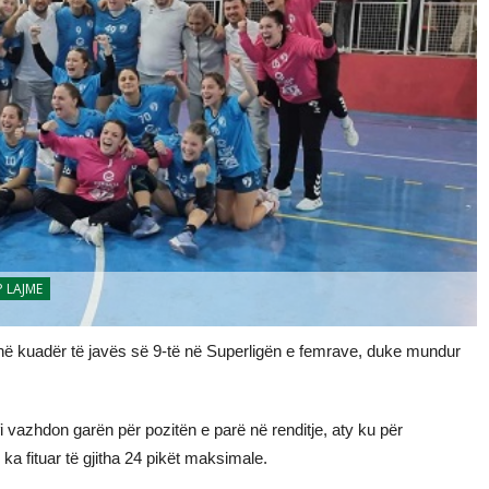
 LAJME
 në kuadër të javës së 9-të në Superligën e femrave, duke mundur
fi vazhdon garën për pozitën e parë në renditje, aty ku për
a fituar të gjitha 24 pikët maksimale.