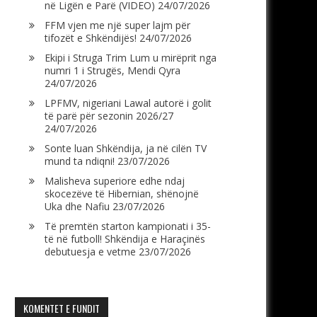
në Ligën e Parë (VIDEO)
24/07/2026
FFM vjen me një super lajm për
tifozët e Shkëndijës!
24/07/2026
Ekipi i Struga Trim Lum u mirëprit nga
numri 1 i Strugës, Mendi Qyra
24/07/2026
LPFMV, nigeriani Lawal autorë i golit
të parë për sezonin 2026/27
24/07/2026
Sonte luan Shkëndija, ja në cilën TV
mund ta ndiqni!
23/07/2026
Malisheva superiore edhe ndaj
skocezëve të Hibernian, shënojnë
Uka dhe Nafiu
23/07/2026
Të premtën starton kampionati i 35-
të në futboll! Shkëndija e Haraçinës
debutuesja e vetme
23/07/2026
KOMENTET E FUNDIT