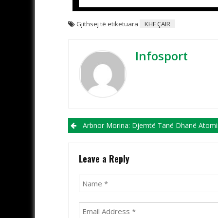
Gjithsej të etiketuara
KHF ÇAIR
Infosport
Post navigation
Arbnor Morina: Djemtë Tanë Dhanë Atomin E Fundit Dhe Treguan Si Mbrohen Ngjyrat E 
Leave a Reply