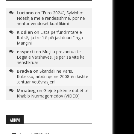
Luciano
on
“Euro 2024”, Sylvinho:
Ndeshja më e rëndësishme, por në
nëntor vendoset kualifikimi
Klodian
on
Lista përfundimtare e
Italisë, ja tre “të përjashtuarit” nga
Mançini
eksperti
on
Muçi u prezantua te
Legia e Varshavës, ja për sa vite ka
nënshkruar
Bradva
on
Skandali në Paris,
Kultesku, arbitri që në 2008-ën kishte
tentuar vetëvrasjen!
Mmabeg
on
Gjejnë pikën e dobët të
Khabib Nurmagomedov (VIDEO)
ARKIVI