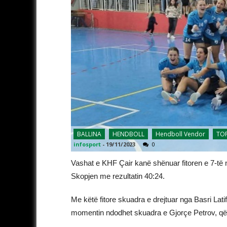
BALLINA
HENDBOLL
Hendboll Vendor
TOP
infosport
-
19/11/2023
0
Vashat e KHF Çair kanë shënuar fitoren e 7-të
Skopjen me rezultatin 40:24.
Me këtë fitore skuadra e drejtuar nga Basri Lati
momentin ndodhet skuadra e Gjorçe Petrov, që k