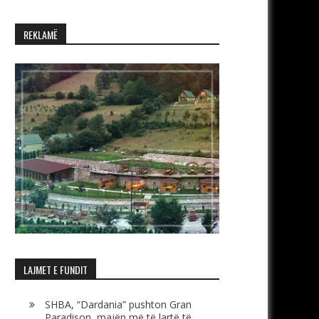
REKLAMË
LAJMET E FUNDIT
SHBA, “Dardania” pushton Gran
Paradison, majën më të lartë të