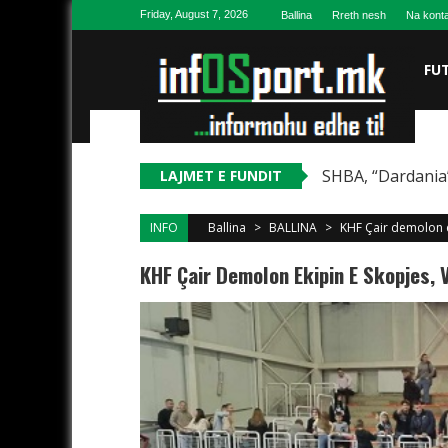
Skip to content
Friday, August 7, 2026
Ballina
Rreth nesh
Na konta
FU
SHBA, “Dardania”
LAJMET E FUNDIT
INFO
Ballina
>
BALLINA
>
KHF Çair demolon e
KHF Çair Demolon Ekipin E Skopjes,