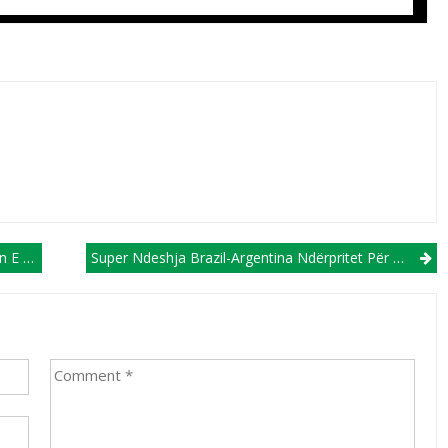
Shtetit
Super Ndeshja Brazil-Argentina Ndërpritet Për Shkak Rrahjes Së Tifozërive Në “Marakana” (VIDEO)