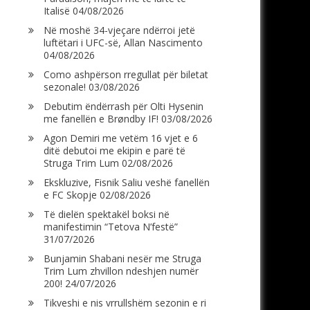
Italisë
04/08/2026
Në moshë 34-vjeçare ndërroi jetë
luftëtari i UFC-së, Allan Nascimento
04/08/2026
Como ashpërson rregullat për biletat
sezonale!
03/08/2026
Debutim ëndërrash për Olti Hysenin
me fanellën e Brøndby IF!
03/08/2026
Agon Demiri me vetëm 16 vjet e 6
ditë debutoi me ekipin e parë të
Struga Trim Lum
02/08/2026
Ekskluzive, Fisnik Saliu veshë fanellën
e FC Skopje
02/08/2026
Të dielën spektakël boksi në
manifestimin “Tetova N’festë”
31/07/2026
Bunjamin Shabani nesër me Struga
Trim Lum zhvillon ndeshjen numër
200!
24/07/2026
Tikveshi e nis vrrullshëm sezonin e ri