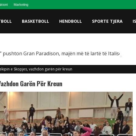
ktoni
Marketing
TBOLL
BASKETBOLL
HENDBOLL
SPORTE TJERA
I
 pushton Gran Paradison, majën më të lartë të Italisë
kipin e Skopjes, vazhdon garën për kreun
 Vazhdon Garën Për Kreun