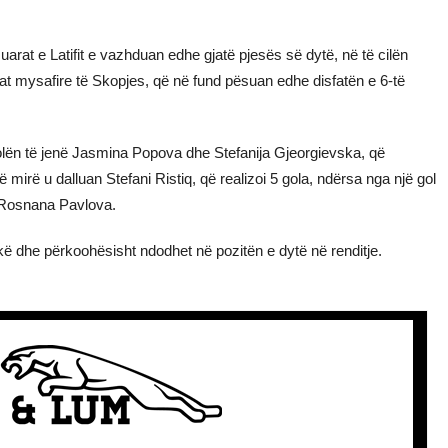
uarat e Latifit e vazhduan edhe gjatë pjesës së dytë, në të cilën
t mysafire të Skopjes, që në fund pësuan edhe disfatën e 6-të
olën të jenë Jasmina Popova dhe Stefanija Gjeorgievska, që
 mirë u dalluan Stefani Ristiq, që realizoi 5 gola, ndërsa nga një gol
Rosnana Pavlova.
ë dhe përkoohësisht ndodhet në pozitën e dytë në renditje.