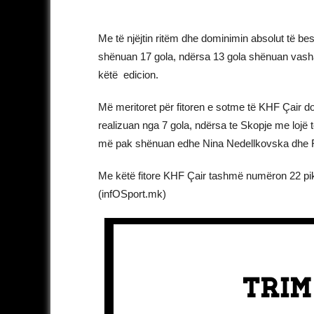
Me të njëjtin ritëm dhe dominimin absolut të bes
shënuan 17 gola, ndërsa 13 gola shënuan vasha
këtë edicion.
Më meritoret për fitoren e sotme të KHF Çair d
realizuan nga 7 gola, ndërsa te Skopje me lojë të
më pak shënuan edhe Nina Nedellkovska dhe 
Me këtë fitore KHF Çair tashmë numëron 22 pik
(infOSport.mk)