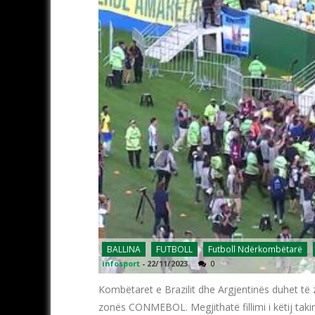
BALLINA
FUTBOLL
Futboll Ndërkombëtarë
infosport
-
22/11/2023
0
Kombëtaret e Brazilit dhe Argjentinës duhet të 
zonës CONMEBOL. Megjithatë fillimi i këtij takim