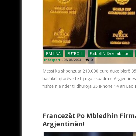
BALLINA
FUTBOLL
Futboll Ndërkombëtarë
infosport
-
02/03/2023
0
Messi ka shpenzuar 210,000 euro duke blerë 35 
bashkëlojtarëve të tij nga skuadra e Argjentinës p
“Ishte një nder t’i dhuroja 35 iPhone 14 ari Leo
Francezët Po Mbledhin Firma
Argjentinën!