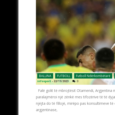
BALLINA
FUTBOLL
Futboll Ndërkombëtarë
infosport
-
22/11/2023
0
Falë golit të mbrojtësit Otamendi, Argjentina 
paralajmëroi një zënkë mes tifozërive të të dyj
njëjta do të fillojë, mirëpo pas konsultimeve
argjentinase,