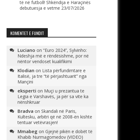
të në futboll! Shkëndija e Haraçinës
debutuesja e vetme
23/07/2026
KOMENTET E FUNDIT
Luciano
on
“Euro 2024”, Sylvinho:
Ndeshja më e rëndësishme, por në
nëntor vendoset kualifikimi
Klodian
on
Lista përfundimtare e
Italisë, ja tre “të përjashtuarit” nga
Mançini
eksperti
on
Muçi u prezantua te
Legia e Varshavës, ja për sa vite ka
nënshkruar
Bradva
on
Skandali në Paris,
Kultesku, arbitri që në 2008-ën kishte
tentuar vetëvrasjen!
Mmabeg
on
Gjejnë pikën e dobët të
Khabib Nurmagomedov (VIDEO)