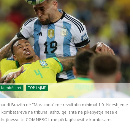
Kombëtaret
TOP LAJME
mundi Brazilin në “Marakana” me rezultatin minimal 1:0. Ndeshjen e
a kombëtareve në tribuna, ashtu që ishte në pikëpyetje nëse e
 të drejtuesve të COMNEBOL me përfaqësuesit e kombëtares