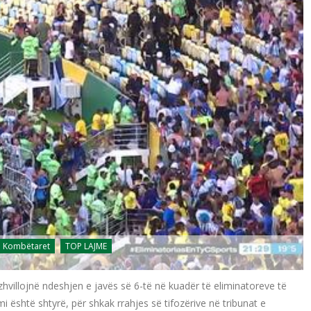
Kombëtaret
TOP LAJME
zhvillojnë ndeshjen e javës së 6-të në kuadër të eliminatoreve të
i është shtyrë, për shkak rrahjes së tifozërive në tribunat e