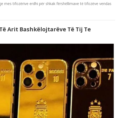
je mes tifozërive erdhi për shkak fërshëllimave të tifozëve vendas
Të Arit Bashkëlojtarëve Të Tij Te