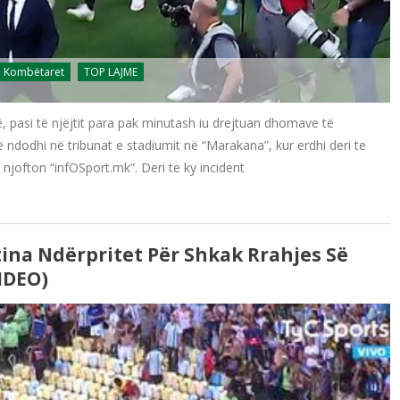
Kombëtaret
TOP LAJME
, pasi të njëjtit para pak minutash iu drejtuan dhomave të
 ndodhi në tribunat e stadiumit në “Marakana”, kur erdhi deri te
, njofton “infOSport.mk”. Deri te ky incident
ina Ndërpritet Për Shkak Rrahjes Së
IDEO)