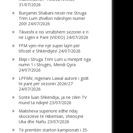
31/07/2026
Bunjamin Shabani nesër me Struga
Trim Lum zhvillon ndeshjen numër
200!
24/07/2026
Tikveshi e nis vrrullshëm sezonin e ri
në Ligën e Parë (VIDEO)
24/07/2026
FFM vjen me një super lajm për
tifozët e Shkëndijës!
24/07/2026
Ekipi i Struga Trim Lum u mirëprit nga
numri 1 i Strugës, Mendi Qyra
24/07/2026
LPFMV, nigeriani Lawal autorë i golit
të parë për sezonin 2026/27
24/07/2026
Sonte luan Shkëndija, ja në cilën TV
mund ta ndiqni!
23/07/2026
Malisheva superiore edhe ndaj
skocezëve të Hibernian, shënojnë
Uka dhe Nafiu
23/07/2026
Të premtën starton kampionati i 35-