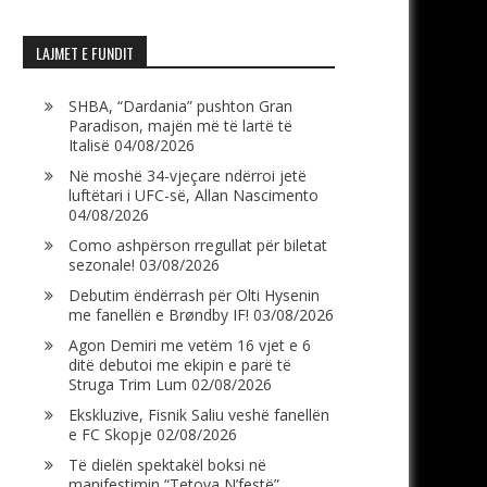
LAJMET E FUNDIT
SHBA, “Dardania” pushton Gran
Paradison, majën më të lartë të
Italisë
04/08/2026
Në moshë 34-vjeçare ndërroi jetë
luftëtari i UFC-së, Allan Nascimento
04/08/2026
Como ashpërson rregullat për biletat
sezonale!
03/08/2026
Debutim ëndërrash për Olti Hysenin
me fanellën e Brøndby IF!
03/08/2026
Agon Demiri me vetëm 16 vjet e 6
ditë debutoi me ekipin e parë të
Struga Trim Lum
02/08/2026
Ekskluzive, Fisnik Saliu veshë fanellën
e FC Skopje
02/08/2026
Të dielën spektakël boksi në
manifestimin “Tetova N’festë”