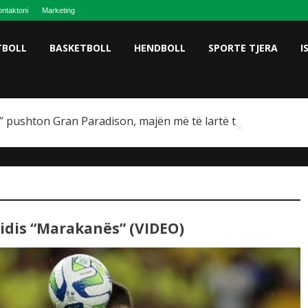
ntaktoni
Marketing
TBOLL
BASKETBOLL
HENDBOLL
SPORTE TJERA
I
 pushton Gran Paradison, majën më të lartë të Italisë
idis “Marakanës” (VIDEO)