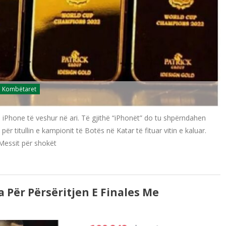
Kombëtaret
iPhone të veshur në ari. Të gjithë “iPhonët” do tu shpërndahen
ër titullin e kampionit të Botës në Katar të fituar vitin e kaluar.
 Messit për shokët
 Për Përsëritjen E Finales Me