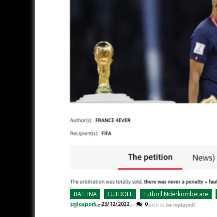
BALLINA
FUTBOLL
Futboll Ndërkombëtarë
infosport
-
23/12/2022
0