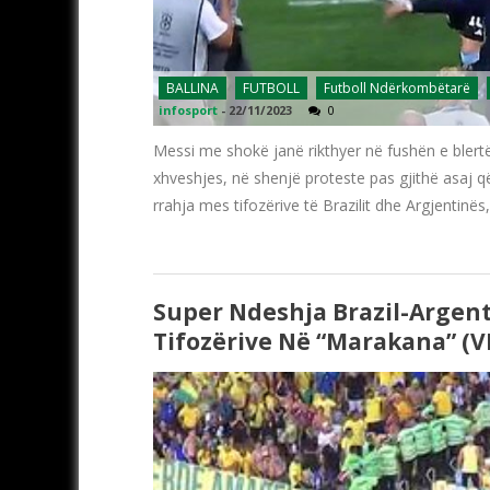
BALLINA
FUTBOLL
Futboll Ndërkombëtarë
infosport
-
22/11/2023
0
Messi me shokë janë rikthyer në fushën e blertë
xhveshjes, në shenjë proteste pas gjithë asaj që
rrahja mes tifozërive të Brazilit dhe Argjentinës
Super Ndeshja Brazil-Argent
Tifozërive Në “Marakana” (V