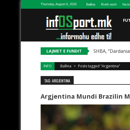
Skip to content
Thursday, August 6, 2026
Ballina
Rreth nesh
Na ko
FU
SHBA, “Dardania”
LAJMET E FUNDIT
INFO
Ballina
>
Posts tagged "Argjentina"
TAG: ARGJENTINA
Argjentina Mundi Brazilin M