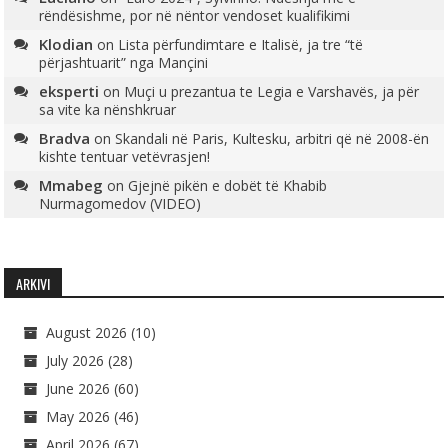
rëndësishme, por në nëntor vendoset kualifikimi
Klodian
on
Lista përfundimtare e Italisë, ja tre “të
përjashtuarit” nga Mançini
eksperti
on
Muçi u prezantua te Legia e Varshavës, ja për
sa vite ka nënshkruar
Bradva
on
Skandali në Paris, Kultesku, arbitri që në 2008-ën
kishte tentuar vetëvrasjen!
Mmabeg
on
Gjejnë pikën e dobët të Khabib
Nurmagomedov (VIDEO)
ARKIVI
August 2026
(10)
July 2026
(28)
June 2026
(60)
May 2026
(46)
April 2026
(67)