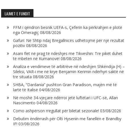
LAJMET E FUNDIT
FFM i qëndron besnik UEFA-s, Çeferin ka përkrahjen e plotë
nga Omeragiç
08/08/2026
Gafuri: Në Shtip ndaj Bregallnicës udhëtojmë për një rezultat
pozitiv
08/08/2026
Asani flet në prag të ndeshjes me Tikveshin: Tre pikët duhet
të mbeten në Kumanovë!
08/08/2026
Analiza e vendimeve të arbitrëve në ndeshjen Shkëndija (H) –
Sileksi, VAR-i me në krye Benjamin Kerimin ndërhyri saktë në
tre situata
08/08/2026
SHBA, “Dardania” pushton Gran Paradison, majën më të
lartë të Italisë
04/08/2026
Në moshë 34-vjeçare ndërroi jetë luftëtari i UFC-së, Allan
Nascimento
04/08/2026
Como ashpërson rregullat për biletat sezonale!
03/08/2026
Debutim ëndërrash për Olti Hysenin me fanellën e Brøndby
IF!
03/08/2026