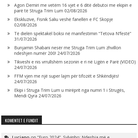
Agon Demiri me vetëm 16 vjet e 6 ditë debutoi me ekipin e
parë të Struga Trim Lum
02/08/2026
Ekskluzive, Fisnik Saliu veshë fanellën e FC Skopje
02/08/2026
Të dielën spektakël boksi në manifestimin “Tetova N’festë”
31/07/2026
Bunjamin Shabani nesër me Struga Trim Lum zhvillon
ndeshjen numër 200!
24/07/2026
Tikveshi e nis vrrullshëm sezonin e ri në Ligën e Parë (VIDEO)
24/07/2026
FFM vjen me një super lajm për tifozët e Shkëndijës!
24/07/2026
Ekipi i Struga Trim Lum u mirëprit nga numri 1 i Strugës,
Mendi Qyra
24/07/2026
KOMENTET E FUNDIT
Luciano
on
“Euro 2024”, Sylvinho: Ndeshja më e