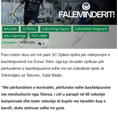
BALLINA
FUTBOLL
Futboll Nga Rajoni
Futbollistët Shqiptarë
Ipko Superliga
TOP LAJME
infosport
-
30/06/2026
0
Pasi vetëm disa orë më parë SC Gjilani njoftoi për ndërprerjen e
bashkëpunimit me Ennur Totre, nga kjo skuadër njoftuan për
përfundimin e bashkëpunimit edhe me ish futbollistin tjetër të
Shkëndijës së Tetovës, Sabit Bilalin.
“Me përfundimin e kontratës, përfundoi edhe bashkëpunimi
me mesfushorin nga Tetova, i cili u paraqit në 65 ndeshje
kampionale dhe kater ndeshje të kupës me fanellën kuq e
bardh, duke shënuar edhe tre gola.