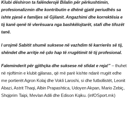
Klubi dëshiron ta falënderojë Bilalin për përkushtimin,
profesionalizmin dhe kontributin e dhënë gjatë periudhës sa
ishte pjesë e familjes së Gjilanit. Angazhimi dhe korrektësia e
tij kanë qenë të vlerësuara nga bashkëlojtarët, stafi dhe tifozët
tanë.
I urojmë Sabitit shumë suksese në vazhdim të karrierës së tij,
shëndet dhe arritje në çdo hap të rrugëtimit të tij profesional.
Faleminderit për gjithçka dhe suksese në sfidat e reja!”
– thuhet
në njoftimin e klubit gjilanas, që më parë kishte ndarë rrugët edhe
me portierët Agron Kolaj dhe Vokli Laroshi, si dhe futbollistët, Leonit
Abazi, Astrit Thaqi, Albin Prapashtica, Udoyen Akpan, Mario Zebiç,
Shqiprim Taipi, Mevlan Adili dhe Edison Kqiku. (infOSport.mk)