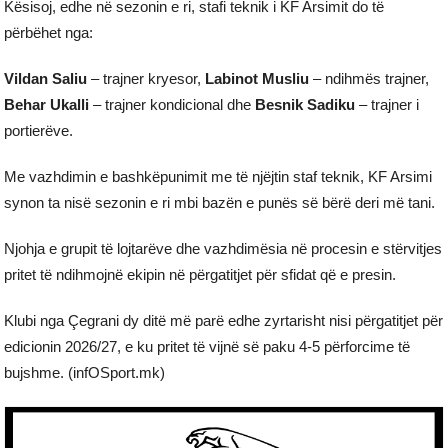
Kësisoj, edhe në sezonin e ri, stafi teknik i KF Arsimit do të
përbëhet nga:
Vildan Saliu
– trajner kryesor,
Labinot Musliu
– ndihmës trajner,
Behar Ukalli
– trajner kondicional dhe
Besnik Sadiku
– trajner i
portierëve.
Me vazhdimin e bashkëpunimit me të njëjtin staf teknik, KF Arsimi
synon ta nisë sezonin e ri mbi bazën e punës së bërë deri më tani.
Njohja e grupit të lojtarëve dhe vazhdimësia në procesin e stërvitjes
pritet të ndihmojnë ekipin në përgatitjet për sfidat që e presin.
Klubi nga Çegrani dy ditë më parë edhe zyrtarisht nisi përgatitjet për
edicionin 2026/27, e ku pritet të vijnë së paku 4-5 përforcime të
bujshme. (infOSport.mk)