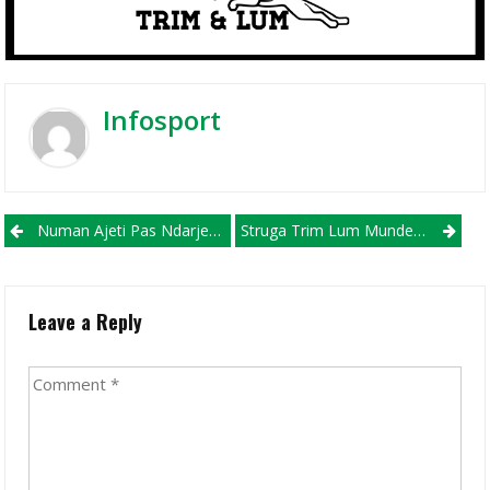
Infosport
Post navigation
Numan Ajeti Pas Ndarjes Me Shkëndijën Menjëherë Gjen Klubin E Tij Të Ri!
Struga Trim Lum Mundet Në Miqësoren E Parë Ndaj Dinamo City
Leave a Reply