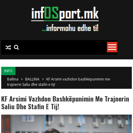
Skip to content
INFO
Ballina
>
BALLINA
>
KF Arsimi vazhdon bashkëpunimin me
trajnerin Saliu dhe stafin e tij!
KF Arsimi Vazhdon Bashkëpunimin Me Trajnerin
Saliu Dhe Stafin E Tij!