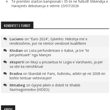
Të premtën starton kampionati i 35-të në futboll! Shkëndija e
Haraçinës debutuesja e vetme
23/07/2026
KOMENTET E FUNDIT
Luciano
on
“Euro 2024”, Sylvinho: Ndeshja më e
rëndësishme, por në nëntor vendoset kualifikimi
Klodian
on
Lista përfundimtare e Italisë, ja tre “të
përjashtuarit” nga Mançini
eksperti
on
Muçi u prezantua te Legia e Varshavës, ja për
sa vite ka nënshkruar
Bradva
on
Skandali në Paris, Kultesku, arbitri që në 2008-ën
kishte tentuar vetëvrasjen!
Mmabeg
on
Gjejnë pikën e dobët të Khabib
Nurmagomedov (VIDEO)
ARKIVI