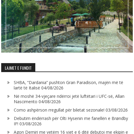
LAJMET E FUNDIT
SHBA, “Dardania” pushton Gran Paradison, majën më të
lartë të Italisë
04/08/2026
Në moshë 34-vjeçare ndërroi jetë luftëtari i UFC-së, Allan
Nascimento
04/08/2026
Como ashpërson rregullat për biletat sezonale!
03/08/2026
Debutim ëndërrash për Olti Hysenin me fanellën e Brøndby
IF!
03/08/2026
Agon Demiri me vetëm 16 vjet e 6 ditë debutoi me ekipin e