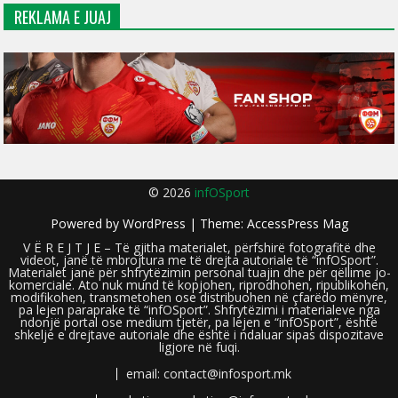
REKLAMA E JUAJ
© 2026
infOSport
Powered by
WordPress
| Theme:
AccessPress Mag
V Ë R E J T J E – Të gjitha materialet, përfshirë fotografitë dhe
videot, janë të mbrojtura me të drejta autoriale të “infOSport”.
Materialet janë për shfrytëzimin personal tuajin dhe për qëllime jo-
komerciale. Ato nuk mund të kopjohen, riprodhohen, ripublikohen,
modifikohen, transmetohen ose distribuohen në çfarëdo mënyre,
pa lejen paraprake të “infOSport”. Shfrytëzimi i materialeve nga
ndonjë portal ose medium tjetër, pa lejen e “infOSport”, është
shkelje e drejtave autoriale dhe është i ndaluar sipas dispozitave
ligjore në fuqi.
email: contact@infosport.mk