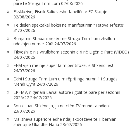
parë të Struga Trim Lum
02/08/2026
Ekskluzive, Fisnik Saliu veshë fanellën e FC Skopje
02/08/2026
Të dielën spektakël boksi në manifestimin “Tetova N’festë”
31/07/2026
Bunjamin Shabani nesër me Struga Trim Lum zhvillon
ndeshjen numër 200!
24/07/2026
Tikveshi e nis vrrullshëm sezonin e ri në Ligën e Parë (VIDEO)
24/07/2026
FFM vjen me një super lajm për tifozët e Shkëndijës!
24/07/2026
Ekipi i Struga Trim Lum u mirëprit nga numri 1 i Strugës,
Mendi Qyra
24/07/2026
LPFMV, nigeriani Lawal autorë i golit të parë për sezonin
2026/27
24/07/2026
Sonte luan Shkëndija, ja në cilën TV mund ta ndiqni!
23/07/2026
Malisheva superiore edhe ndaj skocezëve të Hibernian,
shënojnë Uka dhe Nafiu
23/07/2026