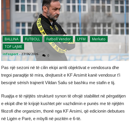
BALLINA
FUTBOLL
Futboll Vendor
LPFM
Merkato
TOP LAJME
infosport
-
27/06/2026
0
Pas një sezoni në të cilin ekipi arriti objektivat e vendosura dhe
tregoi paraqitje të mira, drejtuesit e KF Arsimit kanë vendosur t’i
besojnë sërish trajnerit Vildan Saliu së bashku me stafin e tij.
Ruajtja e të njëjtës strukturë synon të ofrojë stabilitet në përgatitjen
e ekipit dhe të krijojë kushtet për vazhdimin e punës me të njëjtën
filozofi dhe organizim, thonë nga KF Arsimi, që edicionin debutues
në Ligën e Parë, e mbylli në pozitën e 6-të.