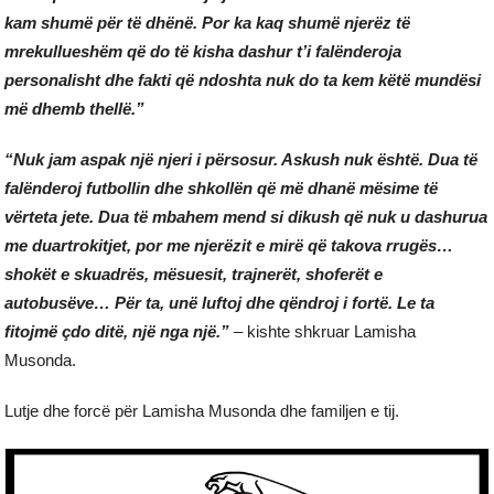
kam shumë për të dhënë. Por ka kaq shumë njerëz të
mrekullueshëm që do të kisha dashur t’i falënderoja
personalisht dhe fakti që ndoshta nuk do ta kem këtë mundësi
më dhemb thellë.”
“Nuk jam aspak një njeri i përsosur. Askush nuk është. Dua të
falënderoj futbollin dhe shkollën që më dhanë mësime të
vërteta jete. Dua të mbahem mend si dikush që nuk u dashurua
me duartrokitjet, por me njerëzit e mirë që takova rrugës…
shokët e skuadrës, mësuesit, trajnerët, shoferët e
autobusëve… Për ta, unë luftoj dhe qëndroj i fortë. Le ta
fitojmë çdo ditë, një nga një.”
– kishte shkruar Lamisha
Musonda.
Lutje dhe forcë për Lamisha Musonda dhe familjen e tij.