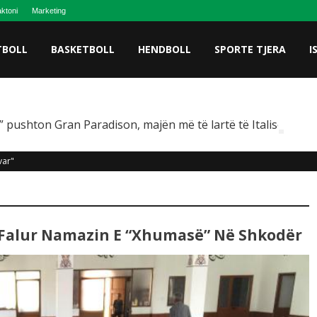
ktoni
Marketing
TBOLL
BASKETBOLL
HENDBOLL
SPORTE TJERA
I
 pushton Gran Paradison, majën më të lartë të Italisë
var"
e Falur Namazin E “Xhumasë” Në Shkodër