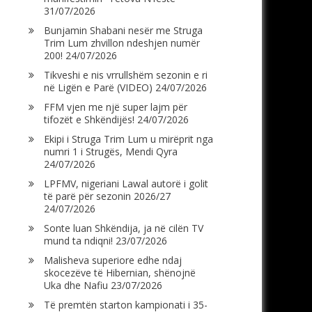
31/07/2026
Bunjamin Shabani nesër me Struga
Trim Lum zhvillon ndeshjen numër
200!
24/07/2026
Tikveshi e nis vrrullshëm sezonin e ri
në Ligën e Parë (VIDEO)
24/07/2026
FFM vjen me një super lajm për
tifozët e Shkëndijës!
24/07/2026
Ekipi i Struga Trim Lum u mirëprit nga
numri 1 i Strugës, Mendi Qyra
24/07/2026
LPFMV, nigeriani Lawal autorë i golit
të parë për sezonin 2026/27
24/07/2026
Sonte luan Shkëndija, ja në cilën TV
mund ta ndiqni!
23/07/2026
Malisheva superiore edhe ndaj
skocezëve të Hibernian, shënojnë
Uka dhe Nafiu
23/07/2026
Të premtën starton kampionati i 35-