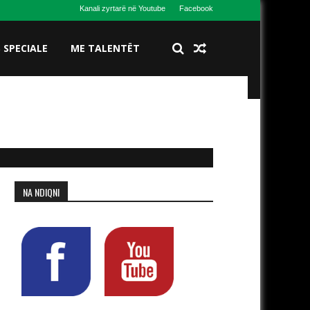
Kanali zyrtarë në Youtube
Facebook
S SPECIALE
ME TALENTËT
NA NDIQNI