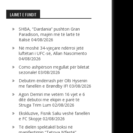
LAJMET E FUNDIT
SHBA, “Dardania” pushton Gran
Paradison, majën më të lartë të
Italisë
04/08/2026
Në moshë 34-vjeçare ndërroi jetë
luftëtari i UFC-së, Allan Nascimento
04/08/2026
Como ashpërson rregullat për biletat
sezonale!
03/08/2026
Debutim ëndërrash për Olti Hysenin
me fanellën e Brøndby IF!
03/08/2026
Agon Demiri me vetëm 16 vjet e 6
ditë debutoi me ekipin e parë të
Struga Trim Lum
02/08/2026
Ekskluzive, Fisnik Saliu veshë fanellën
e FC Skopje
02/08/2026
Të dielën spektakël boksi në
manifestimin “Tetova N’festë”