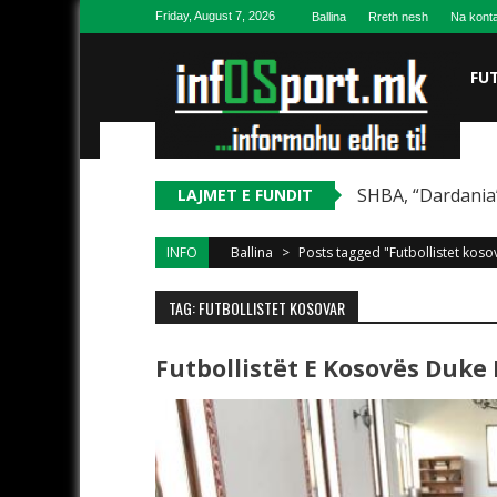
Skip to content
Friday, August 7, 2026
Ballina
Rreth nesh
Na konta
FU
SHBA, “Dardania”
LAJMET E FUNDIT
INFO
Ballina
>
Posts tagged "Futbollistet koso
TAG: FUTBOLLISTET KOSOVAR
Futbollistët E Kosovës Duk