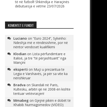
të në futboll! Shkëndija e Haraçinës
debutuesja e vetme
23/07/2026
KOMENTET E FUNDIT
Luciano
on
“Euro 2024”, Sylvinho:
Ndeshja më e rëndësishme, por në
nëntor vendoset kualifikimi
Klodian
on
Lista përfundimtare e
Italisë, ja tre “të përjashtuarit” nga
Mançini
eksperti
on
Muçi u prezantua te
Legia e Varshavës, ja për sa vite ka
nënshkruar
Bradva
on
Skandali në Paris,
Kultesku, arbitri që në 2008-ën kishte
tentuar vetëvrasjen!
Mmabeg
on
Gjejnë pikën e dobët të
Khabib Nurmagomedov (VIDEO)