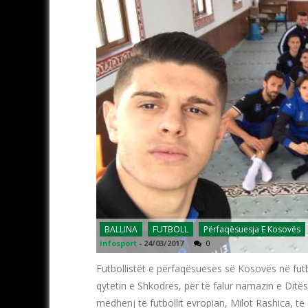
BALLINA
FUTBOLL
Përfaqësuesja E Kosovës
infosport
-
24/03/2017
0
Futbollistët e përfaqësueses së Kosovës në futb
qytetin e Shkodrës, për të falur namazin e Dit
mëdhenj të futbollit evropian, Milot Rashica, të