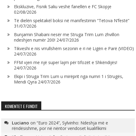
Ekskluzive, Fisnik Saliu veshë fanellën e FC Skopje
02/08/2026
Të dielën spektakël boksi në manifestimin “Tetova N’festë”
31/07/2026
Bunjamin Shabani nesër me Struga Trim Lum zhvillon
ndeshjen numër 200!
24/07/2026
Tikveshi e nis vrrullshëm sezonin e ri në Ligën e Parë (VIDEO)
24/07/2026
FFM vjen me një super lajm për tifozët e Shkëndijës!
24/07/2026
Ekipi i Struga Trim Lum u mirëprit nga numri 1 i Strugës,
Mendi Qyra
24/07/2026
KOMENTET E FUNDIT
Luciano
on
“Euro 2024”, Sylvinho: Ndeshja më e
rëndësishme, por në nëntor vendoset kualifikimi