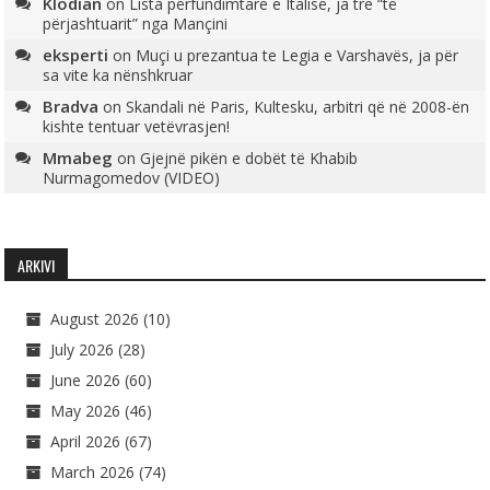
Klodian
on
Lista përfundimtare e Italisë, ja tre “të
përjashtuarit” nga Mançini
eksperti
on
Muçi u prezantua te Legia e Varshavës, ja për
sa vite ka nënshkruar
Bradva
on
Skandali në Paris, Kultesku, arbitri që në 2008-ën
kishte tentuar vetëvrasjen!
Mmabeg
on
Gjejnë pikën e dobët të Khabib
Nurmagomedov (VIDEO)
ARKIVI
August 2026
(10)
July 2026
(28)
June 2026
(60)
May 2026
(46)
April 2026
(67)
March 2026
(74)