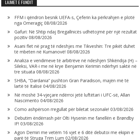
LAJMET E FUNDIT
FFM i qëndron besnik UEFA-s, Çeferin ka përkrahjen e plotë
nga Omeragiç
08/08/2026
Gafuri: Në Shtip ndaj Bregallnicës udhëtojmë për një rezultat
pozitiv
08/08/2026
Asani flet në prag të ndeshjes me Tikveshin: Tre pikët duhet
të mbeten në Kumanovë!
08/08/2026
Analiza e vendimeve të arbitrëve në ndeshjen Shkëndija (H) –
Sileksi, VAR-i me në krye Benjamin Kerimin ndërhyri saktë në
tre situata
08/08/2026
SHBA, “Dardania” pushton Gran Paradison, majën më të
lartë të Italisë
04/08/2026
Në moshë 34-vjeçare ndërroi jetë luftëtari i UFC-së, Allan
Nascimento
04/08/2026
Como ashpërson rregullat për biletat sezonale!
03/08/2026
Debutim ëndërrash për Olti Hysenin me fanellën e Brøndby
IF!
03/08/2026
Agon Demiri me vetëm 16 vjet e 6 ditë debutoi me ekipin e
parë të Struga Trim Lum
02/08/2026