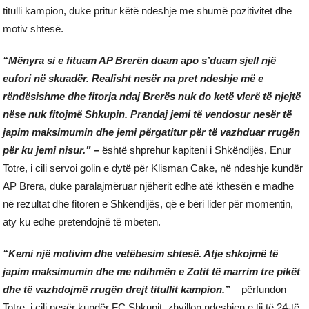
titulli kampion, duke pritur këtë ndeshje me shumë pozitivitet dhe
motiv shtesë.
“Mënyra si e fituam AP Brerën duam apo s’duam sjell një
eufori në skuadër. Realisht nesër na pret ndeshje më e
rëndësishme dhe fitorja ndaj Brerës nuk do ketë vlerë të njejtë
nëse nuk fitojmë Shkupin. Prandaj jemi të vendosur nesër të
japim maksimumin dhe jemi përgatitur për të vazhduar rrugën
për ku jemi nisur.” –
është shprehur kapiteni i Shkëndijës, Enur
Totre, i cili servoi golin e dytë për Klisman Cake, në ndeshje kundër
AP Brera, duke paralajmëruar njëherit edhe atë kthesën e madhe
në rezultat dhe fitoren e Shkëndijës, që e bëri lider për momentin,
aty ku edhe pretendojnë të mbeten.
“Kemi një motivim dhe vetëbesim shtesë. Atje shkojmë të
japim maksimumin dhe me ndihmën e Zotit të marrim tre pikët
dhe të vazhdojmë rrugën drejt titullit kampion.”
– përfundon
Totre, i cili nesër kundër FC Shkupit, zhvillon ndeshjen e tij të 24-të.