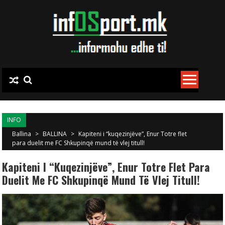
Skip to content
INFO
Ballina
>
BALLINA
>
Kapiteni i “kuqezinjëve”, Enur Totre flet
para duelit me FC Shkupinqë mund të vlej titull!
Kapiteni I “kuqezinjëve”, Enur Totre Flet Para
Duelit Me FC Shkupinqë Mund Të Vlej Titull!