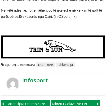
Në këtë ndeshje, Totre njëherit do të jetë edhe në kërkim të golit të
parë, përballë skuadrës nga Çairi. (infOSport.mk)
Gjithsej të etiketuara
Enur Totre
Shkendija
Infosport
Post navigation
Artan Iljazi Optimist: Tre Pikët Mbesin Në Çair
Mbreti I Golave Në LPFMV, Besart Ibraimi Flet Për Tejkalimin E Shifrës Prej 200 Golave Dhe Ndeshjen Me Gostivarin