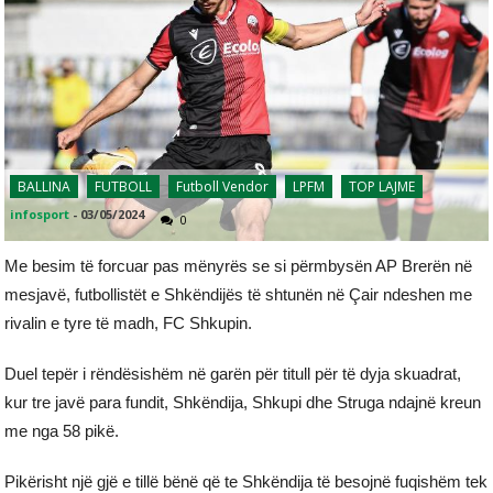
BALLINA
FUTBOLL
Futboll Vendor
LPFM
TOP LAJME
infosport
-
03/05/2024
0
Me besim të forcuar pas mënyrës se si përmbysën AP Brerën në
mesjavë, futbollistët e Shkëndijës të shtunën në Çair ndeshen me
rivalin e tyre të madh, FC Shkupin.
Duel tepër i rëndësishëm në garën për titull për të dyja skuadrat,
kur tre javë para fundit, Shkëndija, Shkupi dhe Struga ndajnë kreun
me nga 58 pikë.
Pikërisht një gjë e tillë bënë që te Shkëndija të besojnë fuqishëm tek