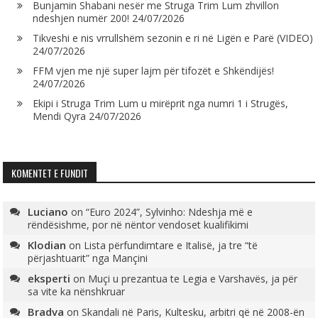
Bunjamin Shabani nesër me Struga Trim Lum zhvillon
ndeshjen numër 200!
24/07/2026
Tikveshi e nis vrrullshëm sezonin e ri në Ligën e Parë (VIDEO)
24/07/2026
FFM vjen me një super lajm për tifozët e Shkëndijës!
24/07/2026
Ekipi i Struga Trim Lum u mirëprit nga numri 1 i Strugës,
Mendi Qyra
24/07/2026
KOMENTET E FUNDIT
Luciano
on
“Euro 2024”, Sylvinho: Ndeshja më e
rëndësishme, por në nëntor vendoset kualifikimi
Klodian
on
Lista përfundimtare e Italisë, ja tre “të
përjashtuarit” nga Mançini
eksperti
on
Muçi u prezantua te Legia e Varshavës, ja për
sa vite ka nënshkruar
Bradva
on
Skandali në Paris, Kultesku, arbitri që në 2008-ën