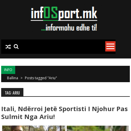
Skip to content
INFO
Ballina
>
Posts tagged "Ariu"
TAG: ARIU
Itali, Ndërroi Jetë Sportisti I Njohur Pas
Sulmit Nga Ariu!