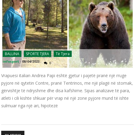
BALLINA
SPORTE TJERA
Të Tjera
infosport
-
08/04/2023
0
Vrapuesi italian Andrea Papi është gjetur i pajetë pranë një rruge
pyjore në qytetin Contre, pranë Tentrinos, me një plagë në stomak,
gërvishtje të ndryshme dhe disa kafshime. Sipas analizave të para,
atleti i cili kishte shkuar për vrap në një zone pyjore mund të ishte
sulmuar nga një ari, hipotezë