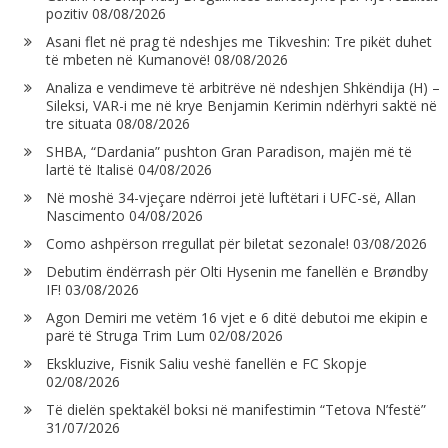
pozitiv
08/08/2026
Asani flet në prag të ndeshjes me Tikveshin: Tre pikët duhet
të mbeten në Kumanovë!
08/08/2026
Analiza e vendimeve të arbitrëve në ndeshjen Shkëndija (H) –
Sileksi, VAR-i me në krye Benjamin Kerimin ndërhyri saktë në
tre situata
08/08/2026
SHBA, “Dardania” pushton Gran Paradison, majën më të
lartë të Italisë
04/08/2026
Në moshë 34-vjeçare ndërroi jetë luftëtari i UFC-së, Allan
Nascimento
04/08/2026
Como ashpërson rregullat për biletat sezonale!
03/08/2026
Debutim ëndërrash për Olti Hysenin me fanellën e Brøndby
IF!
03/08/2026
Agon Demiri me vetëm 16 vjet e 6 ditë debutoi me ekipin e
parë të Struga Trim Lum
02/08/2026
Ekskluzive, Fisnik Saliu veshë fanellën e FC Skopje
02/08/2026
Të dielën spektakël boksi në manifestimin “Tetova N’festë”
31/07/2026