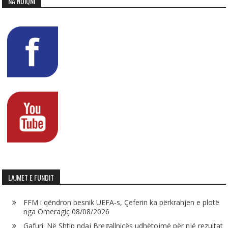
NA NDIQNI
LAJMET E FUNDIT
FFM i qëndron besnik UEFA-s, Çeferin ka përkrahjen e plotë
nga Omeragiç
08/08/2026
Gafuri: Në Shtip ndaj Bregallnicës udhëtojmë për një rezultat