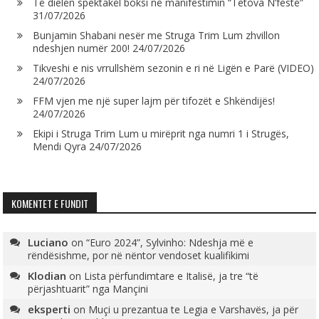
Të dielën spektakël boksi në manifestimin “Tetova N’festë”
31/07/2026
Bunjamin Shabani nesër me Struga Trim Lum zhvillon
ndeshjen numër 200!
24/07/2026
Tikveshi e nis vrrullshëm sezonin e ri në Ligën e Parë (VIDEO)
24/07/2026
FFM vjen me një super lajm për tifozët e Shkëndijës!
24/07/2026
Ekipi i Struga Trim Lum u mirëprit nga numri 1 i Strugës,
Mendi Qyra
24/07/2026
KOMENTET E FUNDIT
Luciano
on
“Euro 2024”, Sylvinho: Ndeshja më e
rëndësishme, por në nëntor vendoset kualifikimi
Klodian
on
Lista përfundimtare e Italisë, ja tre “të
përjashtuarit” nga Mançini
eksperti
on
Muçi u prezantua te Legia e Varshavës, ja për