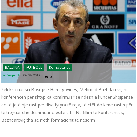
BALLINA
FUTBOLL
Kombëtaret
infosport
-
27/03/2017
0
Seleksionuesi i Bosnje e Hercegovinës, Mehmed Bazhdareviç në
konferencën për shtyp ka konfirmuar se ndeshja kundër Shqipërisë
do të jetë një rast për disa fytyra rë reja, të cilët do kenë rastin për
të treguar dhe dëshmuar cilësitë e tij. Në fillim të konferencës,
Bazhdareviç tha se rreth formacionit të nesërm