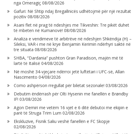
nga Omeragiç
08/08/2026
Gafuri: Në Shtip ndaj Bregallnicës udhëtojmë për një rezultat
pozitiv
08/08/2026
Asani flet në prag të ndeshjes me Tikveshin: Tre pikët duhet
të mbeten në Kumanovë!
08/08/2026
Analiza e vendimeve të arbitrëve në ndeshjen Shkëndija (H) –
Sileksi, VAR-i me në krye Benjamin Kerimin ndërhyri saktë në
tre situata
08/08/2026
SHBA, “Dardania” pushton Gran Paradison, majën më të
lartë të Italisë
04/08/2026
Në moshë 34-vjeçare ndërroi jetë luftëtari i UFC-së, Allan
Nascimento
04/08/2026
Como ashpërson rregullat për biletat sezonale!
03/08/2026
Debutim ëndërrash për Olti Hysenin me fanellën e Brøndby
IF!
03/08/2026
Agon Demiri me vetëm 16 vjet e 6 ditë debutoi me ekipin e
parë të Struga Trim Lum
02/08/2026
Ekskluzive, Fisnik Saliu veshë fanellën e FC Skopje
02/08/2026