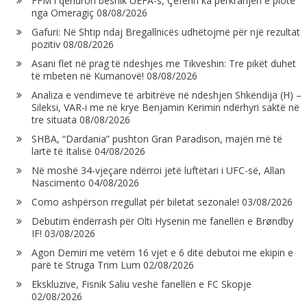
FFM i qëndron besnik UEFA-s, Çeferin ka përkrahjen e plotë
nga Omeragiç
08/08/2026
Gafuri: Në Shtip ndaj Bregallnicës udhëtojmë për një rezultat
pozitiv
08/08/2026
Asani flet në prag të ndeshjes me Tikveshin: Tre pikët duhet
të mbeten në Kumanovë!
08/08/2026
Analiza e vendimeve të arbitrëve në ndeshjen Shkëndija (H) –
Sileksi, VAR-i me në krye Benjamin Kerimin ndërhyri saktë në
tre situata
08/08/2026
SHBA, “Dardania” pushton Gran Paradison, majën më të
lartë të Italisë
04/08/2026
Në moshë 34-vjeçare ndërroi jetë luftëtari i UFC-së, Allan
Nascimento
04/08/2026
Como ashpërson rregullat për biletat sezonale!
03/08/2026
Debutim ëndërrash për Olti Hysenin me fanellën e Brøndby
IF!
03/08/2026
Agon Demiri me vetëm 16 vjet e 6 ditë debutoi me ekipin e
parë të Struga Trim Lum
02/08/2026
Ekskluzive, Fisnik Saliu veshë fanellën e FC Skopje
02/08/2026