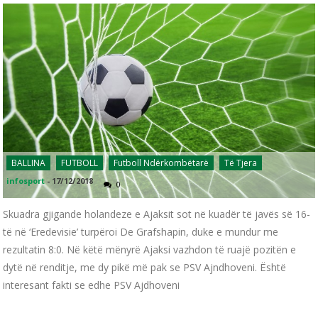
BALLINA
FUTBOLL
Futboll Ndërkombëtarë
Të Tjera
infosport
-
17/12/2018
0
Skuadra gjigande holandeze e Ajaksit sot në kuadër të javës së 16-
të në ‘Eredevisie’ turpëroi De Grafshapin, duke e mundur me
rezultatin 8:0. Në këtë mënyrë Ajaksi vazhdon të ruajë pozitën e
dytë në renditje, me dy pikë më pak se PSV Ajndhoveni. Është
interesant fakti se edhe PSV Ajdhoveni