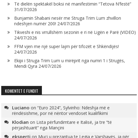
Të dielën spektakël boksi në manifestimin “Tetova N’festë”
31/07/2026
Bunjamin Shabani nesër me Struga Trim Lum zhvillon
ndeshjen numër 200!
24/07/2026
Tikveshi e nis vrrullshëm sezonin e ri në Ligën e Parë (VIDEO)
24/07/2026
FFM vjen me një super lajm për tifozët e Shkëndijës!
24/07/2026
Ekipi i Struga Trim Lum u mirëprit nga numri 1 i Strugës,
Mendi Qyra
24/07/2026
KOMENTET E FUNDIT
Luciano
on
“Euro 2024”, Sylvinho: Ndeshja më e
rëndësishme, por në nëntor vendoset kualifikimi
Klodian
on
Lista përfundimtare e Italisë, ja tre “të
përjashtuarit” nga Mançini
eksperti
on
Muçi u prezantua te Legia e Varshavës, ja për