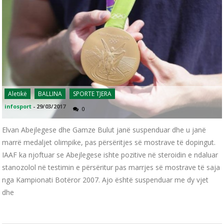
Aletikë
BALLINA
SPORTE TJERA
infosport
-
29/03/2017
0
Elvan Abejlegese dhe Gamze Bulut janë suspenduar dhe u janë
marrë medaljet olimpike, pas përsëritjes së mostrave të dopingut.
IAAF ka njoftuar se Abejlegese ishte pozitive në steroidin e ndaluar
stanozolol në testimin e përsëritur pas marrjes së mostrave të saja
nga Kampionati Botëror 2007. Ajo është suspenduar me dy vjet
dhe