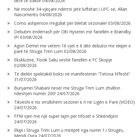
lartë të Italisë
04/08/2026
Në moshë 34-vjeçare ndërroi jetë luftëtari i UFC-së, Allan
Nascimento
04/08/2026
Como ashpërson rregullat për biletat sezonale!
03/08/2026
Debutim ëndërrash për Olti Hysenin me fanellën e Brøndby
IF!
03/08/2026
Agon Demiri me vetëm 16 vjet e 6 ditë debutoi me ekipin e
parë të Struga Trim Lum
02/08/2026
Ekskluzive, Fisnik Saliu veshë fanellën e FC Skopje
02/08/2026
Të dielën spektakël boksi në manifestimin “Tetova N’festë”
31/07/2026
Bunjamin Shabani nesër me Struga Trim Lum zhvillon
ndeshjen numër 200!
24/07/2026
Tikveshi e nis vrrullshëm sezonin e ri në Ligën e Parë (VIDEO)
24/07/2026
FFM vjen me një super lajm për tifozët e Shkëndijës!
24/07/2026
Ekipi i Struga Trim Lum u mirëprit nga numri 1 i Strugës,
Mendi Qyra
24/07/2026