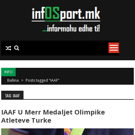
Skip to content
INFO
Ballina
>
Posts tagged "IAAF"
TAG: IAAF
IAAF U Merr Medaljet Olimpike
Atleteve Turke