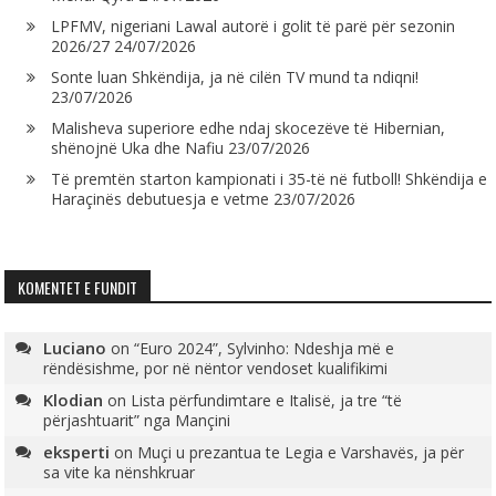
LPFMV, nigeriani Lawal autorë i golit të parë për sezonin
2026/27
24/07/2026
Sonte luan Shkëndija, ja në cilën TV mund ta ndiqni!
23/07/2026
Malisheva superiore edhe ndaj skocezëve të Hibernian,
shënojnë Uka dhe Nafiu
23/07/2026
Të premtën starton kampionati i 35-të në futboll! Shkëndija e
Haraçinës debutuesja e vetme
23/07/2026
KOMENTET E FUNDIT
Luciano
on
“Euro 2024”, Sylvinho: Ndeshja më e
rëndësishme, por në nëntor vendoset kualifikimi
Klodian
on
Lista përfundimtare e Italisë, ja tre “të
përjashtuarit” nga Mançini
eksperti
on
Muçi u prezantua te Legia e Varshavës, ja për
sa vite ka nënshkruar